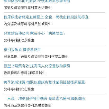
罹癌徵狀似前列腺炎 小便困難尿頻響警號
感染及傳染病科專科黃天祐醫生
糖尿病患者穩定血糖至上 空腹、餐後血糖須控制得宜
內分泌及糖尿科專科呂德威醫生
兒童致命傳染病 家長小心「防菌防毒」
兒科專科陳欣永醫生
辨別致敏原 擺脫敏感症
兒童免疫、過敏及傳染病科專科何學工醫生
新型止嘔藥有效 提高病人化療意欲助康復
臨床腫瘤科專科 謝耀昌醫生
轉季流感活躍 徵狀似腦膜炎雙球菌易延醫後果嚴重
兒科專科劉成志醫生
「三高」增糖尿併發症機會 胰島素治療可減低風險
內分泌及糖尿科專科馬焌傑醫生