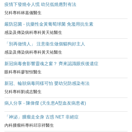
疫情下發燒令人慌 幼兒低燒應對有法
兒科專科林嘉儀醫生
嚴防惡菌 - 抗藥性金黃葡萄球菌 免濫用抗生素
感染及傳染病科專科黃天祐醫生
「別再做情人」 注意衞生做個貓狗好主人
感染及傳染病科專科黃天祐醫生
新冠病毒會影響靈魂之窗？ 齊來認識眼疾後遺症
眼科專科廖智恒醫生
新冠、輪狀病毒同樣可怕 嬰幼兒防感染有法
兒科專科劉成志醫生
病人分享 - 陳偉傑 (天生患A型血友病患者)
「神泌」腫瘤走全身 古惑 NET 非絕症
內科腫瘤科專科邱宗祥醫生