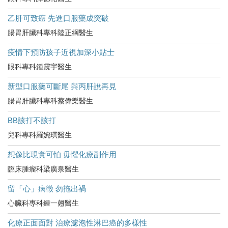
乙肝可致癌 先進口服藥成突破
腸胃肝臟科專科陸正綱醫生
疫情下預防孩子近視加深小貼士
眼科專科鍾震宇醫生
新型口服藥可斷尾 與丙肝說再見
腸胃肝臟科專科蔡偉樂醫生
BB該打不該打
兒科專科羅婉琪醫生
想像比現實可怕 毋懼化療副作用
臨床腫瘤科梁廣泉醫生
留「心」病徵 勿拖出禍
心臟科專科鍾一翹醫生
化療正面面對 治療濾泡性淋巴癌的多樣性