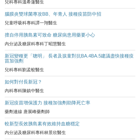
兒科專科溫希蓮醫生
腦膜炎雙球菌專攻BB、年青人 接種疫苗防中招
兒童呼吸科專科譚一翔醫生
擅自停用胰島素可致命 糖尿病患用藥要小心
內分泌及糖尿科專科丁昭慧醫生
新冠變種更「聰明」 長者及孩童對抗BA.4BA.5建議盡快接種疫
苗加強劑
兒科專科劉孟蛟醫生
如何對付長新冠？
內科專科陳鎮中醫生
新冠疫苗增保護力 接種加強劑助降死亡率
藥劑連線 唐展峰藥劑師
較新型長效胰島素有效維持血糖穩定
内分泌及糖尿科專科林景欣醫生