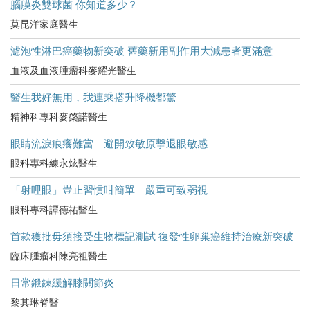
腦膜炎雙球菌 你知道多少？
莫昆洋家庭醫生
濾泡性淋巴癌藥物新突破 舊藥新用副作用大減患者更滿意
血液及血液腫瘤科麥耀光醫生
醫生我好無用，我連乘搭升降機都驚
精神科專科麥棨諾醫生
眼睛流淚痕癢難當 避開致敏原擊退眼敏感
眼科專科練永炫醫生
「射哩眼」豈止習慣咁簡單 嚴重可致弱視
眼科專科譚德祐醫生
首款獲批毋須接受生物標記測試 復發性卵巢癌維持治療新突破
臨床腫瘤科陳亮祖醫生
日常鍛鍊緩解膝關節炎
黎其琳脊醫