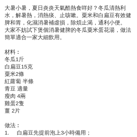
大暑小暑，夏日炎炎天氣酷熱食咩好？冬瓜清熱利
水，解暑熱，消熱痰、止咳嗽。粟米和白扁豆有效健
脾和胃，化濕消暑補虛損，除煩止渴，通利小便。
大家不妨試下煲個消暑健脾的冬瓜粟米蛋花湯，做法
簡單適合一家大細飲用。
材料︰
冬瓜1斤
白扁豆15克
粟米2條
紅蘿蔔 半條
青豆 適量
瘦肉 4兩
雞蛋2隻
薑 2片
做法︰
1. 白扁豆先提前泡上3小時備用；