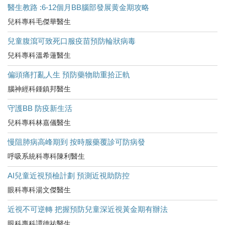
醫生教路 :6-12個月BB腦部發展黄金期攻略
兒科專科毛傑華醫生
兒童腹瀉可致死口服疫苗預防輪狀病毒
兒科專科溫希蓮醫生
偏頭痛打亂人生 預防藥物助重拾正軌
腦神經科鍾鎮邦醫生
守護BB 防疫新生活
兒科專科林嘉儀醫生
慢阻肺病高峰期到 按時服藥覆診可防病發
呼吸系統科專科陳利醫生
AI兒童近視預檢計劃 預測近視助防控
眼科專科湯文傑醫生
近視不可逆轉 把握預防兒童深近視黃金期有辦法
眼科專科譚德祐醫生