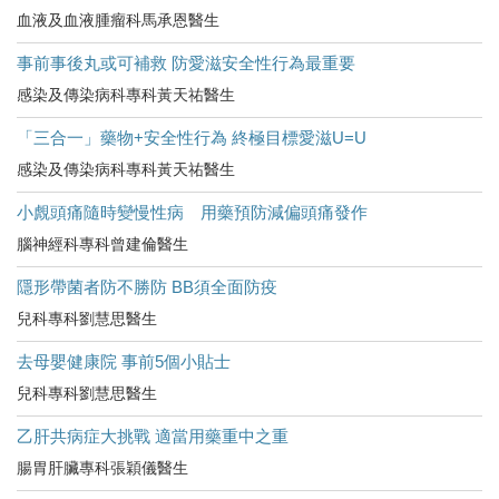
血液及血液腫瘤科馬承恩醫生
事前事後丸或可補救 防愛滋安全性行為最重要
感染及傳染病科專科黃天祐醫生
「三合一」藥物+安全性行為 終極目標愛滋U=U
感染及傳染病科專科黃天祐醫生
小覤頭痛隨時變慢性病 用藥預防減偏頭痛發作
腦神經科專科曾建倫醫生
隱形帶菌者防不勝防 BB須全面防疫
兒科專科劉慧思醫生
去母嬰健康院 事前5個小貼士
兒科專科劉慧思醫生
乙肝共病症大挑戰 適當用藥重中之重
腸胃肝臟專科張穎儀醫生