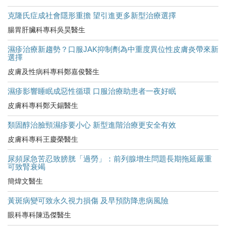
克隆氏症成社會隱形重擔 望引進更多新型治療選擇
腸胃肝臟科專科吳昊醫生
濕疹治療新趨勢？口服JAK抑制劑為中重度異位性皮膚炎帶來新
選擇
皮膚及性病科專科鄭嘉俊醫生
濕疹影響睡眠成惡性循環 口服治療助患者一夜好眠
皮膚科專科鄭天錫醫生
類固醇治臉頸濕疹要小心 新型進階治療更安全有效
皮膚科專科王慶榮醫生
尿頻尿急苦忍致膀胱「過勞」：前列腺增生問題長期拖延嚴重
可致腎衰竭
簡煒文醫生
黃斑病變可致永久視力損傷 及早預防降患病風險
眼科專科陳迅傑醫生