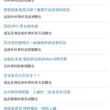
兒科專科譚欽粦醫生
膀胱都會過度活躍？服藥可改善尿頻尿急
泌尿外科專科馮達洲醫生
預防HPV 男女都有責
感染及傳染病科專科黃天祐醫生
良性前列腺增生一線藥物有效改善症狀
泌尿外科專科談寶雛醫生
勿顧此失彼 慎防新冠肺炎Men-B齊夾擊
兒科專科劉家輝醫生
安全套百分百安全？？
感染及傳染病科專科黃天祐醫生
ALK肺癌標靶藥「入腦性」強 延長存活期
臨床腫瘤科蔡添成醫生
肺癌新希望 標靶藥阻「肺癌上腦」