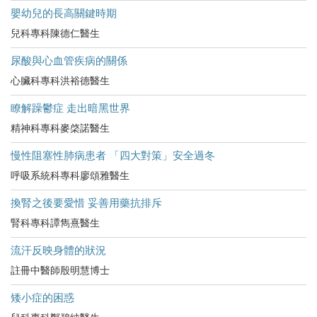
嬰幼兒的長高關鍵時期
兒科專科陳德仁醫生
尿酸與心血管疾病的關係
心臟科專科洪裕德醫生
瞭解躁鬱症 走出暗黑世界
精神科專科麥棨諾醫生
慢性阻塞性肺病患者 「四大對策」安全過冬
呼吸系統科專科廖頌雅醫生
換腎之後要愛惜 妥善用藥抗排斥
腎科專科譚雋熹醫生
流汗反映身體的狀況
註冊中醫師殷明慧博士
矮小症的困惑