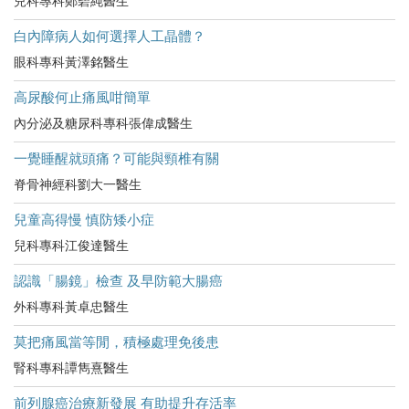
兒科專科鄭碧純醫生
白內障病人如何選擇人工晶體？
眼科專科黃澤銘醫生
高尿酸何止痛風咁簡單
內分泌及糖尿科專科張偉成醫生
一覺睡醒就頭痛？可能與頸椎有關
脊骨神經科劉大一醫生
兒童高得慢 慎防矮小症
兒科專科江俊達醫生
認識「腸鏡」檢查 及早防範大腸癌
外科專科黃卓忠醫生
莫把痛風當等閒，積極處理免後患
腎科專科譚雋熹醫生
前列腺癌治療新發展 有助提升存活率