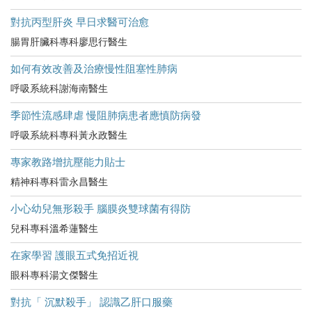
對抗丙型肝炎 早日求醫可治愈
腸胃肝臟科專科廖思行醫生
如何有效改善及治療慢性阻塞性肺病
呼吸系統科謝海南醫生
季節性流感肆虐 慢阻肺病患者應慎防病發
呼吸系統科專科黃永政醫生
專家教路增抗壓能力貼士
精神科專科雷永昌醫生
小心幼兒無形殺手 腦膜炎雙球菌有得防
兒科專科溫希蓮醫生
在家學習 護眼五式免招近視
眼科專科湯文傑醫生
對抗「 沉默殺手」 認識乙肝口服藥