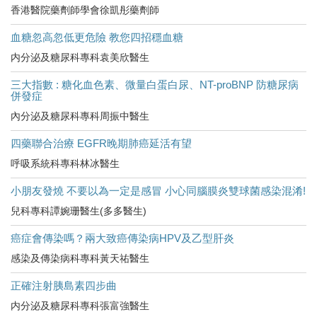
香港醫院藥劑師學會徐凱彤藥劑師
血糖忽高忽低更危險 教您四招穩血糖
内分泌及糖尿科專科袁美欣醫生
三大指數 : 糖化血色素、微量白蛋白尿、NT-proBNP 防糖尿病
併發症
內分泌及糖尿科專科周振中醫生
四藥聯合治療 EGFR晚期肺癌延活有望
呼吸系統科專科林冰醫生
小朋友發燒 不要以為一定是感冒 小心同腦膜炎雙球菌感染混淆!
兒科專科譚婉珊醫生(多多醫生)
癌症會傳染嗎？兩大致癌傳染病HPV及乙型肝炎
感染及傳染病科專科黃天祐醫生
正確注射胰島素四步曲
内分泌及糖尿科專科張富強醫生