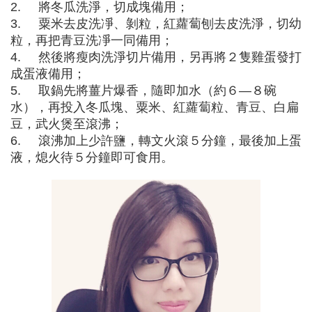
2. 將冬瓜洗淨，切成塊備用；
3. 粟米去皮洗凈、剝粒，紅蘿蔔刨去皮洗淨，切幼
粒，再把青豆洗凈一同備用；
4. 然後將瘦肉洗淨切片備用，另再將２隻雞蛋發打
成蛋液備用；
5. 取鍋先將薑片爆香，隨即加水（約６—８碗
水），再投入冬瓜塊、粟米、紅蘿蔔粒、青豆、白扁
豆，武火煲至滾沸；
6. 滾沸加上少許鹽，轉文火滾５分鐘，最後加上蛋
液，熄火待５分鐘即可食用。