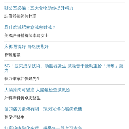
辦公室必備：五大食物助你提升精力
註冊營養師何梓珊
爲什麽減肥會愈減愈難減？
美國註冊營養師李玲女士
床褥選得好 自然腰背好
脊醫趙贛
5G「波束成型技術」助聽器誕生 減噪音干擾助重拾「清晰」聽
力
聽力學家莊偉鏢先生
大腸瘜肉可變癌 大腸鏡檢查減風險
外科專科黃卓忠醫生
偏頭痛與遺傳有關 現閃光增心臟病危機
莫昆洋醫生
紅斑狼瘡變化多端 幾乎無一器官可幸免