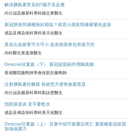
解決胰島素常見的7個不良反應
内分泌及糖尿科專科鍾志東醫生
新冠肺炎同邊種病好相似？留意小朋友頸僵硬紫色皮疹
感染及傳染病科專科黃天祐醫生
莫名出血瘀青可大可小 血友病原來也有後天性
內科醫生黃嘉偉醫生
Omicron兒童篇（下） 新冠疫苗副作用睇真啲
香港醫院藥劑師學會徐凱彤藥劑師
注射胰島素控糖尿 長效型方便有效最普及
內分泌及糖尿科專科劉詠恩醫生
預防尿道炎 見字要飲水
感染及傳染病科專科黃天祐醫生
Omicron兒童篇（上） 兒童中招可致重症死亡 要接種新冠疫苗
加強保護力