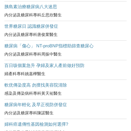
胰島素治療糖尿病八大迷思
内分泌及糖尿科專科丘思欣醫生
世界糖尿日 認識糖尿併發症
內分泌及糖尿專科唐俊業醫生
糖尿病「傷心」 NT-proBNP指標助篩查糖尿心
內分泌及糖尿科專科周振中醫生
百日咳個案急升 孕婦及家人產前做好預防
婦產科專科姚嘉樺醫生
軟疣傳染度高 勿擅找美容院清除
感染及傳染病科專科黃天祐醫生
糖尿病年輕化 及早正視防併發症
內分泌及糖尿專科陳諾醫生
婦科癌遺傳性基因檢測如何選擇?