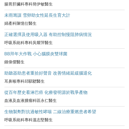
腸胃肝臟科專科簡伊敏醫生
未雨籌謀 雪卵助女性延長生育大計
婦產科陳憶仕醫生
正確選擇及使用吸入器 有助控制慢阻肺病情況
呼吸系統科專科吳耀萍醫生
BB拜年大作戰 小心腦膜炎雙球菌
鍾偉傑醫生
助聽器助患者重拾好聲音 改善情緒延緩腦退化
耳鼻喉專科邱騏驄醫生
從百年歷史看淋巴癌 化療發明源於戰爭產物
血液及血液腫瘤科區永仁醫生
生物製劑對抗過敏性哮喘 二線治療重燃患者希望
呼吸系統科專科溫志堅醫生