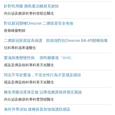
針對性用藥 胰島素治糖尿見效快
內分泌及糖尿科專科曾昭志醫生
對抗新冠變種Omicron 二價疫苗安全有效
唐展峰藥劑師
二價新冠疫苗提高保護 助加強對抗Omicron BA.4/5變種病毒
兒科專科溫希蓮醫生
愛滋病漸變慢性病 按時服藥達「U=U」
感染及傳染病科專科黃天祐醫生
同志不等於愛滋，不安全性行為才是感染源頭
感染及傳染病科專科黃天祐醫生
糖友用藥須度身定做 以降低糖尿病併發症風險
內分泌及糖尿科專科曹慧崐醫生
海外升學須知 接種疫苗加強保護防感染