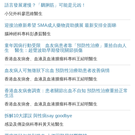
語言發展遲慢？「黐脷筋」可能是元凶！
小兒外科廖思維醫生
迎接治療新希望 SMA成人藥物資助擴展 最新安排全面睇
腦神經科專科彭彥茹醫生
童年因病行動受限 血友病患者靠「預防性治療」重拾自由人
生 醫生：超聲波助早期發現關節損傷
香港血友病會、血液及血液腫瘤科專科王紹明醫生
血友病人可無徵狀下出血 預防性治療助患者改善病情
香港血友病會、血液及血液腫瘤科專科王紹明醫生
香港血友病會調查：患者關節出血不自知 預防性治療重拾正常
生活
香港血友病會、血液及血液腫瘤科專科王紹明醫生
拆解10大謬誤 與性病say goodbye
感染及傳染病科專科黃天祐醫生