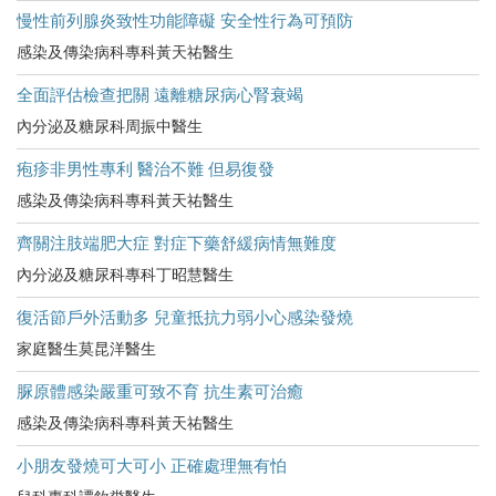
慢性前列腺炎致性功能障礙 安全性行為可預防
感染及傳染病科專科黃天祐醫生
全面評估檢查把關 遠離糖尿病心腎衰竭
內分泌及糖尿科周振中醫生
疱疹非男性專利 醫治不難 但易復發
感染及傳染病科專科黃天祐醫生
齊關注肢端肥大症 對症下藥舒緩病情無難度
內分泌及糖尿科專科丁昭慧醫生
復活節戶外活動多 兒童抵抗力弱小心感染發燒
家庭醫生莫昆洋醫生
脲原體感染嚴重可致不育 抗生素可治癒
感染及傳染病科專科黃天祐醫生
小朋友發燒可大可小 正確處理無有怕