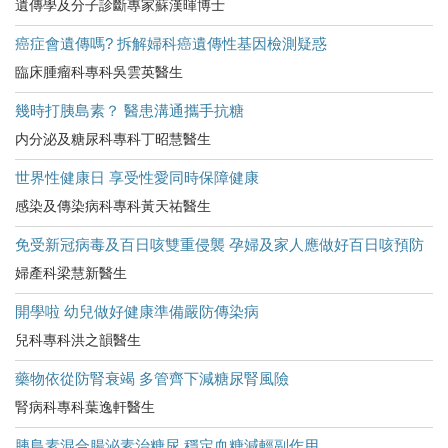
遺傳學及分子診斷專家蘇漢暉博士
癌症會遺傳嗎? 拆解婦科癌遺傳性基因檢測疑惑
臨床腫瘤科專科吳雲英醫生
幾時打胰島素？ 醫患溝通攜手抗糖
内分泌及糖尿科專科丁昭慧醫生
世界性健康日 享受性愛同時保障健康
感染及傳染病科專科黃天祐醫生
免受新冠病毒及百日咳雙重侵襲 孕婦及家人應做好百日咳預防
婦產科梁慧新醫生
開學啦 幼兒做好健康準備嚴防傳染病
兒科專科洪之韻醫生
藥物依從防腎衰竭 多管齊下減糖尿腎風險
腎病科專科葉逸軒醫生
胰島素混合腸泌素治糖尿 穩定血糖減輕副作用