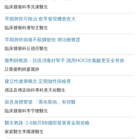
臨床腫瘤科李兆康醫生
早期肺癌可根治 愈早發現機會愈大
臨床腫瘤科潘智文醫生
早期肺癌病徵不顯擴散快 增治療難度
臨床腫瘤科丘德芬醫生
藥劑師教路：抗疫消毒好幫手 識用HOCl次氯酸更安全有效
註冊藥劑師廖麗婷
建立性健康概念 定期做性病檢查
感染及傳染病科專科黃天祐醫生
留意身體警號 「喬布斯病」有得醫
臨床腫瘤科李宇聰醫生
醫生教路 :1-6個月BB腦部發展黄金期攻略
家庭醫生李國康醫生