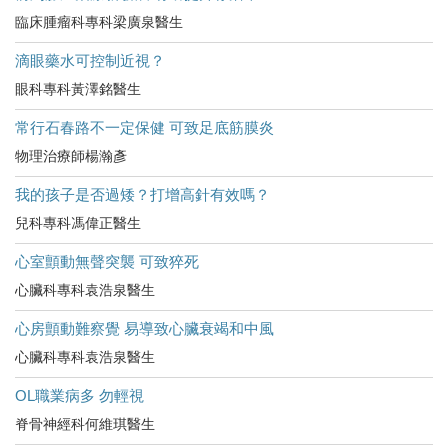
臨床腫瘤科專科梁廣泉醫生
滴眼藥水可控制近視？
眼科專科黃澤銘醫生
常行石春路不一定保健 可致足底筋膜炎
物理治療師楊瀚彥
我的孩子是否過矮？打增高針有效嗎？
兒科專科馮偉正醫生
心室顫動無聲突襲 可致猝死
心臟科專科袁浩泉醫生
心房顫動難察覺 易導致心臟衰竭和中風
心臟科專科袁浩泉醫生
OL職業病多 勿輕視
脊骨神經科何維琪醫生