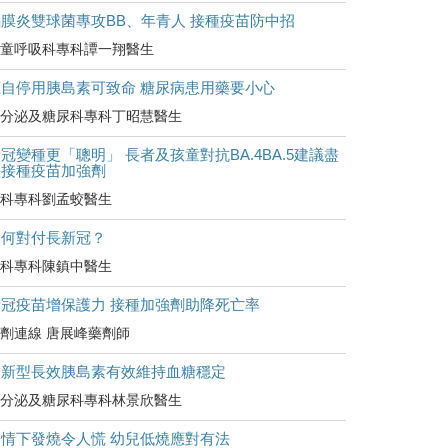
腦膜炎雙球菌專攻BB、年青人 接種疫苗防中招
童呼吸科專科譚一翔醫生
擅自停用胰島素可致命 糖尿病患用藥要小心
分泌及糖尿科專科丁昭慧醫生
冠變種更「聰明」 長者及孩童對抗BA.4BA.5建議盡
快接種疫苗加強劑
科專科劉孟蛟醫生
如何對付長新冠？
科專科陳鎮中醫生
新冠疫苗增保護力 接種加強劑助降死亡率
劑連線 唐展峰藥劑師
較新型長效胰島素有效維持血糖穩定
分泌及糖尿科專科林景欣醫生
疫情下發燒令人慌 幼兒低燒應對有法