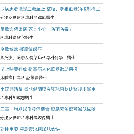
糖尿病患者穩定血糖至上 空腹、餐後血糖須控制得宜
分泌及糖尿科專科呂德威醫生
兒童致命傳染病 家長小心「防菌防毒」
科專科陳欣永醫生
別致敏原 擺脫敏感症
童免疫、過敏及傳染病科專科何學工醫生
新型止嘔藥有效 提高病人化療意欲助康復
床腫瘤科專科 謝耀昌醫生
轉季流感活躍 徵狀似腦膜炎雙球菌易延醫後果嚴重
科專科劉成志醫生
「三高」增糖尿併發症機會 胰島素治療可減低風險
分泌及糖尿科專科馬焌傑醫生
針對性用藥 胰島素治糖尿見效快