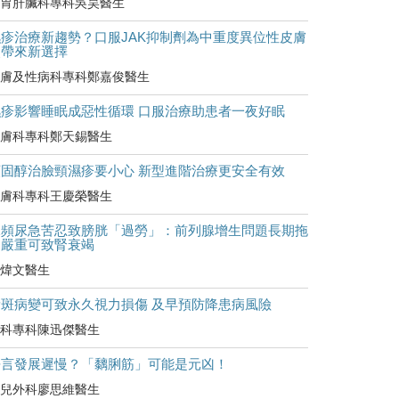
胃肝臟科專科吳昊醫生
濕疹治療新趨勢？口服JAK抑制劑為中重度異位性皮膚
炎帶來新選擇
膚及性病科專科鄭嘉俊醫生
濕疹影響睡眠成惡性循環 口服治療助患者一夜好眠
膚科專科鄭天錫醫生
類固醇治臉頸濕疹要小心 新型進階治療更安全有效
膚科專科王慶榮醫生
尿頻尿急苦忍致膀胱「過勞」：前列腺增生問題長期拖
延嚴重可致腎衰竭
煒文醫生
黃斑病變可致永久視力損傷 及早預防降患病風險
科專科陳迅傑醫生
語言發展遲慢？「黐脷筋」可能是元凶！
兒外科廖思維醫生