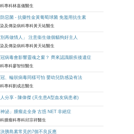
科專科林嘉儀醫生
防惡菌 - 抗藥性金黃葡萄球菌 免濫用抗生素
染及傳染病科專科黃天祐醫生
「別再做情人」 注意衞生做個貓狗好主人
染及傳染病科專科黃天祐醫生
新冠病毒會影響靈魂之窗？ 齊來認識眼疾後遺症
科專科廖智恒醫生
新冠、輪狀病毒同樣可怕 嬰幼兒防感染有法
科專科劉成志醫生
人分享 - 陳偉傑 (天生患A型血友病患者)
神泌」腫瘤走全身 古惑 NET 非絕症
科腫瘤科專科邱宗祥醫生
解決胰島素常見的7個不良反應