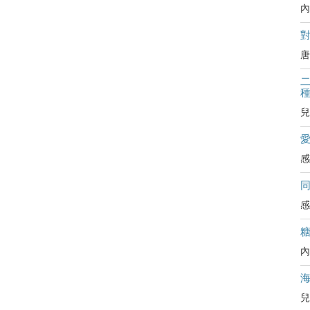
內
對
唐
二
兒
感
感
內
兒