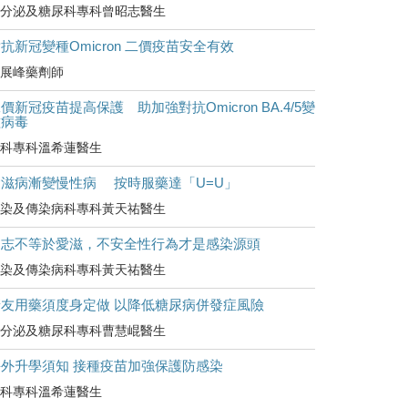
分泌及糖尿科專科曾昭志醫生
抗新冠變種Omicron 二價疫苗安全有效
展峰藥劑師
價新冠疫苗提高保護 助加強對抗Omicron BA.4/5變
種病毒
科專科溫希蓮醫生
愛滋病漸變慢性病 按時服藥達「U=U」
染及傳染病科專科黃天祐醫生
同志不等於愛滋，不安全性行為才是感染源頭
染及傳染病科專科黃天祐醫生
糖友用藥須度身定做 以降低糖尿病併發症風險
分泌及糖尿科專科曹慧崐醫生
海外升學須知 接種疫苗加強保護防感染
科專科溫希蓮醫生