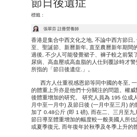
節日後遺症
標籤：
張翠芬 註冊營養師
香港是集合中西文化之地, 不論中西方節日
至、聖誕節、新曆新年, 直至農曆新年期間
過後, 不少人可能發覺裙子、褲子較之前緊
尿病、高血壓或高血脂的人仕到覆診時才警
所指的「節日後遺症.」。
西方人仕重視感恩節等同中國的冬至, 一
的體重上升亦是他們十分關注的問題。權威
後體重增加的研究。 研究人員為 195 位成
月中至一月中) 及節日後 (一月中至三月)
加了 0.48公斤 (即 1 磅), 而在二、
節日導至體重增加的幅度較一般美國人所估
或夏季復元, 而年復年於秋季及冬季上升