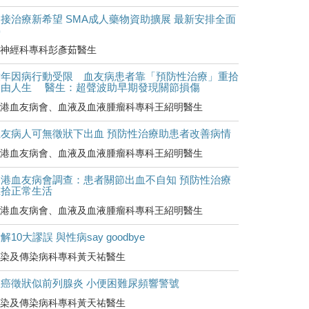
接治療新希望 SMA成人藥物資助擴展 最新安排全面
睇
神經科專科彭彥茹醫生
童年因病行動受限 血友病患者靠「預防性治療」重拾
自由人生 醫生：超聲波助早期發現關節損傷
港血友病會、血液及血液腫瘤科專科王紹明醫生
血友病人可無徵狀下出血 預防性治療助患者改善病情
港血友病會、血液及血液腫瘤科專科王紹明醫生
香港血友病會調查：患者關節出血不自知 預防性治療
重拾正常生活
港血友病會、血液及血液腫瘤科專科王紹明醫生
解10大謬誤 與性病say goodbye
染及傳染病科專科黃天祐醫生
罹癌徵狀似前列腺炎 小便困難尿頻響警號
染及傳染病科專科黃天祐醫生