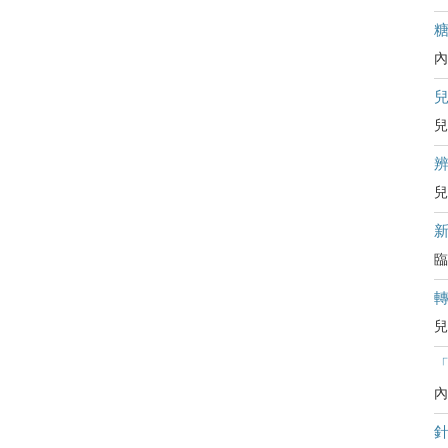
內
兒
辨
兒
臨
兒
內