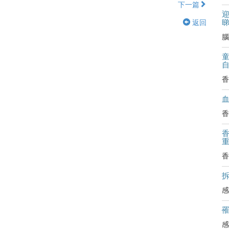
下一篇
迎
返回
腦
香
香
香
拆
感
感