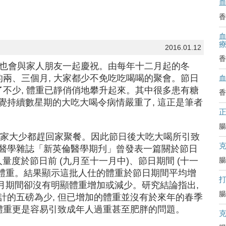
香
血
2016.01.12
香
, 也會與家人朋友一起慶祝。由每年十二月起的冬
的兩、三個月, 大家都少不免吃吃喝喝的聚會。節日
了不少, 體重已靜俏俏地攀升起來。其中很多患有糖
香
覺持續數星期的大吃大喝令病情嚴重了, 這正是筆者
腸
家大少都趕回家聚餐。因此節日後大吃大喝所引致
醫學雜誌「新英倫醫學期刋」曾發表一篇關於節日
人量度於節日前 (九月至十一月中)、節日期間 (十一
腸
 的體重。結果顯示這批人仕的體重於節日期間平均增
三月至九月期間卻沒有明顯體重增加或減少。研究結論指出,
腸
計的五磅為少, 但已增加的體重並沒有於來年的春季
的體重更是容易引致成年人過重甚至肥胖的問題。