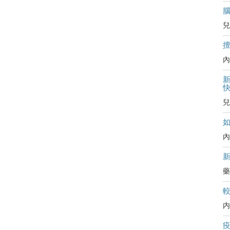
兒
內
新
兒
內
藥
内