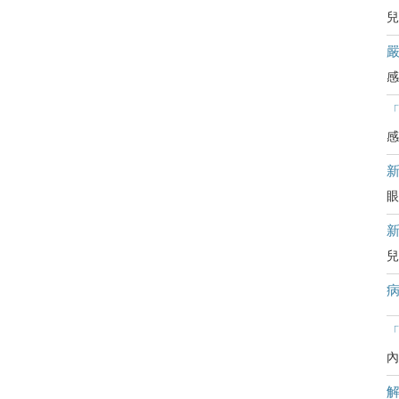
兒
嚴
感
感
眼
兒
病
「
內