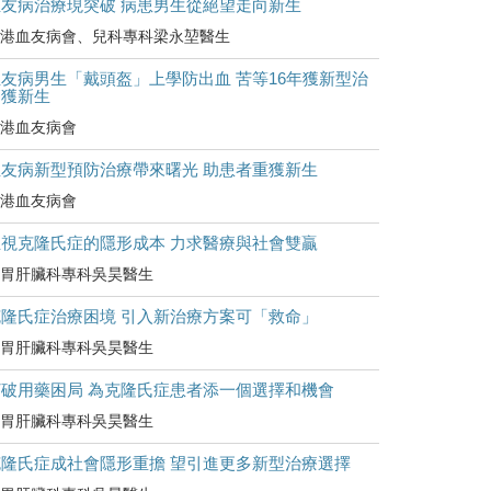
血友病治療現突破 病患男生從絕望走向新生
港血友病會、兒科專科梁永堃醫生
友病男生「戴頭盔」上學防出血 苦等16年獲新型治
療獲新生
港血友病會
血友病新型預防治療帶來曙光 助患者重獲新生
港血友病會
正視克隆氏症的隱形成本 力求醫療與社會雙贏
胃肝臟科專科吳昊醫生
克隆氏症治療困境 引入新治療方案可「救命」
胃肝臟科專科吳昊醫生
打破用藥困局 為克隆氏症患者添一個選擇和機會
胃肝臟科專科吳昊醫生
克隆氏症成社會隱形重擔 望引進更多新型治療選擇