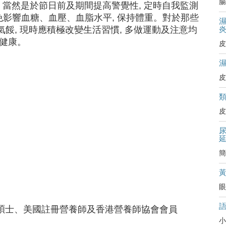
腸
當然是於節日前及期間提高警覺性, 定時自我監測
免影響血糖、血壓、血脂水平, 保持體重。對於那些
氣餒, 現時應積極改變生活習慣, 多做運動及注意均
體健康。
皮
皮
皮
簡
眼
ty)營養學碩士、美國註冊營養師及香港營養師協會會員
小