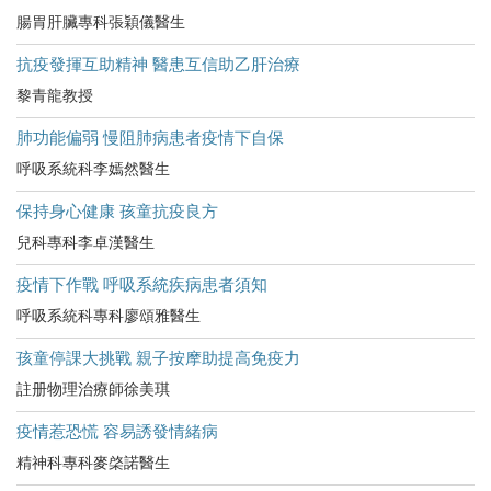
腸胃肝臟專科張穎儀醫生
抗疫發揮互助精神 醫患互信助乙肝治療
黎青龍教授
肺功能偏弱 慢阻肺病患者疫情下自保
呼吸系統科李嫣然醫生
保持身心健康 孩童抗疫良方
兒科專科李卓漢醫生
疫情下作戰 呼吸系統疾病患者須知
呼吸系統科專科廖頌雅醫生
孩童停課大挑戰 親子按摩助提高免疫力
註册物理治療師徐美琪
疫情惹恐慌 容易誘發情緒病
精神科專科麥棨諾醫生