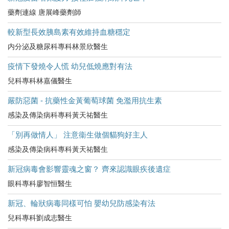
藥劑連線 唐展峰藥劑師
較新型長效胰島素有效維持血糖穩定
内分泌及糖尿科專科林景欣醫生
疫情下發燒令人慌 幼兒低燒應對有法
兒科專科林嘉儀醫生
嚴防惡菌 - 抗藥性金黃葡萄球菌 免濫用抗生素
感染及傳染病科專科黃天祐醫生
「別再做情人」 注意衞生做個貓狗好主人
感染及傳染病科專科黃天祐醫生
新冠病毒會影響靈魂之窗？ 齊來認識眼疾後遺症
眼科專科廖智恒醫生
新冠、輪狀病毒同樣可怕 嬰幼兒防感染有法
兒科專科劉成志醫生