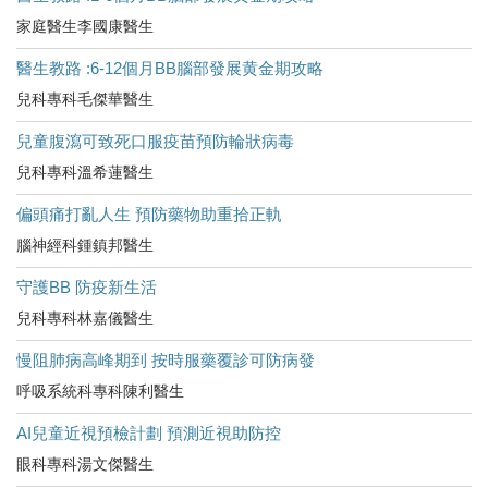
家庭醫生李國康醫生
醫生教路 :6-12個月BB腦部發展黄金期攻略
兒科專科毛傑華醫生
兒童腹瀉可致死口服疫苗預防輪狀病毒
兒科專科溫希蓮醫生
偏頭痛打亂人生 預防藥物助重拾正軌
腦神經科鍾鎮邦醫生
守護BB 防疫新生活
兒科專科林嘉儀醫生
慢阻肺病高峰期到 按時服藥覆診可防病發
呼吸系統科專科陳利醫生
AI兒童近視預檢計劃 預測近視助防控
眼科專科湯文傑醫生