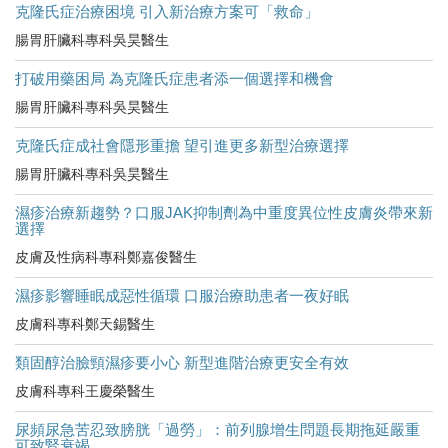
克隆氏症治療困境 引入新治療方案可「救命」
腸胃肝臟科專科吳昊醫生
打破用藥困局 為克隆氏症患者添一個選擇和機會
腸胃肝臟科專科吳昊醫生
克隆氏症成社會隱形重擔 望引進更多新型治療選擇
腸胃肝臟科專科吳昊醫生
濕疹治療新趨勢？口服JAK抑制劑為中重度異位性皮膚炎帶來新
選擇
皮膚及性病科專科鄭嘉俊醫生
濕疹影響睡眠成惡性循環 口服治療助患者一夜好眠
皮膚科專科鄭天錫醫生
類固醇治臉頸濕疹要小心 新型進階治療更安全有效
皮膚科專科王慶榮醫生
尿頻尿急苦忍致膀胱「過勞」：前列腺增生問題長期拖延嚴重
可致腎衰竭