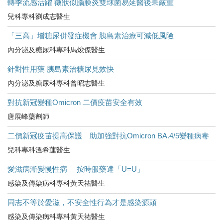
轉季流感活躍 徵狀似腦膜炎雙球菌易延醫後果嚴重
兒科專科劉成志醫生
「三高」增糖尿併發症機會 胰島素治療可減低風險
內分泌及糖尿科專科馬焌傑醫生
針對性用藥 胰島素治糖尿見效快
內分泌及糖尿科專科曾昭志醫生
對抗新冠變種Omicron 二價疫苗安全有效
唐展峰藥劑師
二價新冠疫苗提高保護 助加強對抗Omicron BA.4/5變種病毒
兒科專科溫希蓮醫生
愛滋病漸變慢性病 按時服藥達「U=U」
感染及傳染病科專科黃天祐醫生
同志不等於愛滋，不安全性行為才是感染源頭
感染及傳染病科專科黃天祐醫生