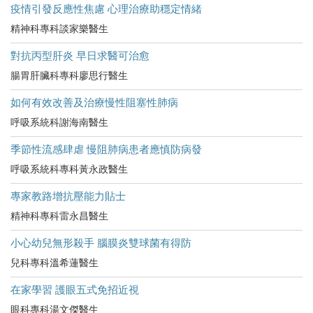
疫情引發反應性焦慮 心理治療助穩定情緒
精神科專科談家樂醫生
對抗丙型肝炎 早日求醫可治愈
腸胃肝臟科專科廖思行醫生
如何有效改善及治療慢性阻塞性肺病
呼吸系統科謝海南醫生
季節性流感肆虐 慢阻肺病患者應慎防病發
呼吸系統科專科黃永政醫生
專家教路增抗壓能力貼士
精神科專科雷永昌醫生
小心幼兒無形殺手 腦膜炎雙球菌有得防
兒科專科溫希蓮醫生
在家學習 護眼五式免招近視
眼科專科湯文傑醫生