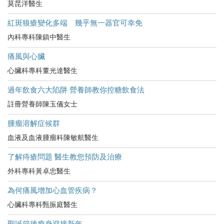
莫昆洋醫生
紅斑狼瘡變化多端 幾乎無一器官可幸免
內科專科陳鎮中醫生
痛風與心臟
心臟科專科董光達醫生
過年飲食六大陷阱 營養師教你控糖飲食法
註冊營養師陳玉儀女士
腫瘤溶解症候群
血液及血液腫瘤科陳敏航醫生
了解痔瘡問題 醫生教您預防及治療
外科專科黃卓忠醫生
為何痛風增加心血管疾病？
心臟科專科甄振庭醫生
聖誕節後瘦身迎接新年