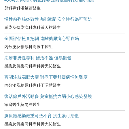
兒科專科溫希蓮醫生
慢性前列腺炎致性功能障礙 安全性行為可預防
感染及傳染病科專科黃天祐醫生
全面評估檢查把關 遠離糖尿病心腎衰竭
內分泌及糖尿科周振中醫生
疱疹非男性專利 醫治不難 但易復發
感染及傳染病科專科黃天祐醫生
齊關注肢端肥大症 對症下藥舒緩病情無難度
內分泌及糖尿科專科丁昭慧醫生
復活節戶外活動多 兒童抵抗力弱小心感染發燒
家庭醫生莫昆洋醫生
脲原體感染嚴重可致不育 抗生素可治癒
感染及傳染病科專科黃天祐醫生