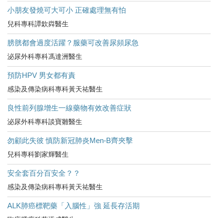
小朋友發燒可大可小 正確處理無有怕
兒科專科譚欽粦醫生
膀胱都會過度活躍？服藥可改善尿頻尿急
泌尿外科專科馮達洲醫生
預防HPV 男女都有責
感染及傳染病科專科黃天祐醫生
良性前列腺增生一線藥物有效改善症狀
泌尿外科專科談寶雛醫生
勿顧此失彼 慎防新冠肺炎Men-B齊夾擊
兒科專科劉家輝醫生
安全套百分百安全？？
感染及傳染病科專科黃天祐醫生
ALK肺癌標靶藥「入腦性」強 延長存活期