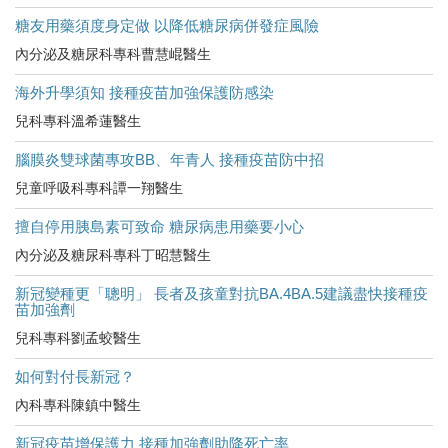
糖友用藥須度身定做 以降低糖尿病併發症風險
內分泌及糖尿科專科曹慧崐醫生
海外升學須知 接種疫苗加強保護防感染
兒科專科溫希蓮醫生
腦膜炎雙球菌專攻BB、年青人 接種疫苗防中招
兒童呼吸科專科譚一翔醫生
擅自停用胰島素可致命 糖尿病患用藥要小心
內分泌及糖尿科專科丁昭慧醫生
新冠變種更「聰明」 長者及孩童對抗BA.4BA.5建議盡快接種疫
苗加強劑
兒科專科劉孟蛟醫生
如何對付長新冠？
內科專科陳鎮中醫生
新冠疫苗增保護力 接種加強劑助降死亡率