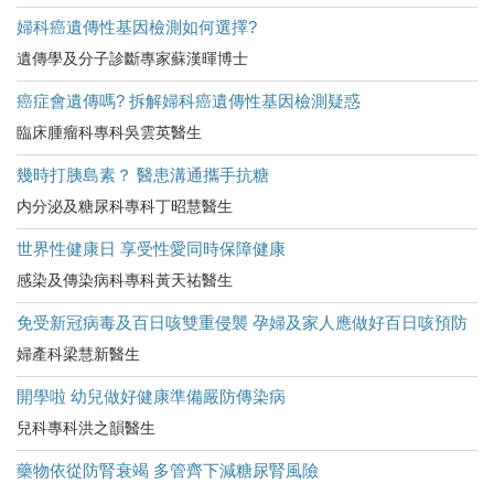
婦科癌遺傳性基因檢測如何選擇?
遺傳學及分子診斷專家蘇漢暉博士
癌症會遺傳嗎? 拆解婦科癌遺傳性基因檢測疑惑
臨床腫瘤科專科吳雲英醫生
幾時打胰島素？ 醫患溝通攜手抗糖
内分泌及糖尿科專科丁昭慧醫生
世界性健康日 享受性愛同時保障健康
感染及傳染病科專科黃天祐醫生
免受新冠病毒及百日咳雙重侵襲 孕婦及家人應做好百日咳預防
婦產科梁慧新醫生
開學啦 幼兒做好健康準備嚴防傳染病
兒科專科洪之韻醫生
藥物依從防腎衰竭 多管齊下減糖尿腎風險