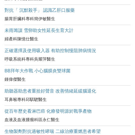
對抗「 沉默殺手」 認識乙肝口服藥
腸胃肝臟科專科簡伊敏醫生
未雨籌謀 雪卵助女性延長生育大計
婦產科陳憶仕醫生
正確選擇及使用吸入器 有助控制慢阻肺病情況
呼吸系統科專科吳耀萍醫生
BB拜年大作戰 小心腦膜炎雙球菌
鍾偉傑醫生
助聽器助患者重拾好聲音 改善情緒延緩腦退化
耳鼻喉專科邱騏驄醫生
從百年歷史看淋巴癌 化療發明源於戰爭產物
血液及血液腫瘤科區永仁醫生
生物製劑對抗過敏性哮喘 二線治療重燃患者希望