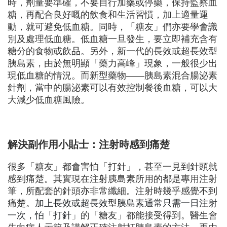
時，劑量要準確，
不要
自行加藥或停藥，保持監察血
糖，再配合良好嘅的飲食和生活習慣，加上適量運
動，就可避免低血糖。同時，「糖友」們亦要學會識
別及處理低血糖。低血糖一旦發生，要立即補充含有
糖分的食物或飲
品
。另外，新一代的長效或超長效型
胰島素，由於無明顯「藥力高峰」現象，一般很少出
現低血糖的情況。而新型藥物——胰島素混合腸泌素
針劑，當中的腸泌素可以有效控制餐後血糖，可以大
大減少低血糖風險。
解決副作用小貼士：
注射時感到痛楚
很多「糖友」都會害怕「打針」，甚至一見到針頭就
感到痛楚。其實現在注射胰島素所用的都是專用注射
筆，所配套的針頭
亦
非常纖細。注射時幾乎感覺
不到
痛楚
。
加上長效
或
超長效
型
胰島素
通常只需
一日注射
一次，怕「打針」
的「糖友」都能接受得到。醫生會