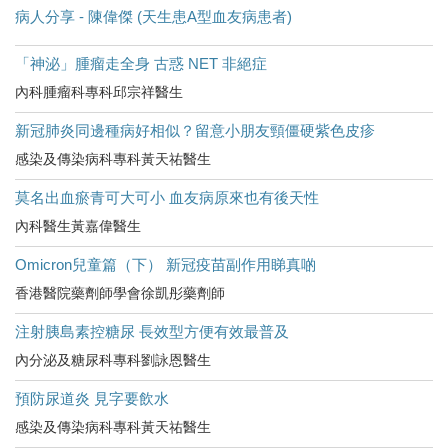
病人分享 - 陳偉傑 (天生患A型血友病患者)
「神泌」腫瘤走全身 古惑 NET 非絕症
內科腫瘤科專科邱宗祥醫生
新冠肺炎同邊種病好相似？留意小朋友頸僵硬紫色皮疹
感染及傳染病科專科黃天祐醫生
莫名出血瘀青可大可小 血友病原來也有後天性
內科醫生黃嘉偉醫生
Omicron兒童篇（下） 新冠疫苗副作用睇真啲
香港醫院藥劑師學會徐凱彤藥劑師
注射胰島素控糖尿 長效型方便有效最普及
內分泌及糖尿科專科劉詠恩醫生
預防尿道炎 見字要飲水
感染及傳染病科專科黃天祐醫生