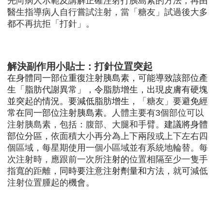
先向病人示範及講解正確注射打胰島素的方法，再由
醫生指導病人自行嘗試注射，當「糖友」試過後大多
都不再抗拒「打針」。
解決副作用小貼士：
打針位罝突起
在身體同一部位重復注射胰島素，可能導致該部位產
生「脂肪代謝異常」，令脂肪增生，出現皮膚有硬塊
並突起
的
情況。要
減低
脂肪增生，
「糖友」要
避免經
常在同一部位注射胰島素。
人體主要有3個部位可以
注射胰島素，包括：腹部、大腿和手臂。
建議將身體
部位分區，
依面積大小再分為上下兩段或上下左右四
個區域，每星期使用一個小區域並有系統地輪替。每
次注射時，應跟前一次所
注射的
位置相隔至少一隻手
指寬的距離
，同時要注意注射劑量和方法，
就
可
減低
注射位置腫起的機會
。