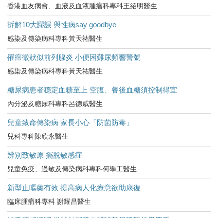
香港血友病會、血液及血液腫瘤科專科王紹明醫生
拆解10大謬誤 與性病say goodbye
感染及傳染病科專科黃天祐醫生
罹癌徵狀似前列腺炎 小便困難尿頻響警號
感染及傳染病科專科黃天祐醫生
糖尿病患者穩定血糖至上 空腹、餐後血糖須控制得宜
內分泌及糖尿科專科呂德威醫生
兒童致命傳染病 家長小心「防菌防毒」
兒科專科陳欣永醫生
辨別致敏原 擺脫敏感症
兒童免疫、過敏及傳染病科專科何學工醫生
新型止嘔藥有效 提高病人化療意欲助康復
臨床腫瘤科專科 謝耀昌醫生