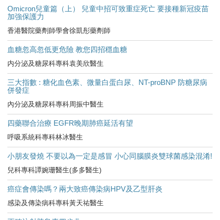
Omicron兒童篇（上） 兒童中招可致重症死亡 要接種新冠疫苗
加強保護力
香港醫院藥劑師學會徐凱彤藥劑師
血糖忽高忽低更危險 教您四招穩血糖
内分泌及糖尿科專科袁美欣醫生
三大指數 : 糖化血色素、微量白蛋白尿、NT-proBNP 防糖尿病
併發症
內分泌及糖尿科專科周振中醫生
四藥聯合治療 EGFR晚期肺癌延活有望
呼吸系統科專科林冰醫生
小朋友發燒 不要以為一定是感冒 小心同腦膜炎雙球菌感染混淆!
兒科專科譚婉珊醫生(多多醫生)
癌症會傳染嗎？兩大致癌傳染病HPV及乙型肝炎
感染及傳染病科專科黃天祐醫生