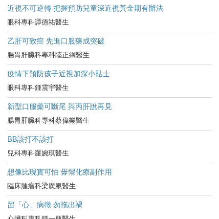
近視不可逆轉 把握預防兒童深近視黃金期有辦法
眼科專科譚德祐醫生
乙肝可致癌 先進口服藥成突破
腸胃肝臟科專科陸正綱醫生
疫情下預防孩子近視加深小貼士
眼科專科鍾震宇醫生
新型口服藥可斷尾 與丙肝說再見
腸胃肝臟科專科蔡偉樂醫生
BB該打不該打
兒科專科羅婉琪醫生
想像比現實可怕 毋懼化療副作用
臨床腫瘤科梁廣泉醫生
留「心」病徵 勿拖出禍
心臟科專科鍾一翹醫生