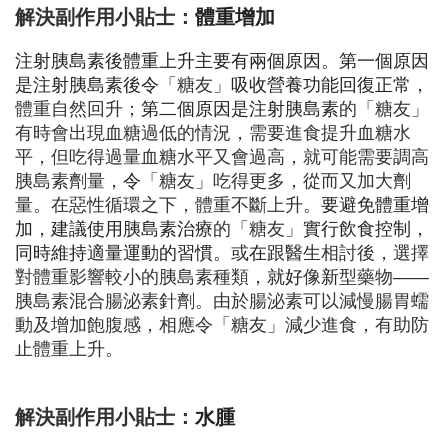
解決副作用小貼士：
體重增加
注射胰島素後體重上升主要有兩個原因。第一個原因
是注射胰島素後令
「糖友」
吸收營養功能回復正常，
體重自然回升；
第二個原因是注射胰島素
的「糖友」
有時會出現血糖過低的情況，需要進食提升血糖水
平，但吃得過量血糖水平又會過高，就可能需要調高
胰島素劑量
，令
「糖友」吃得更多，從而又加大劑
量。在惡性循環之下，體重​不斷上升。
要避免體重增
加，建議使用胰島素治療
的「糖友」
實行飲食控制，
同時維持適量運動的習慣。
或
​在跟
醫生相討後，選擇
對體重影響較小的胰島素種類
，就
好
像
新
型藥物——
胰島素混合腸泌素針劑。由於腸泌素可以減慢腸胃蠕
動及增加飽腹感，相應令「糖友」減少進食，有助防
止體重上升。
解決副作用小貼士：
水腫