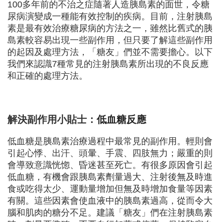
100多年前的不治之症隨著人造胰島素的面世，令
糖
尿病
演變成一種能有效控制的疾病。目前，注射胰島
素是最有效治療糖尿病的方法之一，雖然比舊式的胰
島素較容易出現一些副作用，但只要了解這些副作用
的起因及處理方法，「糖友」們並不需要擔心。以下
我們來認識7種常見的注射胰島素所出現的不良反應
和正確的處理方法。
解決副作用小貼士：
低血糖反應
低血糖是胰島素治療過程中最常見的副作用。輕則會
引起心悸、出汗、頭暈、手震、四肢無力；嚴重的則
會導致意識恍惚、昏迷甚至死亡。有很多原因會引起
低血糖，有機會跟胰島素劑量過大、注射後
無
及時進
食或吃得太少、運動量增加但
無
及時增加食量等因素
有關。這些因素會使血液中的胰島素過高，從而令大
腦和肌肉的糖分不足。建議「糖友」們在注射胰島素