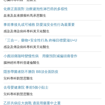
化療正面面對 治療濾泡性淋巴癌的多樣性
血液及血液腫瘤科馬承恩醫生
事前事後丸或可補救 防愛滋安全性行為最重要
感染及傳染病科專科黃天祐醫生
「三合一」藥物+安全性行為 終極目標愛滋U=U
感染及傳染病科專科黃天祐醫生
小覤頭痛隨時變慢性病 用藥預防減偏頭痛發作
腦神經科專科曾建倫醫生
隱形帶菌者防不勝防 BB須全面防疫
兒科專科劉慧思醫生
去母嬰健康院 事前5個小貼士
兒科專科劉慧思醫生
乙肝共病症大挑戰 適當用藥重中之重