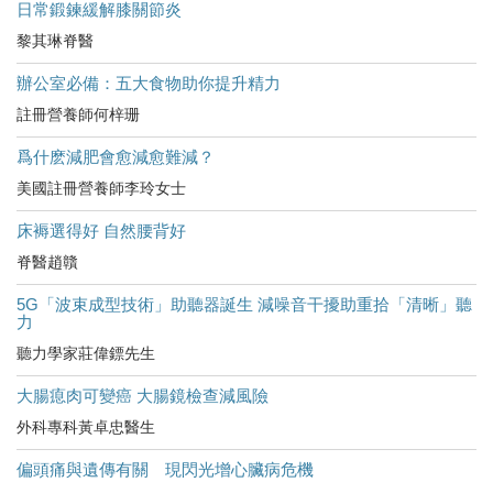
日常鍛鍊緩解膝關節炎
黎其琳脊醫
辦公室必備：五大食物助你提升精力
註冊營養師何梓珊
爲什麽減肥會愈減愈難減？
美國註冊營養師李玲女士
床褥選得好 自然腰背好
脊醫趙贛
5G「波束成型技術」助聽器誕生 減噪音干擾助重拾「清晰」聽
力
聽力學家莊偉鏢先生
大腸瘜肉可變癌 大腸鏡檢查減風險
外科專科黃卓忠醫生
偏頭痛與遺傳有關 現閃光增心臟病危機