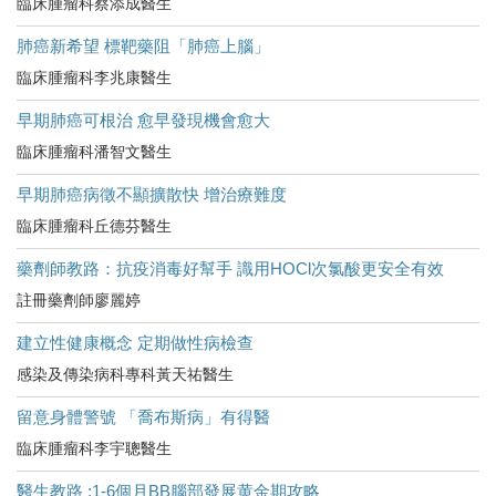
臨床腫瘤科蔡添成醫生
肺癌新希望 標靶藥阻「肺癌上腦」
臨床腫瘤科李兆康醫生
早期肺癌可根治 愈早發現機會愈大
臨床腫瘤科潘智文醫生
早期肺癌病徵不顯擴散快 增治療難度
臨床腫瘤科丘德芬醫生
藥劑師教路：抗疫消毒好幫手 識用HOCl次氯酸更安全有效
註冊藥劑師廖麗婷
建立性健康概念 定期做性病檢查
感染及傳染病科專科黃天祐醫生
留意身體警號 「喬布斯病」有得醫
臨床腫瘤科李宇聰醫生
醫生教路 :1-6個月BB腦部發展黄金期攻略