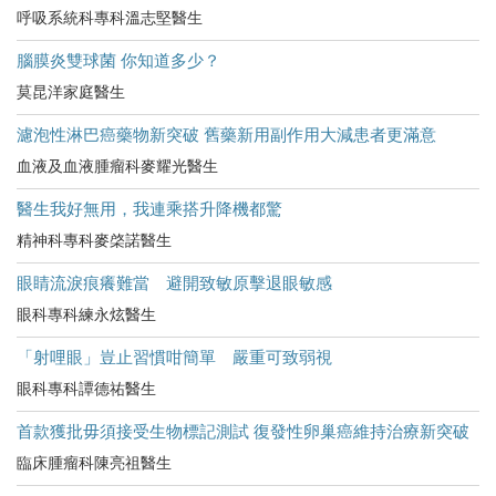
呼吸系統科專科溫志堅醫生
腦膜炎雙球菌 你知道多少？
莫昆洋家庭醫生
濾泡性淋巴癌藥物新突破 舊藥新用副作用大減患者更滿意
血液及血液腫瘤科麥耀光醫生
醫生我好無用，我連乘搭升降機都驚
精神科專科麥棨諾醫生
眼睛流淚痕癢難當 避開致敏原擊退眼敏感
眼科專科練永炫醫生
「射哩眼」豈止習慣咁簡單 嚴重可致弱視
眼科專科譚德祐醫生
首款獲批毋須接受生物標記測試 復發性卵巢癌維持治療新突破
臨床腫瘤科陳亮祖醫生