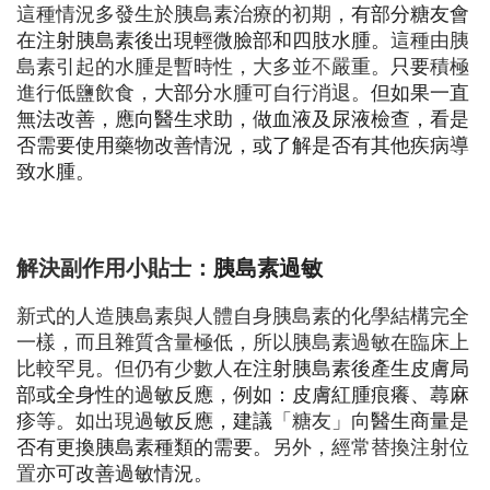
這種情況多發生於胰島素治療的初期，
有
部分
糖友會
在
注
射胰島素後出現輕微臉部和四肢水腫。
這種由胰
島素引起的水腫是暫時性，大多並
不
嚴重。
只要
積極
進行低鹽飲食，
大部分
水腫可自行消退。
但如果一直
無法改善，應向醫生求助，做血液及尿液檢查，看是
否
需要使
用藥物改善情況，或了解是否有其他疾病導
致水腫。
解決副作用小貼士：
胰島素過敏
新式的人造胰島素與人體自身胰島素的化學結構完全
一樣，而且雜質含量極低，所以胰島素過敏在臨床上
比較罕見
。
但仍有少數人
在注射胰島素
後
產生皮膚局
部或全身性
的
過敏反應，例如：皮膚紅腫痕癢、蕁麻
疹等。
如出現
過敏反應，建議
「糖友」向
醫生商量是
否有更換胰島素種類的需要。
另外，經常替換注射位
置
亦可
改善過敏情況。