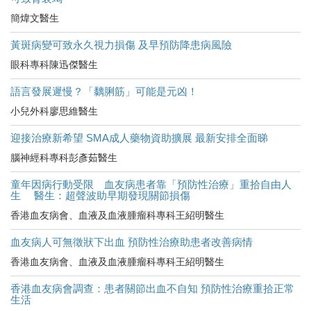
簡煒文醫生
黃斑病變可致永久視力損傷 及早預防降患病風險
眼科專科陳迅傑醫生
語言發展遲慢？「黐脷筋」可能是元凶！
小兒外科廖思維醫生
迎接治療新希望 SMA成人藥物資助擴展 最新安排全面睇
腦神經科專科彭彥茹醫生
童年因病行動受限 血友病患者靠「預防性治療」重拾自由人
生 醫生：超聲波助早期發現關節損傷
香港血友病會、血液及血液腫瘤科專科王紹明醫生
血友病人可無徵狀下出血 預防性治療助患者改善病情
香港血友病會、血液及血液腫瘤科專科王紹明醫生
香港血友病會調查：患者關節出血不自知 預防性治療重拾正常
生活