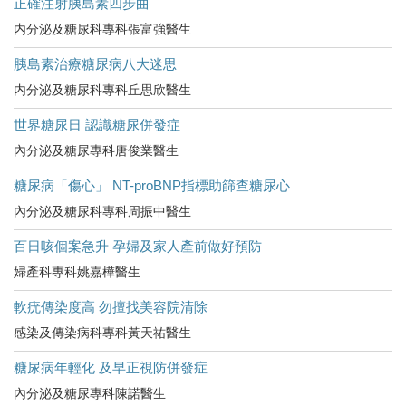
正確注射胰島素四步曲
内分泌及糖尿科專科張富強醫生
胰島素治療糖尿病八大迷思
内分泌及糖尿科專科丘思欣醫生
世界糖尿日 認識糖尿併發症
內分泌及糖尿專科唐俊業醫生
糖尿病「傷心」 NT-proBNP指標助篩查糖尿心
內分泌及糖尿科專科周振中醫生
百日咳個案急升 孕婦及家人產前做好預防
婦產科專科姚嘉樺醫生
軟疣傳染度高 勿擅找美容院清除
感染及傳染病科專科黃天祐醫生
糖尿病年輕化 及早正視防併發症
內分泌及糖尿專科陳諾醫生