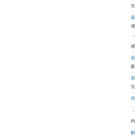
兒
嚴
感
感
眼
兒
病
「
內