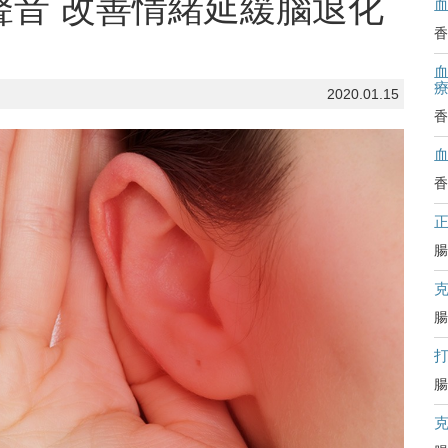
聲音 改善情緒延緩腦退化
香
血
2020.01.15
香
香
腸
腸
腸