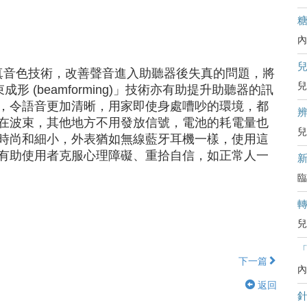
內
高傳真音色技術，改善聲音進入助聽器後失真的問題，將
兒
 (beamforming)」技術亦有助提升助聽器的訊
，令語音更加清晰，用家即使身處嘈吵的環境，都
辨
在波束，其他地方不用發放信號，電池的耗電量也
兒
時尚和細小，外表猶如無線藍牙耳機一樣，使用這
有助使用者克服心理障礙、重拾自信，如正常人一
臨
兒
下一篇
內
返回