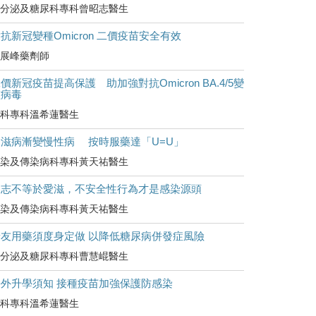
分泌及糖尿科專科曾昭志醫生
抗新冠變種Omicron 二價疫苗安全有效
展峰藥劑師
價新冠疫苗提高保護 助加強對抗Omicron BA.4/5變
種病毒
科專科溫希蓮醫生
愛滋病漸變慢性病 按時服藥達「U=U」
染及傳染病科專科黃天祐醫生
同志不等於愛滋，不安全性行為才是感染源頭
染及傳染病科專科黃天祐醫生
糖友用藥須度身定做 以降低糖尿病併發症風險
分泌及糖尿科專科曹慧崐醫生
海外升學須知 接種疫苗加強保護防感染
科專科溫希蓮醫生