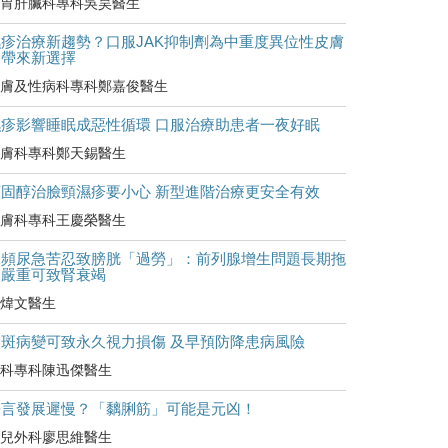
胃肝臟科專科吳昊醫生
濕疹治療新趨勢？口服JAK抑制劑為中重度異位性皮膚
炎帶來新選擇
膚及性病科專科鄭嘉俊醫生
濕疹影響睡眠成惡性循環 口服治療助患者一夜好眠
膚科專科鄭天錫醫生
類固醇治臉頸濕疹要小心 新型進階治療更安全有效
膚科專科王慶榮醫生
尿頻尿急苦忍致膀胱「過勞」：前列腺增生問題長期拖
延嚴重可致腎衰竭
煒文醫生
黃斑病變可致永久視力損傷 及早預防降患病風險
科專科陳迅傑醫生
語言發展遲慢？「黐脷筋」可能是元凶！
兒外科廖思維醫生