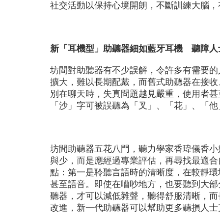
社交活動以保持心境開朗，不斷訓練大腦，
新「耳機型」
助聽器細如藍牙耳機
聽障人
坊間對助聽器有不少誤解，令許多有需要的
擴大，難以長期配戴，而舊式助聽器在接收
別在聊天時，失真問題越見嚴重，使用者甚
「沙」字可被誤聽為「叉」、「花」、「他
坊間助聽器五花八門，聽力學家香瑋儀香小
與少，而是應經過專業評估，再尋找最適合
點：第一是聆聽言語時的清晰度，在較靜環
甚至語音。即使在嘈吵地方，也要聽到大部
聽器，才可以減低雜聲，聽得舒服清晰，而
改進，新一代助聽器可以幫助更多聽損人士