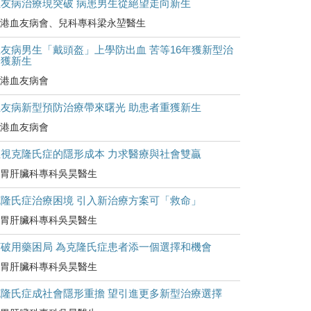
血友病治療現突破 病患男生從絕望走向新生
港血友病會、兒科專科梁永堃醫生
友病男生「戴頭盔」上學防出血 苦等16年獲新型治
療獲新生
港血友病會
血友病新型預防治療帶來曙光 助患者重獲新生
港血友病會
正視克隆氏症的隱形成本 力求醫療與社會雙贏
胃肝臟科專科吳昊醫生
克隆氏症治療困境 引入新治療方案可「救命」
胃肝臟科專科吳昊醫生
打破用藥困局 為克隆氏症患者添一個選擇和機會
胃肝臟科專科吳昊醫生
克隆氏症成社會隱形重擔 望引進更多新型治療選擇