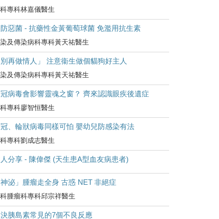
科專科林嘉儀醫生
防惡菌 - 抗藥性金黃葡萄球菌 免濫用抗生素
染及傳染病科專科黃天祐醫生
「別再做情人」 注意衞生做個貓狗好主人
染及傳染病科專科黃天祐醫生
新冠病毒會影響靈魂之窗？ 齊來認識眼疾後遺症
科專科廖智恒醫生
新冠、輪狀病毒同樣可怕 嬰幼兒防感染有法
科專科劉成志醫生
人分享 - 陳偉傑 (天生患A型血友病患者)
神泌」腫瘤走全身 古惑 NET 非絕症
科腫瘤科專科邱宗祥醫生
解決胰島素常見的7個不良反應