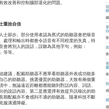
有效改善和控制腦部退化的問題。
迎
腦
士重拾自信
人士卻步。部分使用者認為舊式的助聽器會把噪音
香
、處理和輸出時都會令語音有不同程度的失真，特
至會將別人的說話，誤聽為其他字句，例如：
」等等。
香
姐建議，配戴助聽器不應單看助聽器外表或功能多
香
自己的助聽器。挑選優質的助聽器，大致有兩個重
拆
境中，無論遠近距離都應能聽到對話內容、詞語、
感
分的說話內容。第二是應選擇有效提升訊噪比的助
長期配戴亦不會感到不適的助聽器。隨著科技不斷
克服溝通障礙。
感