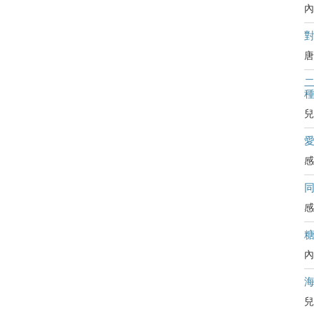
內
對
唐
二
兒
感
感
內
兒