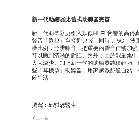
新一代助聽器比舊式助聽器完善
新一代助聽器更引入類似HI-FI 音響的
聲音「還原」至接近原聲。同時， 5G「波束成形
噪比例，分辨噪音，把重要的聲音信號加強
可以聽到清晰的對話。另外，由於能量集中
大大減少。加上新一代的助聽器體積輕巧、
些「耳機型」助聽器，用家感覺舒適自然，
般生活。
撰寫：邱騏驄醫生
上一篇