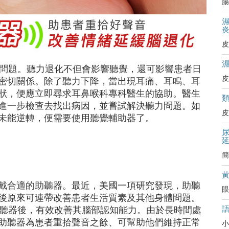
腸
皮
化問題。聽力退化不但會影響聽覺，還可影響患者日
皮
密切關係。除了聽力下降，當出現耳痛、耳鳴、耳
狀，便應立即尋求耳鼻喉科專科醫生的協助。醫生
進一步檢查去找出病因，並嘗試解決聽力問題。如
皮
未能逆轉，便需要使用聽覺輔助器了。
簡
戴合適的助聽器。最近，美國一項研究發現，助聽
眼
後原來可連帶改善患者生活質素及其他身體問題。
助聽器後，有效改善其腦部認知能力。由於長時間處
助聽器為患者重拾聲音之餘、可幫助他們維持正常
小