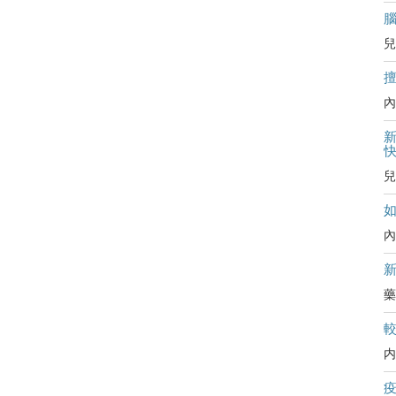
兒
內
新
兒
內
藥
内