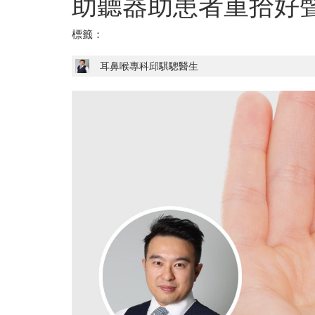
助聽器助患者重拾好
標籤：
耳鼻喉專科邱騏驄醫生