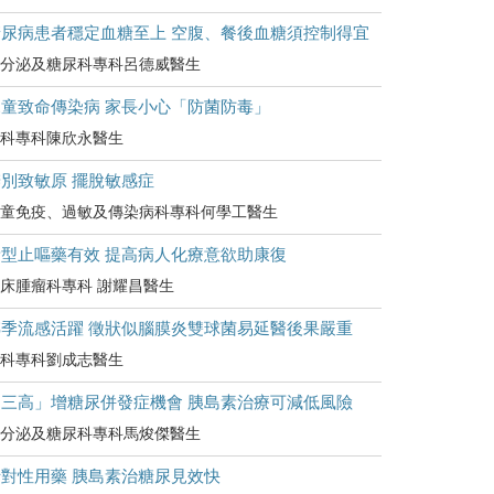
糖尿病患者穩定血糖至上 空腹、餐後血糖須控制得宜
分泌及糖尿科專科呂德威醫生
兒童致命傳染病 家長小心「防菌防毒」
科專科陳欣永醫生
別致敏原 擺脫敏感症
童免疫、過敏及傳染病科專科何學工醫生
新型止嘔藥有效 提高病人化療意欲助康復
床腫瘤科專科 謝耀昌醫生
轉季流感活躍 徵狀似腦膜炎雙球菌易延醫後果嚴重
科專科劉成志醫生
「三高」增糖尿併發症機會 胰島素治療可減低風險
分泌及糖尿科專科馬焌傑醫生
針對性用藥 胰島素治糖尿見效快