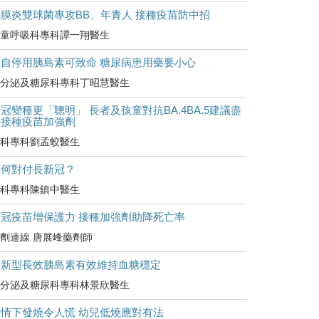
腦膜炎雙球菌專攻BB、年青人 接種疫苗防中招
童呼吸科專科譚一翔醫生
擅自停用胰島素可致命 糖尿病患用藥要小心
分泌及糖尿科專科丁昭慧醫生
冠變種更「聰明」 長者及孩童對抗BA.4BA.5建議盡
快接種疫苗加強劑
科專科劉孟蛟醫生
如何對付長新冠？
科專科陳鎮中醫生
新冠疫苗增保護力 接種加強劑助降死亡率
劑連線 唐展峰藥劑師
較新型長效胰島素有效維持血糖穩定
分泌及糖尿科專科林景欣醫生
疫情下發燒令人慌 幼兒低燒應對有法