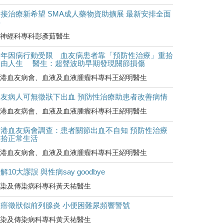
接治療新希望 SMA成人藥物資助擴展 最新安排全面
睇
神經科專科彭彥茹醫生
童年因病行動受限 血友病患者靠「預防性治療」重拾
自由人生 醫生：超聲波助早期發現關節損傷
港血友病會、血液及血液腫瘤科專科王紹明醫生
血友病人可無徵狀下出血 預防性治療助患者改善病情
港血友病會、血液及血液腫瘤科專科王紹明醫生
香港血友病會調查：患者關節出血不自知 預防性治療
重拾正常生活
港血友病會、血液及血液腫瘤科專科王紹明醫生
解10大謬誤 與性病say goodbye
染及傳染病科專科黃天祐醫生
罹癌徵狀似前列腺炎 小便困難尿頻響警號
染及傳染病科專科黃天祐醫生