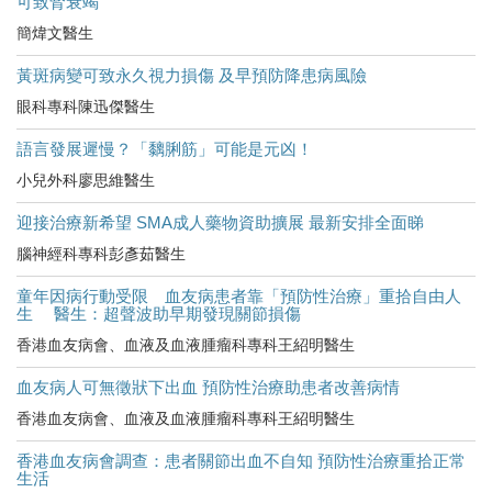
可致腎衰竭
簡煒文醫生
黃斑病變可致永久視力損傷 及早預防降患病風險
眼科專科陳迅傑醫生
語言發展遲慢？「黐脷筋」可能是元凶！
小兒外科廖思維醫生
迎接治療新希望 SMA成人藥物資助擴展 最新安排全面睇
腦神經科專科彭彥茹醫生
童年因病行動受限 血友病患者靠「預防性治療」重拾自由人
生 醫生：超聲波助早期發現關節損傷
香港血友病會、血液及血液腫瘤科專科王紹明醫生
血友病人可無徵狀下出血 預防性治療助患者改善病情
香港血友病會、血液及血液腫瘤科專科王紹明醫生
香港血友病會調查：患者關節出血不自知 預防性治療重拾正常
生活