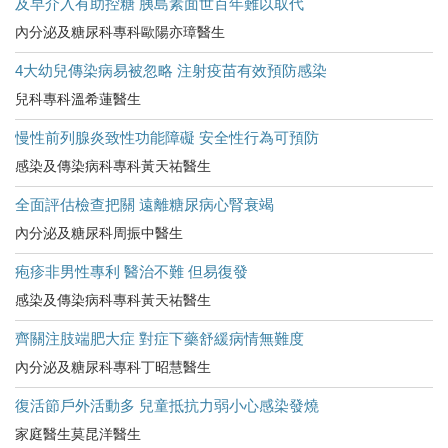
及早介入有助控糖 胰島素面世百年難以取代
內分泌及糖尿科專科歐陽亦璋醫生
4大幼兒傳染病易被忽略 注射疫苗有效預防感染
兒科專科溫希蓮醫生
慢性前列腺炎致性功能障礙 安全性行為可預防
感染及傳染病科專科黃天祐醫生
全面評估檢查把關 遠離糖尿病心腎衰竭
內分泌及糖尿科周振中醫生
疱疹非男性專利 醫治不難 但易復發
感染及傳染病科專科黃天祐醫生
齊關注肢端肥大症 對症下藥舒緩病情無難度
內分泌及糖尿科專科丁昭慧醫生
復活節戶外活動多 兒童抵抗力弱小心感染發燒
家庭醫生莫昆洋醫生