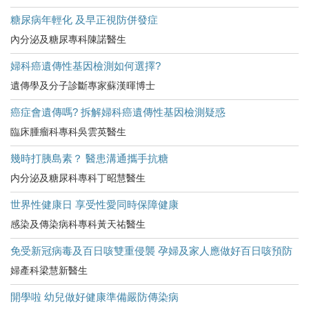
糖尿病年輕化 及早正視防併發症
內分泌及糖尿專科陳諾醫生
婦科癌遺傳性基因檢測如何選擇?
遺傳學及分子診斷專家蘇漢暉博士
癌症會遺傳嗎? 拆解婦科癌遺傳性基因檢測疑惑
臨床腫瘤科專科吳雲英醫生
幾時打胰島素？ 醫患溝通攜手抗糖
内分泌及糖尿科專科丁昭慧醫生
世界性健康日 享受性愛同時保障健康
感染及傳染病科專科黃天祐醫生
免受新冠病毒及百日咳雙重侵襲 孕婦及家人應做好百日咳預防
婦產科梁慧新醫生
開學啦 幼兒做好健康準備嚴防傳染病