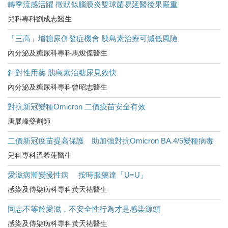
轉季流感活躍 徵狀似腦膜炎雙球菌易延醫後果嚴重
兒科專科劉成志醫生
「三高」增糖尿併發症機會 胰島素治療可減低風險
內分泌及糖尿科專科馬焌傑醫生
針對性用藥 胰島素治糖尿見效快
內分泌及糖尿科專科曾昭志醫生
對抗新冠變種Omicron 二價疫苗安全有效
唐展峰藥劑師
二價新冠疫苗提高保護 助加強對抗Omicron BA.4/5變種病毒
兒科專科溫希蓮醫生
愛滋病漸變慢性病 按時服藥達「U=U」
感染及傳染病科專科黃天祐醫生
同志不等於愛滋，不安全性行為才是感染源頭
感染及傳染病科專科黃天祐醫生