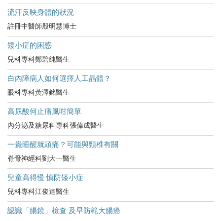
流汗反映身體的狀況
註冊中醫師殷明慧博士
矮小症的困惑
兒科專科鄭碧純醫生
白內障病人如何選擇人工晶體？
眼科專科黃澤銘醫生
高尿酸何止痛風咁簡單
內分泌及糖尿科專科張偉成醫生
一覺睡醒就頭痛？可能與頸椎有關
脊骨神經科劉大一醫生
兒童高得慢 慎防矮小症
兒科專科江俊達醫生
認識「腸鏡」檢查 及早防範大腸癌