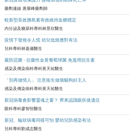
藥劑連線 唐展峰藥劑師
較新型長效胰島素有效維持血糖穩定
内分泌及糖尿科專科林景欣醫生
疫情下發燒令人慌 幼兒低燒應對有法
兒科專科林嘉儀醫生
嚴防惡菌 - 抗藥性金黃葡萄球菌 免濫用抗生素
感染及傳染病科專科黃天祐醫生
「別再做情人」 注意衞生做個貓狗好主人
感染及傳染病科專科黃天祐醫生
新冠病毒會影響靈魂之窗？ 齊來認識眼疾後遺症
眼科專科廖智恒醫生
新冠、輪狀病毒同樣可怕 嬰幼兒防感染有法
兒科專科劉成志醫生