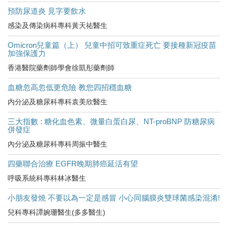
預防尿道炎 見字要飲水
感染及傳染病科專科黃天祐醫生
Omicron兒童篇（上） 兒童中招可致重症死亡 要接種新冠疫苗
加強保護力
香港醫院藥劑師學會徐凱彤藥劑師
血糖忽高忽低更危險 教您四招穩血糖
内分泌及糖尿科專科袁美欣醫生
三大指數 : 糖化血色素、微量白蛋白尿、NT-proBNP 防糖尿病
併發症
內分泌及糖尿科專科周振中醫生
四藥聯合治療 EGFR晚期肺癌延活有望
呼吸系統科專科林冰醫生
小朋友發燒 不要以為一定是感冒 小心同腦膜炎雙球菌感染混淆!
兒科專科譚婉珊醫生(多多醫生)