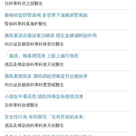
兒科專科洪之韻醫生
藥物依從防腎衰竭 多管齊下減糖尿腎風險
腎病科專科葉逸軒醫生
胰島素混合腸泌素治糖尿 穩定血糖減輕副作用
內分泌及糖尿科專科林景欣醫生
「蠱惑」梅毒擅隱身 上眼上腦可致死
感染及傳染病科專科黃天祐醫生
胰島素種類多 適時調校用藥提升抗糖效果
內分泌及糖尿科專科曹慧崐醫生
小朋友中暑高危​ 慎防與傳染病發燒混淆
兒科專科徐傑醫生
安全性行為 有助實現「沒有肝炎的未來」
感染及傳染病科專科黃天祐醫生