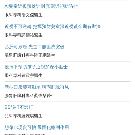
AI兒童近視預檢計劃 預測近視助防控
眼科專科湯文傑醫生
近視不可逆轉 把握預防兒童深近視黃金期有辦法
眼科專科譚德祐醫生
乙肝可致癌 先進口服藥成突破
腸胃肝臟科專科陸正綱醫生
疫情下預防孩子近視加深小貼士
眼科專科鍾震宇醫生
新型口服藥可斷尾 與丙肝說再見
腸胃肝臟科專科蔡偉樂醫生
BB該打不該打
兒科專科羅婉琪醫生
想像比現實可怕 毋懼化療副作用