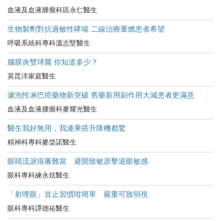
血液及血液腫瘤科區永仁醫生
生物製劑對抗過敏性哮喘 二線治療重燃患者希望
呼吸系統科專科溫志堅醫生
腦膜炎雙球菌 你知道多少？
莫昆洋家庭醫生
濾泡性淋巴癌藥物新突破 舊藥新用副作用大減患者更滿意
血液及血液腫瘤科麥耀光醫生
醫生我好無用，我連乘搭升降機都驚
精神科專科麥棨諾醫生
眼睛流淚痕癢難當 避開致敏原擊退眼敏感
眼科專科練永炫醫生
「射哩眼」豈止習慣咁簡單 嚴重可致弱視
眼科專科譚德祐醫生