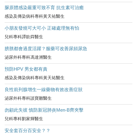
脲原體感染嚴重可致不育 抗生素可治癒
感染及傳染病科專科黃天祐醫生
小朋友發燒可大可小 正確處理無有怕
兒科專科譚欽粦醫生
膀胱都會過度活躍？服藥可改善尿頻尿急
泌尿外科專科馮達洲醫生
預防HPV 男女都有責
感染及傳染病科專科黃天祐醫生
良性前列腺增生一線藥物有效改善症狀
泌尿外科專科談寶雛醫生
勿顧此失彼 慎防新冠肺炎Men-B齊夾擊
兒科專科劉家輝醫生
安全套百分百安全？？