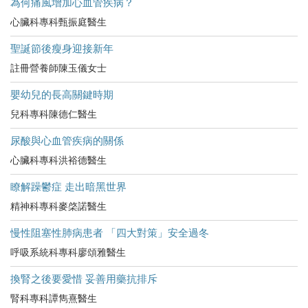
為何痛風增加心血管疾病？
心臟科專科甄振庭醫生
聖誕節後瘦身迎接新年
註冊營養師陳玉儀女士
嬰幼兒的長高關鍵時期
兒科專科陳德仁醫生
尿酸與心血管疾病的關係
心臟科專科洪裕德醫生
瞭解躁鬱症 走出暗黑世界
精神科專科麥棨諾醫生
慢性阻塞性肺病患者 「四大對策」安全過冬
呼吸系統科專科廖頌雅醫生
換腎之後要愛惜 妥善用藥抗排斥
腎科專科譚雋熹醫生