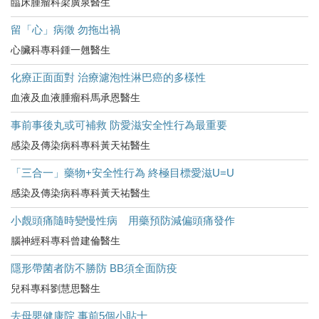
臨床腫瘤科梁廣泉醫生
留「心」病徵 勿拖出禍
心臟科專科鍾一翹醫生
化療正面面對 治療濾泡性淋巴癌的多樣性
血液及血液腫瘤科馬承恩醫生
事前事後丸或可補救 防愛滋安全性行為最重要
感染及傳染病科專科黃天祐醫生
「三合一」藥物+安全性行為 終極目標愛滋U=U
感染及傳染病科專科黃天祐醫生
小覤頭痛隨時變慢性病 用藥預防減偏頭痛發作
腦神經科專科曾建倫醫生
隱形帶菌者防不勝防 BB須全面防疫
兒科專科劉慧思醫生
去母嬰健康院 事前5個小貼士