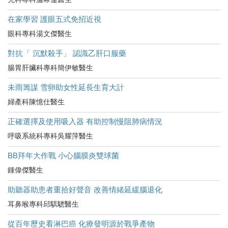
在家學習 護眼五式免招近視
眼科專科湯文傑醫生
對抗「 沉默殺手」 認識乙肝口服藥
腸胃肝臟科專科簡伊敏醫生
未雨籌謀 雪卵助女性延長生育大計
婦產科陳憶仕醫生
正確選擇及使用吸入器 有助控制慢阻肺病情況
呼吸系統科專科吳耀萍醫生
BB拜年大作戰 小心腦膜炎雙球菌
鍾偉傑醫生
助聽器助患者重拾好聲音 改善情緒延緩腦退化
耳鼻喉專科邱騏驄醫生
從百年歷史看淋巴癌 化療發明源於戰爭產物