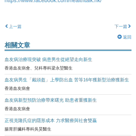
https://www.facebook.com/healthtalk.hk/
上一篇
下一篇
返回
相關文章
血友病治療現突破 病患男生從絕望走向新生
香港血友病會、兒科專科梁永堃醫生
血友病男生「戴頭盔」上學防出血 苦等16年獲新型治療獲新生
香港血友病會
血友病新型預防治療帶來曙光 助患者重獲新生
香港血友病會
正視克隆氏症的隱形成本 力求醫療與社會雙贏
腸胃肝臟科專科吳昊醫生