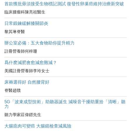
首款獲批毋須接受生物標記測試 復發性卵巢癌維持治療新突破
臨床腫瘤科陳亮祖醫生
日常鍛鍊緩解膝關節炎
黎其琳脊醫
辦公室必備：五大食物助你提升精力
註冊營養師何梓珊
爲什麽減肥會愈減愈難減？
美國註冊營養師李玲女士
床褥選得好 自然腰背好
脊醫趙贛
5G「波束成型技術」助聽器誕生 減噪音干擾助重拾「清晰」聽
力
聽力學家莊偉鏢先生
大腸瘜肉可變癌 大腸鏡檢查減風險