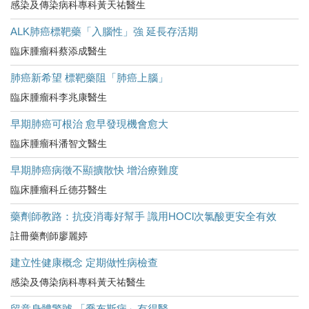
感染及傳染病科專科黃天祐醫生
ALK肺癌標靶藥「入腦性」強 延長存活期
臨床腫瘤科蔡添成醫生
肺癌新希望 標靶藥阻「肺癌上腦」
臨床腫瘤科李兆康醫生
早期肺癌可根治 愈早發現機會愈大
臨床腫瘤科潘智文醫生
早期肺癌病徵不顯擴散快 增治療難度
臨床腫瘤科丘德芬醫生
藥劑師教路：抗疫消毒好幫手 識用HOCl次氯酸更安全有效
註冊藥劑師廖麗婷
建立性健康概念 定期做性病檢查
感染及傳染病科專科黃天祐醫生
留意身體警號 「喬布斯病」有得醫