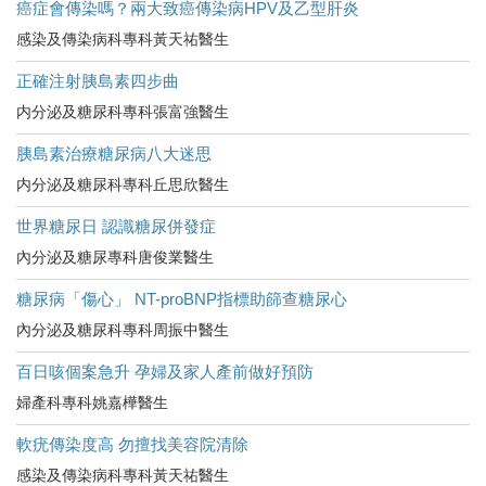
癌症會傳染嗎？兩大致癌傳染病HPV及乙型肝炎
感染及傳染病科專科黃天祐醫生
正確注射胰島素四步曲
内分泌及糖尿科專科張富強醫生
胰島素治療糖尿病八大迷思
内分泌及糖尿科專科丘思欣醫生
世界糖尿日 認識糖尿併發症
內分泌及糖尿專科唐俊業醫生
糖尿病「傷心」 NT-proBNP指標助篩查糖尿心
內分泌及糖尿科專科周振中醫生
百日咳個案急升 孕婦及家人產前做好預防
婦產科專科姚嘉樺醫生
軟疣傳染度高 勿擅找美容院清除
感染及傳染病科專科黃天祐醫生