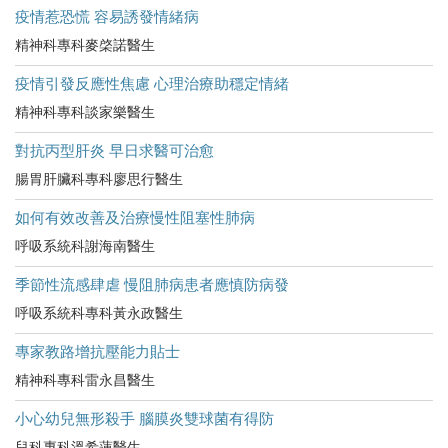
疫情惹恐慌 容易誘發情緒病
精神科專科麥棨諾醫生
疫情引發反應性焦慮 心理治療助穩定情緒
精神科專科談家樂醫生
對抗丙型肝炎 早日求醫可治愈
腸胃肝臟科專科廖思行醫生
如何有效改善及治療慢性阻塞性肺病
呼吸系統科謝海南醫生
季節性流感肆虐 慢阻肺病患者應慎防病發
呼吸系統科專科黃永政醫生
專家教路增抗壓能力貼士
精神科專科雷永昌醫生
小心幼兒無形殺手 腦膜炎雙球菌有得防
兒科專科溫希蓮醫生