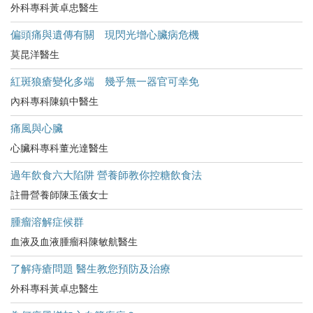
外科專科黃卓忠醫生
偏頭痛與遺傳有關 現閃光增心臟病危機
莫昆洋醫生
紅斑狼瘡變化多端 幾乎無一器官可幸免
內科專科陳鎮中醫生
痛風與心臟
心臟科專科董光達醫生
過年飲食六大陷阱 營養師教你控糖飲食法
註冊營養師陳玉儀女士
腫瘤溶解症候群
血液及血液腫瘤科陳敏航醫生
了解痔瘡問題 醫生教您預防及治療
外科專科黃卓忠醫生