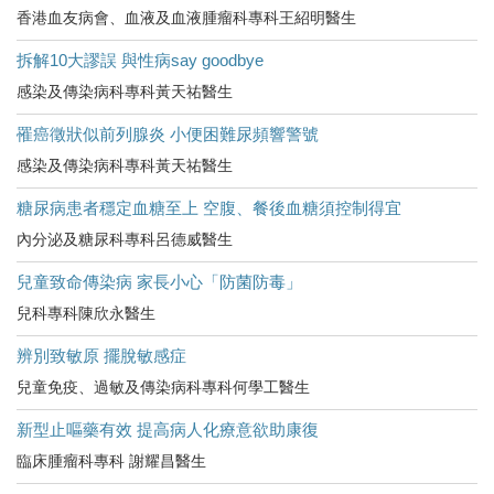
香港血友病會、血液及血液腫瘤科專科王紹明醫生
拆解10大謬誤 與性病say goodbye
感染及傳染病科專科黃天祐醫生
罹癌徵狀似前列腺炎 小便困難尿頻響警號
感染及傳染病科專科黃天祐醫生
糖尿病患者穩定血糖至上 空腹、餐後血糖須控制得宜
內分泌及糖尿科專科呂德威醫生
兒童致命傳染病 家長小心「防菌防毒」
兒科專科陳欣永醫生
辨別致敏原 擺脫敏感症
兒童免疫、過敏及傳染病科專科何學工醫生
新型止嘔藥有效 提高病人化療意欲助康復
臨床腫瘤科專科 謝耀昌醫生