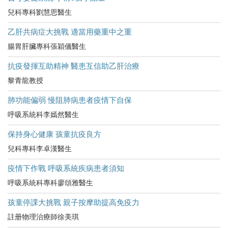
兒科專科劉慧思醫生
乙肝共病症大挑戰 適當用藥重中之重
腸胃肝臟專科張穎儀醫生
抗疫發揮互助精神 醫患互信助乙肝治療
黎青龍教授
肺功能偏弱 慢阻肺病患者疫情下自保
呼吸系統科李嫣然醫生
保持身心健康 孩童抗疫良方
兒科專科李卓漢醫生
疫情下作戰 呼吸系統疾病患者須知
呼吸系統科專科廖頌雅醫生
孩童停課大挑戰 親子按摩助提高免疫力
註册物理治療師徐美琪