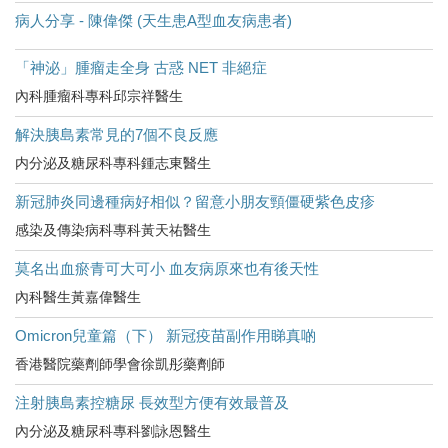
病人分享 - 陳偉傑 (天生患A型血友病患者)
「神泌」腫瘤走全身 古惑 NET 非絕症
內科腫瘤科專科邱宗祥醫生
解決胰島素常見的7個不良反應
内分泌及糖尿科專科鍾志東醫生
新冠肺炎同邊種病好相似？留意小朋友頸僵硬紫色皮疹
感染及傳染病科專科黃天祐醫生
莫名出血瘀青可大可小 血友病原來也有後天性
內科醫生黃嘉偉醫生
Omicron兒童篇（下） 新冠疫苗副作用睇真啲
香港醫院藥劑師學會徐凱彤藥劑師
注射胰島素控糖尿 長效型方便有效最普及
內分泌及糖尿科專科劉詠恩醫生