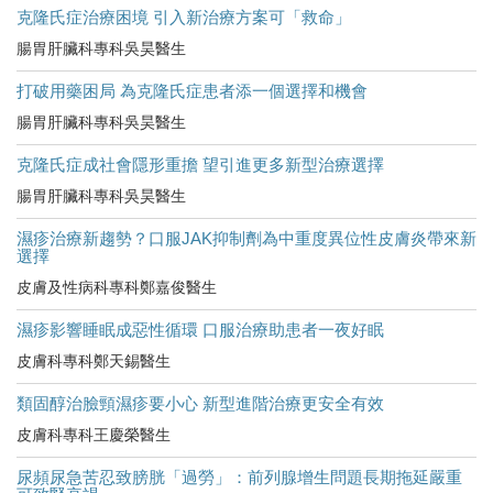
克隆氏症治療困境 引入新治療方案可「救命」
腸胃肝臟科專科吳昊醫生
打破用藥困局 為克隆氏症患者添一個選擇和機會
腸胃肝臟科專科吳昊醫生
克隆氏症成社會隱形重擔 望引進更多新型治療選擇
腸胃肝臟科專科吳昊醫生
濕疹治療新趨勢？口服JAK抑制劑為中重度異位性皮膚炎帶來新
選擇
皮膚及性病科專科鄭嘉俊醫生
濕疹影響睡眠成惡性循環 口服治療助患者一夜好眠
皮膚科專科鄭天錫醫生
類固醇治臉頸濕疹要小心 新型進階治療更安全有效
皮膚科專科王慶榮醫生
尿頻尿急苦忍致膀胱「過勞」：前列腺增生問題長期拖延嚴重