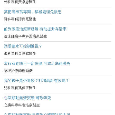
外科專科黃卓忠醫生
莫把痛風當等閒，積極處理免後患
腎科專科譚雋熹醫生
前列腺癌治療新發展 有助提升存活率
臨床腫瘤科專科梁廣泉醫生
滴眼藥水可控制近視？
眼科專科黃澤銘醫生
常行石春路不一定保健 可致足底筋膜炎
物理治療師楊瀚彥
我的孩子是否過矮？打增高針有效嗎？
兒科專科馮偉正醫生
心室顫動無聲突襲 可致猝死
心臟科專科袁浩泉醫生
心房顫動難察覺 易導致心臟衰竭和中風