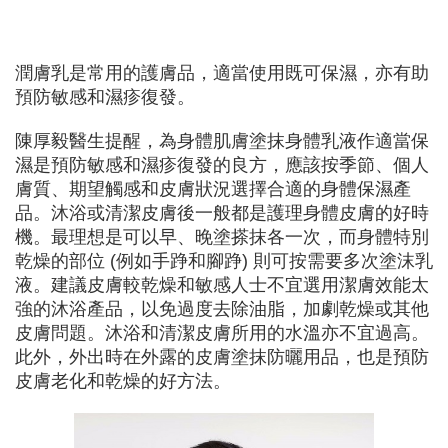
潤膚乳是常用的護膚品，適當使用既可保濕，亦有助
預防敏感和濕疹復發。
陳厚毅醫生提醒，為身體肌膚塗抹身體乳液作適當保
濕是預防敏感和濕疹復發的良方，應該按季節、個人
膚質、期望觸感和皮膚狀況選擇合適的身體保濕產
品。沐浴或清潔皮膚後一般都是護理身體皮膚的好時
機。最理想是可以早、晚塗搽抹各一次，而身體特別
乾燥的部位 (例如手踭和腳踭) 則可按需要多次塗沫乳
液。建議皮膚較乾燥和敏感人士不宜選用潔膚效能太
強的沐浴產品，以免過度去除油脂，加劇乾燥或其他
皮膚問題。沐浴和清潔皮膚所用的水溫亦不宜過高。
此外，外出時在外露的皮膚塗抹防曬用品，也是預防
皮膚老化和乾燥的好方法。