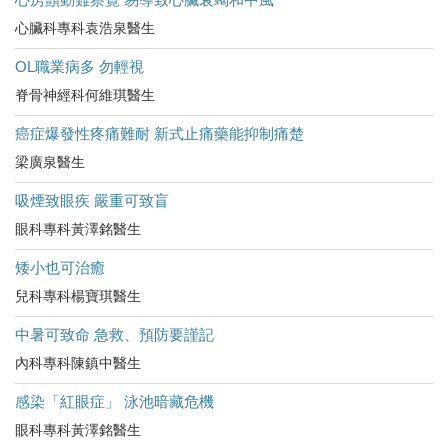
心臟科專科袁浩泉醫生
OL職業病多 勿輕視
脊骨神經科何維琪醫生
癌症爆發性疼痛難耐 新式止痛藥能抑制痛楚
梁廣泉醫生
吸煙致眼疾 嚴重可致盲
眼科專科黃澤銘醫生
矮小也可治癒
兒科專科楊寶琪醫生
中暑可致命 急救、預防要謹記
內科專科陳鎮中醫生
感染「紅眼症」 泳池暗藏危機
眼科專科黃澤銘醫生