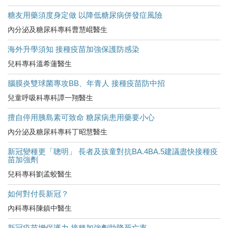
糖友用藥須度身定做 以降低糖尿病併發症風險
內分泌及糖尿科專科曹慧崐醫生
海外升學須知 接種疫苗加強保護防感染
兒科專科溫希蓮醫生
腦膜炎雙球菌專攻BB、年青人 接種疫苗防中招
兒童呼吸科專科譚一翔醫生
擅自停用胰島素可致命 糖尿病患用藥要小心
內分泌及糖尿科專科丁昭慧醫生
新冠變種更「聰明」 長者及孩童對抗BA.4BA.5建議盡快接種疫
苗加強劑
兒科專科劉孟蛟醫生
如何對付長新冠？
內科專科陳鎮中醫生
新冠疫苗增保護力 接種加強劑助降死亡率