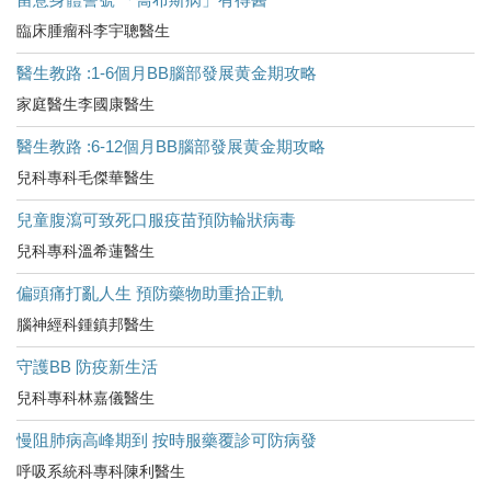
臨床腫瘤科李宇聰醫生
醫生教路 :1-6個月BB腦部發展黄金期攻略
家庭醫生李國康醫生
醫生教路 :6-12個月BB腦部發展黄金期攻略
兒科專科毛傑華醫生
兒童腹瀉可致死口服疫苗預防輪狀病毒
兒科專科溫希蓮醫生
偏頭痛打亂人生 預防藥物助重拾正軌
腦神經科鍾鎮邦醫生
守護BB 防疫新生活
兒科專科林嘉儀醫生
慢阻肺病高峰期到 按時服藥覆診可防病發
呼吸系統科專科陳利醫生