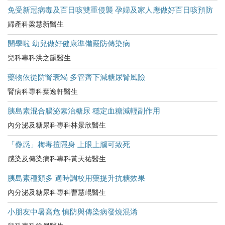
免受新冠病毒及百日咳雙重侵襲 孕婦及家人應做好百日咳預防
婦產科梁慧新醫生
開學啦 幼兒做好健康準備嚴防傳染病
兒科專科洪之韻醫生
藥物依從防腎衰竭 多管齊下減糖尿腎風險
腎病科專科葉逸軒醫生
胰島素混合腸泌素治糖尿 穩定血糖減輕副作用
內分泌及糖尿科專科林景欣醫生
「蠱惑」梅毒擅隱身 上眼上腦可致死
感染及傳染病科專科黃天祐醫生
胰島素種類多 適時調校用藥提升抗糖效果
內分泌及糖尿科專科曹慧崐醫生
小朋友中暑高危​ 慎防與傳染病發燒混淆