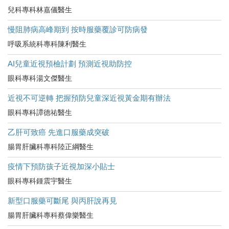
兒科專科林嘉儀醫生
慢阻肺病高峰期到 按時服藥覆診可防病發
呼吸系統科專科陳利醫生
AI兒童近視預檢計劃 預測近視助防控
眼科專科湯文傑醫生
近視不可逆轉 把握預防兒童深近視黃金期有辦法
眼科專科譚德祐醫生
乙肝可致癌 先進口服藥成突破
腸胃肝臟科專科陸正綱醫生
疫情下預防孩子近視加深小貼士
眼科專科鍾震宇醫生
新型口服藥可斷尾 與丙肝說再見
腸胃肝臟科專科蔡偉樂醫生