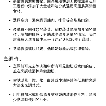
盡量購買新鮮食物。因為罐頭和加工食物通常在加
工過程中添加了大量糖和油分或選用高脂肪高熱量
食材。
選擇瘦肉，避免購買腩肉、排骨等高脂肪肉類。
多購買不同種類的蔬菜。多吃蔬菜能增加食物的體
積，增加飽肚感，有助減少進食過量的情況。我們
建議每天進食最少三份（約240克或6兩）蔬菜。
選購低脂或脫脂奶、低脂奶類產品或沙律醬等。
烹調時...
烹調前可先去除肉類中所有可見脂肪或禽肉的皮，
並在烹調後丟掉剩餘脂肪。
嘗試以蒸、燉、炆、白焯或少油快炒等低脂肪烹調
方法來烹調菜式。
用生粉加水或用低脂食材熬製的清湯作汁料，能減
少烹調時使用的油分。