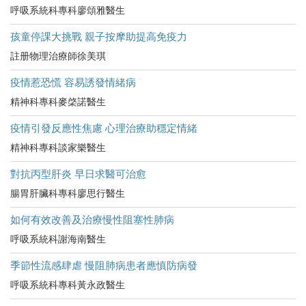
呼吸系統科專科廖頌雅醫生
孩童停課大挑戰 親子按摩助提高免疫力
註册物理治療師徐美琪
疫情惹恐慌 容易誘發情緒病
精神科專科麥棨諾醫生
疫情引發反應性焦慮 心理治療助穩定情緒
精神科專科談家樂醫生
對抗丙型肝炎 早日求醫可治愈
腸胃肝臟科專科廖思行醫生
如何有效改善及治療慢性阻塞性肺病
呼吸系統科謝海南醫生
季節性流感肆虐 慢阻肺病患者應慎防病發
呼吸系統科專科黃永政醫生