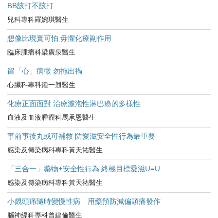
BB該打不該打
兒科專科羅婉琪醫生
想像比現實可怕 毋懼化療副作用
臨床腫瘤科梁廣泉醫生
留「心」病徵 勿拖出禍
心臟科專科鍾一翹醫生
化療正面面對 治療濾泡性淋巴癌的多樣性
血液及血液腫瘤科馬承恩醫生
事前事後丸或可補救 防愛滋安全性行為最重要
感染及傳染病科專科黃天祐醫生
「三合一」藥物+安全性行為 終極目標愛滋U=U
感染及傳染病科專科黃天祐醫生
小覤頭痛隨時變慢性病 用藥預防減偏頭痛發作
腦神經科專科曾建倫醫生