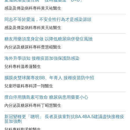
感染及傳染病科專科黃天祐醫生
同志不等於愛滋，不安全性行為才是感染源頭
感染及傳染病科專科黃天祐醫生
糖友用藥須度身定做 以降低糖尿病併發症風險
內分泌及糖尿科專科曹慧崐醫生
海外升學須知 接種疫苗加強保護防感染
兒科專科溫希蓮醫生
腦膜炎雙球菌專攻BB、年青人 接種疫苗防中招
兒童呼吸科專科譚一翔醫生
擅自停用胰島素可致命 糖尿病患用藥要小心
內分泌及糖尿科專科丁昭慧醫生
新冠變種更「聰明」 長者及孩童對抗BA.4BA.5建議盡快接種疫
苗加強劑
兒科專科劉孟蛟醫生