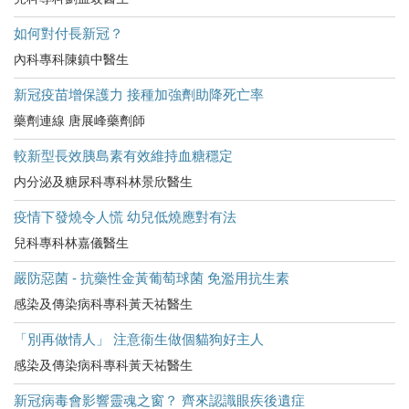
如何對付長新冠？
內科專科陳鎮中醫生
新冠疫苗增保護力 接種加強劑助降死亡率
藥劑連線 唐展峰藥劑師
較新型長效胰島素有效維持血糖穩定
内分泌及糖尿科專科林景欣醫生
疫情下發燒令人慌 幼兒低燒應對有法
兒科專科林嘉儀醫生
嚴防惡菌 - 抗藥性金黃葡萄球菌 免濫用抗生素
感染及傳染病科專科黃天祐醫生
「別再做情人」 注意衞生做個貓狗好主人
感染及傳染病科專科黃天祐醫生
新冠病毒會影響靈魂之窗？ 齊來認識眼疾後遺症