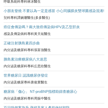
呼吸系統科專科林冰醫生
小朋友發燒 不要以為一定是感冒 小心同腦膜炎雙球菌感染混淆!
兒科專科譚婉珊醫生(多多醫生)
癌症會傳染嗎？兩大致癌傳染病HPV及乙型肝炎
感染及傳染病科專科黃天祐醫生
正確注射胰島素四步曲
内分泌及糖尿科專科張富強醫生
胰島素治療糖尿病八大迷思
内分泌及糖尿科專科丘思欣醫生
世界糖尿日 認識糖尿併發症
內分泌及糖尿專科唐俊業醫生
糖尿病「傷心」 NT-proBNP指標助篩查糖尿心
內分泌及糖尿科專科周振中醫生
百日咳個案急升 孕婦及家人產前做好預防