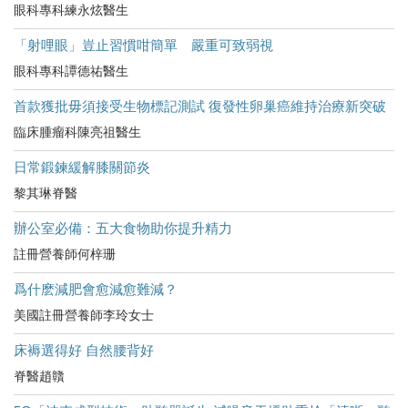
眼科專科練永炫醫生
「射哩眼」豈止習慣咁簡單 嚴重可致弱視
眼科專科譚德祐醫生
首款獲批毋須接受生物標記測試 復發性卵巢癌維持治療新突破
臨床腫瘤科陳亮祖醫生
日常鍛鍊緩解膝關節炎
黎其琳脊醫
辦公室必備：五大食物助你提升精力
註冊營養師何梓珊
爲什麽減肥會愈減愈難減？
美國註冊營養師李玲女士
床褥選得好 自然腰背好
脊醫趙贛