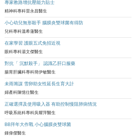
專家教路增抗壓能力貼士
精神科專科雷永昌醫生
小心幼兒無形殺手 腦膜炎雙球菌有得防
兒科專科溫希蓮醫生
在家學習 護眼五式免招近視
眼科專科湯文傑醫生
對抗「 沉默殺手」 認識乙肝口服藥
腸胃肝臟科專科簡伊敏醫生
未雨籌謀 雪卵助女性延長生育大計
婦產科陳憶仕醫生
正確選擇及使用吸入器 有助控制慢阻肺病情況
呼吸系統科專科吳耀萍醫生
BB拜年大作戰 小心腦膜炎雙球菌
鍾偉傑醫生