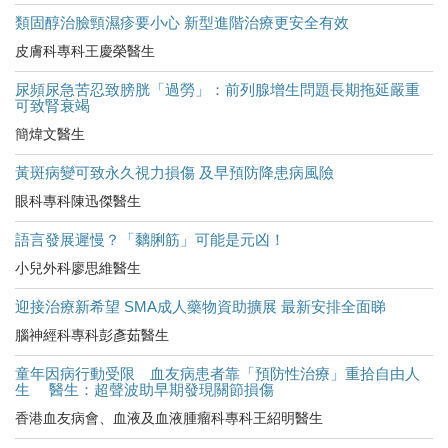
類固醇治臉頸濕疹要小心 新型進階治療更安全有效
皮膚科專科王慶榮醫生
尿頻尿急苦忍致膀胱「過勞」：前列腺增生問題長期拖延嚴重
可致腎衰竭
簡煒文醫生
黃斑病變可致永久視力損傷 及早預防降患病風險
眼科專科陳迅傑醫生
語言發展遲慢？「黐脷筋」可能是元凶！
小兒外科廖思維醫生
迎接治療新希望 SMA成人藥物資助擴展 最新安排全面睇
腦神經科專科彭彥茹醫生
童年因病行動受限 血友病患者靠「預防性治療」重拾自由人
生 醫生：超聲波助早期發現關節損傷
香港血友病會、血液及血液腫瘤科專科王紹明醫生