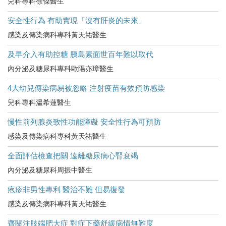
兒科專科徐傑醫生
安全性行為 有助實現「沒有肝炎的未來」
感染及傳染病科專科黃天祐醫生
及早介入有助控糖 胰島素面世百年難以取代
內分泌及糖尿科專科歐陽亦璋醫生
4大幼兒傳染病易被忽略 注射疫苗有效預防感染
兒科專科溫希蓮醫生
慢性前列腺炎致性功能障礙 安全性行為可預防
感染及傳染病科專科黃天祐醫生
全面評估檢查把關 遠離糖尿病心腎衰竭
內分泌及糖尿科周振中醫生
疱疹非男性專利 醫治不難 但易復發
感染及傳染病科專科黃天祐醫生
齊關注肢端肥大症 對症下藥舒緩病情無難度