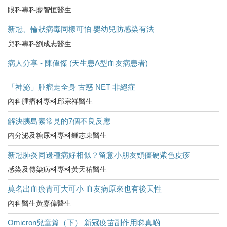
眼科專科廖智恒醫生
新冠、輪狀病毒同樣可怕 嬰幼兒防感染有法
兒科專科劉成志醫生
病人分享 - 陳偉傑 (天生患A型血友病患者)
「神泌」腫瘤走全身 古惑 NET 非絕症
內科腫瘤科專科邱宗祥醫生
解決胰島素常見的7個不良反應
内分泌及糖尿科專科鍾志東醫生
新冠肺炎同邊種病好相似？留意小朋友頸僵硬紫色皮疹
感染及傳染病科專科黃天祐醫生
莫名出血瘀青可大可小 血友病原來也有後天性
內科醫生黃嘉偉醫生
Omicron兒童篇（下） 新冠疫苗副作用睇真啲