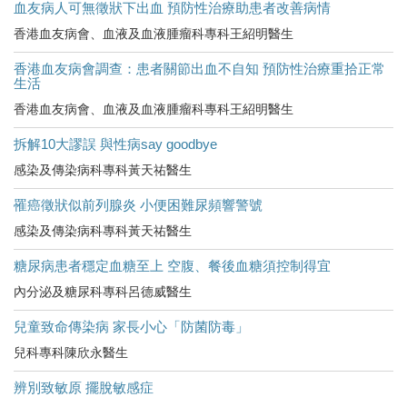
血友病人可無徵狀下出血 預防性治療助患者改善病情
香港血友病會、血液及血液腫瘤科專科王紹明醫生
香港血友病會調查：患者關節出血不自知 預防性治療重拾正常
生活
香港血友病會、血液及血液腫瘤科專科王紹明醫生
拆解10大謬誤 與性病say goodbye
感染及傳染病科專科黃天祐醫生
罹癌徵狀似前列腺炎 小便困難尿頻響警號
感染及傳染病科專科黃天祐醫生
糖尿病患者穩定血糖至上 空腹、餐後血糖須控制得宜
內分泌及糖尿科專科呂德威醫生
兒童致命傳染病 家長小心「防菌防毒」
兒科專科陳欣永醫生
辨別致敏原 擺脫敏感症