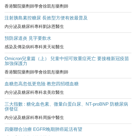
香港醫院藥劑師學會徐凱彤藥劑師
注射胰島素控糖尿 長效型方便有效最普及
內分泌及糖尿科專科劉詠恩醫生
預防尿道炎 見字要飲水
感染及傳染病科專科黃天祐醫生
Omicron兒童篇（上） 兒童中招可致重症死亡 要接種新冠疫苗
加強保護力
香港醫院藥劑師學會徐凱彤藥劑師
血糖忽高忽低更危險 教您四招穩血糖
内分泌及糖尿科專科袁美欣醫生
三大指數 : 糖化血色素、微量白蛋白尿、NT-proBNP 防糖尿病
併發症
內分泌及糖尿科專科周振中醫生
四藥聯合治療 EGFR晚期肺癌延活有望