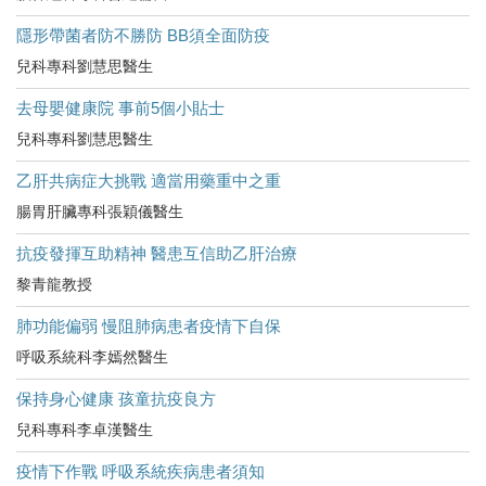
隱形帶菌者防不勝防 BB須全面防疫
兒科專科劉慧思醫生
去母嬰健康院 事前5個小貼士
兒科專科劉慧思醫生
乙肝共病症大挑戰 適當用藥重中之重
腸胃肝臟專科張穎儀醫生
抗疫發揮互助精神 醫患互信助乙肝治療
黎青龍教授
肺功能偏弱 慢阻肺病患者疫情下自保
呼吸系統科李嫣然醫生
保持身心健康 孩童抗疫良方
兒科專科李卓漢醫生
疫情下作戰 呼吸系統疾病患者須知