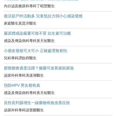
內分泌及糖尿科專科丁昭慧醫生
復活節戶外活動多 兒童抵抗力弱小心感染發燒
家庭醫生莫昆洋醫生
脲原體感染嚴重可致不育 抗生素可治癒
感染及傳染病科專科黃天祐醫生
小朋友發燒可大可小 正確處理無有怕
兒科專科譚欽粦醫生
膀胱都會過度活躍？服藥可改善尿頻尿急
泌尿外科專科馮達洲醫生
預防HPV 男女都有責
感染及傳染病科專科黃天祐醫生
良性前列腺增生一線藥物有效改善症狀
泌尿外科專科談寶雛醫生