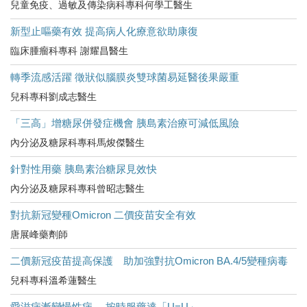
兒童免疫、過敏及傳染病科專科何學工醫生
新型止嘔藥有效 提高病人化療意欲助康復
臨床腫瘤科專科 謝耀昌醫生
轉季流感活躍 徵狀似腦膜炎雙球菌易延醫後果嚴重
兒科專科劉成志醫生
「三高」增糖尿併發症機會 胰島素治療可減低風險
內分泌及糖尿科專科馬焌傑醫生
針對性用藥 胰島素治糖尿見效快
內分泌及糖尿科專科曾昭志醫生
對抗新冠變種Omicron 二價疫苗安全有效
唐展峰藥劑師
二價新冠疫苗提高保護 助加強對抗Omicron BA.4/5變種病毒
兒科專科溫希蓮醫生
愛滋病漸變慢性病 按時服藥達「U=U」