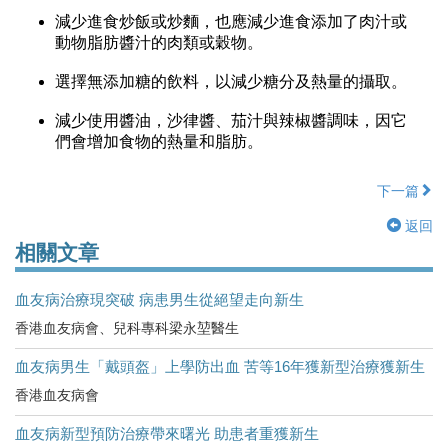
減少進食炒飯或炒麵，也應減少進食添加了肉汁或
動物脂肪醬汁的肉類或穀物。
選擇無添加糖的飲料，以減少糖分及熱量的攝取。
減少使用醬油，沙律醬、茄汁與辣椒醬調味，因它
們會增加食物的熱量和脂肪。
下一篇
返回
相關文章
血友病治療現突破 病患男生從絕望走向新生
香港血友病會、兒科專科梁永堃醫生
血友病男生「戴頭盔」上學防出血 苦等16年獲新型治療獲新生
香港血友病會
血友病新型預防治療帶來曙光 助患者重獲新生