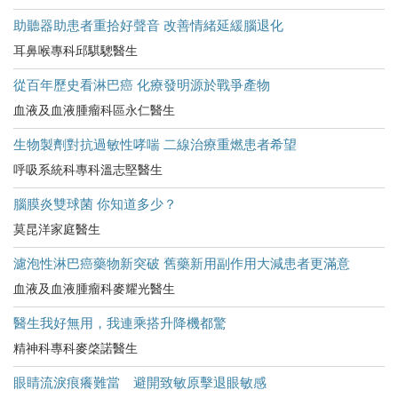
助聽器助患者重拾好聲音 改善情緒延緩腦退化
耳鼻喉專科邱騏驄醫生
從百年歷史看淋巴癌 化療發明源於戰爭產物
血液及血液腫瘤科區永仁醫生
生物製劑對抗過敏性哮喘 二線治療重燃患者希望
呼吸系統科專科溫志堅醫生
腦膜炎雙球菌 你知道多少？
莫昆洋家庭醫生
濾泡性淋巴癌藥物新突破 舊藥新用副作用大減患者更滿意
血液及血液腫瘤科麥耀光醫生
醫生我好無用，我連乘搭升降機都驚
精神科專科麥棨諾醫生
眼睛流淚痕癢難當 避開致敏原擊退眼敏感