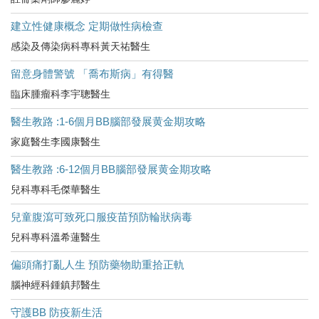
建立性健康概念 定期做性病檢查
感染及傳染病科專科黃天祐醫生
留意身體警號 「喬布斯病」有得醫
臨床腫瘤科李宇聰醫生
醫生教路 :1-6個月BB腦部發展黄金期攻略
家庭醫生李國康醫生
醫生教路 :6-12個月BB腦部發展黄金期攻略
兒科專科毛傑華醫生
兒童腹瀉可致死口服疫苗預防輪狀病毒
兒科專科溫希蓮醫生
偏頭痛打亂人生 預防藥物助重拾正軌
腦神經科鍾鎮邦醫生
守護BB 防疫新生活