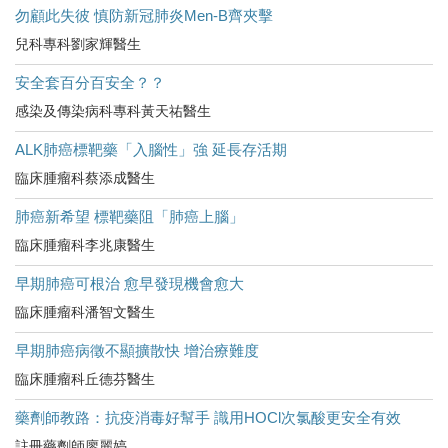
勿顧此失彼 慎防新冠肺炎Men-B齊夾擊
兒科專科劉家輝醫生
安全套百分百安全？？
感染及傳染病科專科黃天祐醫生
ALK肺癌標靶藥「入腦性」強 延長存活期
臨床腫瘤科蔡添成醫生
肺癌新希望 標靶藥阻「肺癌上腦」
臨床腫瘤科李兆康醫生
早期肺癌可根治 愈早發現機會愈大
臨床腫瘤科潘智文醫生
早期肺癌病徵不顯擴散快 增治療難度
臨床腫瘤科丘德芬醫生
藥劑師教路：抗疫消毒好幫手 識用HOCl次氯酸更安全有效
註冊藥劑師廖麗婷