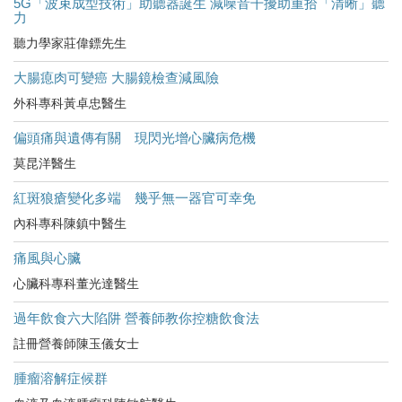
5G「波束成型技術」助聽器誕生 減噪音干擾助重拾「清晰」聽
力
聽力學家莊偉鏢先生
大腸瘜肉可變癌 大腸鏡檢查減風險
外科專科黃卓忠醫生
偏頭痛與遺傳有關 現閃光增心臟病危機
莫昆洋醫生
紅斑狼瘡變化多端 幾乎無一器官可幸免
內科專科陳鎮中醫生
痛風與心臟
心臟科專科董光達醫生
過年飲食六大陷阱 營養師教你控糖飲食法
註冊營養師陳玉儀女士
腫瘤溶解症候群