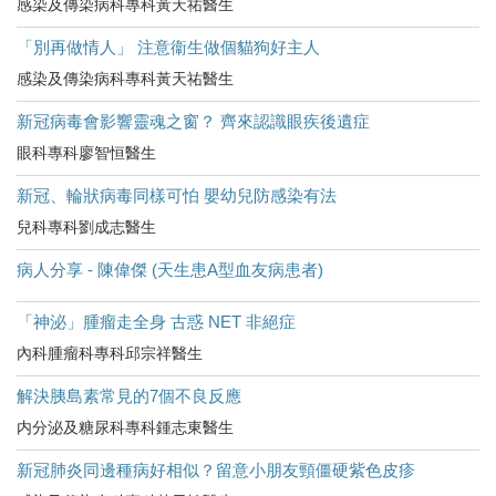
感染及傳染病科專科黃天祐醫生
「別再做情人」 注意衞生做個貓狗好主人
感染及傳染病科專科黃天祐醫生
新冠病毒會影響靈魂之窗？ 齊來認識眼疾後遺症
眼科專科廖智恒醫生
新冠、輪狀病毒同樣可怕 嬰幼兒防感染有法
兒科專科劉成志醫生
病人分享 - 陳偉傑 (天生患A型血友病患者)
「神泌」腫瘤走全身 古惑 NET 非絕症
內科腫瘤科專科邱宗祥醫生
解決胰島素常見的7個不良反應
内分泌及糖尿科專科鍾志東醫生
新冠肺炎同邊種病好相似？留意小朋友頸僵硬紫色皮疹