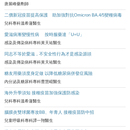
唐展峰藥劑師
二價新冠疫苗提高保護 助加強對抗Omicron BA.4/5變種病毒
兒科專科溫希蓮醫生
愛滋病漸變慢性病 按時服藥達「U=U」
感染及傳染病科專科黃天祐醫生
同志不等於愛滋，不安全性行為才是感染源頭
感染及傳染病科專科黃天祐醫生
糖友用藥須度身定做 以降低糖尿病併發症風險
內分泌及糖尿科專科曹慧崐醫生
海外升學須知 接種疫苗加強保護防感染
兒科專科溫希蓮醫生
腦膜炎雙球菌專攻BB、年青人 接種疫苗防中招
兒童呼吸科專科譚一翔醫生