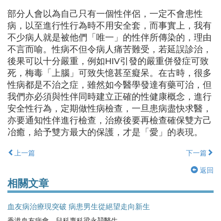
部分人會以為自己只有一個性伴侶，一定不會患性
病，以至進行性行為時不用安全套，而事實上，我有
不少病人就是被他們「唯一」的性伴所傳染的，理由
不言而喻。性病不但令病人痛苦難受，若延誤診治，
後果可以十分嚴重，例如HIV引發的嚴重併發症可致
死，梅毒「上腦」可致失憶甚至癡呆。在古時，很多
性病都是不治之症，雖然如今醫學發達有藥可治，但
我們亦必須與性伴同時建立正確的性健康概念，進行
安全性行為，定期做性病檢查，一旦患病盡快求醫，
亦要通知性伴進行檢查，治療後要再檢查確保雙方己
冶癒，給予雙方最大的保護，才是「愛」的表現。
上一篇
下一篇
返回
相關文章
血友病治療現突破 病患男生從絕望走向新生
香港血友病會、兒科專科梁永堃醫生