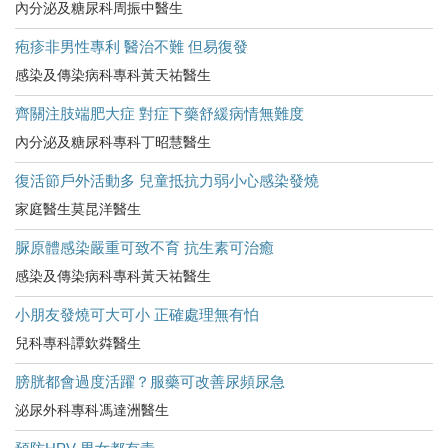
內分泌及糖尿科周振中醫生
疱疹非男性專利 醫治不難 但易復發
感染及傳染病科專科黃天祐醫生
齊關注肢端肥大症 對症下藥舒緩病情無難度
內分泌及糖尿科專科丁昭慧醫生
復活節戶外活動多 兒童抵抗力弱小心感染發燒
家庭醫生莫昆洋醫生
脲原體感染嚴重可致不育 抗生素可治癒
感染及傳染病科專科黃天祐醫生
小朋友發燒可大可小 正確處理無有怕
兒科專科譚欽粦醫生
膀胱都會過度活躍？服藥可改善尿頻尿急
泌尿外科專科馮達洲醫生