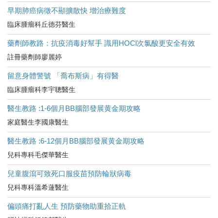
早期肺癌病徵不顯擴散快 增治療難度
臨床腫瘤科丘德芬醫生
藥劑師教路：抗疫消毒好幫手 識用HOCl次氯酸更安全有效
註冊藥劑師廖麗婷
留意身體警號 「喬布斯病」有得醫
臨床腫瘤科李宇聰醫生
醫生教路 :1-6個月BB腦部發展黄金期攻略
家庭醫生李國康醫生
醫生教路 :6-12個月BB腦部發展黄金期攻略
兒科專科毛傑華醫生
兒童腹瀉可致死口服疫苗預防輪狀病毒
兒科專科溫希蓮醫生
偏頭痛打亂人生 預防藥物助重拾正軌