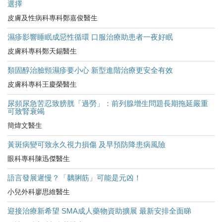
選擇
皮膚及性病科專科鄭嘉俊醫生
濕疹影響睡眠成惡性循環 口服治療助患者一夜好眠
皮膚科專科鄭天錫醫生
類固醇治臉頸濕疹要小心 新型進階治療更安全有效
皮膚科專科王慶榮醫生
尿頻尿急苦忍致膀胱「過勞」：前列腺增生問題長期拖延嚴重
可致腎衰竭
簡煒文醫生
黃斑病變可致永久視力損傷 及早預防降患病風險
眼科專科陳迅傑醫生
語言發展遲慢？「黐脷筋」可能是元凶！
小兒外科廖思維醫生
迎接治療新希望 SMA成人藥物資助擴展 最新安排全面睇