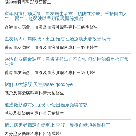
腦神經科專科彭彥茹醫生
童年因病行動受限 血友病患者靠「預防性治療」重拾自由人
生 醫生：超聲波助早期發現關節損傷
香港血友病會、血液及血液腫瘤科專科王紹明醫生
血友病人可無徵狀下出血 預防性治療助患者改善病情
香港血友病會、血液及血液腫瘤科專科王紹明醫生
香港血友病會調查：患者關節出血不自知 預防性治療重拾正常
生活
香港血友病會、血液及血液腫瘤科專科王紹明醫生
拆解10大謬誤 與性病say goodbye
感染及傳染病科專科黃天祐醫生
罹癌徵狀似前列腺炎 小便困難尿頻響警號
感染及傳染病科專科黃天祐醫生
糖尿病患者穩定血糖至上 空腹、餐後血糖須控制得宜
內分泌及糖尿科專科呂德威醫生