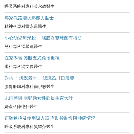
呼吸系統科專科黃永政醫生
專家教路增抗壓能力貼士
精神科專科雷永昌醫生
小心幼兒無形殺手 腦膜炎雙球菌有得防
兒科專科溫希蓮醫生
在家學習 護眼五式免招近視
眼科專科湯文傑醫生
對抗「 沉默殺手」 認識乙肝口服藥
腸胃肝臟科專科簡伊敏醫生
未雨籌謀 雪卵助女性延長生育大計
婦產科陳憶仕醫生
正確選擇及使用吸入器 有助控制慢阻肺病情況
呼吸系統科專科吳耀萍醫生