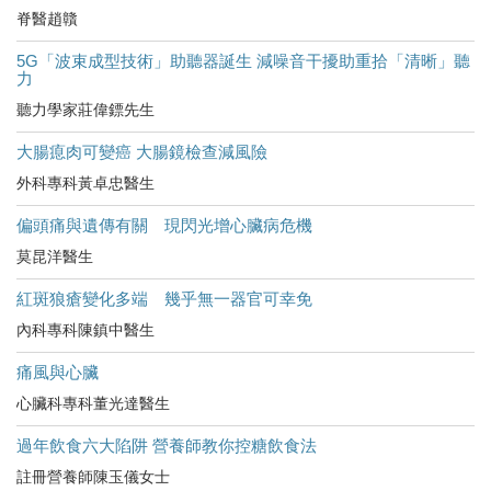
脊醫趙贛
5G「波束成型技術」助聽器誕生 減噪音干擾助重拾「清晰」聽
力
聽力學家莊偉鏢先生
大腸瘜肉可變癌 大腸鏡檢查減風險
外科專科黃卓忠醫生
偏頭痛與遺傳有關 現閃光增心臟病危機
莫昆洋醫生
紅斑狼瘡變化多端 幾乎無一器官可幸免
內科專科陳鎮中醫生
痛風與心臟
心臟科專科董光達醫生
過年飲食六大陷阱 營養師教你控糖飲食法
註冊營養師陳玉儀女士