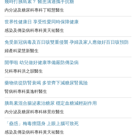
幾時打胰島素？ 醫患溝通攜手抗糖
内分泌及糖尿科專科丁昭慧醫生
世界性健康日 享受性愛同時保障健康
感染及傳染病科專科黃天祐醫生
免受新冠病毒及百日咳雙重侵襲 孕婦及家人應做好百日咳預防
婦產科梁慧新醫生
開學啦 幼兒做好健康準備嚴防傳染病
兒科專科洪之韻醫生
藥物依從防腎衰竭 多管齊下減糖尿腎風險
腎病科專科葉逸軒醫生
胰島素混合腸泌素治糖尿 穩定血糖減輕副作用
內分泌及糖尿科專科林景欣醫生
「蠱惑」梅毒擅隱身 上眼上腦可致死
感染及傳染病科專科黃天祐醫生