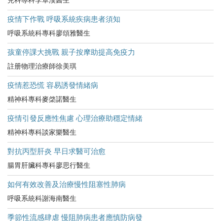
兒科專科李卓漢醫生
疫情下作戰 呼吸系統疾病患者須知
呼吸系統科專科廖頌雅醫生
孩童停課大挑戰 親子按摩助提高免疫力
註册物理治療師徐美琪
疫情惹恐慌 容易誘發情緒病
精神科專科麥棨諾醫生
疫情引發反應性焦慮 心理治療助穩定情緒
精神科專科談家樂醫生
對抗丙型肝炎 早日求醫可治愈
腸胃肝臟科專科廖思行醫生
如何有效改善及治療慢性阻塞性肺病
呼吸系統科謝海南醫生
季節性流感肆虐 慢阻肺病患者應慎防病發