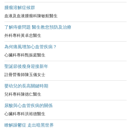
腫瘤溶解症候群
血液及血液腫瘤科陳敏航醫生
了解痔瘡問題 醫生教您預防及治療
外科專科黃卓忠醫生
為何痛風增加心血管疾病？
心臟科專科甄振庭醫生
聖誕節後瘦身迎接新年
註冊營養師陳玉儀女士
嬰幼兒的長高關鍵時期
兒科專科陳德仁醫生
尿酸與心血管疾病的關係
心臟科專科洪裕德醫生
瞭解躁鬱症 走出暗黑世界