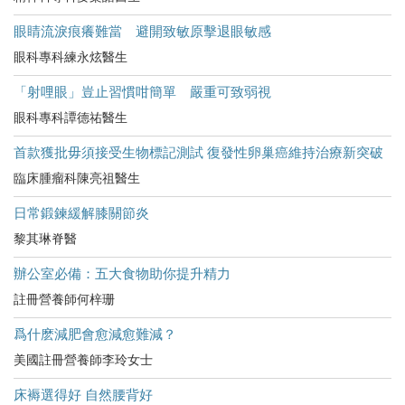
眼睛流淚痕癢難當 避開致敏原擊退眼敏感
眼科專科練永炫醫生
「射哩眼」豈止習慣咁簡單 嚴重可致弱視
眼科專科譚德祐醫生
首款獲批毋須接受生物標記測試 復發性卵巢癌維持治療新突破
臨床腫瘤科陳亮祖醫生
日常鍛鍊緩解膝關節炎
黎其琳脊醫
辦公室必備：五大食物助你提升精力
註冊營養師何梓珊
爲什麽減肥會愈減愈難減？
美國註冊營養師李玲女士
床褥選得好 自然腰背好