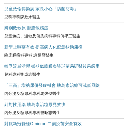
兒童致命傳染病 家長小心「防菌防毒」
兒科專科陳欣永醫生
辨別致敏原 擺脫敏感症
兒童免疫、過敏及傳染病科專科何學工醫生
新型止嘔藥有效 提高病人化療意欲助康復
臨床腫瘤科專科 謝耀昌醫生
轉季流感活躍 徵狀似腦膜炎雙球菌易延醫後果嚴重
兒科專科劉成志醫生
「三高」增糖尿併發症機會 胰島素治療可減低風險
內分泌及糖尿科專科馬焌傑醫生
針對性用藥 胰島素治糖尿見效快
內分泌及糖尿科專科曾昭志醫生
對抗新冠變種Omicron 二價疫苗安全有效