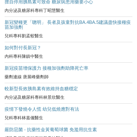
擅自停用胰島素可致命 糖尿病患用藥要小心
內分泌及糖尿科專科丁昭慧醫生
新冠變種更「聰明」 長者及孩童對抗BA.4BA.5建議盡快接種疫
苗加強劑
兒科專科劉孟蛟醫生
如何對付長新冠？
內科專科陳鎮中醫生
新冠疫苗增保護力 接種加強劑助降死亡率
藥劑連線 唐展峰藥劑師
較新型長效胰島素有效維持血糖穩定
内分泌及糖尿科專科林景欣醫生
疫情下發燒令人慌 幼兒低燒應對有法
兒科專科林嘉儀醫生
嚴防惡菌 - 抗藥性金黃葡萄球菌 免濫用抗生素