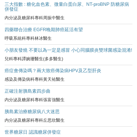
三大指數 : 糖化血色素、微量白蛋白尿、NT-proBNP 防糖尿病
併發症
內分泌及糖尿科專科周振中醫生
四藥聯合治療 EGFR晚期肺癌延活有望
呼吸系統科專科林冰醫生
小朋友發燒 不要以為一定是感冒 小心同腦膜炎雙球菌感染混淆!
兒科專科譚婉珊醫生(多多醫生)
癌症會傳染嗎？兩大致癌傳染病HPV及乙型肝炎
感染及傳染病科專科黃天祐醫生
正確注射胰島素四步曲
内分泌及糖尿科專科張富強醫生
胰島素治療糖尿病八大迷思
内分泌及糖尿科專科丘思欣醫生
世界糖尿日 認識糖尿併發症