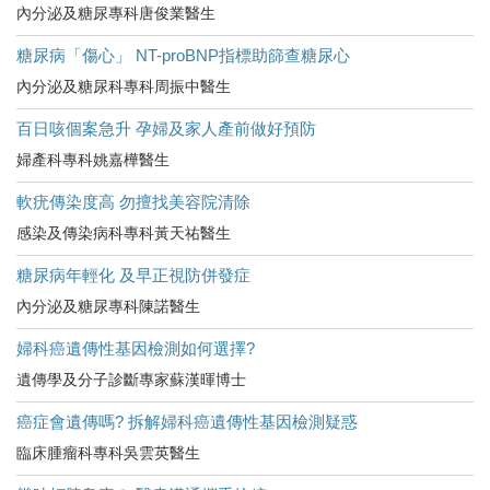
內分泌及糖尿專科唐俊業醫生
糖尿病「傷心」 NT-proBNP指標助篩查糖尿心
內分泌及糖尿科專科周振中醫生
百日咳個案急升 孕婦及家人產前做好預防
婦產科專科姚嘉樺醫生
軟疣傳染度高 勿擅找美容院清除
感染及傳染病科專科黃天祐醫生
糖尿病年輕化 及早正視防併發症
內分泌及糖尿專科陳諾醫生
婦科癌遺傳性基因檢測如何選擇?
遺傳學及分子診斷專家蘇漢暉博士
癌症會遺傳嗎? 拆解婦科癌遺傳性基因檢測疑惑
臨床腫瘤科專科吳雲英醫生