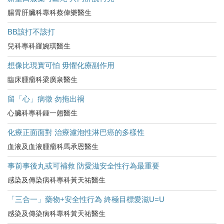
腸胃肝臟科專科蔡偉樂醫生
BB該打不該打
兒科專科羅婉琪醫生
想像比現實可怕 毋懼化療副作用
臨床腫瘤科梁廣泉醫生
留「心」病徵 勿拖出禍
心臟科專科鍾一翹醫生
化療正面面對 治療濾泡性淋巴癌的多樣性
血液及血液腫瘤科馬承恩醫生
事前事後丸或可補救 防愛滋安全性行為最重要
感染及傳染病科專科黃天祐醫生
「三合一」藥物+安全性行為 終極目標愛滋U=U
感染及傳染病科專科黃天祐醫生