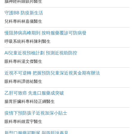
腦神經科鍾鎮邦醫生
守護BB 防疫新生活
兒科專科林嘉儀醫生
慢阻肺病高峰期到 按時服藥覆診可防病發
呼吸系統科專科陳利醫生
AI兒童近視預檢計劃 預測近視助防控
眼科專科湯文傑醫生
近視不可逆轉 把握預防兒童深近視黃金期有辦法
眼科專科譚德祐醫生
乙肝可致癌 先進口服藥成突破
腸胃肝臟科專科陸正綱醫生
疫情下預防孩子近視加深小貼士
眼科專科鍾震宇醫生
新型口服藥可斷尾 與丙肝說再見