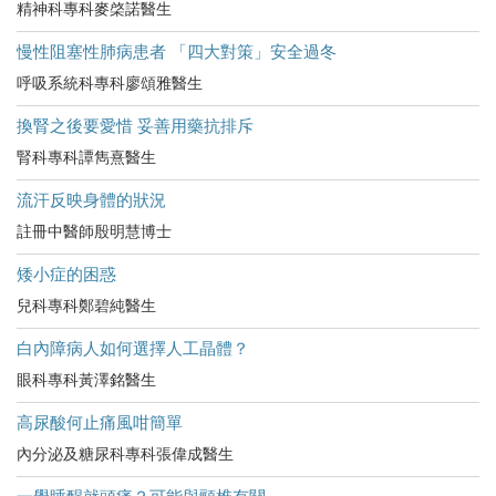
精神科專科麥棨諾醫生
慢性阻塞性肺病患者 「四大對策」安全過冬
呼吸系統科專科廖頌雅醫生
換腎之後要愛惜 妥善用藥抗排斥
腎科專科譚雋熹醫生
流汗反映身體的狀況
註冊中醫師殷明慧博士
矮小症的困惑
兒科專科鄭碧純醫生
白內障病人如何選擇人工晶體？
眼科專科黃澤銘醫生
高尿酸何止痛風咁簡單
內分泌及糖尿科專科張偉成醫生