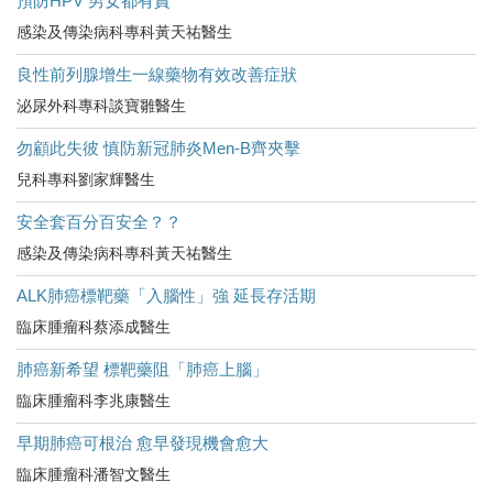
預防HPV 男女都有責
感染及傳染病科專科黃天祐醫生
良性前列腺增生一線藥物有效改善症狀
泌尿外科專科談寶雛醫生
勿顧此失彼 慎防新冠肺炎Men-B齊夾擊
兒科專科劉家輝醫生
安全套百分百安全？？
感染及傳染病科專科黃天祐醫生
ALK肺癌標靶藥「入腦性」強 延長存活期
臨床腫瘤科蔡添成醫生
肺癌新希望 標靶藥阻「肺癌上腦」
臨床腫瘤科李兆康醫生
早期肺癌可根治 愈早發現機會愈大
臨床腫瘤科潘智文醫生