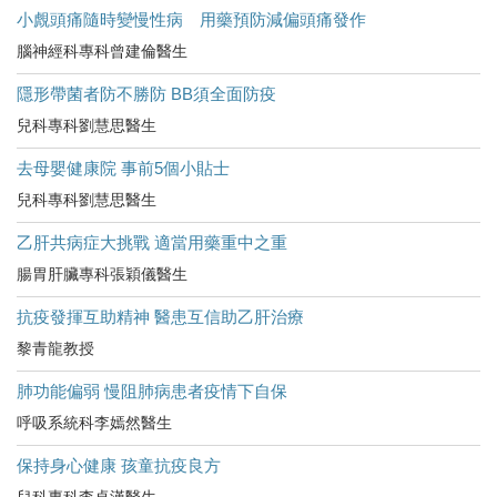
小覤頭痛隨時變慢性病 用藥預防減偏頭痛發作
腦神經科專科曾建倫醫生
隱形帶菌者防不勝防 BB須全面防疫
兒科專科劉慧思醫生
去母嬰健康院 事前5個小貼士
兒科專科劉慧思醫生
乙肝共病症大挑戰 適當用藥重中之重
腸胃肝臟專科張穎儀醫生
抗疫發揮互助精神 醫患互信助乙肝治療
黎青龍教授
肺功能偏弱 慢阻肺病患者疫情下自保
呼吸系統科李嫣然醫生
保持身心健康 孩童抗疫良方