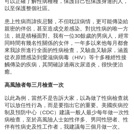
可以正確了解性病種種，保護自己也保護身邊的人，
以至保護整個社區。
患上性病而諱疾忌醫，不但耽誤病情，更可能傳染給
親密的伴侶，甚至造成交差感染。對抗性病的唯一方
法，就是積極面對。我有一位30餘歲的男病人，經常
同時間有幾名性關係的女伴，一年多以來他每月都會
來我診所進行全面的性病檢查，又驗血又驗尿，涵蓋
從衣原體感染到愛滋病病毒（HIV）等十多種經性接
觸傳染的疾病，其間確診過兩次尿道炎，很快便治
癒。
高風險者每三月檢查一次
以此為例，當然不是告訴大家，以為做了性病檢查就
可以放任性行為，而是要指出它的重要。美國疾病控
制及預防中心（CDC）建議一般人最少每年做一次性
病檢查，至於高風險人士如性伴多、男同性戀者、性
伴有性病史及性工作者，我建議每三個月做一次。