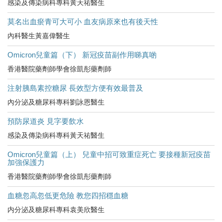
感染及傳染病科專科黃天祐醫生
莫名出血瘀青可大可小 血友病原來也有後天性
內科醫生黃嘉偉醫生
Omicron兒童篇（下） 新冠疫苗副作用睇真啲
香港醫院藥劑師學會徐凱彤藥劑師
注射胰島素控糖尿 長效型方便有效最普及
內分泌及糖尿科專科劉詠恩醫生
預防尿道炎 見字要飲水
感染及傳染病科專科黃天祐醫生
Omicron兒童篇（上） 兒童中招可致重症死亡 要接種新冠疫苗
加強保護力
香港醫院藥劑師學會徐凱彤藥劑師
血糖忽高忽低更危險 教您四招穩血糖
内分泌及糖尿科專科袁美欣醫生