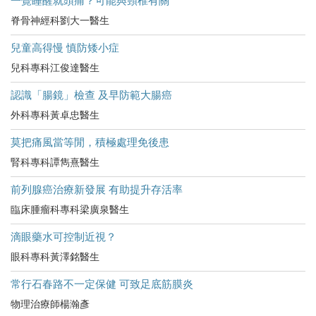
一覺睡醒就頭痛？可能與頸椎有關
脊骨神經科劉大一醫生
兒童高得慢 慎防矮小症
兒科專科江俊達醫生
認識「腸鏡」檢查 及早防範大腸癌
外科專科黃卓忠醫生
莫把痛風當等閒，積極處理免後患
腎科專科譚雋熹醫生
前列腺癌治療新發展 有助提升存活率
臨床腫瘤科專科梁廣泉醫生
滴眼藥水可控制近視？
眼科專科黃澤銘醫生
常行石春路不一定保健 可致足底筋膜炎
物理治療師楊瀚彥