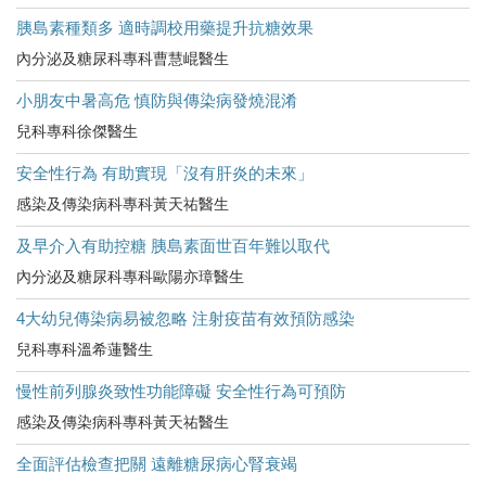
胰島素種類多 適時調校用藥提升抗糖效果
內分泌及糖尿科專科曹慧崐醫生
小朋友中暑高危​ 慎防與傳染病發燒混淆
兒科專科徐傑醫生
安全性行為 有助實現「沒有肝炎的未來」
感染及傳染病科專科黃天祐醫生
及早介入有助控糖 胰島素面世百年難以取代
內分泌及糖尿科專科歐陽亦璋醫生
4大幼兒傳染病易被忽略 注射疫苗有效預防感染
兒科專科溫希蓮醫生
慢性前列腺炎致性功能障礙 安全性行為可預防
感染及傳染病科專科黃天祐醫生
全面評估檢查把關 遠離糖尿病心腎衰竭