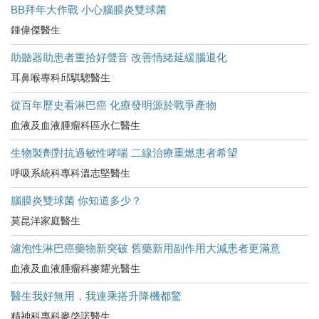
BB拜年大作戰 小心腦膜炎雙球菌
鍾偉傑醫生
助聽器助患者重拾好聲音 改善情緒延緩腦退化
耳鼻喉專科邱騏驄醫生
從百年歷史看淋巴癌 化療發明源於戰爭產物
血液及血液腫瘤科區永仁醫生
生物製劑對抗過敏性哮喘 二線治療重燃患者希望
呼吸系統科專科溫志堅醫生
腦膜炎雙球菌 你知道多少？
莫昆洋家庭醫生
濾泡性淋巴癌藥物新突破 舊藥新用副作用大減患者更滿意
血液及血液腫瘤科麥耀光醫生
醫生我好無用，我連乘搭升降機都驚
精神科專科麥棨諾醫生