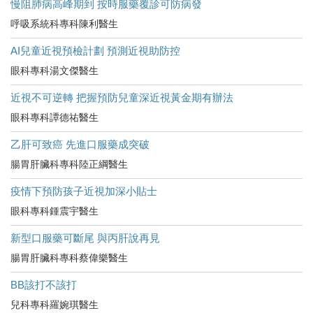
慢阻肺病高峰期到 按時服藥覆診可防病發
呼吸系統科專科陳利醫生
AI兒童近視預檢計劃 預測近視助防控
眼科專科湯文傑醫生
近視不可逆轉 把握預防兒童深近視黃金期有辦法
眼科專科譚德祐醫生
乙肝可致癌 先進口服藥成突破
腸胃肝臟科專科陸正綱醫生
疫情下預防孩子近視加深小貼士
眼科專科鍾震宇醫生
新型口服藥可斷尾 與丙肝說再見
腸胃肝臟科專科蔡偉樂醫生
BB該打不該打
兒科專科羅婉琪醫生