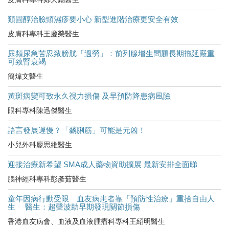
類固醇治臉頸濕疹要小心 新型進階治療更安全有效
皮膚科專科王慶榮醫生
尿頻尿急苦忍致膀胱「過勞」：前列腺增生問題長期拖延嚴重
可致腎衰竭
簡煒文醫生
黃斑病變可致永久視力損傷 及早預防降患病風險
眼科專科陳迅傑醫生
語言發展遲慢？「黐脷筋」可能是元凶！
小兒外科廖思維醫生
迎接治療新希望 SMA成人藥物資助擴展 最新安排全面睇
腦神經科專科彭彥茹醫生
童年因病行動受限 血友病患者靠「預防性治療」重拾自由人
生 醫生：超聲波助早期發現關節損傷
香港血友病會、血液及血液腫瘤科專科王紹明醫生