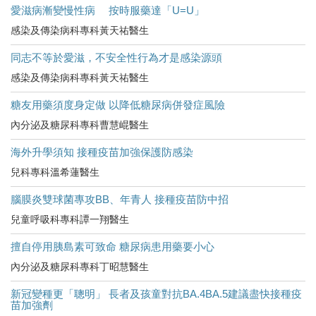
愛滋病漸變慢性病 按時服藥達「U=U」
感染及傳染病科專科黃天祐醫生
同志不等於愛滋，不安全性行為才是感染源頭
感染及傳染病科專科黃天祐醫生
糖友用藥須度身定做 以降低糖尿病併發症風險
內分泌及糖尿科專科曹慧崐醫生
海外升學須知 接種疫苗加強保護防感染
兒科專科溫希蓮醫生
腦膜炎雙球菌專攻BB、年青人 接種疫苗防中招
兒童呼吸科專科譚一翔醫生
擅自停用胰島素可致命 糖尿病患用藥要小心
內分泌及糖尿科專科丁昭慧醫生
新冠變種更「聰明」 長者及孩童對抗BA.4BA.5建議盡快接種疫
苗加強劑