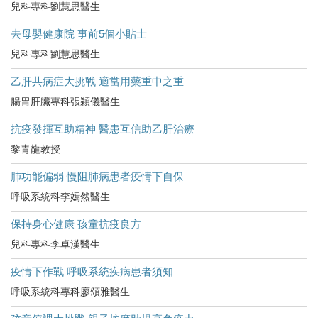
兒科專科劉慧思醫生
去母嬰健康院 事前5個小貼士
兒科專科劉慧思醫生
乙肝共病症大挑戰 適當用藥重中之重
腸胃肝臟專科張穎儀醫生
抗疫發揮互助精神 醫患互信助乙肝治療
黎青龍教授
肺功能偏弱 慢阻肺病患者疫情下自保
呼吸系統科李嫣然醫生
保持身心健康 孩童抗疫良方
兒科專科李卓漢醫生
疫情下作戰 呼吸系統疾病患者須知
呼吸系統科專科廖頌雅醫生