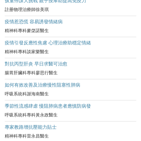
孩童停課大挑戰 親子按摩助提高免疫力
註册物理治療師徐美琪
疫情惹恐慌 容易誘發情緒病
精神科專科麥棨諾醫生
疫情引發反應性焦慮 心理治療助穩定情緒
精神科專科談家樂醫生
對抗丙型肝炎 早日求醫可治愈
腸胃肝臟科專科廖思行醫生
如何有效改善及治療慢性阻塞性肺病
呼吸系統科謝海南醫生
季節性流感肆虐 慢阻肺病患者應慎防病發
呼吸系統科專科黃永政醫生
專家教路增抗壓能力貼士
精神科專科雷永昌醫生