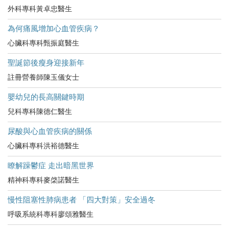
外科專科黃卓忠醫生
為何痛風增加心血管疾病？
心臟科專科甄振庭醫生
聖誕節後瘦身迎接新年
註冊營養師陳玉儀女士
嬰幼兒的長高關鍵時期
兒科專科陳德仁醫生
尿酸與心血管疾病的關係
心臟科專科洪裕德醫生
瞭解躁鬱症 走出暗黑世界
精神科專科麥棨諾醫生
慢性阻塞性肺病患者 「四大對策」安全過冬
呼吸系統科專科廖頌雅醫生