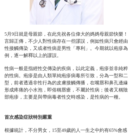
5月9日就是母親節，在此先祝各位偉大的媽媽母親節快樂！
言歸正傳，不少人對性病存在一些謬誤，例如性病只會經由
性接觸傳染，又或者性病是男性「專利」。今期就以疱疹為
例，逐一解釋以上的謬誤。
性病一般是指經性交傳染的疾病，以此定義，疱疹並非純粹
的性病。疱疹是由人類單純疱
疹病毒
所引致，分為一型和二
型，前者透過非性行為的皮膚接觸傳播，在嘴唇和鼻孔邊緣
形成疼痛的小水泡，即俗稱唇瘡，不屬於性病；後者又稱陰
部疱疹，主要是與帶病毒者性交時感染，是性病的一種。
首次感染症狀特別嚴重
根據統計，不分男女，15至49歲的人一生之中約有65%會感