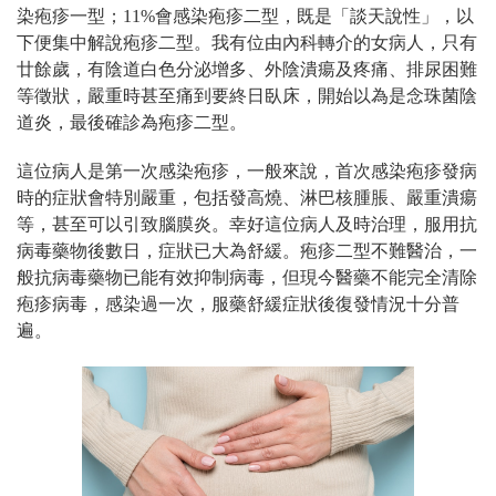
染疱疹一型；11%會感染疱疹二型，既是「談天說性」，以
下便集中解說疱疹二型。我有位由內科轉介的女病人，只有
廿餘歲，有陰道白色分泌增多
、外陰潰瘍及疼痛、排尿困難
等徵狀，
嚴重時
甚至
痛到
要終日臥床，開始以為是
念珠菌陰
道炎，最後確診為疱疹二型。
這位病人是第一次感染疱疹，一般來說，首次感染疱疹發病
時的症狀會特別嚴重，包括發高燒、淋巴核腫脹、嚴重潰瘍
等，甚至可以引致腦膜炎。幸好這位病人及時治理，服用抗
病毒藥物後數日，症狀已大為舒緩。
疱疹二型
不難醫治，一
般抗病毒藥物已能有效抑制病毒，但現今醫藥不能完全清除
疱疹病毒，感染過一次，服藥舒緩症狀
後
復發情況十分普
遍。