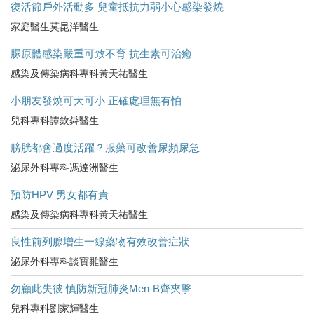
復活節戶外活動多 兒童抵抗力弱小心感染發燒
家庭醫生莫昆洋醫生
脲原體感染嚴重可致不育 抗生素可治癒
感染及傳染病科專科黃天祐醫生
小朋友發燒可大可小 正確處理無有怕
兒科專科譚欽粦醫生
膀胱都會過度活躍？服藥可改善尿頻尿急
泌尿外科專科馮達洲醫生
預防HPV 男女都有責
感染及傳染病科專科黃天祐醫生
良性前列腺增生一線藥物有效改善症狀
泌尿外科專科談寶雛醫生
勿顧此失彼 慎防新冠肺炎Men-B齊夾擊
兒科專科劉家輝醫生