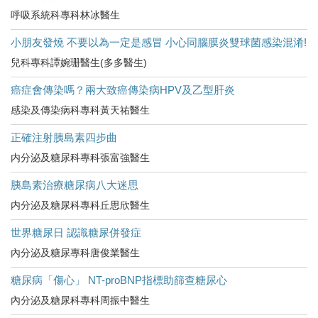
呼吸系統科專科林冰醫生
小朋友發燒 不要以為一定是感冒 小心同腦膜炎雙球菌感染混淆!
兒科專科譚婉珊醫生(多多醫生)
癌症會傳染嗎？兩大致癌傳染病HPV及乙型肝炎
感染及傳染病科專科黃天祐醫生
正確注射胰島素四步曲
内分泌及糖尿科專科張富強醫生
胰島素治療糖尿病八大迷思
内分泌及糖尿科專科丘思欣醫生
世界糖尿日 認識糖尿併發症
內分泌及糖尿專科唐俊業醫生
糖尿病「傷心」 NT-proBNP指標助篩查糖尿心
內分泌及糖尿科專科周振中醫生