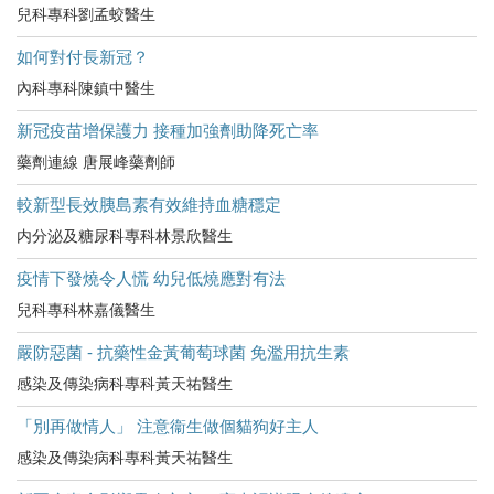
兒科專科劉孟蛟醫生
如何對付長新冠？
內科專科陳鎮中醫生
新冠疫苗增保護力 接種加強劑助降死亡率
藥劑連線 唐展峰藥劑師
較新型長效胰島素有效維持血糖穩定
内分泌及糖尿科專科林景欣醫生
疫情下發燒令人慌 幼兒低燒應對有法
兒科專科林嘉儀醫生
嚴防惡菌 - 抗藥性金黃葡萄球菌 免濫用抗生素
感染及傳染病科專科黃天祐醫生
「別再做情人」 注意衞生做個貓狗好主人
感染及傳染病科專科黃天祐醫生