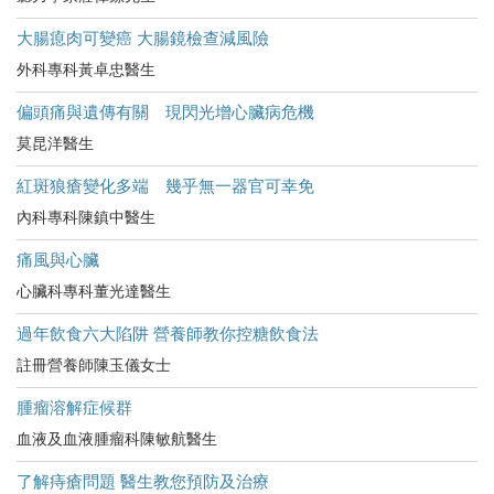
大腸瘜肉可變癌 大腸鏡檢查減風險
外科專科黃卓忠醫生
偏頭痛與遺傳有關 現閃光增心臟病危機
莫昆洋醫生
紅斑狼瘡變化多端 幾乎無一器官可幸免
內科專科陳鎮中醫生
痛風與心臟
心臟科專科董光達醫生
過年飲食六大陷阱 營養師教你控糖飲食法
註冊營養師陳玉儀女士
腫瘤溶解症候群
血液及血液腫瘤科陳敏航醫生
了解痔瘡問題 醫生教您預防及治療