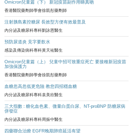
Omicron兒童篇（下） 新冠疫苗副作用睇真啲
香港醫院藥劑師學會徐凱彤藥劑師
注射胰島素控糖尿 長效型方便有效最普及
內分泌及糖尿科專科劉詠恩醫生
預防尿道炎 見字要飲水
感染及傳染病科專科黃天祐醫生
Omicron兒童篇（上） 兒童中招可致重症死亡 要接種新冠疫苗
加強保護力
香港醫院藥劑師學會徐凱彤藥劑師
血糖忽高忽低更危險 教您四招穩血糖
内分泌及糖尿科專科袁美欣醫生
三大指數 : 糖化血色素、微量白蛋白尿、NT-proBNP 防糖尿病
併發症
內分泌及糖尿科專科周振中醫生
四藥聯合治療 EGFR晚期肺癌延活有望