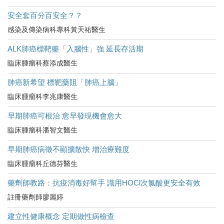
安全套百分百安全？？
感染及傳染病科專科黃天祐醫生
ALK肺癌標靶藥「入腦性」強 延長存活期
臨床腫瘤科蔡添成醫生
肺癌新希望 標靶藥阻「肺癌上腦」
臨床腫瘤科李兆康醫生
早期肺癌可根治 愈早發現機會愈大
臨床腫瘤科潘智文醫生
早期肺癌病徵不顯擴散快 增治療難度
臨床腫瘤科丘德芬醫生
藥劑師教路：抗疫消毒好幫手 識用HOCl次氯酸更安全有效
註冊藥劑師廖麗婷
建立性健康概念 定期做性病檢查