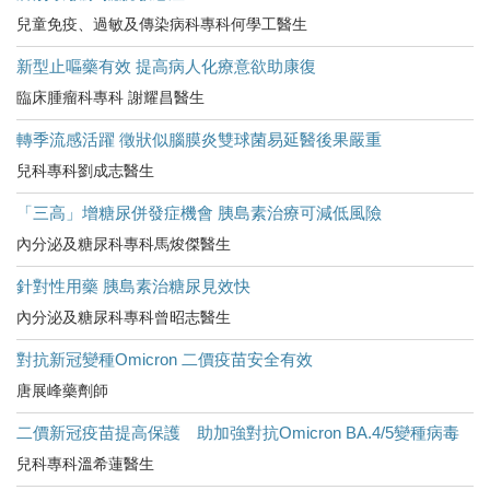
兒童免疫、過敏及傳染病科專科何學工醫生
新型止嘔藥有效 提高病人化療意欲助康復
臨床腫瘤科專科 謝耀昌醫生
轉季流感活躍 徵狀似腦膜炎雙球菌易延醫後果嚴重
兒科專科劉成志醫生
「三高」增糖尿併發症機會 胰島素治療可減低風險
內分泌及糖尿科專科馬焌傑醫生
針對性用藥 胰島素治糖尿見效快
內分泌及糖尿科專科曾昭志醫生
對抗新冠變種Omicron 二價疫苗安全有效
唐展峰藥劑師
二價新冠疫苗提高保護 助加強對抗Omicron BA.4/5變種病毒
兒科專科溫希蓮醫生