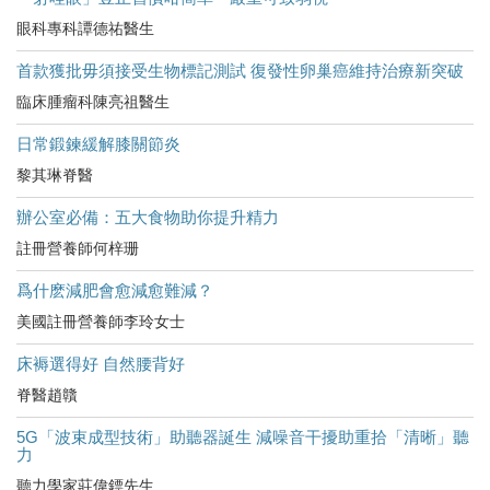
眼科專科譚德祐醫生
首款獲批毋須接受生物標記測試 復發性卵巢癌維持治療新突破
臨床腫瘤科陳亮祖醫生
日常鍛鍊緩解膝關節炎
黎其琳脊醫
辦公室必備：五大食物助你提升精力
註冊營養師何梓珊
爲什麽減肥會愈減愈難減？
美國註冊營養師李玲女士
床褥選得好 自然腰背好
脊醫趙贛
5G「波束成型技術」助聽器誕生 減噪音干擾助重拾「清晰」聽
力
聽力學家莊偉鏢先生