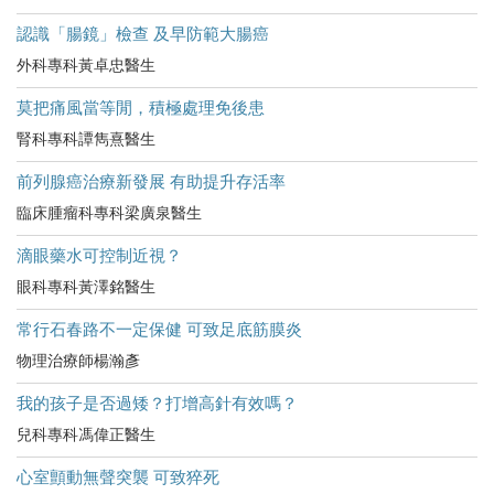
認識「腸鏡」檢查 及早防範大腸癌
外科專科黃卓忠醫生
莫把痛風當等閒，積極處理免後患
腎科專科譚雋熹醫生
前列腺癌治療新發展 有助提升存活率
臨床腫瘤科專科梁廣泉醫生
滴眼藥水可控制近視？
眼科專科黃澤銘醫生
常行石春路不一定保健 可致足底筋膜炎
物理治療師楊瀚彥
我的孩子是否過矮？打增高針有效嗎？
兒科專科馮偉正醫生
心室顫動無聲突襲 可致猝死