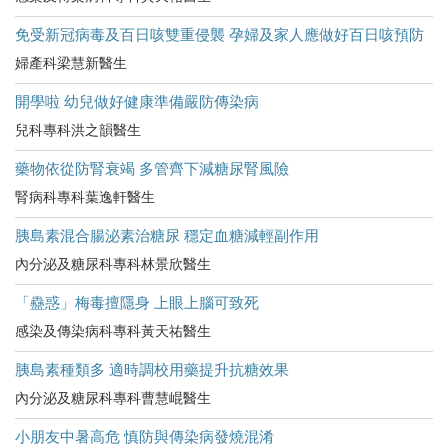
免受新冠病毒及百日咳雙重侵襲 孕婦及家人應做好百日咳預防
婦產科梁慧新醫生
開學啦 幼兒做好健康準備嚴防傳染病
兒科專科洪之韻醫生
藥物依從防腎衰竭 多管齊下減糖尿腎風險
腎病科專科葉逸軒醫生
胰島素混合腸泌素治糖尿 穩定血糖減輕副作用
內分泌及糖尿科專科林景欣醫生
「蠱惑」梅毒擅隱身 上眼上腦可致死
感染及傳染病科專科黃天祐醫生
胰島素種類多 適時調校用藥提升抗糖效果
內分泌及糖尿科專科曹慧崐醫生
小朋友中暑高危​ 慎防與傳染病發燒混淆