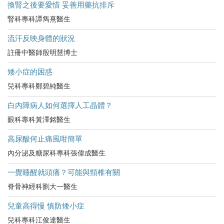
換腎之後要愛惜 妥善用藥抗排斥
腎科專科譚雋熹醫生
流汗反映身體的狀況
註冊中醫師殷明慧博士
矮小症的困惑
兒科專科鄭碧純醫生
白內障病人如何選擇人工晶體？
眼科專科黃澤銘醫生
高尿酸何止痛風咁簡單
內分泌及糖尿科專科張偉成醫生
一覺睡醒就頭痛？可能與頸椎有關
脊骨神經科劉大一醫生
兒童高得慢 慎防矮小症
兒科專科江俊達醫生