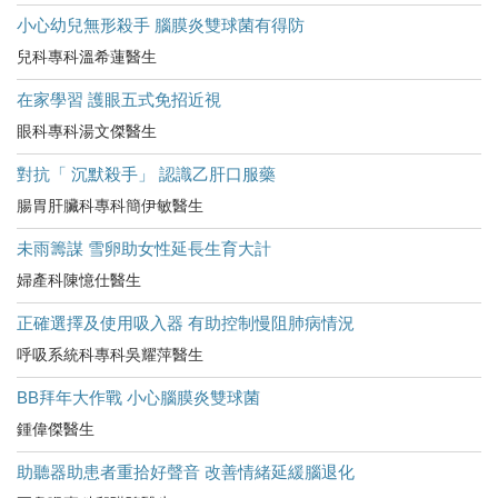
小心幼兒無形殺手 腦膜炎雙球菌有得防
兒科專科溫希蓮醫生
在家學習 護眼五式免招近視
眼科專科湯文傑醫生
對抗「 沉默殺手」 認識乙肝口服藥
腸胃肝臟科專科簡伊敏醫生
未雨籌謀 雪卵助女性延長生育大計
婦產科陳憶仕醫生
正確選擇及使用吸入器 有助控制慢阻肺病情況
呼吸系統科專科吳耀萍醫生
BB拜年大作戰 小心腦膜炎雙球菌
鍾偉傑醫生
助聽器助患者重拾好聲音 改善情緒延緩腦退化