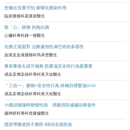
想像比現實可怕 毋懼化療副作用
臨床腫瘤科梁廣泉醫生
留「心」病徵 勿拖出禍
心臟科專科鍾一翹醫生
化療正面面對 治療濾泡性淋巴癌的多樣性
血液及血液腫瘤科馬承恩醫生
事前事後丸或可補救 防愛滋安全性行為最重要
感染及傳染病科專科黃天祐醫生
「三合一」藥物+安全性行為 終極目標愛滋U=U
感染及傳染病科專科黃天祐醫生
小覤頭痛隨時變慢性病 用藥預防減偏頭痛發作
腦神經科專科曾建倫醫生
隱形帶菌者防不勝防 BB須全面防疫