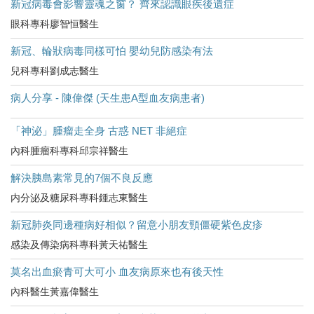
新冠病毒會影響靈魂之窗？ 齊來認識眼疾後遺症
眼科專科廖智恒醫生
新冠、輪狀病毒同樣可怕 嬰幼兒防感染有法
兒科專科劉成志醫生
病人分享 - 陳偉傑 (天生患A型血友病患者)
「神泌」腫瘤走全身 古惑 NET 非絕症
內科腫瘤科專科邱宗祥醫生
解決胰島素常見的7個不良反應
内分泌及糖尿科專科鍾志東醫生
新冠肺炎同邊種病好相似？留意小朋友頸僵硬紫色皮疹
感染及傳染病科專科黃天祐醫生
莫名出血瘀青可大可小 血友病原來也有後天性
內科醫生黃嘉偉醫生