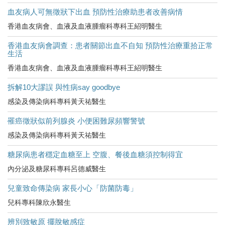
血友病人可無徵狀下出血 預防性治療助患者改善病情
香港血友病會、血液及血液腫瘤科專科王紹明醫生
香港血友病會調查：患者關節出血不自知 預防性治療重拾正常
生活
香港血友病會、血液及血液腫瘤科專科王紹明醫生
拆解10大謬誤 與性病say goodbye
感染及傳染病科專科黃天祐醫生
罹癌徵狀似前列腺炎 小便困難尿頻響警號
感染及傳染病科專科黃天祐醫生
糖尿病患者穩定血糖至上 空腹、餐後血糖須控制得宜
內分泌及糖尿科專科呂德威醫生
兒童致命傳染病 家長小心「防菌防毒」
兒科專科陳欣永醫生
辨別致敏原 擺脫敏感症