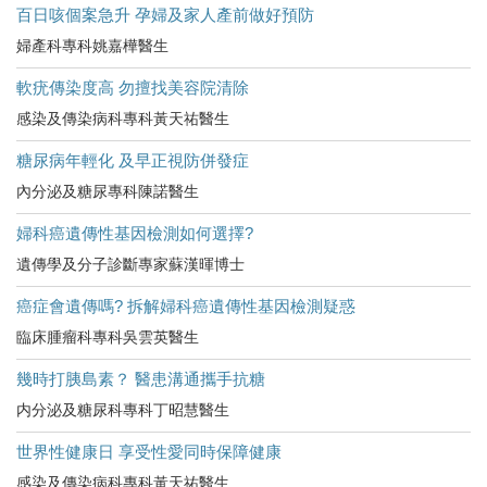
百日咳個案急升 孕婦及家人產前做好預防
婦產科專科姚嘉樺醫生
軟疣傳染度高 勿擅找美容院清除
感染及傳染病科專科黃天祐醫生
糖尿病年輕化 及早正視防併發症
內分泌及糖尿專科陳諾醫生
婦科癌遺傳性基因檢測如何選擇?
遺傳學及分子診斷專家蘇漢暉博士
癌症會遺傳嗎? 拆解婦科癌遺傳性基因檢測疑惑
臨床腫瘤科專科吳雲英醫生
幾時打胰島素？ 醫患溝通攜手抗糖
内分泌及糖尿科專科丁昭慧醫生
世界性健康日 享受性愛同時保障健康
感染及傳染病科專科黃天祐醫生