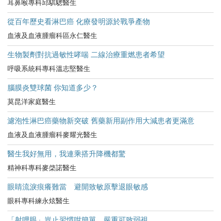
耳鼻喉專科邱騏驄醫生
從百年歷史看淋巴癌 化療發明源於戰爭產物
血液及血液腫瘤科區永仁醫生
生物製劑對抗過敏性哮喘 二線治療重燃患者希望
呼吸系統科專科溫志堅醫生
腦膜炎雙球菌 你知道多少？
莫昆洋家庭醫生
濾泡性淋巴癌藥物新突破 舊藥新用副作用大減患者更滿意
血液及血液腫瘤科麥耀光醫生
醫生我好無用，我連乘搭升降機都驚
精神科專科麥棨諾醫生
眼睛流淚痕癢難當 避開致敏原擊退眼敏感
眼科專科練永炫醫生
「射哩眼」豈止習慣咁簡單 嚴重可致弱視