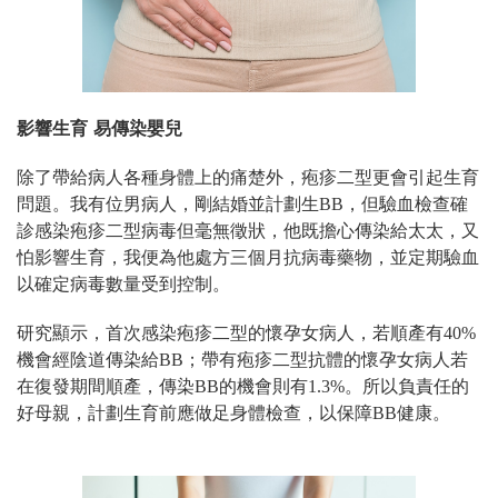
影響
生育
易傳染嬰兒
除了帶給病人各種身體上的痛楚外，疱疹二型更會引起生育
問題。我有位男病人，剛結婚並計劃生BB，但驗血檢查確
診感染
疱疹二型病毒但毫無徵狀，他既擔心傳染給太太，又
怕影響生育，我便為他處方三個月
抗病毒藥物，並定期驗血
以確定病毒數量受到控制。
研究顯示，首次感染
疱疹二型的懷孕女病人，若順產有40%
機會經陰道傳染給BB
；帶有
疱疹二型抗體的懷孕女病人若
在復發期間順產，傳染BB的機會則有1.3%。所以負責任的
好母親，計劃生育前應做足身體檢查，以保障BB健康
。