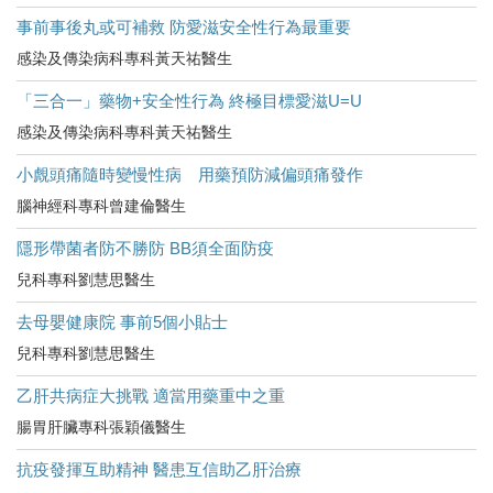
事前事後丸或可補救 防愛滋安全性行為最重要
感染及傳染病科專科黃天祐醫生
「三合一」藥物+安全性行為 終極目標愛滋U=U
感染及傳染病科專科黃天祐醫生
小覤頭痛隨時變慢性病 用藥預防減偏頭痛發作
腦神經科專科曾建倫醫生
隱形帶菌者防不勝防 BB須全面防疫
兒科專科劉慧思醫生
去母嬰健康院 事前5個小貼士
兒科專科劉慧思醫生
乙肝共病症大挑戰 適當用藥重中之重
腸胃肝臟專科張穎儀醫生
抗疫發揮互助精神 醫患互信助乙肝治療