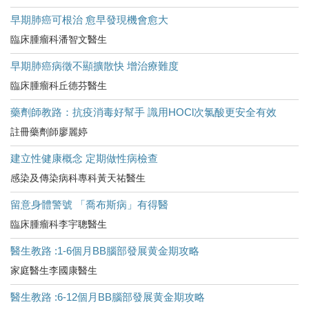
早期肺癌可根治 愈早發現機會愈大
臨床腫瘤科潘智文醫生
早期肺癌病徵不顯擴散快 增治療難度
臨床腫瘤科丘德芬醫生
藥劑師教路：抗疫消毒好幫手 識用HOCl次氯酸更安全有效
註冊藥劑師廖麗婷
建立性健康概念 定期做性病檢查
感染及傳染病科專科黃天祐醫生
留意身體警號 「喬布斯病」有得醫
臨床腫瘤科李宇聰醫生
醫生教路 :1-6個月BB腦部發展黄金期攻略
家庭醫生李國康醫生
醫生教路 :6-12個月BB腦部發展黄金期攻略