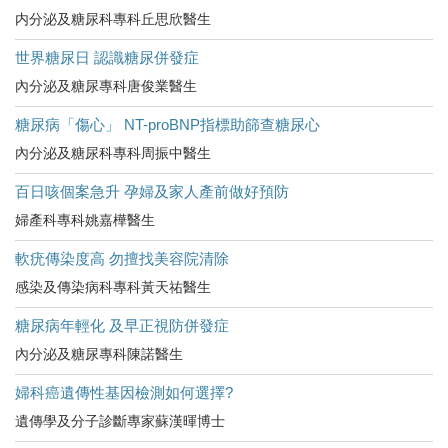
内分泌及糖尿科專科丘思欣醫生
世界糖尿日 認識糖尿併發症
內分泌及糖尿專科唐俊業醫生
糖尿病「傷心」 NT-proBNP指標助篩查糖尿心
內分泌及糖尿科專科周振中醫生
百日咳個案急升 孕婦及家人產前做好預防
婦產科專科姚嘉樺醫生
軟疣傳染度高 勿擅找美容院清除
感染及傳染病科專科黃天祐醫生
糖尿病年輕化 及早正視防併發症
內分泌及糖尿專科陳諾醫生
婦科癌遺傳性基因檢測如何選擇?
遺傳學及分子診斷專家蘇漢暉博士