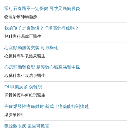
常行石春路不一定保健 可致足底筋膜炎
物理治療師楊瀚彥
我的孩子是否過矮？打增高針有效嗎？
兒科專科馮偉正醫生
心室顫動無聲突襲 可致猝死
心臟科專科袁浩泉醫生
心房顫動難察覺 易導致心臟衰竭和中風
心臟科專科袁浩泉醫生
OL職業病多 勿輕視
脊骨神經科何維琪醫生
癌症爆發性疼痛難耐 新式止痛藥能抑制痛楚
梁廣泉醫生
吸煙致眼疾 嚴重可致盲