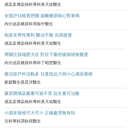
感染及傳染病科專科黃天祐醫生
全面評估檢查把關 遠離糖尿病心腎衰竭
內分泌及糖尿科周振中醫生
疱疹非男性專利 醫治不難 但易復發
感染及傳染病科專科黃天祐醫生
齊關注肢端肥大症 對症下藥舒緩病情無難度
內分泌及糖尿科專科丁昭慧醫生
復活節戶外活動多 兒童抵抗力弱小心感染發燒
家庭醫生莫昆洋醫生
脲原體感染嚴重可致不育 抗生素可治癒
感染及傳染病科專科黃天祐醫生
小朋友發燒可大可小 正確處理無有怕
兒科專科譚欽粦醫生