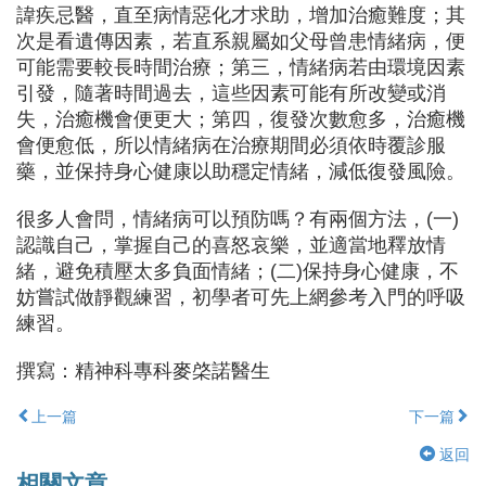
諱疾忌醫，直至病情惡化才求助，增加治癒難度；其
次是看遺傳因素，若直系親屬如父母曾患情緒病，便
可能需要較長時間治療；第三，情緒病若由環境因素
引發，隨著時間過去，這些因素可能有所改變或消
失，治癒機會便更大；第四，復發次數愈多，治癒機
會便愈低，所以情緒病在治療期間必須依時覆診服
藥，並保持身心健康以助穩定情緒，減低復發風險。
很多人會問，情緒病可以預防嗎？有兩個方法，
(
一
)
認識自己，掌握自己的喜怒哀樂，並適當地釋放情
緒，避免積壓太多負面情緒；
(
二
)
保持身心健康，不
妨嘗試做靜觀練習，初學者可先上網參考入門的呼吸
練習。
撰寫：精神科專科麥棨諾醫生
上一篇
下一篇
返回
相關文章