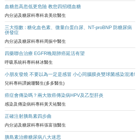
血糖忽高忽低更危險 教您四招穩血糖
内分泌及糖尿科專科袁美欣醫生
三大指數 : 糖化血色素、微量白蛋白尿、NT-proBNP 防糖尿病
併發症
內分泌及糖尿科專科周振中醫生
四藥聯合治療 EGFR晚期肺癌延活有望
呼吸系統科專科林冰醫生
小朋友發燒 不要以為一定是感冒 小心同腦膜炎雙球菌感染混淆!
兒科專科譚婉珊醫生(多多醫生)
癌症會傳染嗎？兩大致癌傳染病HPV及乙型肝炎
感染及傳染病科專科黃天祐醫生
正確注射胰島素四步曲
内分泌及糖尿科專科張富強醫生
胰島素治療糖尿病八大迷思