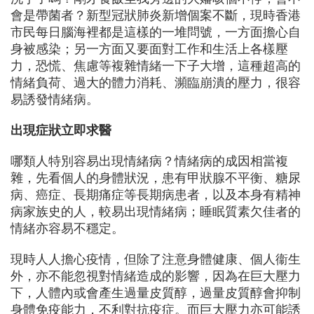
會是帶菌者？新型冠狀肺炎新增個案不斷，現時香港
市民每日腦海裡都是這樣的一堆問號，一方面擔心自
身被感染；另一方面又要面對工作和生活上各樣壓
力，恐慌、焦慮等複雜情緒一下子大增，這種超高的
情緒負荷、過大的體力消耗、瀕臨崩潰的壓力，很容
易誘發情緒病。
出現症狀立即求醫
哪類人特別容易出現情緒病？情緒病的成因相當複
雜，先看個人的身體狀況，患有甲狀腺不平衡、糖尿
病、癌症、長期痛症等長期病患者，以及本身有精神
病家族史的人，較易出現情緒病；睡眠質素欠佳者的
情緒亦容易不穩定。
現時人人擔心疫情，但除了注意身體健康、個人衞生
外，亦不能忽視對情緒造成的影響，因為在巨大壓力
下，人體內或會產生過量皮質醇，過量皮質醇會抑制
身體免疫能力，不利對抗疫症。而巨大壓力亦可能誘