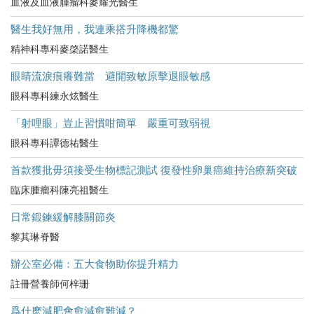
血液及血液腫瘤科麥耀光醫生
醫生我好無用，我連乘搭升降機都驚
精神科專科麥棨諾醫生
眼睛流淚痕癢難當 避開致敏原擊退眼敏感
眼科專科練永炫醫生
「射哩眼」豈止習慣咁簡單 嚴重可致弱視
眼科專科譚德祐醫生
首款獲批毋須接受生物標記測試 復發性卵巢癌維持治療新突破
臨床腫瘤科陳亮祖醫生
日常鍛鍊緩解膝關節炎
黎其琳脊醫
辦公室必備：五大食物助你提升精力
註冊營養師何梓珊
爲什麽減肥會愈減愈難減？