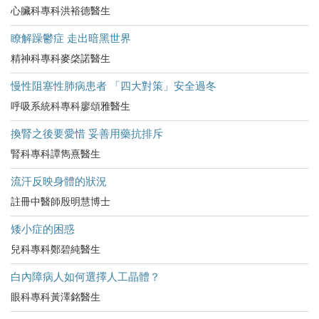
心臟科專科洪裕德醫生
瞭解躁鬱症 走出暗黑世界
精神科專科麥棨諾醫生
慢性阻塞性肺病患者 「四大對策」安全過冬
呼吸系統科專科廖頌雅醫生
換腎之後要愛惜 妥善用藥抗排斥
腎科專科譚雋熹醫生
流汗反映身體的狀況
註冊中醫師殷明慧博士
矮小症的困惑
兒科專科鄭碧純醫生
白內障病人如何選擇人工晶體？
眼科專科黃澤銘醫生