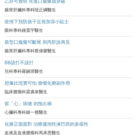
乙肝可致癌 先進口服藥成突破
腸胃肝臟科專科陸正綱醫生
疫情下預防孩子近視加深小貼士
眼科專科鍾震宇醫生
新型口服藥可斷尾 與丙肝說再見
腸胃肝臟科專科蔡偉樂醫生
BB該打不該打
兒科專科羅婉琪醫生
想像比現實可怕 毋懼化療副作用
臨床腫瘤科梁廣泉醫生
留「心」病徵 勿拖出禍
心臟科專科鍾一翹醫生
化療正面面對 治療濾泡性淋巴癌的多樣性
血液及血液腫瘤科馬承恩醫生