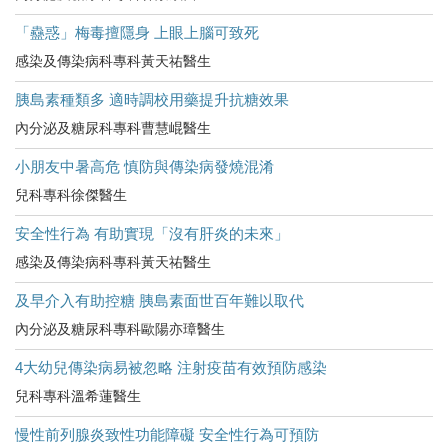
「蠱惑」梅毒擅隱身 上眼上腦可致死
感染及傳染病科專科黃天祐醫生
胰島素種類多 適時調校用藥提升抗糖效果
內分泌及糖尿科專科曹慧崐醫生
小朋友中暑高危​ 慎防與傳染病發燒混淆
兒科專科徐傑醫生
安全性行為 有助實現「沒有肝炎的未來」
感染及傳染病科專科黃天祐醫生
及早介入有助控糖 胰島素面世百年難以取代
內分泌及糖尿科專科歐陽亦璋醫生
4大幼兒傳染病易被忽略 注射疫苗有效預防感染
兒科專科溫希蓮醫生
慢性前列腺炎致性功能障礙 安全性行為可預防