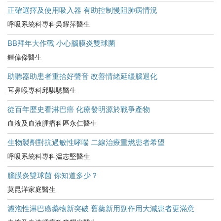
正確選擇及使用吸入器 有助控制慢阻肺病情況
呼吸系統科專科吳耀萍醫生
BB拜年大作戰 小心腦膜炎雙球菌
鍾偉傑醫生
助聽器助患者重拾好聲音 改善情緒延緩腦退化
耳鼻喉專科邱騏驄醫生
從百年歷史看淋巴癌 化療發明源於戰爭產物
血液及血液腫瘤科區永仁醫生
生物製劑對抗過敏性哮喘 二線治療重燃患者希望
呼吸系統科專科溫志堅醫生
腦膜炎雙球菌 你知道多少？
莫昆洋家庭醫生
濾泡性淋巴癌藥物新突破 舊藥新用副作用大減患者更滿意