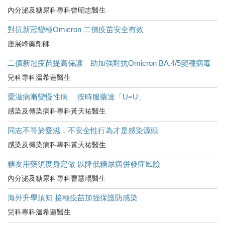
內分泌及糖尿科專科曾昭志醫生
對抗新冠變種Omicron 二價疫苗安全有效
唐展峰藥劑師
二價新冠疫苗提高保護 助加強對抗Omicron BA.4/5變種病毒
兒科專科溫希蓮醫生
愛滋病漸變慢性病 按時服藥達「U=U」
感染及傳染病科專科黃天祐醫生
同志不等於愛滋，不安全性行為才是感染源頭
感染及傳染病科專科黃天祐醫生
糖友用藥須度身定做 以降低糖尿病併發症風險
內分泌及糖尿科專科曹慧崐醫生
海外升學須知 接種疫苗加強保護防感染
兒科專科溫希蓮醫生