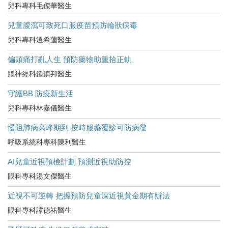
兒科專科毛傑華醫生
兒童腹瀉可致死口服疫苗預防輪狀病毒
兒科專科溫希蓮醫生
偏頭痛打亂人生 預防藥物助重拾正軌
腦神經科鍾鎮邦醫生
守護BB 防疫新生活
兒科專科林嘉儀醫生
慢阻肺病高峰期到 按時服藥覆診可防病發
呼吸系統科專科陳利醫生
AI兒童近視預檢計劃 預測近視助防控
眼科專科湯文傑醫生
近視不可逆轉 把握預防兒童深近視黃金期有辦法
眼科專科譚德祐醫生