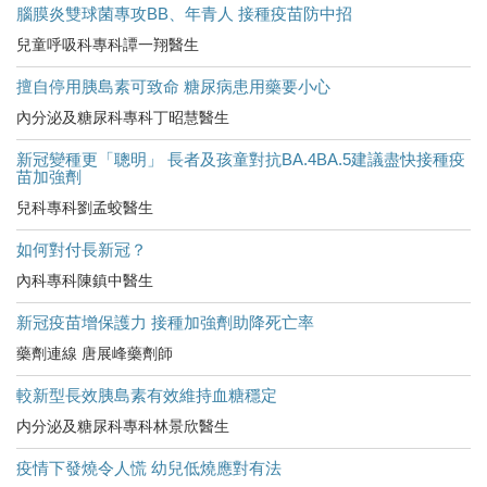
腦膜炎雙球菌專攻BB、年青人 接種疫苗防中招
兒童呼吸科專科譚一翔醫生
擅自停用胰島素可致命 糖尿病患用藥要小心
內分泌及糖尿科專科丁昭慧醫生
新冠變種更「聰明」 長者及孩童對抗BA.4BA.5建議盡快接種疫
苗加強劑
兒科專科劉孟蛟醫生
如何對付長新冠？
內科專科陳鎮中醫生
新冠疫苗增保護力 接種加強劑助降死亡率
藥劑連線 唐展峰藥劑師
較新型長效胰島素有效維持血糖穩定
内分泌及糖尿科專科林景欣醫生
疫情下發燒令人慌 幼兒低燒應對有法