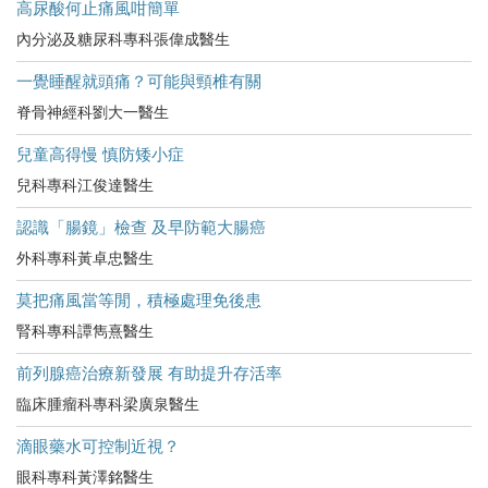
高尿酸何止痛風咁簡單
內分泌及糖尿科專科張偉成醫生
一覺睡醒就頭痛？可能與頸椎有關
脊骨神經科劉大一醫生
兒童高得慢 慎防矮小症
兒科專科江俊達醫生
認識「腸鏡」檢查 及早防範大腸癌
外科專科黃卓忠醫生
莫把痛風當等閒，積極處理免後患
腎科專科譚雋熹醫生
前列腺癌治療新發展 有助提升存活率
臨床腫瘤科專科梁廣泉醫生
滴眼藥水可控制近視？
眼科專科黃澤銘醫生