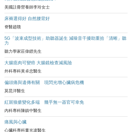
美國註冊營養師李玲女士
床褥選得好 自然腰背好
脊醫趙贛
5G「波束成型技術」助聽器誕生 減噪音干擾助重拾「清晰」聽
力
聽力學家莊偉鏢先生
大腸瘜肉可變癌 大腸鏡檢查減風險
外科專科黃卓忠醫生
偏頭痛與遺傳有關 現閃光增心臟病危機
莫昆洋醫生
紅斑狼瘡變化多端 幾乎無一器官可幸免
內科專科陳鎮中醫生
痛風與心臟
心臟科專科董光達醫生