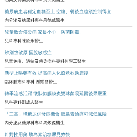
糖尿病患者穩定血糖至上 空腹、餐後血糖須控制得宜
內分泌及糖尿科專科呂德威醫生
兒童致命傳染病 家長小心「防菌防毒」
兒科專科陳欣永醫生
辨別致敏原 擺脫敏感症
兒童免疫、過敏及傳染病科專科何學工醫生
新型止嘔藥有效 提高病人化療意欲助康復
臨床腫瘤科專科 謝耀昌醫生
轉季流感活躍 徵狀似腦膜炎雙球菌易延醫後果嚴重
兒科專科劉成志醫生
「三高」增糖尿併發症機會 胰島素治療可減低風險
內分泌及糖尿科專科馬焌傑醫生
針對性用藥 胰島素治糖尿見效快