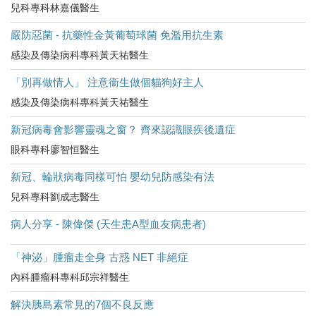
兒科專科林嘉儀醫生
嚴防惡菌 - 抗藥性金黃葡萄球菌 免濫用抗生素
感染及傳染病科專科黃天祐醫生
「別再做情人」 注意衞生做個貓狗好主人
感染及傳染病科專科黃天祐醫生
新冠病毒會影響靈魂之窗？ 齊來認識眼疾後遺症
眼科專科廖智恒醫生
新冠、輪狀病毒同樣可怕 嬰幼兒防感染有法
兒科專科劉成志醫生
病人分享 - 陳偉傑 (天生患A型血友病患者)
「神泌」腫瘤走全身 古惑 NET 非絕症
內科腫瘤科專科邱宗祥醫生
解決胰島素常見的7個不良反應