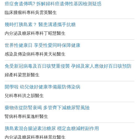
癌症會遺傳嗎? 拆解婦科癌遺傳性基因檢測疑惑
臨床腫瘤科專科吳雲英醫生
幾時打胰島素？ 醫患溝通攜手抗糖
内分泌及糖尿科專科丁昭慧醫生
世界性健康日 享受性愛同時保障健康
感染及傳染病科專科黃天祐醫生
免受新冠病毒及百日咳雙重侵襲 孕婦及家人應做好百日咳預防
婦產科梁慧新醫生
開學啦 幼兒做好健康準備嚴防傳染病
兒科專科洪之韻醫生
藥物依從防腎衰竭 多管齊下減糖尿腎風險
腎病科專科葉逸軒醫生
胰島素混合腸泌素治糖尿 穩定血糖減輕副作用
內分泌及糖尿科專科林景欣醫生