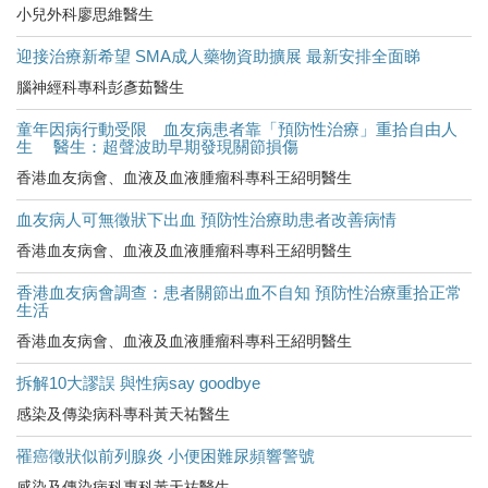
小兒外科廖思維醫生
迎接治療新希望 SMA成人藥物資助擴展 最新安排全面睇
腦神經科專科彭彥茹醫生
童年因病行動受限 血友病患者靠「預防性治療」重拾自由人
生 醫生：超聲波助早期發現關節損傷
香港血友病會、血液及血液腫瘤科專科王紹明醫生
血友病人可無徵狀下出血 預防性治療助患者改善病情
香港血友病會、血液及血液腫瘤科專科王紹明醫生
香港血友病會調查：患者關節出血不自知 預防性治療重拾正常
生活
香港血友病會、血液及血液腫瘤科專科王紹明醫生
拆解10大謬誤 與性病say goodbye
感染及傳染病科專科黃天祐醫生
罹癌徵狀似前列腺炎 小便困難尿頻響警號
感染及傳染病科專科黃天祐醫生