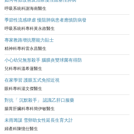
呼吸系統科謝海南醫生
季節性流感肆虐 慢阻肺病患者應慎防病發
呼吸系統科專科黃永政醫生
專家教路增抗壓能力貼士
精神科專科雷永昌醫生
小心幼兒無形殺手 腦膜炎雙球菌有得防
兒科專科溫希蓮醫生
在家學習 護眼五式免招近視
眼科專科湯文傑醫生
對抗「 沉默殺手」 認識乙肝口服藥
腸胃肝臟科專科簡伊敏醫生
未雨籌謀 雪卵助女性延長生育大計
婦產科陳憶仕醫生