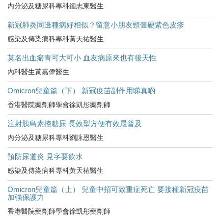
内分泌及糖尿科專科鍾志東醫生
新冠肺炎同邊種病好相似？留意小朋友頸僵硬紫色皮疹
感染及傳染病科專科黃天祐醫生
莫名出血瘀青可大可小 血友病原來也有後天性
內科醫生黃嘉偉醫生
Omicron兒童篇（下） 新冠疫苗副作用睇真啲
香港醫院藥劑師學會徐凱彤藥劑師
注射胰島素控糖尿 長效型方便有效最普及
內分泌及糖尿科專科劉詠恩醫生
預防尿道炎 見字要飲水
感染及傳染病科專科黃天祐醫生
Omicron兒童篇（上） 兒童中招可致重症死亡 要接種新冠疫苗
加強保護力
香港醫院藥劑師學會徐凱彤藥劑師