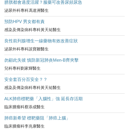
膀胱都會過度活躍？服藥可改善尿頻尿急
泌尿外科專科馮達洲醫生
預防HPV 男女都有責
感染及傳染病科專科黃天祐醫生
良性前列腺增生一線藥物有效改善症狀
泌尿外科專科談寶雛醫生
勿顧此失彼 慎防新冠肺炎Men-B齊夾擊
兒科專科劉家輝醫生
安全套百分百安全？？
感染及傳染病科專科黃天祐醫生
ALK肺癌標靶藥「入腦性」強 延長存活期
臨床腫瘤科蔡添成醫生
肺癌新希望 標靶藥阻「肺癌上腦」
臨床腫瘤科李兆康醫生