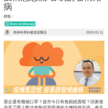
病
標籤：
Share via Whatsapp
精神科專科麥棨諾醫生
2020.03.11
屋企還有幾個口罩？超市今日有無廁紙賣呢？回家後
洗手了嗎？剛才食飯坐我旁邊的大嬸咳個不停，會不