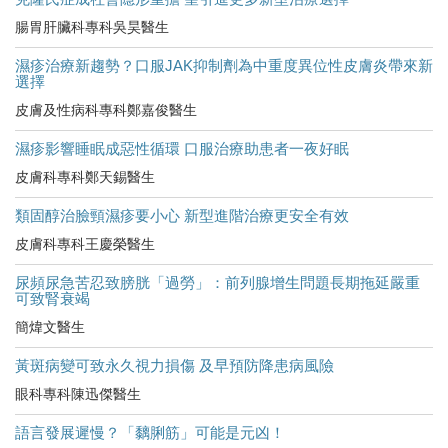
腸胃肝臟科專科吳昊醫生
濕疹治療新趨勢？口服JAK抑制劑為中重度異位性皮膚炎帶來新
選擇
皮膚及性病科專科鄭嘉俊醫生
濕疹影響睡眠成惡性循環 口服治療助患者一夜好眠
皮膚科專科鄭天錫醫生
類固醇治臉頸濕疹要小心 新型進階治療更安全有效
皮膚科專科王慶榮醫生
尿頻尿急苦忍致膀胱「過勞」：前列腺增生問題長期拖延嚴重
可致腎衰竭
簡煒文醫生
黃斑病變可致永久視力損傷 及早預防降患病風險
眼科專科陳迅傑醫生
語言發展遲慢？「黐脷筋」可能是元凶！