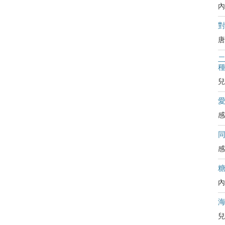
內
對
唐
二
兒
感
感
內
兒