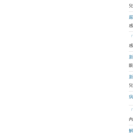
兒
嚴
感
感
眼
兒
病
「
內