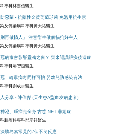
科專科林嘉儀醫生
防惡菌 - 抗藥性金黃葡萄球菌 免濫用抗生素
染及傳染病科專科黃天祐醫生
「別再做情人」 注意衞生做個貓狗好主人
染及傳染病科專科黃天祐醫生
新冠病毒會影響靈魂之窗？ 齊來認識眼疾後遺症
科專科廖智恒醫生
新冠、輪狀病毒同樣可怕 嬰幼兒防感染有法
科專科劉成志醫生
人分享 - 陳偉傑 (天生患A型血友病患者)
神泌」腫瘤走全身 古惑 NET 非絕症
科腫瘤科專科邱宗祥醫生
解決胰島素常見的7個不良反應