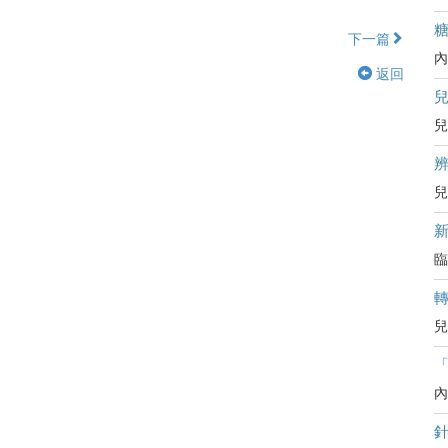
下一篇
內
返回
兒
辨
兒
臨
兒
內