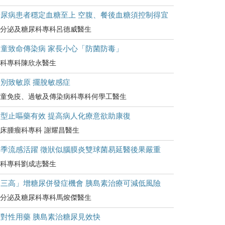
糖尿病患者穩定血糖至上 空腹、餐後血糖須控制得宜
分泌及糖尿科專科呂德威醫生
兒童致命傳染病 家長小心「防菌防毒」
科專科陳欣永醫生
別致敏原 擺脫敏感症
童免疫、過敏及傳染病科專科何學工醫生
新型止嘔藥有效 提高病人化療意欲助康復
床腫瘤科專科 謝耀昌醫生
轉季流感活躍 徵狀似腦膜炎雙球菌易延醫後果嚴重
科專科劉成志醫生
「三高」增糖尿併發症機會 胰島素治療可減低風險
分泌及糖尿科專科馬焌傑醫生
針對性用藥 胰島素治糖尿見效快