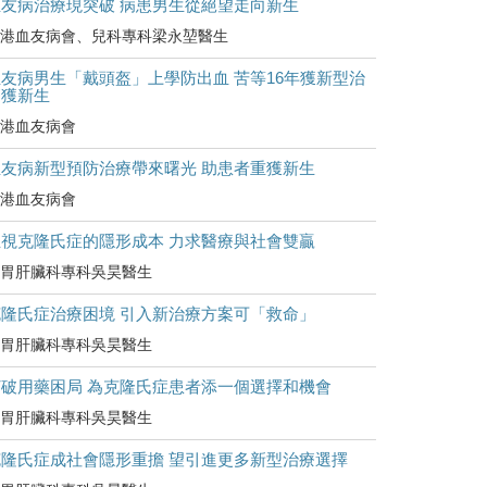
血友病治療現突破 病患男生從絕望走向新生
港血友病會、兒科專科梁永堃醫生
友病男生「戴頭盔」上學防出血 苦等16年獲新型治
療獲新生
港血友病會
血友病新型預防治療帶來曙光 助患者重獲新生
港血友病會
正視克隆氏症的隱形成本 力求醫療與社會雙贏
胃肝臟科專科吳昊醫生
克隆氏症治療困境 引入新治療方案可「救命」
胃肝臟科專科吳昊醫生
打破用藥困局 為克隆氏症患者添一個選擇和機會
胃肝臟科專科吳昊醫生
克隆氏症成社會隱形重擔 望引進更多新型治療選擇