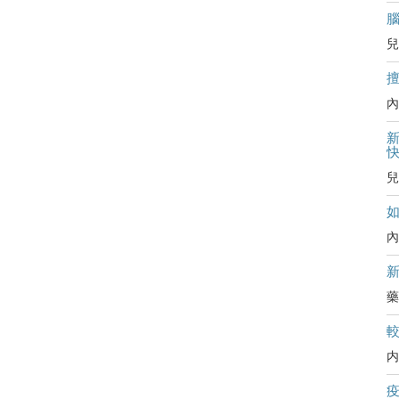
兒
內
新
兒
內
藥
内