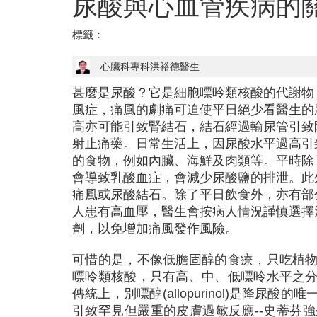
尿酸與心血管疾病的
標籤：
心臟科專科洪裕德醫生
甚麼是尿酸？它是細胞嘌呤類核酸的代謝物
風症，痛風的劇痛可迫使平日絕少看醫生的
高亦可能引致腎結石，結石經過輸尿管引致
射止痛藥。日常生活上，因尿酸水平過高引
的食物，例如內臟、海鮮及肉類等。平時除
會導致乳酸血症，會減少尿酸鹽的排泄。此
痛風或尿酸結石。除了平日飲食外，亦有部
人患有高血壓，醫生會按病人情況謹慎選擇
劑，以免增加痛風發作風險。
可惜的是，不像低膽固醇的食療，只吃植
嘌呤類核酸，只有高、中、低嘌呤水平之
傳統上，別嘌醇(allopurinol)是降
引致罕見但嚴重的皮膚過敏反應--
史蒂芬強