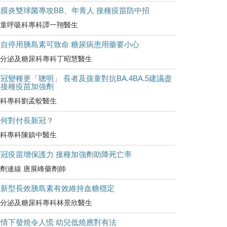
腦膜炎雙球菌專攻BB、年青人 接種疫苗防中招
童呼吸科專科譚一翔醫生
擅自停用胰島素可致命 糖尿病患用藥要小心
分泌及糖尿科專科丁昭慧醫生
冠變種更「聰明」 長者及孩童對抗BA.4BA.5建議盡
快接種疫苗加強劑
科專科劉孟蛟醫生
如何對付長新冠？
科專科陳鎮中醫生
新冠疫苗增保護力 接種加強劑助降死亡率
劑連線 唐展峰藥劑師
較新型長效胰島素有效維持血糖穩定
分泌及糖尿科專科林景欣醫生
疫情下發燒令人慌 幼兒低燒應對有法