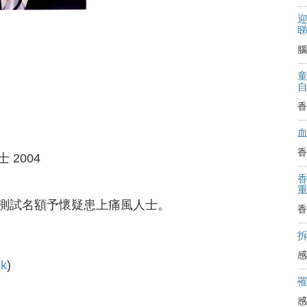
迎
腦
香
香
2004
測試名額予懷疑患上痛風人士。
香
拆
感
hk
)
感