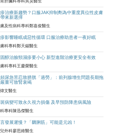
胃肝臟科專科吳昊醫生
濕疹治療新趨勢？口服JAK抑制劑為中重度異位性皮膚
炎帶來新選擇
膚及性病科專科鄭嘉俊醫生
濕疹影響睡眠成惡性循環 口服治療助患者一夜好眠
膚科專科鄭天錫醫生
類固醇治臉頸濕疹要小心 新型進階治療更安全有效
膚科專科王慶榮醫生
尿頻尿急苦忍致膀胱「過勞」：前列腺增生問題長期拖
延嚴重可致腎衰竭
煒文醫生
黃斑病變可致永久視力損傷 及早預防降患病風險
科專科陳迅傑醫生
語言發展遲慢？「黐脷筋」可能是元凶！
兒外科廖思維醫生