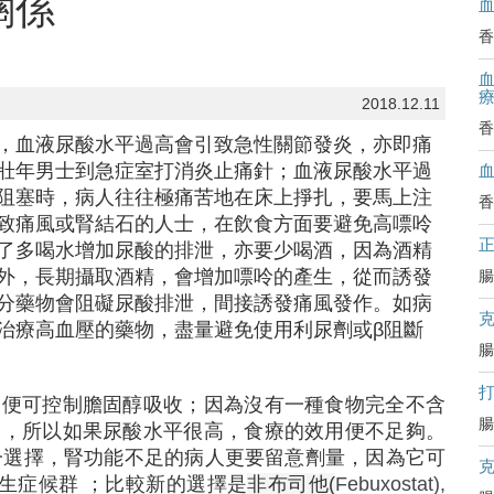
關係
香
血
2018.12.11
香
，血液尿酸水平過高會引致急性關節發炎，亦即痛
壯年男士到急症室打消炎止痛針；血液尿酸水平過
阻塞時，病人往往極痛苦地在床上掙扎，要馬上注
香
致痛風或腎結石的人士，在飲食方面要避免高嘌呤
了多喝水增加尿酸的排泄，亦要少喝酒，因為酒精
外，長期攝取酒精，會增加嘌呤的產生，從而誘發
腸
分藥物會阻礙尿酸排泄，間接誘發痛風發作。如病
治療高血壓的藥物，盡量避免使用利尿劑或β阻斷
腸
物便可控制膽固醇吸收；因為沒有一種食物完全不含
腸
分，所以如果尿酸水平很高，食療的效用便不足夠。
尿酸的唯一選擇，腎功能不足的病人更要留意劑量，因為它可
生症候群 ；比較新的選擇是
非布司他(
Febuxostat),