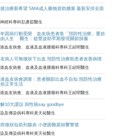
接治療新希望 SMA成人藥物資助擴展 最新安排全面
睇
神經科專科彭彥茹醫生
童年因病行動受限 血友病患者靠「預防性治療」重拾
自由人生 醫生：超聲波助早期發現關節損傷
港血友病會、血液及血液腫瘤科專科王紹明醫生
血友病人可無徵狀下出血 預防性治療助患者改善病情
港血友病會、血液及血液腫瘤科專科王紹明醫生
香港血友病會調查：患者關節出血不自知 預防性治療
重拾正常生活
港血友病會、血液及血液腫瘤科專科王紹明醫生
解10大謬誤 與性病say goodbye
染及傳染病科專科黃天祐醫生
罹癌徵狀似前列腺炎 小便困難尿頻響警號
染及傳染病科專科黃天祐醫生