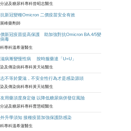
分泌及糖尿科專科曾昭志醫生
抗新冠變種Omicron 二價疫苗安全有效
展峰藥劑師
價新冠疫苗提高保護 助加強對抗Omicron BA.4/5變
種病毒
科專科溫希蓮醫生
愛滋病漸變慢性病 按時服藥達「U=U」
染及傳染病科專科黃天祐醫生
同志不等於愛滋，不安全性行為才是感染源頭
染及傳染病科專科黃天祐醫生
糖友用藥須度身定做 以降低糖尿病併發症風險
分泌及糖尿科專科曹慧崐醫生
海外升學須知 接種疫苗加強保護防感染
科專科溫希蓮醫生