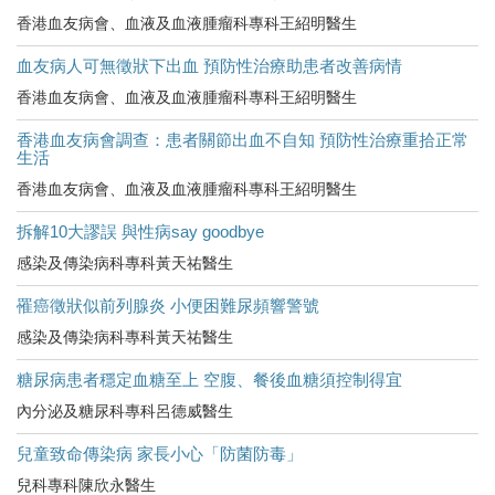
香港血友病會、血液及血液腫瘤科專科王紹明醫生
血友病人可無徵狀下出血 預防性治療助患者改善病情
香港血友病會、血液及血液腫瘤科專科王紹明醫生
香港血友病會調查：患者關節出血不自知 預防性治療重拾正常
生活
香港血友病會、血液及血液腫瘤科專科王紹明醫生
拆解10大謬誤 與性病say goodbye
感染及傳染病科專科黃天祐醫生
罹癌徵狀似前列腺炎 小便困難尿頻響警號
感染及傳染病科專科黃天祐醫生
糖尿病患者穩定血糖至上 空腹、餐後血糖須控制得宜
內分泌及糖尿科專科呂德威醫生
兒童致命傳染病 家長小心「防菌防毒」
兒科專科陳欣永醫生