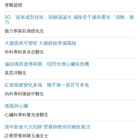
脊醫趙贛
5G「波束成型技術」助聽器誕生 減噪音干擾助重拾「清晰」聽
力
聽力學家莊偉鏢先生
大腸瘜肉可變癌 大腸鏡檢查減風險
外科專科黃卓忠醫生
偏頭痛與遺傳有關 現閃光增心臟病危機
莫昆洋醫生
紅斑狼瘡變化多端 幾乎無一器官可幸免
內科專科陳鎮中醫生
痛風與心臟
心臟科專科董光達醫生
過年飲食六大陷阱 營養師教你控糖飲食法
註冊營養師陳玉儀女士