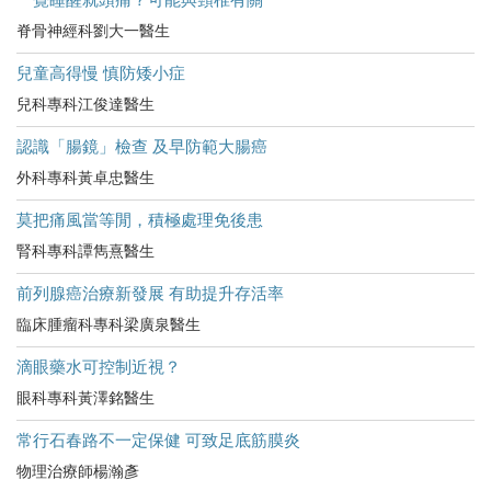
脊骨神經科劉大一醫生
兒童高得慢 慎防矮小症
兒科專科江俊達醫生
認識「腸鏡」檢查 及早防範大腸癌
外科專科黃卓忠醫生
莫把痛風當等閒，積極處理免後患
腎科專科譚雋熹醫生
前列腺癌治療新發展 有助提升存活率
臨床腫瘤科專科梁廣泉醫生
滴眼藥水可控制近視？
眼科專科黃澤銘醫生
常行石春路不一定保健 可致足底筋膜炎
物理治療師楊瀚彥