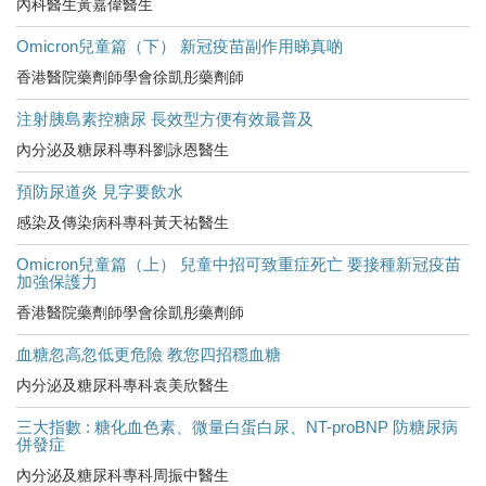
內科醫生黃嘉偉醫生
Omicron兒童篇（下） 新冠疫苗副作用睇真啲
香港醫院藥劑師學會徐凱彤藥劑師
注射胰島素控糖尿 長效型方便有效最普及
內分泌及糖尿科專科劉詠恩醫生
預防尿道炎 見字要飲水
感染及傳染病科專科黃天祐醫生
Omicron兒童篇（上） 兒童中招可致重症死亡 要接種新冠疫苗
加強保護力
香港醫院藥劑師學會徐凱彤藥劑師
血糖忽高忽低更危險 教您四招穩血糖
内分泌及糖尿科專科袁美欣醫生
三大指數 : 糖化血色素、微量白蛋白尿、NT-proBNP 防糖尿病
併發症
內分泌及糖尿科專科周振中醫生