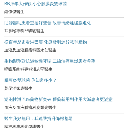
BB拜年大作戰 小心腦膜炎雙球菌
鍾偉傑醫生
助聽器助患者重拾好聲音 改善情緒延緩腦退化
耳鼻喉專科邱騏驄醫生
從百年歷史看淋巴癌 化療發明源於戰爭產物
血液及血液腫瘤科區永仁醫生
生物製劑對抗過敏性哮喘 二線治療重燃患者希望
呼吸系統科專科溫志堅醫生
腦膜炎雙球菌 你知道多少？
莫昆洋家庭醫生
濾泡性淋巴癌藥物新突破 舊藥新用副作用大減患者更滿意
血液及血液腫瘤科麥耀光醫生
醫生我好無用，我連乘搭升降機都驚
精神科專科麥棨諾醫生