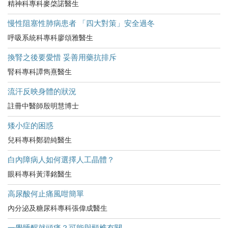
精神科專科麥棨諾醫生
慢性阻塞性肺病患者 「四大對策」安全過冬
呼吸系統科專科廖頌雅醫生
換腎之後要愛惜 妥善用藥抗排斥
腎科專科譚雋熹醫生
流汗反映身體的狀況
註冊中醫師殷明慧博士
矮小症的困惑
兒科專科鄭碧純醫生
白內障病人如何選擇人工晶體？
眼科專科黃澤銘醫生
高尿酸何止痛風咁簡單
內分泌及糖尿科專科張偉成醫生
一覺睡醒就頭痛？可能與頸椎有關