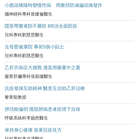
小覤頭痛隨時變慢性病 用藥預防減偏頭痛發作
腦神經科專科曾建倫醫生
隱形帶菌者防不勝防 BB須全面防疫
兒科專科劉慧思醫生
去母嬰健康院 事前5個小貼士
兒科專科劉慧思醫生
乙肝共病症大挑戰 適當用藥重中之重
腸胃肝臟專科張穎儀醫生
抗疫發揮互助精神 醫患互信助乙肝治療
黎青龍教授
肺功能偏弱 慢阻肺病患者疫情下自保
呼吸系統科李嫣然醫生
保持身心健康 孩童抗疫良方
兒科專科李卓漢醫生