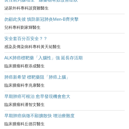
泌尿外科專科談寶雛醫生
勿顧此失彼 慎防新冠肺炎Men-B齊夾擊
兒科專科劉家輝醫生
安全套百分百安全？？
感染及傳染病科專科黃天祐醫生
ALK肺癌標靶藥「入腦性」強 延長存活期
臨床腫瘤科蔡添成醫生
肺癌新希望 標靶藥阻「肺癌上腦」
臨床腫瘤科李兆康醫生
早期肺癌可根治 愈早發現機會愈大
臨床腫瘤科潘智文醫生
早期肺癌病徵不顯擴散快 增治療難度
臨床腫瘤科丘德芬醫生