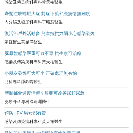
感染及傳染病科專科黃天祐醫生
齊關注肢端肥大症 對症下藥舒緩病情無難度
內分泌及糖尿科專科丁昭慧醫生
復活節戶外活動多 兒童抵抗力弱小心感染發燒
家庭醫生莫昆洋醫生
脲原體感染嚴重可致不育 抗生素可治癒
感染及傳染病科專科黃天祐醫生
小朋友發燒可大可小 正確處理無有怕
兒科專科譚欽粦醫生
膀胱都會過度活躍？服藥可改善尿頻尿急
泌尿外科專科馮達洲醫生
預防HPV 男女都有責
感染及傳染病科專科黃天祐醫生
良性前列腺增生一線藥物有效改善症狀