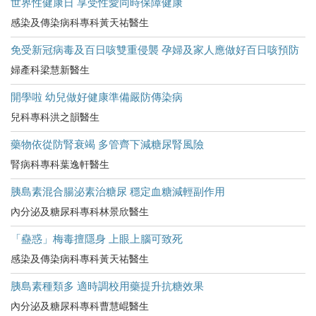
世界性健康日 享受性愛同時保障健康
感染及傳染病科專科黃天祐醫生
免受新冠病毒及百日咳雙重侵襲 孕婦及家人應做好百日咳預防
婦產科梁慧新醫生
開學啦 幼兒做好健康準備嚴防傳染病
兒科專科洪之韻醫生
藥物依從防腎衰竭 多管齊下減糖尿腎風險
腎病科專科葉逸軒醫生
胰島素混合腸泌素治糖尿 穩定血糖減輕副作用
內分泌及糖尿科專科林景欣醫生
「蠱惑」梅毒擅隱身 上眼上腦可致死
感染及傳染病科專科黃天祐醫生
胰島素種類多 適時調校用藥提升抗糖效果
內分泌及糖尿科專科曹慧崐醫生