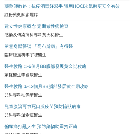
藥劑師教路：抗疫消毒好幫手 識用HOCl次氯酸更安全有效
註冊藥劑師廖麗婷
建立性健康概念 定期做性病檢查
感染及傳染病科專科黃天祐醫生
留意身體警號 「喬布斯病」有得醫
臨床腫瘤科李宇聰醫生
醫生教路 :1-6個月BB腦部發展黄金期攻略
家庭醫生李國康醫生
醫生教路 :6-12個月BB腦部發展黄金期攻略
兒科專科毛傑華醫生
兒童腹瀉可致死口服疫苗預防輪狀病毒
兒科專科溫希蓮醫生
偏頭痛打亂人生 預防藥物助重拾正軌