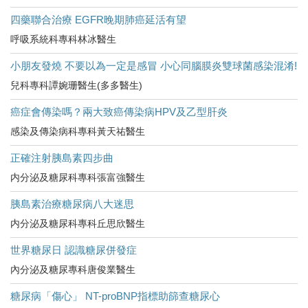
四藥聯合治療 EGFR晚期肺癌延活有望
呼吸系統科專科林冰醫生
小朋友發燒 不要以為一定是感冒 小心同腦膜炎雙球菌感染混淆!
兒科專科譚婉珊醫生(多多醫生)
癌症會傳染嗎？兩大致癌傳染病HPV及乙型肝炎
感染及傳染病科專科黃天祐醫生
正確注射胰島素四步曲
内分泌及糖尿科專科張富強醫生
胰島素治療糖尿病八大迷思
内分泌及糖尿科專科丘思欣醫生
世界糖尿日 認識糖尿併發症
內分泌及糖尿專科唐俊業醫生
糖尿病「傷心」 NT-proBNP指標助篩查糖尿心