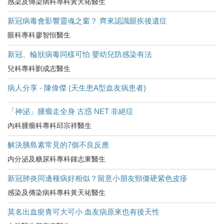
感染及傳染病科專科黃天祐醫生
新冠病毒會影響靈魂之窗？ 齊來認識眼疾後遺症
眼科專科廖智恒醫生
新冠、輪狀病毒同樣可怕 嬰幼兒防感染有法
兒科專科劉成志醫生
病人分享 - 陳偉傑 (天生患A型血友病患者)
「神泌」腫瘤走全身 古惑 NET 非絕症
內科腫瘤科專科邱宗祥醫生
解決胰島素常見的7個不良反應
内分泌及糖尿科專科鍾志東醫生
新冠肺炎同邊種病好相似？留意小朋友頸僵硬紫色皮疹
感染及傳染病科專科黃天祐醫生
莫名出血瘀青可大可小 血友病原來也有後天性