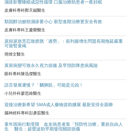
濕疹影響睡眠成惡性循環 口服治療助患者一夜好眠
皮膚科專科鄭天錫醫生
類固醇治臉頸濕疹要小心 新型進階治療更安全有效
皮膚科專科王慶榮醫生
尿頻尿急苦忍致膀胱「過勞」：前列腺增生問題長期拖延嚴重
可致腎衰竭
簡煒文醫生
黃斑病變可致永久視力損傷 及早預防降患病風險
眼科專科陳迅傑醫生
語言發展遲慢？「黐脷筋」可能是元凶！
小兒外科廖思維醫生
迎接治療新希望 SMA成人藥物資助擴展 最新安排全面睇
腦神經科專科彭彥茹醫生
童年因病行動受限 血友病患者靠「預防性治療」重拾自由人
生 醫生：超聲波助早期發現關節損傷