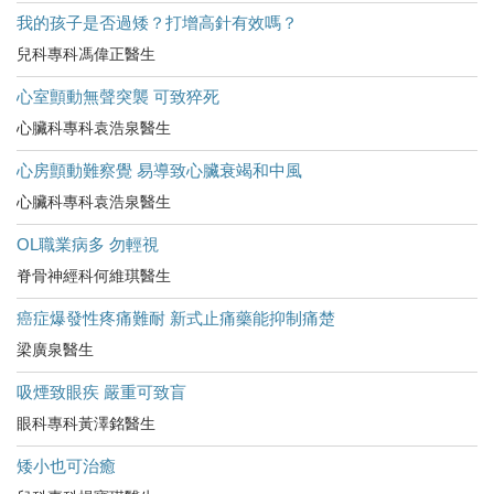
我的孩子是否過矮？打增高針有效嗎？
兒科專科馮偉正醫生
心室顫動無聲突襲 可致猝死
心臟科專科袁浩泉醫生
心房顫動難察覺 易導致心臟衰竭和中風
心臟科專科袁浩泉醫生
OL職業病多 勿輕視
脊骨神經科何維琪醫生
癌症爆發性疼痛難耐 新式止痛藥能抑制痛楚
梁廣泉醫生
吸煙致眼疾 嚴重可致盲
眼科專科黃澤銘醫生
矮小也可治癒