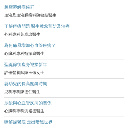
腫瘤溶解症候群
血液及血液腫瘤科陳敏航醫生
了解痔瘡問題 醫生教您預防及治療
外科專科黃卓忠醫生
為何痛風增加心血管疾病？
心臟科專科甄振庭醫生
聖誕節後瘦身迎接新年
註冊營養師陳玉儀女士
嬰幼兒的長高關鍵時期
兒科專科陳德仁醫生
尿酸與心血管疾病的關係
心臟科專科洪裕德醫生
瞭解躁鬱症 走出暗黑世界