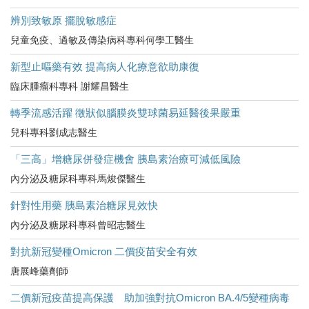
辨別致敏原 擺脫敏感症
兒童免疫、過敏及傳染病科專科何學工醫生
新型止嘔藥有效 提高病人化療意欲助康復
臨床腫瘤科專科 謝耀昌醫生
轉季流感活躍 徵狀似腦膜炎雙球菌易延醫後果嚴重
兒科專科劉成志醫生
「三高」增糖尿併發症機會 胰島素治療可減低風險
內分泌及糖尿科專科馬焌傑醫生
針對性用藥 胰島素治糖尿見效快
內分泌及糖尿科專科曾昭志醫生
對抗新冠變種Omicron 二價疫苗安全有效
唐展峰藥劑師
二價新冠疫苗提高保護 助加強對抗Omicron BA.4/5變種病毒