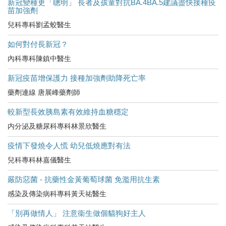
新冠變種更「聰明」 長者及孩童對抗BA.4BA.5建議盡快接種疫
苗加強劑
兒科專科劉孟蛟醫生
如何對付長新冠？
內科專科陳鎮中醫生
新冠疫苗增保護力 接種加強劑助降死亡率
藥劑連線 唐展峰藥劑師
較新型長效胰島素有效維持血糖穩定
内分泌及糖尿科專科林景欣醫生
疫情下發燒令人慌 幼兒低燒應對有法
兒科專科林嘉儀醫生
嚴防惡菌 - 抗藥性金黃葡萄球菌 免濫用抗生素
感染及傳染病科專科黃天祐醫生
「別再做情人」 注意衞生做個貓狗好主人