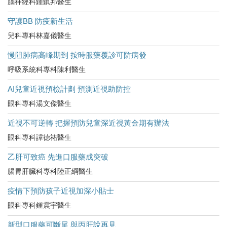
腦神經科鍾鎮邦醫生
守護BB 防疫新生活
兒科專科林嘉儀醫生
慢阻肺病高峰期到 按時服藥覆診可防病發
呼吸系統科專科陳利醫生
AI兒童近視預檢計劃 預測近視助防控
眼科專科湯文傑醫生
近視不可逆轉 把握預防兒童深近視黃金期有辦法
眼科專科譚德祐醫生
乙肝可致癌 先進口服藥成突破
腸胃肝臟科專科陸正綱醫生
疫情下預防孩子近視加深小貼士
眼科專科鍾震宇醫生
新型口服藥可斷尾 與丙肝說再見