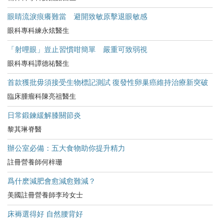
眼睛流淚痕癢難當 避開致敏原擊退眼敏感
眼科專科練永炫醫生
「射哩眼」豈止習慣咁簡單 嚴重可致弱視
眼科專科譚德祐醫生
首款獲批毋須接受生物標記測試 復發性卵巢癌維持治療新突破
臨床腫瘤科陳亮祖醫生
日常鍛鍊緩解膝關節炎
黎其琳脊醫
辦公室必備：五大食物助你提升精力
註冊營養師何梓珊
爲什麽減肥會愈減愈難減？
美國註冊營養師李玲女士
床褥選得好 自然腰背好