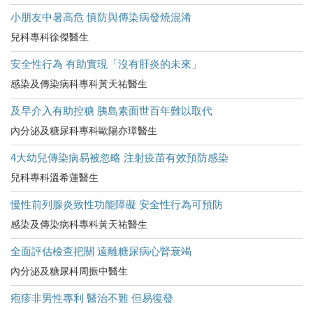
小朋友中暑高危​ 慎防與傳染病發燒混淆
兒科專科徐傑醫生
安全性行為 有助實現「沒有肝炎的未來」
感染及傳染病科專科黃天祐醫生
及早介入有助控糖 胰島素面世百年難以取代
內分泌及糖尿科專科歐陽亦璋醫生
4大幼兒傳染病易被忽略 注射疫苗有效預防感染
兒科專科溫希蓮醫生
慢性前列腺炎致性功能障礙 安全性行為可預防
感染及傳染病科專科黃天祐醫生
全面評估檢查把關 遠離糖尿病心腎衰竭
內分泌及糖尿科周振中醫生
疱疹非男性專利 醫治不難 但易復發