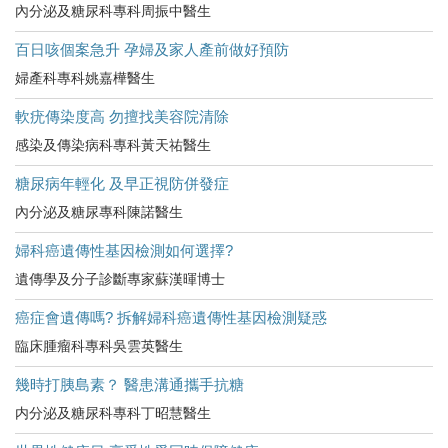
內分泌及糖尿科專科周振中醫生
百日咳個案急升 孕婦及家人產前做好預防
婦產科專科姚嘉樺醫生
軟疣傳染度高 勿擅找美容院清除
感染及傳染病科專科黃天祐醫生
糖尿病年輕化 及早正視防併發症
內分泌及糖尿專科陳諾醫生
婦科癌遺傳性基因檢測如何選擇?
遺傳學及分子診斷專家蘇漢暉博士
癌症會遺傳嗎? 拆解婦科癌遺傳性基因檢測疑惑
臨床腫瘤科專科吳雲英醫生
幾時打胰島素？ 醫患溝通攜手抗糖
内分泌及糖尿科專科丁昭慧醫生