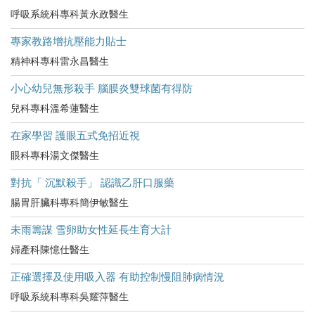
呼吸系統科專科黃永政醫生
專家教路增抗壓能力貼士
精神科專科雷永昌醫生
小心幼兒無形殺手 腦膜炎雙球菌有得防
兒科專科溫希蓮醫生
在家學習 護眼五式免招近視
眼科專科湯文傑醫生
對抗「 沉默殺手」 認識乙肝口服藥
腸胃肝臟科專科簡伊敏醫生
未雨籌謀 雪卵助女性延長生育大計
婦產科陳憶仕醫生
正確選擇及使用吸入器 有助控制慢阻肺病情況
呼吸系統科專科吳耀萍醫生