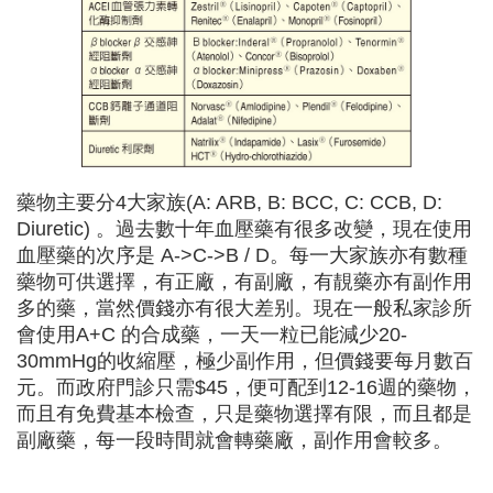
藥物主要分4大家族(A: ARB, B: BCC, C: CCB, D:
Diuretic) 。過去數十年血壓藥有很多改變，現在使用
血壓藥的次序是 A->C->B / D。每一大家族亦有數種
藥物可供選擇，有正廠，有副廠，有靚藥亦有副作用
多的藥，當然價錢亦有很大差别。現在一般私家診所
會使用A+C 的合成藥，一天一粒已能減少20-
30mmHg的收縮壓，極少副作用，但價錢要每月數百
元。而政府門診只需$45，便可配到12-16週的藥物，
而且有免費基本檢查，只是藥物選擇有限，而且都是
副廠藥，每一段時間就會轉藥廠，副作用會較多。