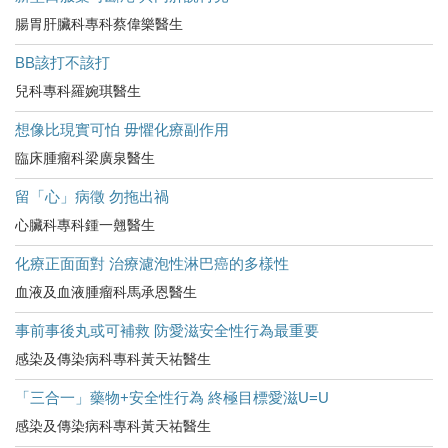
腸胃肝臟科專科蔡偉樂醫生
BB該打不該打
兒科專科羅婉琪醫生
想像比現實可怕 毋懼化療副作用
臨床腫瘤科梁廣泉醫生
留「心」病徵 勿拖出禍
心臟科專科鍾一翹醫生
化療正面面對 治療濾泡性淋巴癌的多樣性
血液及血液腫瘤科馬承恩醫生
事前事後丸或可補救 防愛滋安全性行為最重要
感染及傳染病科專科黃天祐醫生
「三合一」藥物+安全性行為 終極目標愛滋U=U
感染及傳染病科專科黃天祐醫生