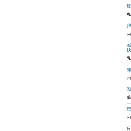
兒
內
新
兒
內
藥
内