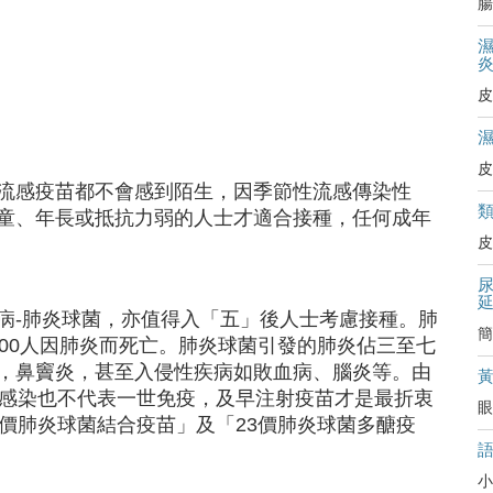
腸
皮
皮
流感疫苗都不會感到陌生，因季節性流感傳染性
童、年長或抵抗力弱的人士才適合接種，任何成年
皮
病-肺炎球菌，亦值得入「五」後人士考慮接種。肺
簡
00人因肺炎而死亡。肺炎球菌引發的肺炎佔三至七
，鼻竇炎，甚至入侵性疾病如敗血病、腦炎等。由
經感染也不代表一世免疫，及早注射疫苗才是最折衷
眼
價肺炎球菌結合疫苗」及「23價肺炎球菌多醣疫
小