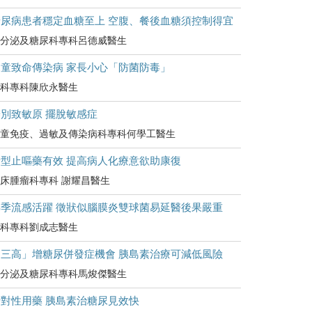
糖尿病患者穩定血糖至上 空腹、餐後血糖須控制得宜
分泌及糖尿科專科呂德威醫生
兒童致命傳染病 家長小心「防菌防毒」
科專科陳欣永醫生
別致敏原 擺脫敏感症
童免疫、過敏及傳染病科專科何學工醫生
新型止嘔藥有效 提高病人化療意欲助康復
床腫瘤科專科 謝耀昌醫生
轉季流感活躍 徵狀似腦膜炎雙球菌易延醫後果嚴重
科專科劉成志醫生
「三高」增糖尿併發症機會 胰島素治療可減低風險
分泌及糖尿科專科馬焌傑醫生
針對性用藥 胰島素治糖尿見效快