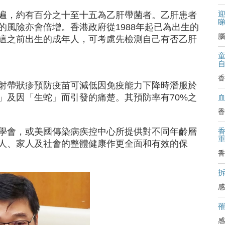
迎
遍，約有百分之十至十五為乙肝帶菌者。乙肝患者
風險亦會倍增。香港政府從1988年起已為出生的
腦
這之前出生的成年人，可考慮先檢測自己有否乙肝
香
射帶狀疹預防疫苗可減低因免疫能力下降時潛服於
」及因「生蛇」而引發的痛楚。其預防率有70%之
香
學會，或美國傳染病疾控中心所提供對不同年齡層
人、家人及社會的整體健康作更全面和有效的保
香
拆
感
感