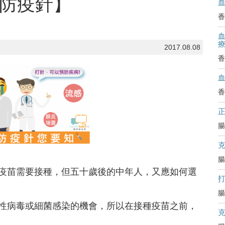
的防疫針】
香
血
2017.08.08
香
香
腸
腸
疫苗需要接種，但五十歲後的中年人，又應如何選
腸
性病毒或細菌感染的機會，所以在接種疫苗之前，