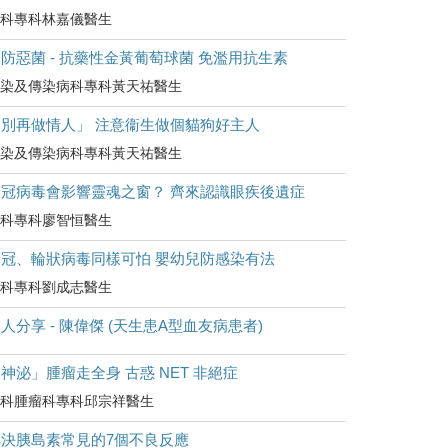
科專科林嘉儀醫生
防惡菌 - 抗藥性金黃葡萄球菌 免濫用抗生素
染及傳染病科專科黃天祐醫生
「別再做情人」 注意衞生做個貓狗好主人
染及傳染病科專科黃天祐醫生
新冠病毒會影響靈魂之窗？ 齊來認識眼疾後遺症
科專科廖智恒醫生
新冠、輪狀病毒同樣可怕 嬰幼兒防感染有法
科專科劉成志醫生
人分享 - 陳偉傑 (天生患A型血友病患者)
神泌」腫瘤走全身 古惑 NET 非絕症
科腫瘤科專科邱宗祥醫生
解決胰島素常見的7個不良反應