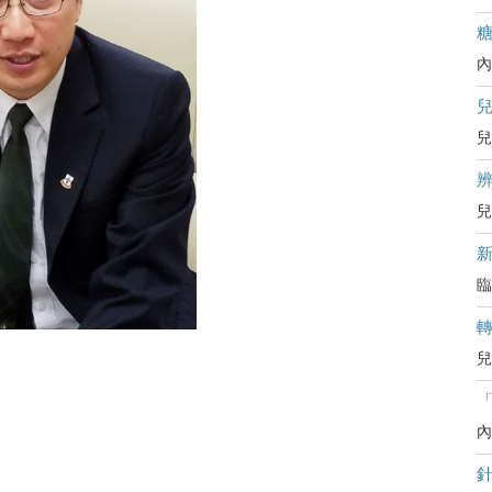
內
兒
辨
兒
臨
兒
內