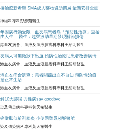
接治療新希望 SMA成人藥物資助擴展 最新安排全面
睇
神經科專科彭彥茹醫生
童年因病行動受限 血友病患者靠「預防性治療」重拾
自由人生 醫生：超聲波助早期發現關節損傷
港血友病會、血液及血液腫瘤科專科王紹明醫生
血友病人可無徵狀下出血 預防性治療助患者改善病情
港血友病會、血液及血液腫瘤科專科王紹明醫生
香港血友病會調查：患者關節出血不自知 預防性治療
重拾正常生活
港血友病會、血液及血液腫瘤科專科王紹明醫生
解10大謬誤 與性病say goodbye
染及傳染病科專科黃天祐醫生
罹癌徵狀似前列腺炎 小便困難尿頻響警號
染及傳染病科專科黃天祐醫生