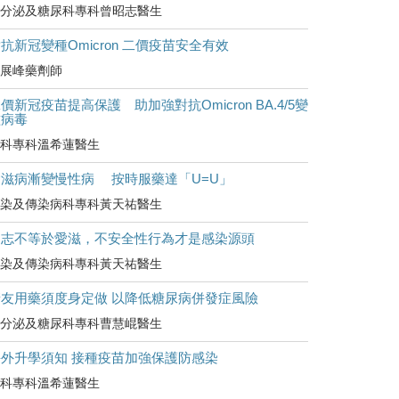
分泌及糖尿科專科曾昭志醫生
抗新冠變種Omicron 二價疫苗安全有效
展峰藥劑師
價新冠疫苗提高保護 助加強對抗Omicron BA.4/5變
種病毒
科專科溫希蓮醫生
愛滋病漸變慢性病 按時服藥達「U=U」
染及傳染病科專科黃天祐醫生
同志不等於愛滋，不安全性行為才是感染源頭
染及傳染病科專科黃天祐醫生
糖友用藥須度身定做 以降低糖尿病併發症風險
分泌及糖尿科專科曹慧崐醫生
海外升學須知 接種疫苗加強保護防感染
科專科溫希蓮醫生