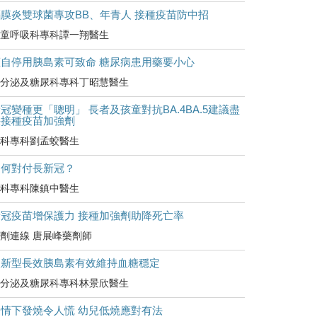
腦膜炎雙球菌專攻BB、年青人 接種疫苗防中招
童呼吸科專科譚一翔醫生
擅自停用胰島素可致命 糖尿病患用藥要小心
分泌及糖尿科專科丁昭慧醫生
冠變種更「聰明」 長者及孩童對抗BA.4BA.5建議盡
快接種疫苗加強劑
科專科劉孟蛟醫生
如何對付長新冠？
科專科陳鎮中醫生
新冠疫苗增保護力 接種加強劑助降死亡率
劑連線 唐展峰藥劑師
較新型長效胰島素有效維持血糖穩定
分泌及糖尿科專科林景欣醫生
疫情下發燒令人慌 幼兒低燒應對有法