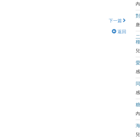
內
對
下一篇
唐
返回
二
兒
感
感
內
兒