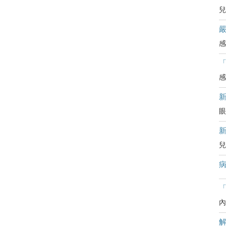
兒
嚴
感
感
眼
兒
病
「
內