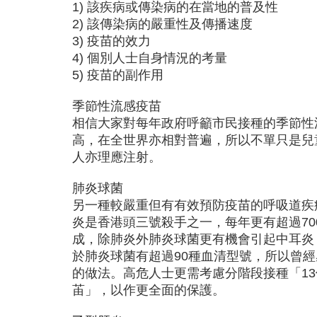
1) 該疾病或傳染病的在當地的普及性
2) 該傳染病的嚴重性及傳播速度
3) 疫苗的效力
4) 個別人士自身情況的考量
5) 疫苗的副作用
季節性流感疫苗
相信大家對每年政府呼籲市民接種的季節性
高，在全世界亦相對普遍，所以不單只是兒
人亦理應注射。
肺炎球菌
另一種較嚴重但有有效預防疫苗的呼吸道疾
炎是香港頭三號殺手之一，每年更有超過70
成，除肺炎外肺炎球菌更有機會引起中耳炎
於肺炎球菌有超過90種血清型號，所以曾
的做法。高危人士更需考慮分階段接種「13
苖」，以作更全面的保護。