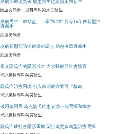
血友病治療現突破 病患男生從絕望走向新生
港血友病會、兒科專科梁永堃醫生
友病男生「戴頭盔」上學防出血 苦等16年獲新型治
療獲新生
港血友病會
血友病新型預防治療帶來曙光 助患者重獲新生
港血友病會
正視克隆氏症的隱形成本 力求醫療與社會雙贏
胃肝臟科專科吳昊醫生
克隆氏症治療困境 引入新治療方案可「救命」
胃肝臟科專科吳昊醫生
打破用藥困局 為克隆氏症患者添一個選擇和機會
胃肝臟科專科吳昊醫生
克隆氏症成社會隱形重擔 望引進更多新型治療選擇