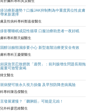
胃肝臟科專科吳昊醫生
濕疹治療新趨勢？口服JAK抑制劑為中重度異位性皮膚
炎帶來新選擇
膚及性病科專科鄭嘉俊醫生
濕疹影響睡眠成惡性循環 口服治療助患者一夜好眠
膚科專科鄭天錫醫生
類固醇治臉頸濕疹要小心 新型進階治療更安全有效
膚科專科王慶榮醫生
尿頻尿急苦忍致膀胱「過勞」：前列腺增生問題長期拖
延嚴重可致腎衰竭
煒文醫生
黃斑病變可致永久視力損傷 及早預防降患病風險
科專科陳迅傑醫生
語言發展遲慢？「黐脷筋」可能是元凶！
兒外科廖思維醫生