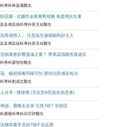
科專科林嘉儀醫生
防惡菌 - 抗藥性金黃葡萄球菌 免濫用抗生素
染及傳染病科專科黃天祐醫生
「別再做情人」 注意衞生做個貓狗好主人
染及傳染病科專科黃天祐醫生
新冠病毒會影響靈魂之窗？ 齊來認識眼疾後遺症
科專科廖智恒醫生
新冠、輪狀病毒同樣可怕 嬰幼兒防感染有法
科專科劉成志醫生
人分享 - 陳偉傑 (天生患A型血友病患者)
神泌」腫瘤走全身 古惑 NET 非絕症
科腫瘤科專科邱宗祥醫生
解決胰島素常見的7個不良反應