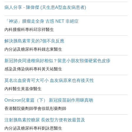
病人分享 - 陳偉傑 (天生患A型血友病患者)
「神泌」腫瘤走全身 古惑 NET 非絕症
內科腫瘤科專科邱宗祥醫生
解決胰島素常見的7個不良反應
内分泌及糖尿科專科鍾志東醫生
新冠肺炎同邊種病好相似？留意小朋友頸僵硬紫色皮疹
感染及傳染病科專科黃天祐醫生
莫名出血瘀青可大可小 血友病原來也有後天性
內科醫生黃嘉偉醫生
Omicron兒童篇（下） 新冠疫苗副作用睇真啲
香港醫院藥劑師學會徐凱彤藥劑師
注射胰島素控糖尿 長效型方便有效最普及
內分泌及糖尿科專科劉詠恩醫生