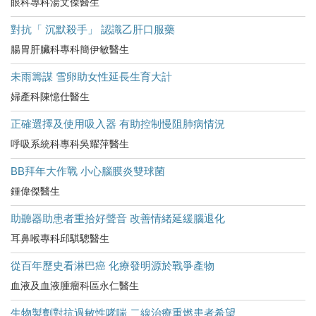
眼科專科湯文傑醫生
對抗「 沉默殺手」 認識乙肝口服藥
腸胃肝臟科專科簡伊敏醫生
未雨籌謀 雪卵助女性延長生育大計
婦產科陳憶仕醫生
正確選擇及使用吸入器 有助控制慢阻肺病情況
呼吸系統科專科吳耀萍醫生
BB拜年大作戰 小心腦膜炎雙球菌
鍾偉傑醫生
助聽器助患者重拾好聲音 改善情緒延緩腦退化
耳鼻喉專科邱騏驄醫生
從百年歷史看淋巴癌 化療發明源於戰爭產物
血液及血液腫瘤科區永仁醫生
生物製劑對抗過敏性哮喘 二線治療重燃患者希望