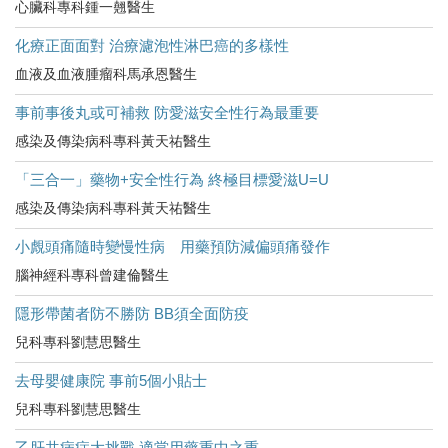
心臟科專科鍾一翹醫生
化療正面面對 治療濾泡性淋巴癌的多樣性
血液及血液腫瘤科馬承恩醫生
事前事後丸或可補救 防愛滋安全性行為最重要
感染及傳染病科專科黃天祐醫生
「三合一」藥物+安全性行為 終極目標愛滋U=U
感染及傳染病科專科黃天祐醫生
小覤頭痛隨時變慢性病 用藥預防減偏頭痛發作
腦神經科專科曾建倫醫生
隱形帶菌者防不勝防 BB須全面防疫
兒科專科劉慧思醫生
去母嬰健康院 事前5個小貼士
兒科專科劉慧思醫生
乙肝共病症大挑戰 適當用藥重中之重