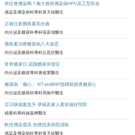
癌症會傳染嗎？兩大致癌傳染病HPV及乙型肝炎
感染及傳染病科專科黃天祐醫生
正確注射胰島素四步曲
内分泌及糖尿科專科張富強醫生
胰島素治療糖尿病八大迷思
内分泌及糖尿科專科丘思欣醫生
世界糖尿日 認識糖尿併發症
內分泌及糖尿專科唐俊業醫生
糖尿病「傷心」 NT-proBNP指標助篩查糖尿心
內分泌及糖尿科專科周振中醫生
百日咳個案急升 孕婦及家人產前做好預防
婦產科專科姚嘉樺醫生
軟疣傳染度高 勿擅找美容院清除
感染及傳染病科專科黃天祐醫生