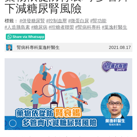
下減糖尿腎風險
標籤：
#併發糖尿腎
#控制血壓
#微蛋白尿
#腎功能
#人造胰島素
#糖尿病
#控糖者聯盟
#腎病科專科
#葉逸軒醫生
Share via Whatsapp
腎病科專科葉逸軒醫生
2021.08.17