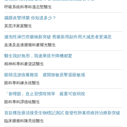
呼吸系統科專科溫志堅醫生
腦膜炎雙球菌 你知道多少？
莫昆洋家庭醫生
濾泡性淋巴癌藥物新突破 舊藥新用副作用大減患者更滿意
血液及血液腫瘤科麥耀光醫生
醫生我好無用，我連乘搭升降機都驚
精神科專科麥棨諾醫生
眼睛流淚痕癢難當 避開致敏原擊退眼敏感
眼科專科練永炫醫生
「射哩眼」豈止習慣咁簡單 嚴重可致弱視
眼科專科譚德祐醫生
首款獲批毋須接受生物標記測試 復發性卵巢癌維持治療新突破
臨床腫瘤科陳亮祖醫生