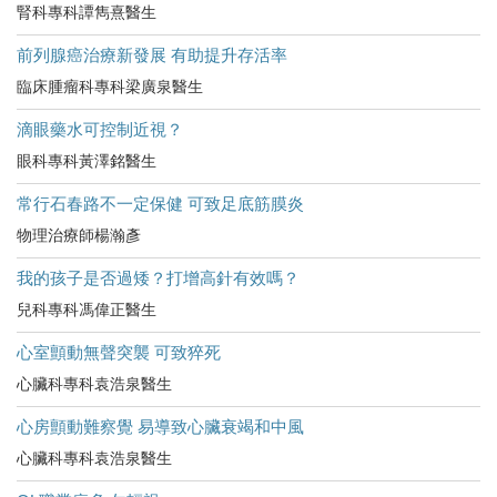
腎科專科譚雋熹醫生
前列腺癌治療新發展 有助提升存活率
臨床腫瘤科專科梁廣泉醫生
滴眼藥水可控制近視？
眼科專科黃澤銘醫生
常行石春路不一定保健 可致足底筋膜炎
物理治療師楊瀚彥
我的孩子是否過矮？打增高針有效嗎？
兒科專科馮偉正醫生
心室顫動無聲突襲 可致猝死
心臟科專科袁浩泉醫生
心房顫動難察覺 易導致心臟衰竭和中風
心臟科專科袁浩泉醫生