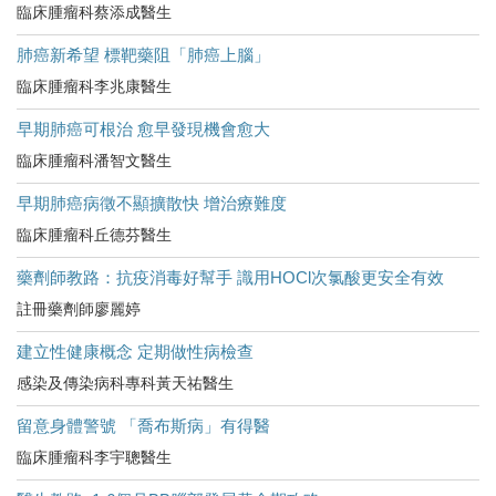
臨床腫瘤科蔡添成醫生
肺癌新希望 標靶藥阻「肺癌上腦」
臨床腫瘤科李兆康醫生
早期肺癌可根治 愈早發現機會愈大
臨床腫瘤科潘智文醫生
早期肺癌病徵不顯擴散快 增治療難度
臨床腫瘤科丘德芬醫生
藥劑師教路：抗疫消毒好幫手 識用HOCl次氯酸更安全有效
註冊藥劑師廖麗婷
建立性健康概念 定期做性病檢查
感染及傳染病科專科黃天祐醫生
留意身體警號 「喬布斯病」有得醫
臨床腫瘤科李宇聰醫生