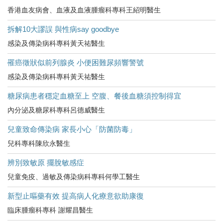
香港血友病會、血液及血液腫瘤科專科王紹明醫生
拆解10大謬誤 與性病say goodbye
感染及傳染病科專科黃天祐醫生
罹癌徵狀似前列腺炎 小便困難尿頻響警號
感染及傳染病科專科黃天祐醫生
糖尿病患者穩定血糖至上 空腹、餐後血糖須控制得宜
內分泌及糖尿科專科呂德威醫生
兒童致命傳染病 家長小心「防菌防毒」
兒科專科陳欣永醫生
辨別致敏原 擺脫敏感症
兒童免疫、過敏及傳染病科專科何學工醫生
新型止嘔藥有效 提高病人化療意欲助康復
臨床腫瘤科專科 謝耀昌醫生