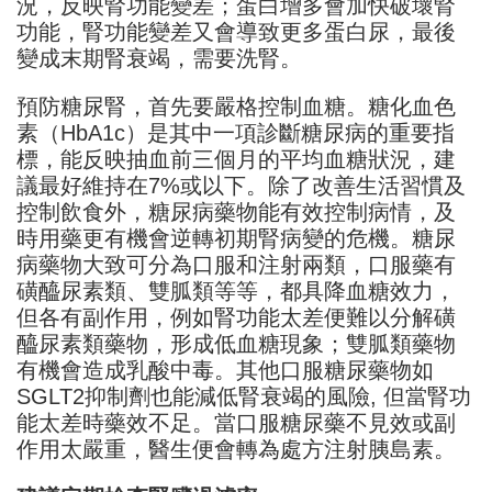
況，反映腎功能變差；蛋白增多會加快破壞腎
功能，腎功能變差又會導致更多蛋白尿，最後
變成末期腎衰竭，需要洗腎。
預防糖尿腎，首先要嚴格控制血糖。糖化血色
素（HbA1c）是其中一項診斷糖尿病的重要指
標，能反映抽血前三個月的平均血糖狀況，建
議最好維持在7%或以下。除了改善生活習慣及
控制飲食外，糖尿病藥物能有效控制病情，及
時用藥更有機會逆轉初期腎病變的危機。糖尿
病藥物大致可分為口服和注射兩類，口服藥有
磺醯尿素類、雙胍類等等，都具降血糖效力，
但各有副作用，例如腎功能太差便難以分解磺
醯尿素類藥物，形成低血糖現象；雙胍類藥物
有機會造成乳酸中毒。其他口服糖尿藥物如
SGLT2抑制劑也能減低腎衰竭的風險, 但當腎功
能太差時藥效不足。當口服糖尿藥不見效或副
作用太嚴重，醫生便會轉為處方注射胰島素。