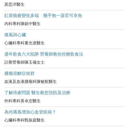
莫昆洋醫生
紅斑狼瘡變化多端 幾乎無一器官可幸免
內科專科陳鎮中醫生
痛風與心臟
心臟科專科董光達醫生
過年飲食六大陷阱 營養師教你控糖飲食法
註冊營養師陳玉儀女士
腫瘤溶解症候群
血液及血液腫瘤科陳敏航醫生
了解痔瘡問題 醫生教您預防及治療
外科專科黃卓忠醫生
為何痛風增加心血管疾病？
心臟科專科甄振庭醫生