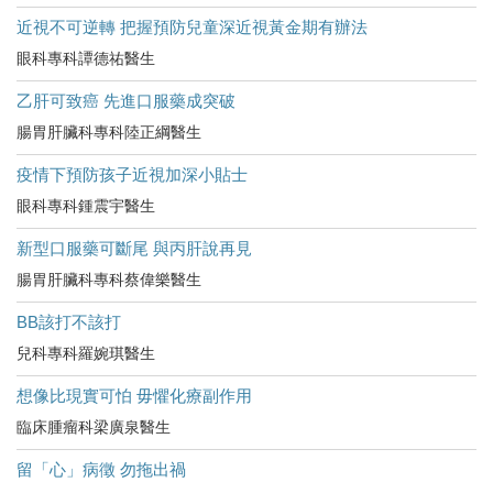
近視不可逆轉 把握預防兒童深近視黃金期有辦法
眼科專科譚德祐醫生
乙肝可致癌 先進口服藥成突破
腸胃肝臟科專科陸正綱醫生
疫情下預防孩子近視加深小貼士
眼科專科鍾震宇醫生
新型口服藥可斷尾 與丙肝說再見
腸胃肝臟科專科蔡偉樂醫生
BB該打不該打
兒科專科羅婉琪醫生
想像比現實可怕 毋懼化療副作用
臨床腫瘤科梁廣泉醫生
留「心」病徵 勿拖出禍