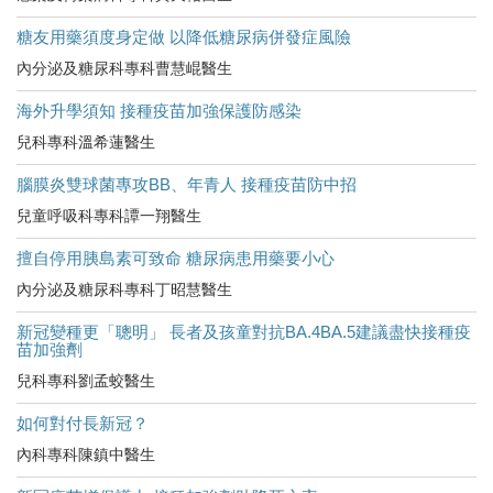
糖友用藥須度身定做 以降低糖尿病併發症風險
內分泌及糖尿科專科曹慧崐醫生
海外升學須知 接種疫苗加強保護防感染
兒科專科溫希蓮醫生
腦膜炎雙球菌專攻BB、年青人 接種疫苗防中招
兒童呼吸科專科譚一翔醫生
擅自停用胰島素可致命 糖尿病患用藥要小心
內分泌及糖尿科專科丁昭慧醫生
新冠變種更「聰明」 長者及孩童對抗BA.4BA.5建議盡快接種疫
苗加強劑
兒科專科劉孟蛟醫生
如何對付長新冠？
內科專科陳鎮中醫生