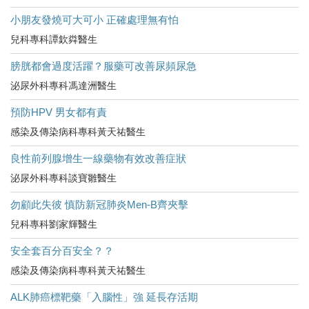
小朋友發燒可大可小 正確處理無有怕
兒科專科譚欽粦醫生
膀胱都會過度活躍？服藥可改善尿頻尿急
泌尿外科專科馮達洲醫生
預防HPV 男女都有責
感染及傳染病科專科黃天祐醫生
良性前列腺增生一線藥物有效改善症狀
泌尿外科專科談寶雛醫生
勿顧此失彼 慎防新冠肺炎Men-B齊夾擊
兒科專科劉家輝醫生
安全套百分百安全？？
感染及傳染病科專科黃天祐醫生
ALK肺癌標靶藥「入腦性」強 延長存活期