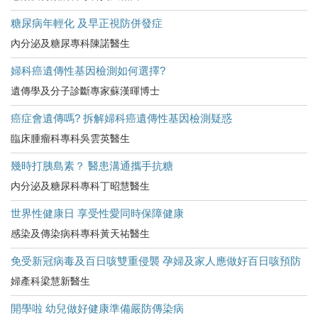
糖尿病年輕化 及早正視防併發症
內分泌及糖尿專科陳諾醫生
婦科癌遺傳性基因檢測如何選擇?
遺傳學及分子診斷專家蘇漢暉博士
癌症會遺傳嗎? 拆解婦科癌遺傳性基因檢測疑惑
臨床腫瘤科專科吳雲英醫生
幾時打胰島素？ 醫患溝通攜手抗糖
内分泌及糖尿科專科丁昭慧醫生
世界性健康日 享受性愛同時保障健康
感染及傳染病科專科黃天祐醫生
免受新冠病毒及百日咳雙重侵襲 孕婦及家人應做好百日咳預防
婦產科梁慧新醫生
開學啦 幼兒做好健康準備嚴防傳染病