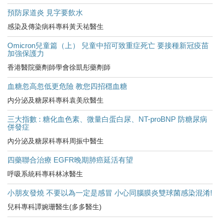
預防尿道炎 見字要飲水
感染及傳染病科專科黃天祐醫生
Omicron兒童篇（上） 兒童中招可致重症死亡 要接種新冠疫苗
加強保護力
香港醫院藥劑師學會徐凱彤藥劑師
血糖忽高忽低更危險 教您四招穩血糖
内分泌及糖尿科專科袁美欣醫生
三大指數 : 糖化血色素、微量白蛋白尿、NT-proBNP 防糖尿病
併發症
內分泌及糖尿科專科周振中醫生
四藥聯合治療 EGFR晚期肺癌延活有望
呼吸系統科專科林冰醫生
小朋友發燒 不要以為一定是感冒 小心同腦膜炎雙球菌感染混淆!
兒科專科譚婉珊醫生(多多醫生)