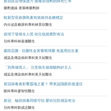
新冠疫苗增保護力 接種加強劑助降死亡率
藥劑連線 唐展峰藥劑師
較新型長效胰島素有效維持血糖穩定
内分泌及糖尿科專科林景欣醫生
疫情下發燒令人慌 幼兒低燒應對有法
兒科專科林嘉儀醫生
嚴防惡菌 - 抗藥性金黃葡萄球菌 免濫用抗生素
感染及傳染病科專科黃天祐醫生
「別再做情人」 注意衞生做個貓狗好主人
感染及傳染病科專科黃天祐醫生
新冠病毒會影響靈魂之窗？ 齊來認識眼疾後遺症
眼科專科廖智恒醫生
新冠、輪狀病毒同樣可怕 嬰幼兒防感染有法
兒科專科劉成志醫生