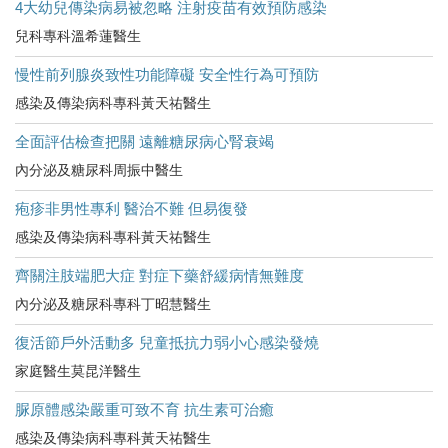
4大幼兒傳染病易被忽略 注射疫苗有效預防感染
兒科專科溫希蓮醫生
慢性前列腺炎致性功能障礙 安全性行為可預防
感染及傳染病科專科黃天祐醫生
全面評估檢查把關 遠離糖尿病心腎衰竭
內分泌及糖尿科周振中醫生
疱疹非男性專利 醫治不難 但易復發
感染及傳染病科專科黃天祐醫生
齊關注肢端肥大症 對症下藥舒緩病情無難度
內分泌及糖尿科專科丁昭慧醫生
復活節戶外活動多 兒童抵抗力弱小心感染發燒
家庭醫生莫昆洋醫生
脲原體感染嚴重可致不育 抗生素可治癒
感染及傳染病科專科黃天祐醫生