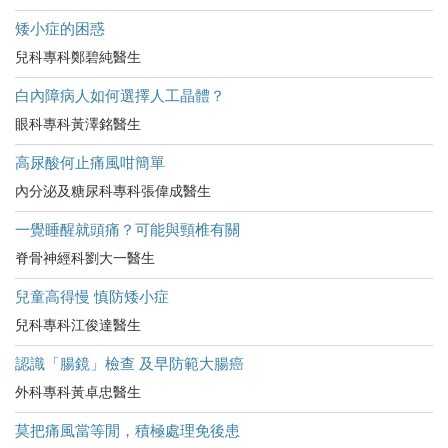
矮小症的困惑
兒科專科鄭碧純醫生
白內障病人如何選擇人工晶體？
眼科專科黃澤銘醫生
高尿酸何止痛風咁簡單
內分泌及糖尿科專科張偉成醫生
一覺睡醒就頭痛？可能與頸椎有關
脊骨神經科劉大一醫生
兒童高得慢 慎防矮小症
兒科專科江俊達醫生
認識「腸鏡」檢查 及早防範大腸癌
外科專科黃卓忠醫生
莫把痛風當等閒，積極處理免後患