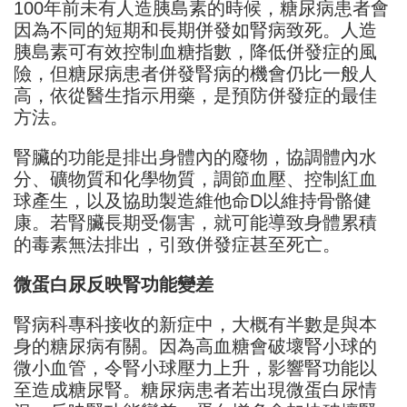
100年前未有人造胰島素的時候，糖尿病患者會
因為不同的短期和長期併發如腎病致死。人造
胰島素可有效控制血糖指數，降低併發症的風
險，但糖尿病患者併發腎病的機會仍比一般人
高，依從醫生指示用藥，是預防併發症的最佳
方法。
腎臟的功能是排出身體內的廢物，協調體內水
分、礦物質和化學物質，調節血壓、控制紅血
球產生，以及協助製造維他命D以維持骨骼健
康。若腎臟長期受傷害，就可能導致身體累積
的毒素無法排出，引致併發症甚至死亡。
微蛋白尿反映腎功能變差
腎病科專科接收的新症中，大概有半數是與本
身的糖尿病有關。因為高血糖會破壞腎小球的
微小血管，令腎小球壓力上升，影響腎功能以
至造成糖尿腎。糖尿病患者若出現微蛋白尿情