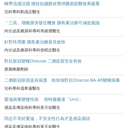
轉季流感活躍 徵狀似腦膜炎雙球菌易延醫後果嚴重
兒科專科劉成志醫生
「三高」增糖尿併發症機會 胰島素治療可減低風險
內分泌及糖尿科專科馬焌傑醫生
針對性用藥 胰島素治糖尿見效快
內分泌及糖尿科專科曾昭志醫生
對抗新冠變種Omicron 二價疫苗安全有效
唐展峰藥劑師
二價新冠疫苗提高保護 助加強對抗Omicron BA.4/5變種病毒
兒科專科溫希蓮醫生
愛滋病漸變慢性病 按時服藥達「U=U」
感染及傳染病科專科黃天祐醫生
同志不等於愛滋，不安全性行為才是感染源頭
感染及傳染病科專科黃天祐醫生