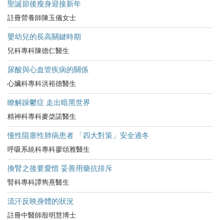
聖誕節後瘦身迎接新年
註冊營養師陳玉儀女士
嬰幼兒的長高關鍵時期
兒科專科陳德仁醫生
尿酸與心血管疾病的關係
心臟科專科洪裕德醫生
瞭解躁鬱症 走出暗黑世界
精神科專科麥棨諾醫生
慢性阻塞性肺病患者 「四大對策」安全過冬
呼吸系統科專科廖頌雅醫生
換腎之後要愛惜 妥善用藥抗排斥
腎科專科譚雋熹醫生
流汗反映身體的狀況
註冊中醫師殷明慧博士