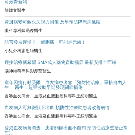
可致腎衰竭
簡煒文醫生
黃斑病變可致永久視力損傷 及早預防降患病風險
眼科專科陳迅傑醫生
語言發展遲慢？「黐脷筋」可能是元凶！
小兒外科廖思維醫生
迎接治療新希望 SMA成人藥物資助擴展 最新安排全面睇
腦神經科專科彭彥茹醫生
童年因病行動受限 血友病患者靠「預防性治療」重拾自由人
生 醫生：超聲波助早期發現關節損傷
香港血友病會、血液及血液腫瘤科專科王紹明醫生
血友病人可無徵狀下出血 預防性治療助患者改善病情
香港血友病會、血液及血液腫瘤科專科王紹明醫生
香港血友病會調查：患者關節出血不自知 預防性治療重拾正常
生活