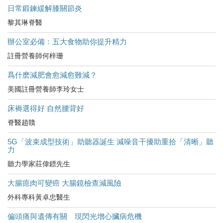
日常鍛鍊緩解膝關節炎
黎其琳脊醫
辦公室必備：五大食物助你提升精力
註冊營養師何梓珊
爲什麽減肥會愈減愈難減？
美國註冊營養師李玲女士
床褥選得好 自然腰背好
脊醫趙贛
5G「波束成型技術」助聽器誕生 減噪音干擾助重拾「清晰」聽
力
聽力學家莊偉鏢先生
大腸瘜肉可變癌 大腸鏡檢查減風險
外科專科黃卓忠醫生
偏頭痛與遺傳有關 現閃光增心臟病危機