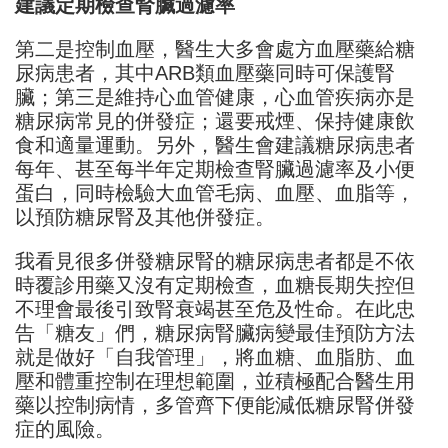
建議定期檢查腎臟過濾率
第二是控制血壓，醫生大多會處方血壓藥給糖
尿病患者，其中ARB類血壓藥同時可保護腎
臟；第三是維持心血管健康，心血管疾病亦是
糖尿病常見的併發症；還要戒煙、保持健康飲
食和適量運動。另外，醫生會建議糖尿病患者
每年、甚至每半年定期檢查腎臟過濾率及小便
蛋白，同時檢驗大血管毛病、血壓、血脂等，
以預防糖尿腎及其他併發症。
我看見很多併發糖尿腎的糖尿病患者都是不依
時覆診用藥又沒有定期檢查，血糖長期失控但
不理會最後引致腎衰竭甚至危及性命。在此忠
告「糖友」們，糖尿病腎臟病變最佳預防方法
就是做好「自我管理」，將血糖、血脂肪、血
壓和體重控制在理想範圍，並積極配合醫生用
藥以控制病情，多管齊下便能減低糖尿腎併發
症的風險。