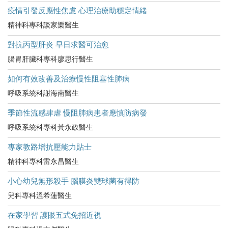
疫情引發反應性焦慮 心理治療助穩定情緒
精神科專科談家樂醫生
對抗丙型肝炎 早日求醫可治愈
腸胃肝臟科專科廖思行醫生
如何有效改善及治療慢性阻塞性肺病
呼吸系統科謝海南醫生
季節性流感肆虐 慢阻肺病患者應慎防病發
呼吸系統科專科黃永政醫生
專家教路增抗壓能力貼士
精神科專科雷永昌醫生
小心幼兒無形殺手 腦膜炎雙球菌有得防
兒科專科溫希蓮醫生
在家學習 護眼五式免招近視