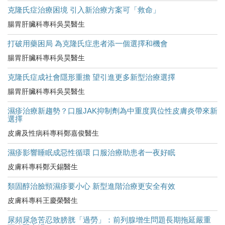
克隆氏症治療困境 引入新治療方案可「救命」
腸胃肝臟科專科吳昊醫生
打破用藥困局 為克隆氏症患者添一個選擇和機會
腸胃肝臟科專科吳昊醫生
克隆氏症成社會隱形重擔 望引進更多新型治療選擇
腸胃肝臟科專科吳昊醫生
濕疹治療新趨勢？口服JAK抑制劑為中重度異位性皮膚炎帶來新
選擇
皮膚及性病科專科鄭嘉俊醫生
濕疹影響睡眠成惡性循環 口服治療助患者一夜好眠
皮膚科專科鄭天錫醫生
類固醇治臉頸濕疹要小心 新型進階治療更安全有效
皮膚科專科王慶榮醫生
尿頻尿急苦忍致膀胱「過勞」：前列腺增生問題長期拖延嚴重