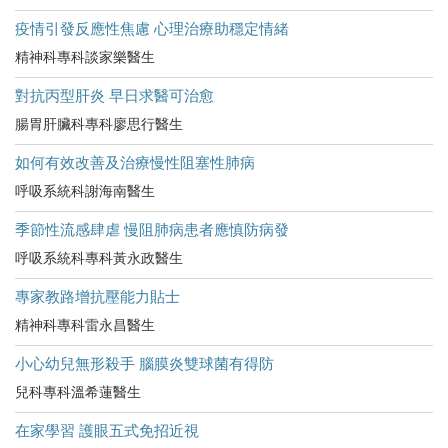
疫情引發反應性焦慮 心理治療助穩定情緒
精神科專科談家樂醫生
對抗丙型肝炎 早日求醫可治愈
腸胃肝臟科專科廖思行醫生
如何有效改善及治療慢性阻塞性肺病
呼吸系統科謝海南醫生
季節性流感肆虐 慢阻肺病患者應慎防病發
呼吸系統科專科黃永政醫生
專家教路增抗壓能力貼士
精神科專科雷永昌醫生
小心幼兒無形殺手 腦膜炎雙球菌有得防
兒科專科溫希蓮醫生
在家學習 護眼五式免招近視