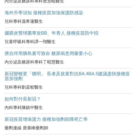
內分泌及糖尿科專科曹慧崐醫生
海外升學須知 接種疫苗加強保護防感染
兒科專科溫希蓮醫生
腦膜炎雙球菌專攻BB、年青人 接種疫苗防中招
兒童呼吸科專科譚一翔醫生
擅自停用胰島素可致命 糖尿病患用藥要小心
內分泌及糖尿科專科丁昭慧醫生
新冠變種更「聰明」 長者及孩童對抗BA.4BA.5建議盡快接種疫
苗加強劑
兒科專科劉孟蛟醫生
如何對付長新冠？
內科專科陳鎮中醫生
新冠疫苗增保護力 接種加強劑助降死亡率
藥劑連線 唐展峰藥劑師