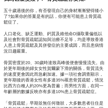
五十歲過後的你，有否發現自己的身材漸漸變得矮小
了?如果你的答案是有的話，你便有可能患上骨質疏
鬆症了。
人口老化、缺乏運動、鈣質及維他命D攝取量偏低以
及社會對骨質疏鬆認知與治療不足等，均是導致香港
人患上骨質疏鬆及其併發症的主要成因，而且患病情
況日趨嚴重。
骨質密度於20、30歲時達致高峰後便會慢慢流失。由
於更年期後的婦女女性賀爾蒙下滑的關係，骨質流失
的速度更會因此而急劇加速。據一項社會調查顯示，
更年期後的香港女性有多達35%罹患骨質疏鬆，情況
比西方白種人約20%更為普遍；而男性方面，在同一
年齡層的數據反映亦有多達10%患上骨質疏鬆症。
「骨質疏鬆」早期並無任何徵狀，大多數患者往住是