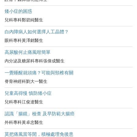
矮小症的困惑
兒科專科鄭碧純醫生
白內障病人如何選擇人工晶體？
眼科專科黃澤銘醫生
高尿酸何止痛風咁簡單
內分泌及糖尿科專科張偉成醫生
一覺睡醒就頭痛？可能與頸椎有關
脊骨神經科劉大一醫生
兒童高得慢 慎防矮小症
兒科專科江俊達醫生
認識「腸鏡」檢查 及早防範大腸癌
外科專科黃卓忠醫生
莫把痛風當等閒，積極處理免後患