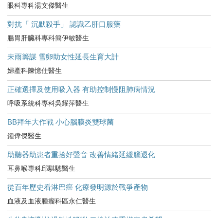
眼科專科湯文傑醫生
對抗「 沉默殺手」 認識乙肝口服藥
腸胃肝臟科專科簡伊敏醫生
未雨籌謀 雪卵助女性延長生育大計
婦產科陳憶仕醫生
正確選擇及使用吸入器 有助控制慢阻肺病情況
呼吸系統科專科吳耀萍醫生
BB拜年大作戰 小心腦膜炎雙球菌
鍾偉傑醫生
助聽器助患者重拾好聲音 改善情緒延緩腦退化
耳鼻喉專科邱騏驄醫生
從百年歷史看淋巴癌 化療發明源於戰爭產物
血液及血液腫瘤科區永仁醫生