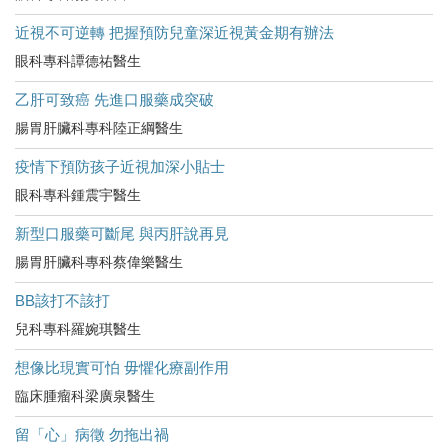
近視不可逆轉 把握預防兒童深近視黃金期有辦法
眼科專科譚德祐醫生
乙肝可致癌 先進口服藥成突破
腸胃肝臟科專科陸正綱醫生
疫情下預防孩子近視加深小貼士
眼科專科鍾震宇醫生
新型口服藥可斷尾 與丙肝說再見
腸胃肝臟科專科蔡偉樂醫生
BB該打不該打
兒科專科羅婉琪醫生
想像比現實可怕 毋懼化療副作用
臨床腫瘤科梁廣泉醫生
留「心」病徵 勿拖出禍