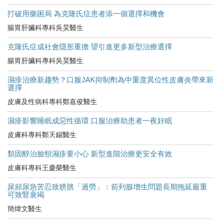
打破用藥困局 為克隆氏症患者添一個選擇和機會
腸胃肝臟科專科吳昊醫生
克隆氏症成社會隱形重擔 望引進更多新型治療選擇
腸胃肝臟科專科吳昊醫生
濕疹治療新趨勢？口服JAK抑制劑為中重度異位性皮膚炎帶來新
選擇
皮膚及性病科專科鄭嘉俊醫生
濕疹影響睡眠成惡性循環 口服治療助患者一夜好眠
皮膚科專科鄭天錫醫生
類固醇治臉頸濕疹要小心 新型進階治療更安全有效
皮膚科專科王慶榮醫生
尿頻尿急苦忍致膀胱「過勞」：前列腺增生問題長期拖延嚴重
可致腎衰竭
簡煒文醫生