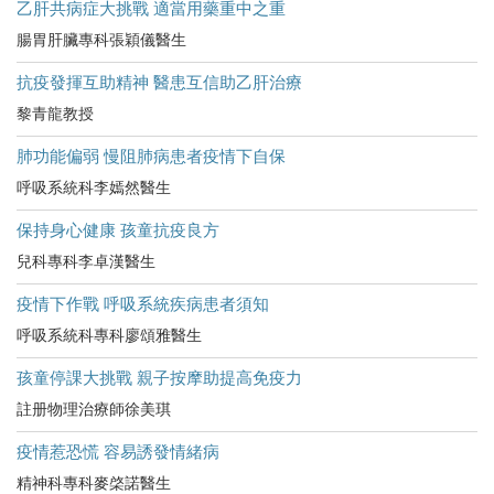
乙肝共病症大挑戰 適當用藥重中之重
腸胃肝臟專科張穎儀醫生
抗疫發揮互助精神 醫患互信助乙肝治療
黎青龍教授
肺功能偏弱 慢阻肺病患者疫情下自保
呼吸系統科李嫣然醫生
保持身心健康 孩童抗疫良方
兒科專科李卓漢醫生
疫情下作戰 呼吸系統疾病患者須知
呼吸系統科專科廖頌雅醫生
孩童停課大挑戰 親子按摩助提高免疫力
註册物理治療師徐美琪
疫情惹恐慌 容易誘發情緒病
精神科專科麥棨諾醫生