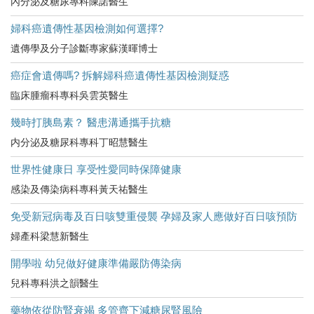
內分泌及糖尿專科陳諾醫生
婦科癌遺傳性基因檢測如何選擇?
遺傳學及分子診斷專家蘇漢暉博士
癌症會遺傳嗎? 拆解婦科癌遺傳性基因檢測疑惑
臨床腫瘤科專科吳雲英醫生
幾時打胰島素？ 醫患溝通攜手抗糖
内分泌及糖尿科專科丁昭慧醫生
世界性健康日 享受性愛同時保障健康
感染及傳染病科專科黃天祐醫生
免受新冠病毒及百日咳雙重侵襲 孕婦及家人應做好百日咳預防
婦產科梁慧新醫生
開學啦 幼兒做好健康準備嚴防傳染病
兒科專科洪之韻醫生
藥物依從防腎衰竭 多管齊下減糖尿腎風險