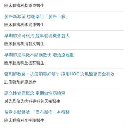
臨床腫瘤科蔡添成醫生
肺癌新希望 標靶藥阻「肺癌上腦」
臨床腫瘤科李兆康醫生
早期肺癌可根治 愈早發現機會愈大
臨床腫瘤科潘智文醫生
早期肺癌病徵不顯擴散快 增治療難度
臨床腫瘤科丘德芬醫生
藥劑師教路：抗疫消毒好幫手 識用HOCl次氯酸更安全有效
註冊藥劑師廖麗婷
建立性健康概念 定期做性病檢查
感染及傳染病科專科黃天祐醫生
留意身體警號 「喬布斯病」有得醫
臨床腫瘤科李宇聰醫生