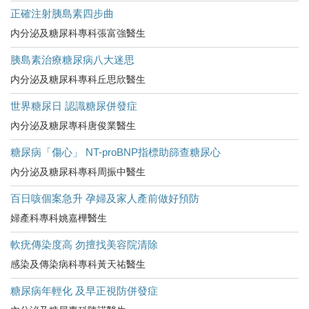
正確注射胰島素四步曲
内分泌及糖尿科專科張富強醫生
胰島素治療糖尿病八大迷思
内分泌及糖尿科專科丘思欣醫生
世界糖尿日 認識糖尿併發症
內分泌及糖尿專科唐俊業醫生
糖尿病「傷心」 NT-proBNP指標助篩查糖尿心
內分泌及糖尿科專科周振中醫生
百日咳個案急升 孕婦及家人產前做好預防
婦產科專科姚嘉樺醫生
軟疣傳染度高 勿擅找美容院清除
感染及傳染病科專科黃天祐醫生
糖尿病年輕化 及早正視防併發症