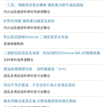
「三高」增糖尿併發症機會 胰島素治療可減低風險
內分泌及糖尿科專科馬焌傑醫生
針對性用藥 胰島素治糖尿見效快
內分泌及糖尿科專科曾昭志醫生
對抗新冠變種Omicron 二價疫苗安全有效
唐展峰藥劑師
二價新冠疫苗提高保護 助加強對抗Omicron BA.4/5變種病毒
兒科專科溫希蓮醫生
愛滋病漸變慢性病 按時服藥達「U=U」
感染及傳染病科專科黃天祐醫生
同志不等於愛滋，不安全性行為才是感染源頭
感染及傳染病科專科黃天祐醫生
糖友用藥須度身定做 以降低糖尿病併發症風險