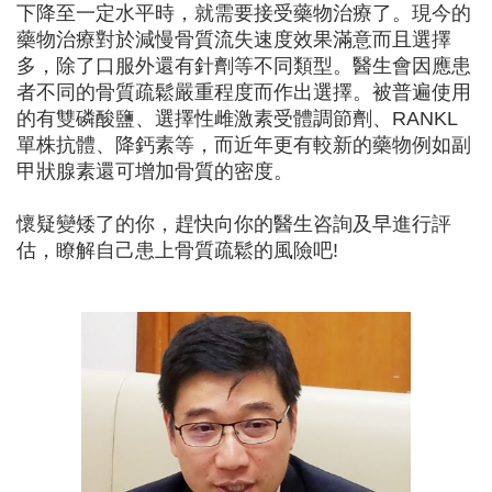
下降至一定水平時，就需要接受藥物治療了。現今的
藥物治療對於減慢骨質流失速度效果滿意而且選擇
多，除了口服外還有針劑等不同類型。醫生會因應患
者不同的骨質疏鬆嚴重程度而作出選擇。被普遍使用
的有雙磷酸鹽、選擇性雌激素受體調節劑、RANKL
單株抗體、降鈣素等，而近年更有較新的藥物例如副
甲狀腺素還可增加骨質的密度。
懷疑變矮了的你，趕快向你的醫生咨詢及早進行評
估，瞭解自己患上骨質疏鬆的風險吧!