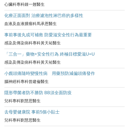
心臟科專科鍾一翹醫生
化療正面面對 治療濾泡性淋巴癌的多樣性
血液及血液腫瘤科馬承恩醫生
事前事後丸或可補救 防愛滋安全性行為最重要
感染及傳染病科專科黃天祐醫生
「三合一」藥物+安全性行為 終極目標愛滋U=U
感染及傳染病科專科黃天祐醫生
小覤頭痛隨時變慢性病 用藥預防減偏頭痛發作
腦神經科專科曾建倫醫生
隱形帶菌者防不勝防 BB須全面防疫
兒科專科劉慧思醫生
去母嬰健康院 事前5個小貼士
兒科專科劉慧思醫生