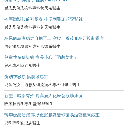
感染及傳染病科專科黃天祐醫生
罹癌徵狀似前列腺炎 小便困難尿頻響警號
感染及傳染病科專科黃天祐醫生
糖尿病患者穩定血糖至上 空腹、餐後血糖須控制得宜
內分泌及糖尿科專科呂德威醫生
兒童致命傳染病 家長小心「防菌防毒」
兒科專科陳欣永醫生
辨別致敏原 擺脫敏感症
兒童免疫、過敏及傳染病科專科何學工醫生
新型止嘔藥有效 提高病人化療意欲助康復
臨床腫瘤科專科 謝耀昌醫生
轉季流感活躍 徵狀似腦膜炎雙球菌易延醫後果嚴重
兒科專科劉成志醫生