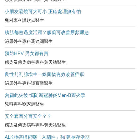
小朋友發燒可大可小 正確處理無有怕
兒科專科譚欽粦醫生
膀胱都會過度活躍？服藥可改善尿頻尿急
泌尿外科專科馮達洲醫生
預防HPV 男女都有責
感染及傳染病科專科黃天祐醫生
良性前列腺增生一線藥物有效改善症狀
泌尿外科專科談寶雛醫生
勿顧此失彼 慎防新冠肺炎Men-B齊夾擊
兒科專科劉家輝醫生
安全套百分百安全？？
感染及傳染病科專科黃天祐醫生
ALK肺癌標靶藥「入腦性」強 延長存活期