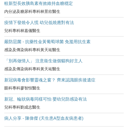
較新型長效胰島素有效維持血糖穩定
内分泌及糖尿科專科林景欣醫生
疫情下發燒令人慌 幼兒低燒應對有法
兒科專科林嘉儀醫生
嚴防惡菌 - 抗藥性金黃葡萄球菌 免濫用抗生素
感染及傳染病科專科黃天祐醫生
「別再做情人」 注意衞生做個貓狗好主人
感染及傳染病科專科黃天祐醫生
新冠病毒會影響靈魂之窗？ 齊來認識眼疾後遺症
眼科專科廖智恒醫生
新冠、輪狀病毒同樣可怕 嬰幼兒防感染有法
兒科專科劉成志醫生
病人分享 - 陳偉傑 (天生患A型血友病患者)