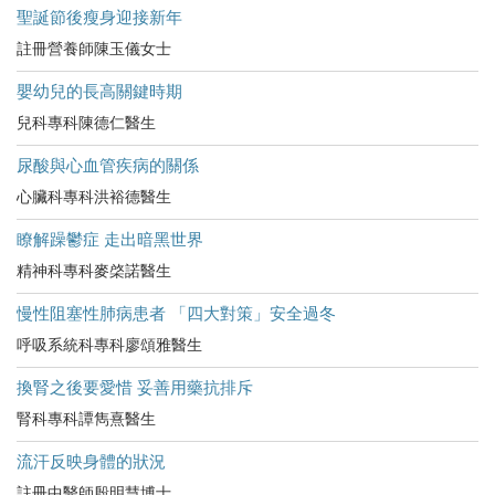
聖誕節後瘦身迎接新年
註冊營養師陳玉儀女士
嬰幼兒的長高關鍵時期
兒科專科陳德仁醫生
尿酸與心血管疾病的關係
心臟科專科洪裕德醫生
瞭解躁鬱症 走出暗黑世界
精神科專科麥棨諾醫生
慢性阻塞性肺病患者 「四大對策」安全過冬
呼吸系統科專科廖頌雅醫生
換腎之後要愛惜 妥善用藥抗排斥
腎科專科譚雋熹醫生
流汗反映身體的狀況
註冊中醫師殷明慧博士