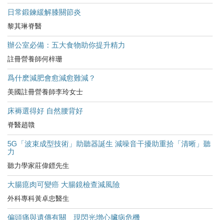
日常鍛鍊緩解膝關節炎
黎其琳脊醫
辦公室必備：五大食物助你提升精力
註冊營養師何梓珊
爲什麽減肥會愈減愈難減？
美國註冊營養師李玲女士
床褥選得好 自然腰背好
脊醫趙贛
5G「波束成型技術」助聽器誕生 減噪音干擾助重拾「清晰」聽
力
聽力學家莊偉鏢先生
大腸瘜肉可變癌 大腸鏡檢查減風險
外科專科黃卓忠醫生
偏頭痛與遺傳有關 現閃光增心臟病危機