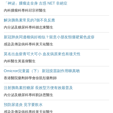
「神泌」腫瘤走全身 古惑 NET 非絕症
內科腫瘤科專科邱宗祥醫生
解決胰島素常見的7個不良反應
内分泌及糖尿科專科鍾志東醫生
新冠肺炎同邊種病好相似？留意小朋友頸僵硬紫色皮疹
感染及傳染病科專科黃天祐醫生
莫名出血瘀青可大可小 血友病原來也有後天性
內科醫生黃嘉偉醫生
Omicron兒童篇（下） 新冠疫苗副作用睇真啲
香港醫院藥劑師學會徐凱彤藥劑師
注射胰島素控糖尿 長效型方便有效最普及
內分泌及糖尿科專科劉詠恩醫生
預防尿道炎 見字要飲水
感染及傳染病科專科黃天祐醫生