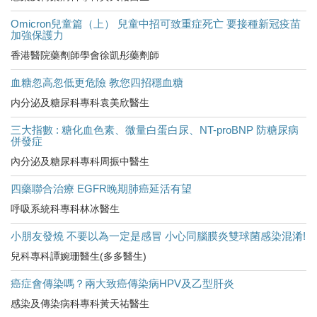
Omicron兒童篇（上） 兒童中招可致重症死亡 要接種新冠疫苗
加強保護力
香港醫院藥劑師學會徐凱彤藥劑師
血糖忽高忽低更危險 教您四招穩血糖
内分泌及糖尿科專科袁美欣醫生
三大指數 : 糖化血色素、微量白蛋白尿、NT-proBNP 防糖尿病
併發症
內分泌及糖尿科專科周振中醫生
四藥聯合治療 EGFR晚期肺癌延活有望
呼吸系統科專科林冰醫生
小朋友發燒 不要以為一定是感冒 小心同腦膜炎雙球菌感染混淆!
兒科專科譚婉珊醫生(多多醫生)
癌症會傳染嗎？兩大致癌傳染病HPV及乙型肝炎
感染及傳染病科專科黃天祐醫生