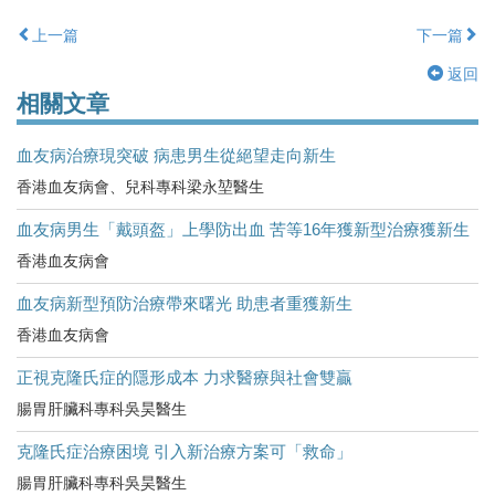
上一篇
下一篇
返回
相關文章
血友病治療現突破 病患男生從絕望走向新生
香港血友病會、兒科專科梁永堃醫生
血友病男生「戴頭盔」上學防出血 苦等16年獲新型治療獲新生
香港血友病會
血友病新型預防治療帶來曙光 助患者重獲新生
香港血友病會
正視克隆氏症的隱形成本 力求醫療與社會雙贏
腸胃肝臟科專科吳昊醫生
克隆氏症治療困境 引入新治療方案可「救命」
腸胃肝臟科專科吳昊醫生