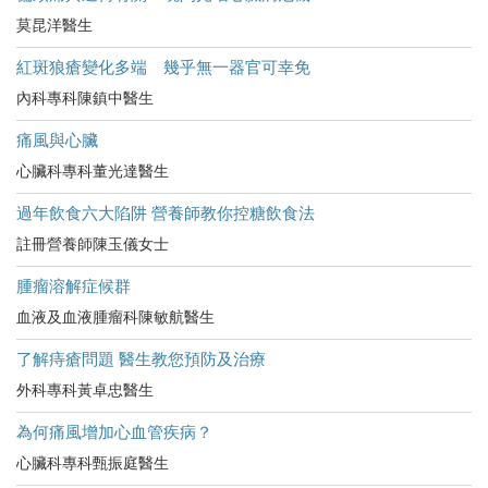
莫昆洋醫生
紅斑狼瘡變化多端 幾乎無一器官可幸免
內科專科陳鎮中醫生
痛風與心臟
心臟科專科董光達醫生
過年飲食六大陷阱 營養師教你控糖飲食法
註冊營養師陳玉儀女士
腫瘤溶解症候群
血液及血液腫瘤科陳敏航醫生
了解痔瘡問題 醫生教您預防及治療
外科專科黃卓忠醫生
為何痛風增加心血管疾病？
心臟科專科甄振庭醫生