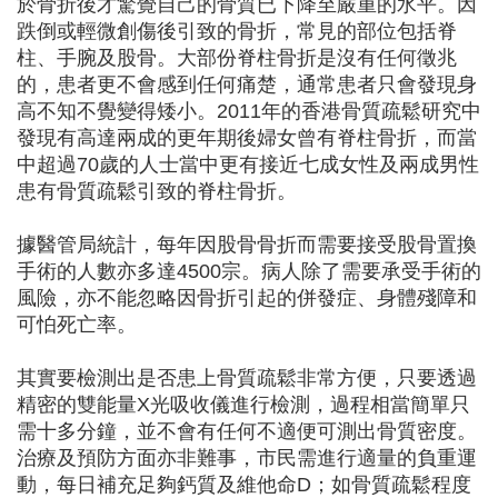
於骨折後才驚覺自己的骨質已下降至嚴重的水平。因
跌倒或輕微創傷後引致的骨折，常見的部位包括脊
柱、手腕及股骨。大部份脊柱骨折是沒有任何徵兆
的，患者更不會感到任何痛楚，通常患者只會發現身
高不知不覺變得矮小。2011年的香港骨質疏鬆研究中
發現有高達兩成的更年期後婦女曾有脊柱骨折，而當
中超過70歲的人士當中更有接近七成女性及兩成男性
患有骨質疏鬆引致的脊柱骨折。
據醫管局統計，每年因股骨骨折而需要接受股骨置換
手術的人數亦多達4500宗。病人除了需要承受手術的
風險，亦不能忽略因骨折引起的併發症、身體殘障和
可怕死亡率。
其實要檢測出是否患上骨質疏鬆非常方便，只要透過
精密的雙能量X光吸收儀進行檢測，過程相當簡單只
需十多分鐘，並不會有任何不適便可測出骨質密度。
治療及預防方面亦非難事，市民需進行適量的負重運
動，每日補充足夠鈣質及維他命D；如骨質疏鬆程度