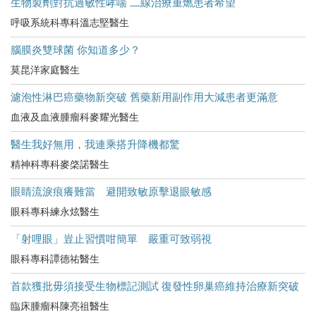
生物製劑對抗過敏性哮喘 二線治療重燃患者希望
呼吸系統科專科溫志堅醫生
腦膜炎雙球菌 你知道多少？
莫昆洋家庭醫生
濾泡性淋巴癌藥物新突破 舊藥新用副作用大減患者更滿意
血液及血液腫瘤科麥耀光醫生
醫生我好無用，我連乘搭升降機都驚
精神科專科麥棨諾醫生
眼睛流淚痕癢難當 避開致敏原擊退眼敏感
眼科專科練永炫醫生
「射哩眼」豈止習慣咁簡單 嚴重可致弱視
眼科專科譚德祐醫生
首款獲批毋須接受生物標記測試 復發性卵巢癌維持治療新突破
臨床腫瘤科陳亮祖醫生