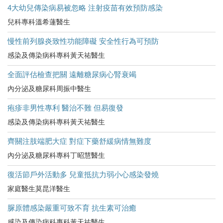
4大幼兒傳染病易被忽略 注射疫苗有效預防感染
兒科專科溫希蓮醫生
慢性前列腺炎致性功能障礙 安全性行為可預防
感染及傳染病科專科黃天祐醫生
全面評估檢查把關 遠離糖尿病心腎衰竭
內分泌及糖尿科周振中醫生
疱疹非男性專利 醫治不難 但易復發
感染及傳染病科專科黃天祐醫生
齊關注肢端肥大症 對症下藥舒緩病情無難度
內分泌及糖尿科專科丁昭慧醫生
復活節戶外活動多 兒童抵抗力弱小心感染發燒
家庭醫生莫昆洋醫生
脲原體感染嚴重可致不育 抗生素可治癒
感染及傳染病科專科黃天祐醫生