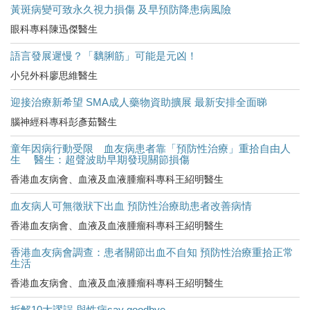
黃斑病變可致永久視力損傷 及早預防降患病風險
眼科專科陳迅傑醫生
語言發展遲慢？「黐脷筋」可能是元凶！
小兒外科廖思維醫生
迎接治療新希望 SMA成人藥物資助擴展 最新安排全面睇
腦神經科專科彭彥茹醫生
童年因病行動受限 血友病患者靠「預防性治療」重拾自由人
生 醫生：超聲波助早期發現關節損傷
香港血友病會、血液及血液腫瘤科專科王紹明醫生
血友病人可無徵狀下出血 預防性治療助患者改善病情
香港血友病會、血液及血液腫瘤科專科王紹明醫生
香港血友病會調查：患者關節出血不自知 預防性治療重拾正常
生活
香港血友病會、血液及血液腫瘤科專科王紹明醫生
拆解10大謬誤 與性病say goodbye