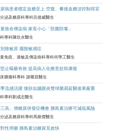
糖尿病患者穩定血糖至上 空腹、餐後血糖須控制得宜
分泌及糖尿科專科呂德威醫生
兒童致命傳染病 家長小心「防菌防毒」
科專科陳欣永醫生
別致敏原 擺脫敏感症
童免疫、過敏及傳染病科專科何學工醫生
新型止嘔藥有效 提高病人化療意欲助康復
床腫瘤科專科 謝耀昌醫生
轉季流感活躍 徵狀似腦膜炎雙球菌易延醫後果嚴重
科專科劉成志醫生
「三高」增糖尿併發症機會 胰島素治療可減低風險
分泌及糖尿科專科馬焌傑醫生
針對性用藥 胰島素治糖尿見效快