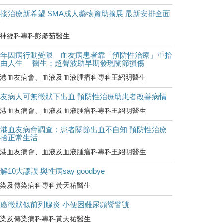
接治療新希望 SMA成人藥物資助擴展 最新安排全面
睇
神經科專科彭彥茹醫生
童年因病行動受限 血友病患者靠「預防性治療」重拾
自由人生 醫生：超聲波助早期發現關節損傷
港血友病會、血液及血液腫瘤科專科王紹明醫生
血友病人可無徵狀下出血 預防性治療助患者改善病情
港血友病會、血液及血液腫瘤科專科王紹明醫生
香港血友病會調查：患者關節出血不自知 預防性治療
重拾正常生活
港血友病會、血液及血液腫瘤科專科王紹明醫生
解10大謬誤 與性病say goodbye
染及傳染病科專科黃天祐醫生
罹癌徵狀似前列腺炎 小便困難尿頻響警號
染及傳染病科專科黃天祐醫生