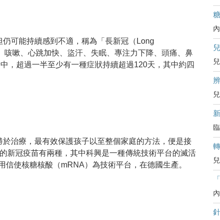
內
仍可能持續感到不適，稱為「長新冠（Long
悶、咳嗽、心跳加快、盜汗、失眠、專注力下降、頭痛、鼻
兒
者中，超過一半至少有一種症狀持續超過120天，其中約四
辨
兒
臨
勝於治療，最有效保護孩子以至整個家庭的方法，便是接
種的新冠疫苗有兩種，其中科興是一種傳統技術平台的滅活
兒
則是採用信使核糖核酸（mRNA）為技術平台，在德國生產。
內