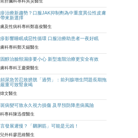
胃肝臟科專科吳昊醫生
濕疹治療新趨勢？口服JAK抑制劑為中重度異位性皮膚
炎帶來新選擇
膚及性病科專科鄭嘉俊醫生
濕疹影響睡眠成惡性循環 口服治療助患者一夜好眠
膚科專科鄭天錫醫生
類固醇治臉頸濕疹要小心 新型進階治療更安全有效
膚科專科王慶榮醫生
尿頻尿急苦忍致膀胱「過勞」：前列腺增生問題長期拖
延嚴重可致腎衰竭
煒文醫生
黃斑病變可致永久視力損傷 及早預防降患病風險
科專科陳迅傑醫生
語言發展遲慢？「黐脷筋」可能是元凶！
兒外科廖思維醫生