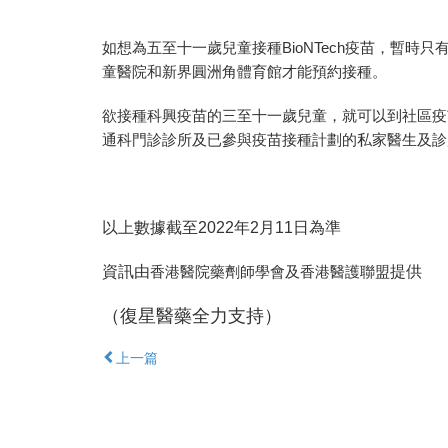
如想為五至十一歲兒童接種BioNTech疫苗，暫
童醫院和新界圓洲角體育館才能預約接種。
欲接種科興疫苗的三至十一歲兒童，就可以到社區疫
通科門診診所及已參與疫苗接種計劃的私家醫生及診
以上數據截至2022年2月11日為準
資訊由
提供
香港醫院藥劑師學會及香港醫護聯盟
（復星醫藥全力支持）
上一篇