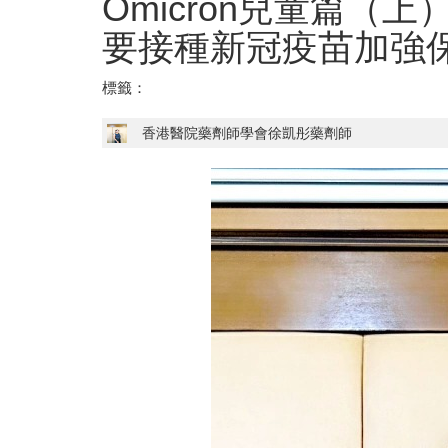
Omicron兒童篇（
要接種新冠疫苗加強
標籤：
香港醫院藥劑師學會徐凱彤藥劑師