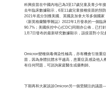
科興疫苗在中國內地已為3至17歲兒童及青少年
去年臨床數據顯示，6至11歲兒童接種疫苗的預防病發
2021年
底分別獲美國、英國及加拿大等多個國家
《新英格蘭醫學雜誌》
2022
年
1
月發表的一個臨床研
90.7%
；
美國疾控中心(CDC)同期亦公佈
，已打
1月7日發布的最新研究數據顯示，該疫苗對小兒多
Omicron變種病毒傳染性極高，亦有機會引致
苗，因為身體抗體水平越高，患重症及感染他人
有任何問題，可諮詢家庭醫生或藥劑師。
下期再和大家談談Omicron另一個受關注的議題-