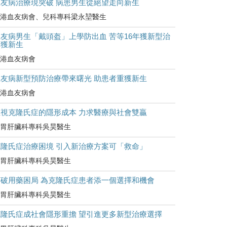
血友病治療現突破 病患男生從絕望走向新生
港血友病會、兒科專科梁永堃醫生
友病男生「戴頭盔」上學防出血 苦等16年獲新型治
療獲新生
港血友病會
血友病新型預防治療帶來曙光 助患者重獲新生
港血友病會
正視克隆氏症的隱形成本 力求醫療與社會雙贏
胃肝臟科專科吳昊醫生
克隆氏症治療困境 引入新治療方案可「救命」
胃肝臟科專科吳昊醫生
打破用藥困局 為克隆氏症患者添一個選擇和機會
胃肝臟科專科吳昊醫生
克隆氏症成社會隱形重擔 望引進更多新型治療選擇