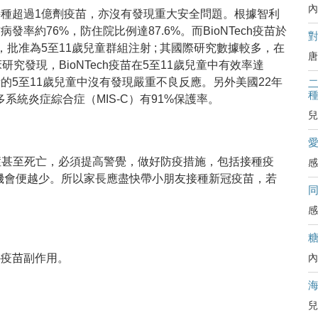
內
接種超過1億劑疫苗，亦沒有發現重大安全問題。根據智利
率約76%，防住院比例達87.6%。而BioNTech
疫苗於
對
，批准為
5
至
11
歲兒童群組注射
;
其國際研究數據較多
，在
唐
究發現，BioNTech疫苗在
5
至
11
歲兒童中有效率達
針的
5
至
11
歲兒童中沒有發現嚴重不良反應。另外美國22年
二
系統炎症綜合症（MIS-C）有91%保護率。
兒
重症甚至死亡，必須提高警覺，做好防疫措施，包括接種疫
感
機會便越少。所以家長應盡快帶小朋友接種新冠疫苗，若
感
--疫苗副作用。
內
兒