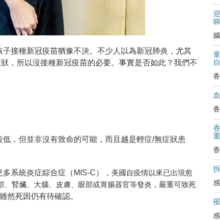
迎
腦
孩子接種新冠疫苗猶豫不決。不少人以為新冠肺炎，尤其
無症狀，所以沒接種新冠疫苗的必要。事實是否如此？我們不
香
香
較低，但並非沒有致命的可能，而且越是輕症/無症狀患
香
。
拆
多系統炎症綜合症（MIS-C），
美國自疫情以來已出現愈
感
部、腎臟、大腦、皮膚、眼部或胃腸器官等發炎，嚴重可致死
雖然死因仍有待確認。
感