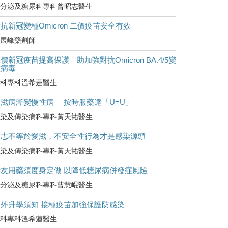
分泌及糖尿科專科曾昭志醫生
抗新冠變種Omicron 二價疫苗安全有效
展峰藥劑師
價新冠疫苗提高保護 助加強對抗Omicron BA.4/5變
種病毒
科專科溫希蓮醫生
愛滋病漸變慢性病 按時服藥達「U=U」
染及傳染病科專科黃天祐醫生
同志不等於愛滋，不安全性行為才是感染源頭
染及傳染病科專科黃天祐醫生
糖友用藥須度身定做 以降低糖尿病併發症風險
分泌及糖尿科專科曹慧崐醫生
海外升學須知 接種疫苗加強保護防感染
科專科溫希蓮醫生