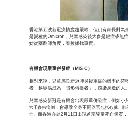
香港第五波新冠疫情愈趨嚴峻，但仍有家長
對
為
是變種的Omicron，兒童感染後大多是輕症或
妨從藥劑師角度，看數據找事實。
有機會現嚴重併發症（
MIS-C）
相對來說，兒童感染新冠肺炎後重症的機率的確
者，越容易成為「隱形傳播者」，感染身邊的人
兒童感染新冠是有機會出現嚴重併發症，例如小兒
，會
導致全身不同器官
六千多宗病例
包括心臟、肺
而香港亦於2月11
日出現首宗兒童死亡個案，
亡。