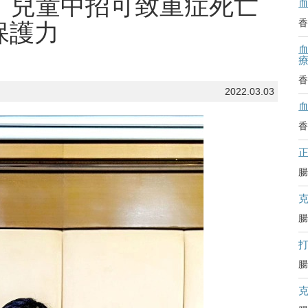
上） 兒童中招可致重症死亡
香
保護力
血
香
2022.03.03
香
腸
腸
腸