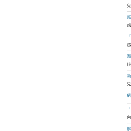
兒
嚴
感
感
眼
兒
病
「
內