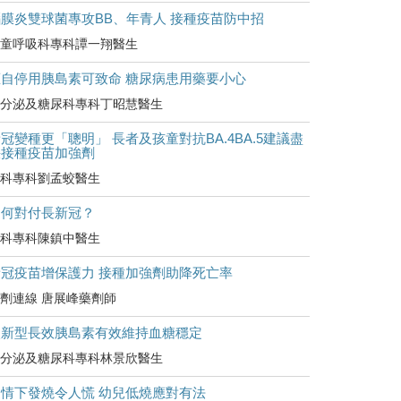
腦膜炎雙球菌專攻BB、年青人 接種疫苗防中招
童呼吸科專科譚一翔醫生
擅自停用胰島素可致命 糖尿病患用藥要小心
分泌及糖尿科專科丁昭慧醫生
冠變種更「聰明」 長者及孩童對抗BA.4BA.5建議盡
快接種疫苗加強劑
科專科劉孟蛟醫生
如何對付長新冠？
科專科陳鎮中醫生
新冠疫苗增保護力 接種加強劑助降死亡率
劑連線 唐展峰藥劑師
較新型長效胰島素有效維持血糖穩定
分泌及糖尿科專科林景欣醫生
疫情下發燒令人慌 幼兒低燒應對有法