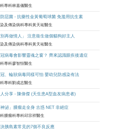
科專科林嘉儀醫生
防惡菌 - 抗藥性金黃葡萄球菌 免濫用抗生素
染及傳染病科專科黃天祐醫生
「別再做情人」 注意衞生做個貓狗好主人
染及傳染病科專科黃天祐醫生
新冠病毒會影響靈魂之窗？ 齊來認識眼疾後遺症
科專科廖智恒醫生
新冠、輪狀病毒同樣可怕 嬰幼兒防感染有法
科專科劉成志醫生
人分享 - 陳偉傑 (天生患A型血友病患者)
神泌」腫瘤走全身 古惑 NET 非絕症
科腫瘤科專科邱宗祥醫生
解決胰島素常見的7個不良反應