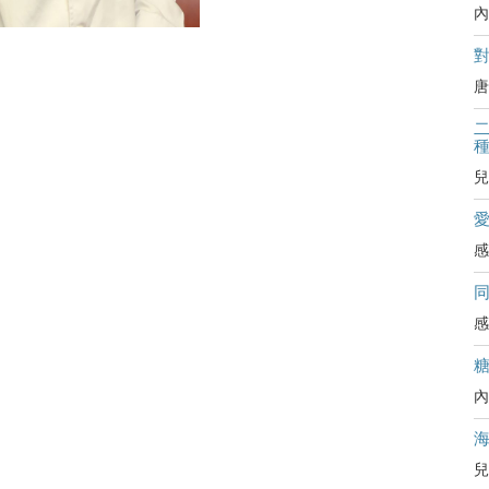
內
對
唐
二
兒
感
感
內
兒