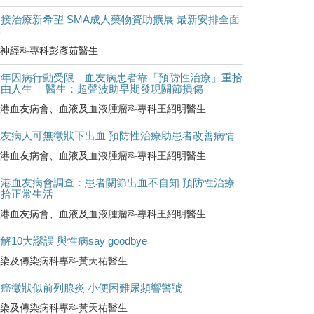
接治療新希望 SMA成人藥物資助擴展 最新安排全面
睇
神經科專科彭彥茹醫生
童年因病行動受限 血友病患者靠「預防性治療」重拾
自由人生 醫生：超聲波助早期發現關節損傷
港血友病會、血液及血液腫瘤科專科王紹明醫生
血友病人可無徵狀下出血 預防性治療助患者改善病情
港血友病會、血液及血液腫瘤科專科王紹明醫生
香港血友病會調查：患者關節出血不自知 預防性治療
重拾正常生活
港血友病會、血液及血液腫瘤科專科王紹明醫生
解10大謬誤 與性病say goodbye
染及傳染病科專科黃天祐醫生
罹癌徵狀似前列腺炎 小便困難尿頻響警號
染及傳染病科專科黃天祐醫生