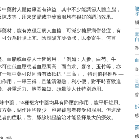
迎
多中藥對人體健康甚有裨益，其中不少能調節人體血脂，
及陳皮等，用來煲湯或中藥煎服均有很好的調脂效果。
腦
等藥材，能有效穩定病人血糖，可減少糖尿病併發症，有
，可分為肝陽上亢、陰虛陽亢等徵狀，以桑寄生、何首
香
壓、血脂或血糖人士皆適用，「例如：人參、白芍、牛
亦可使低血壓患者血壓調高；而白朮、麥冬、玉竹等，亦
香
一種中藥可以同時有效抵抗「三高」， 特別值得推界 —
的作用，一舉三得，且能清濕熱，利小便，對平時喜歡進
礙、身重乏力、胸悶氣短、頭暈等人仕特別適用。
香
單味中藥，56種複方中藥均具有降壓的作用，能平肝熄風、
拆
複方藥，副作用均較少，容易被患者接受和服用。但這麼
感
患者的症狀，舌、脈診辨證論治才能發揮最大的療效。
量)
感
各2錢，