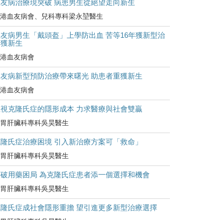
血友病治療現突破 病患男生從絕望走向新生
港血友病會、兒科專科梁永堃醫生
友病男生「戴頭盔」上學防出血 苦等16年獲新型治
療獲新生
港血友病會
血友病新型預防治療帶來曙光 助患者重獲新生
港血友病會
正視克隆氏症的隱形成本 力求醫療與社會雙贏
胃肝臟科專科吳昊醫生
克隆氏症治療困境 引入新治療方案可「救命」
胃肝臟科專科吳昊醫生
打破用藥困局 為克隆氏症患者添一個選擇和機會
胃肝臟科專科吳昊醫生
克隆氏症成社會隱形重擔 望引進更多新型治療選擇