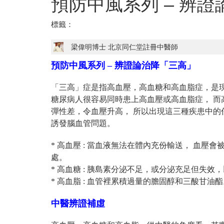
預防中風系列 – 辨
標籤：
梁偉明博士 北京同仁堂註冊中醫師
預防中風系列 – 辨證論治降「三高」
「三高」症是指高血壓，高血糖和高血脂症，是
糖尿病人很容易同時患上高血壓或高血脂症， 而
彈性差，令血壓升高， 所以出現這三種疾患中的
誘發腦血管問題。
* 高血壓 : 當血液無法在體內充份輸送， 血
處。
* 高血糖 : 胰島素分泌不足，或分泌充足但失
* 高血脂 : 血管裡累積過量的膽固醇和三酸甘油
中醫辨證補虛