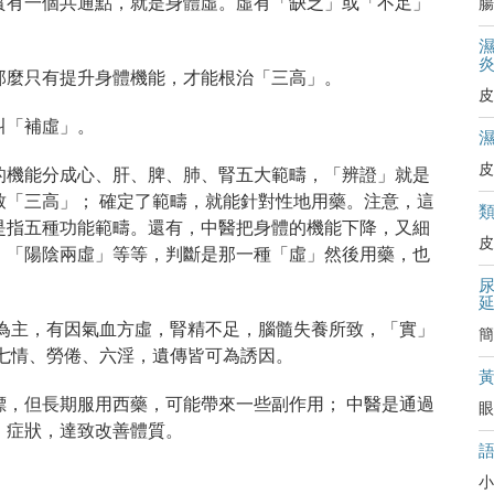
實有一個共通點，就是身體虛。虛有「缺乏」或「不足」
腸
那麼只有提升身體機能，才能根治「三高」。
皮
叫「補虛」。
皮
的機能分成心、肝、脾、肺、腎五大範疇，「辨證」就是
致「三高」； 確定了範疇，就能針對性地用藥。注意，這
是指五種功能範疇。還有，中醫把身體的機能下降，又細
皮
、「陽陰兩虛」等等，判斷是那一種「虛」然後用藥，也
傷為主，有因氣血方虛，腎精不足，腦髓失養所致，「實」
簡
七情、勞倦、六淫，遺傳皆可為誘因。
標，但長期服用西藥，可能帶來一些副作用； 中醫是通過
眼
」症狀，達致改善體質。
小