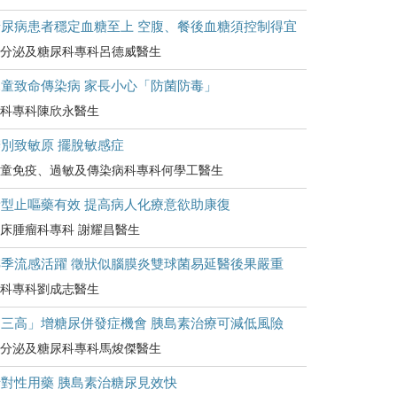
糖尿病患者穩定血糖至上 空腹、餐後血糖須控制得宜
分泌及糖尿科專科呂德威醫生
兒童致命傳染病 家長小心「防菌防毒」
科專科陳欣永醫生
別致敏原 擺脫敏感症
童免疫、過敏及傳染病科專科何學工醫生
新型止嘔藥有效 提高病人化療意欲助康復
床腫瘤科專科 謝耀昌醫生
轉季流感活躍 徵狀似腦膜炎雙球菌易延醫後果嚴重
科專科劉成志醫生
「三高」增糖尿併發症機會 胰島素治療可減低風險
分泌及糖尿科專科馬焌傑醫生
針對性用藥 胰島素治糖尿見效快