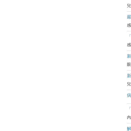
兒
嚴
感
感
眼
兒
病
「
內