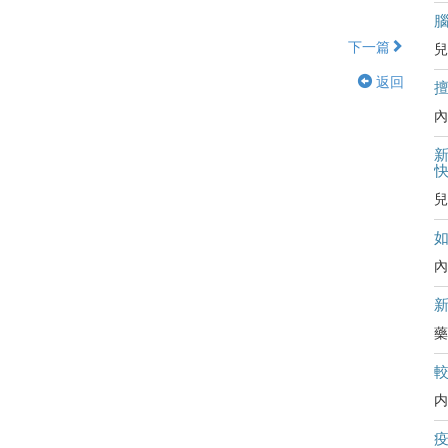
下一篇
兒
返回
內
新
兒
內
藥
内