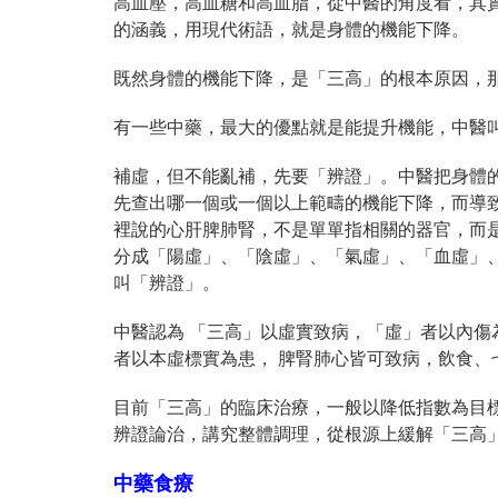
高血壓，高血糖和高血脂，從中醫的角度看，其
的涵義，用現代術語，就是身體的機能下降。
既然身體的機能下降，是「三高」的根本原因，
有一些中藥，最大的優點就是能提升機能，中醫
補虛，但不能亂補，先要「辨證」。中醫把身體
先查出哪一個或一個以上範疇的機能下降，而導
裡說的心肝脾肺腎，不是單單指相關的器官，而
分成「陽虛」、「陰虛」、「氣虛」、「血虛」
叫「辨證」。
中醫認為 「三高」以虛實致病，「虛」者以內
者以本虛標實為患， 脾腎肺心皆可致病，飲食、
目前「三高」的臨床治療，一般以降低指數為目
辨證論治，講究整體調理，從根源上緩解「三高
中藥食療