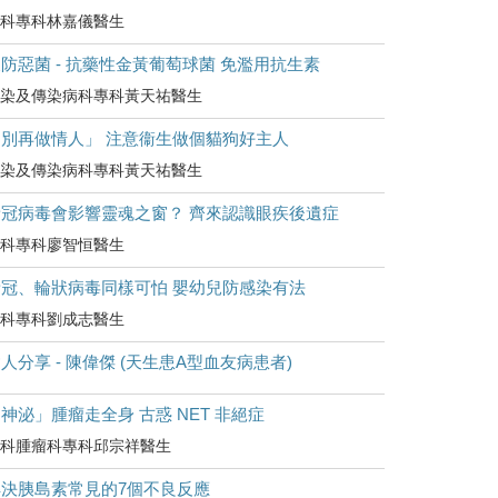
科專科林嘉儀醫生
防惡菌 - 抗藥性金黃葡萄球菌 免濫用抗生素
染及傳染病科專科黃天祐醫生
「別再做情人」 注意衞生做個貓狗好主人
染及傳染病科專科黃天祐醫生
新冠病毒會影響靈魂之窗？ 齊來認識眼疾後遺症
科專科廖智恒醫生
新冠、輪狀病毒同樣可怕 嬰幼兒防感染有法
科專科劉成志醫生
人分享 - 陳偉傑 (天生患A型血友病患者)
神泌」腫瘤走全身 古惑 NET 非絕症
科腫瘤科專科邱宗祥醫生
解決胰島素常見的7個不良反應