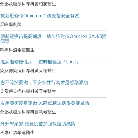
分泌及糖尿科專科曾昭志醫生
抗新冠變種Omicron 二價疫苗安全有效
展峰藥劑師
價新冠疫苗提高保護 助加強對抗Omicron BA.4/5變
種病毒
科專科溫希蓮醫生
愛滋病漸變慢性病 按時服藥達「U=U」
染及傳染病科專科黃天祐醫生
同志不等於愛滋，不安全性行為才是感染源頭
染及傳染病科專科黃天祐醫生
糖友用藥須度身定做 以降低糖尿病併發症風險
分泌及糖尿科專科曹慧崐醫生
海外升學須知 接種疫苗加強保護防感染
科專科溫希蓮醫生