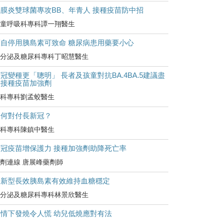
腦膜炎雙球菌專攻BB、年青人 接種疫苗防中招
童呼吸科專科譚一翔醫生
擅自停用胰島素可致命 糖尿病患用藥要小心
分泌及糖尿科專科丁昭慧醫生
冠變種更「聰明」 長者及孩童對抗BA.4BA.5建議盡
快接種疫苗加強劑
科專科劉孟蛟醫生
如何對付長新冠？
科專科陳鎮中醫生
新冠疫苗增保護力 接種加強劑助降死亡率
劑連線 唐展峰藥劑師
較新型長效胰島素有效維持血糖穩定
分泌及糖尿科專科林景欣醫生
疫情下發燒令人慌 幼兒低燒應對有法