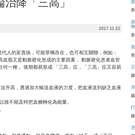
證論治降「三高」
香
血
2017.11.22
香
現代人的富貴病，可能單獨存在，也可相互關聯，例如：
香
高血脂又是動脈硬化形成的主要因素， 動脈硬化患者血管
任何一種， 後期都易形成 「三高」症，「三高」症又容易
腸
壓會被迫升高，透過加大輸送血液的力度，把血液送到缺乏血液
腸
效，以致不能及時把血糖轉化為能量。
酯。
腸