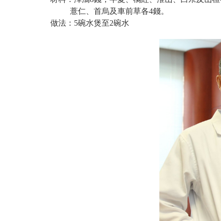
薏仁、首烏及車前草各4錢。
做法：5碗水煲至2碗水