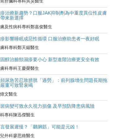
胃肝臟科專科吳昊醫生
濕疹治療新趨勢？口服JAK抑制劑為中重度異位性皮膚
炎帶來新選擇
膚及性病科專科鄭嘉俊醫生
濕疹影響睡眠成惡性循環 口服治療助患者一夜好眠
膚科專科鄭天錫醫生
類固醇治臉頸濕疹要小心 新型進階治療更安全有效
膚科專科王慶榮醫生
尿頻尿急苦忍致膀胱「過勞」：前列腺增生問題長期拖
延嚴重可致腎衰竭
煒文醫生
黃斑病變可致永久視力損傷 及早預防降患病風險
科專科陳迅傑醫生
語言發展遲慢？「黐脷筋」可能是元凶！
兒外科廖思維醫生