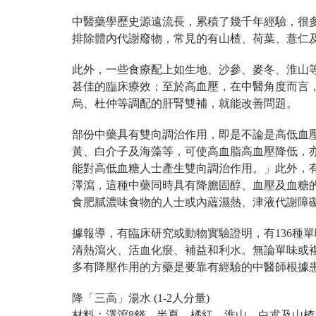
中醫藥學歷史源遠流長，累積了幾千年經驗，很
排除體內代謝廢物，常見的有山楂、荷葉、薏仁
此外，一些食療配上如生地、沙參、麥冬、淮山
甚佳的臨床療效；至於高血壓，在中醫角度而言
烏、杜仲等調配的肝腎雙補，就能改善問題。
部份中藥具有雙向調治作用，即是不論是高低血
黃、白介子及海藻等，可使高血脂高血壓降低，
能對高低血糖人士產生雙向調治作用。」此外，有
澤瀉，這種中藥同時具有降膽固醇、血壓及血糖
食肥膩濃味食物的人士或內蘊濕熱、津液代謝障
據報導，有臨床研究或動物實驗證明，有136種
清熱瀉火、活血化瘀、補益和利水。無論單味或
多有降壓作用的方藥是要靠有經驗的中醫師根據
降「三高」湯水 (1-2人分
材料：澤瀉8錢，半夏、橘紅、淮山、白朮及山楂