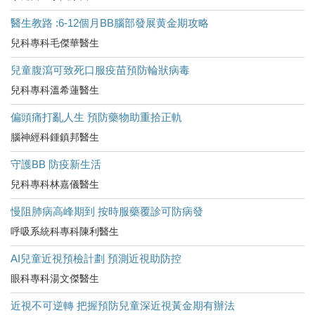
醫生教路 :6-12個月BB腦部發展黄金期攻略
兒科專科毛傑華醫生
兒童腹瀉可致死口服疫苗預防輪狀病毒
兒科專科溫希蓮醫生
偏頭痛打亂人生 預防藥物助重拾正軌
腦神經科鍾鎮邦醫生
守護BB 防疫新生活
兒科專科林嘉儀醫生
慢阻肺病高峰期到 按時服藥覆診可防病發
呼吸系統科專科陳利醫生
AI兒童近視預檢計劃 預測近視助防控
眼科專科湯文傑醫生
近視不可逆轉 把握預防兒童深近視黃金期有辦法