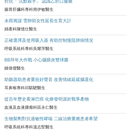
對抗「 沉默殺手」 認識乙肝口服藥
腸胃肝臟科專科簡伊敏醫生
未雨籌謀 雪卵助女性延長生育大計
婦產科陳憶仕醫生
正確選擇及使用吸入器 有助控制慢阻肺病情況
呼吸系統科專科吳耀萍醫生
BB拜年大作戰 小心腦膜炎雙球菌
鍾偉傑醫生
助聽器助患者重拾好聲音 改善情緒延緩腦退化
耳鼻喉專科邱騏驄醫生
從百年歷史看淋巴癌 化療發明源於戰爭產物
血液及血液腫瘤科區永仁醫生
生物製劑對抗過敏性哮喘 二線治療重燃患者希望
呼吸系統科專科溫志堅醫生