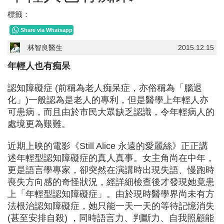
標籤：
Share via Whatsapp
林智良醫生
2015.12.15
年輕人也有痴呆
認知障礙症 (前稱為老人痴呆症，亦俗稱為「腦退
化」)一般認為是老人的專利，但是醫學上年輕人亦
可患病，而且由於市民大眾缺乏認識，令年輕病人的
處境更為艱難。
近期上映的電影《Still Alice 永遠的愛麗絲》正正講
述年輕型認知障礙症的真人真事。女主角尚在中年，
更是語言學專家，卻突然在演講時出現失語、慢跑時
喪失方向感的奇怪狀況，經詳細檢查後才發現她竟患
上「年輕型認知障礙症」。由於現時醫學界尚未有方
法根治認知障礙症，她只能一天一天的等待記憶消失
(甚至安排自殺) ，同時語言力、判斷力、自我照顧能