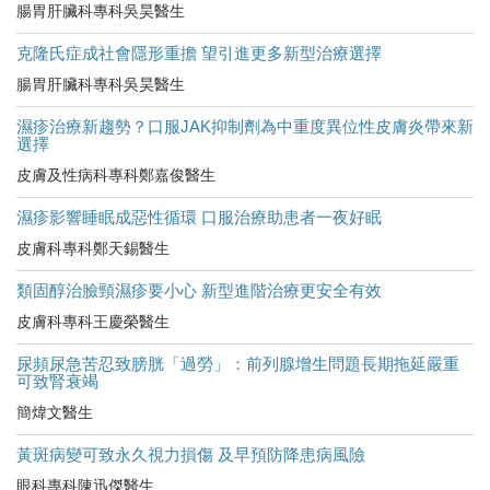
腸胃肝臟科專科吳昊醫生
克隆氏症成社會隱形重擔 望引進更多新型治療選擇
腸胃肝臟科專科吳昊醫生
濕疹治療新趨勢？口服JAK抑制劑為中重度異位性皮膚炎帶來新
選擇
皮膚及性病科專科鄭嘉俊醫生
濕疹影響睡眠成惡性循環 口服治療助患者一夜好眠
皮膚科專科鄭天錫醫生
類固醇治臉頸濕疹要小心 新型進階治療更安全有效
皮膚科專科王慶榮醫生
尿頻尿急苦忍致膀胱「過勞」：前列腺增生問題長期拖延嚴重
可致腎衰竭
簡煒文醫生
黃斑病變可致永久視力損傷 及早預防降患病風險
眼科專科陳迅傑醫生