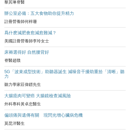
黎其琳脊醫
辦公室必備：五大食物助你提升精力
註冊營養師何梓珊
爲什麽減肥會愈減愈難減？
美國註冊營養師李玲女士
床褥選得好 自然腰背好
脊醫趙贛
5G「波束成型技術」助聽器誕生 減噪音干擾助重拾「清晰」聽
力
聽力學家莊偉鏢先生
大腸瘜肉可變癌 大腸鏡檢查減風險
外科專科黃卓忠醫生
偏頭痛與遺傳有關 現閃光增心臟病危機
莫昆洋醫生