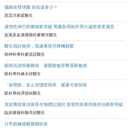
腦膜炎雙球菌 你知道多少？
莫昆洋家庭醫生
濾泡性淋巴癌藥物新突破 舊藥新用副作用大減患者更滿意
血液及血液腫瘤科麥耀光醫生
醫生我好無用，我連乘搭升降機都驚
精神科專科麥棨諾醫生
眼睛流淚痕癢難當 避開致敏原擊退眼敏感
眼科專科練永炫醫生
「射哩眼」豈止習慣咁簡單 嚴重可致弱視
眼科專科譚德祐醫生
首款獲批毋須接受生物標記測試 復發性卵巢癌維持治療新突破
臨床腫瘤科陳亮祖醫生
日常鍛鍊緩解膝關節炎