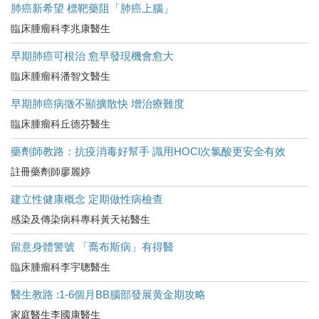
肺癌新希望 標靶藥阻「肺癌上腦」
臨床腫瘤科李兆康醫生
早期肺癌可根治 愈早發現機會愈大
臨床腫瘤科潘智文醫生
早期肺癌病徵不顯擴散快 增治療難度
臨床腫瘤科丘德芬醫生
藥劑師教路：抗疫消毒好幫手 識用HOCl次氯酸更安全有效
註冊藥劑師廖麗婷
建立性健康概念 定期做性病檢查
感染及傳染病科專科黃天祐醫生
留意身體警號 「喬布斯病」有得醫
臨床腫瘤科李宇聰醫生
醫生教路 :1-6個月BB腦部發展黄金期攻略
家庭醫生李國康醫生