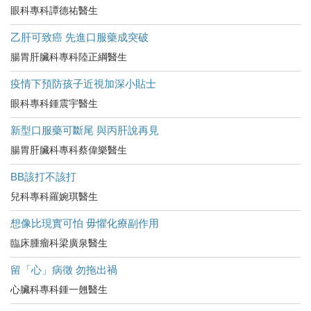
眼科專科譚德祐醫生
乙肝可致癌 先進口服藥成突破
腸胃肝臟科專科陸正綱醫生
疫情下預防孩子近視加深小貼士
眼科專科鍾震宇醫生
新型口服藥可斷尾 與丙肝說再見
腸胃肝臟科專科蔡偉樂醫生
BB該打不該打
兒科專科羅婉琪醫生
想像比現實可怕 毋懼化療副作用
臨床腫瘤科梁廣泉醫生
留「心」病徵 勿拖出禍
心臟科專科鍾一翹醫生