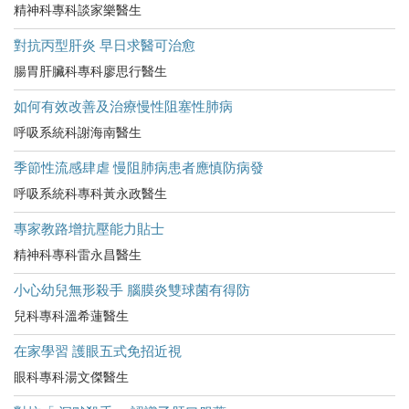
精神科專科談家樂醫生
對抗丙型肝炎 早日求醫可治愈
腸胃肝臟科專科廖思行醫生
如何有效改善及治療慢性阻塞性肺病
呼吸系統科謝海南醫生
季節性流感肆虐 慢阻肺病患者應慎防病發
呼吸系統科專科黃永政醫生
專家教路增抗壓能力貼士
精神科專科雷永昌醫生
小心幼兒無形殺手 腦膜炎雙球菌有得防
兒科專科溫希蓮醫生
在家學習 護眼五式免招近視
眼科專科湯文傑醫生