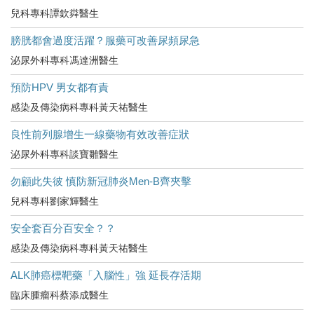
兒科專科譚欽粦醫生
膀胱都會過度活躍？服藥可改善尿頻尿急
泌尿外科專科馮達洲醫生
預防HPV 男女都有責
感染及傳染病科專科黃天祐醫生
良性前列腺增生一線藥物有效改善症狀
泌尿外科專科談寶雛醫生
勿顧此失彼 慎防新冠肺炎Men-B齊夾擊
兒科專科劉家輝醫生
安全套百分百安全？？
感染及傳染病科專科黃天祐醫生
ALK肺癌標靶藥「入腦性」強 延長存活期
臨床腫瘤科蔡添成醫生