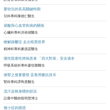
嬰幼兒的長高關鍵時期
兒科專科陳德仁醫生
尿酸與心血管疾病的關係
心臟科專科洪裕德醫生
瞭解躁鬱症 走出暗黑世界
精神科專科麥棨諾醫生
慢性阻塞性肺病患者 「四大對策」安全過冬
呼吸系統科專科廖頌雅醫生
換腎之後要愛惜 妥善用藥抗排斥
腎科專科譚雋熹醫生
流汗反映身體的狀況
註冊中醫師殷明慧博士
矮小症的困惑