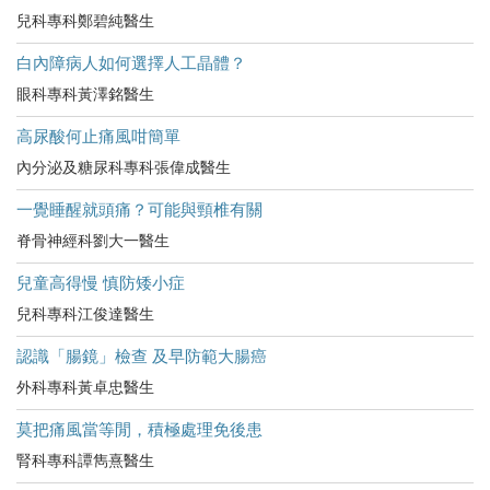
兒科專科鄭碧純醫生
白內障病人如何選擇人工晶體？
眼科專科黃澤銘醫生
高尿酸何止痛風咁簡單
內分泌及糖尿科專科張偉成醫生
一覺睡醒就頭痛？可能與頸椎有關
脊骨神經科劉大一醫生
兒童高得慢 慎防矮小症
兒科專科江俊達醫生
認識「腸鏡」檢查 及早防範大腸癌
外科專科黃卓忠醫生
莫把痛風當等閒，積極處理免後患
腎科專科譚雋熹醫生