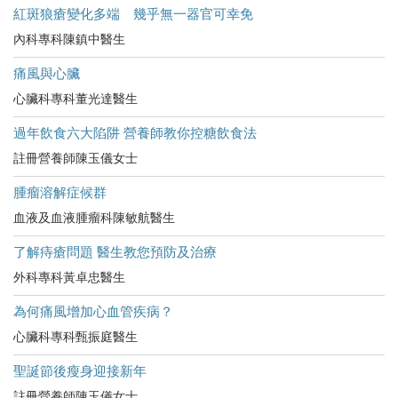
紅斑狼瘡變化多端 幾乎無一器官可幸免
內科專科陳鎮中醫生
痛風與心臟
心臟科專科董光達醫生
過年飲食六大陷阱 營養師教你控糖飲食法
註冊營養師陳玉儀女士
腫瘤溶解症候群
血液及血液腫瘤科陳敏航醫生
了解痔瘡問題 醫生教您預防及治療
外科專科黃卓忠醫生
為何痛風增加心血管疾病？
心臟科專科甄振庭醫生
聖誕節後瘦身迎接新年
註冊營養師陳玉儀女士