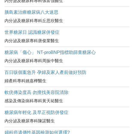
内分泌及糖尿科專科張富強醫生
胰島素治療糖尿病八大迷思
内分泌及糖尿科專科丘思欣醫生
世界糖尿日 認識糖尿併發症
內分泌及糖尿專科唐俊業醫生
糖尿病「傷心」 NT-proBNP指標助篩查糖尿心
內分泌及糖尿科專科周振中醫生
百日咳個案急升 孕婦及家人產前做好預防
婦產科專科姚嘉樺醫生
軟疣傳染度高 勿擅找美容院清除
感染及傳染病科專科黃天祐醫生
糖尿病年輕化 及早正視防併發症
內分泌及糖尿專科陳諾醫生
婦科癌遺傳性基因檢測如何選擇?