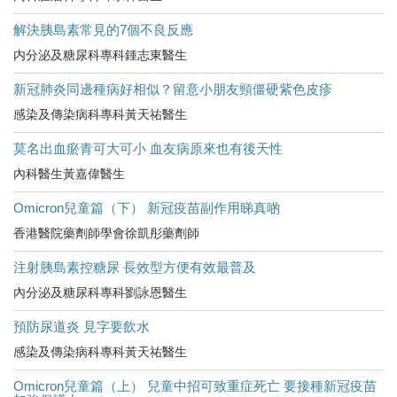
解決胰島素常見的7個不良反應
内分泌及糖尿科專科鍾志東醫生
新冠肺炎同邊種病好相似？留意小朋友頸僵硬紫色皮疹
感染及傳染病科專科黃天祐醫生
莫名出血瘀青可大可小 血友病原來也有後天性
內科醫生黃嘉偉醫生
Omicron兒童篇（下） 新冠疫苗副作用睇真啲
香港醫院藥劑師學會徐凱彤藥劑師
注射胰島素控糖尿 長效型方便有效最普及
內分泌及糖尿科專科劉詠恩醫生
預防尿道炎 見字要飲水
感染及傳染病科專科黃天祐醫生
Omicron兒童篇（上） 兒童中招可致重症死亡 要接種新冠疫苗