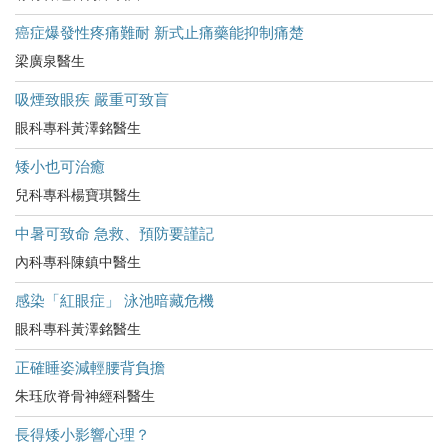
癌症爆發性疼痛難耐 新式止痛藥能抑制痛楚
梁廣泉醫生
吸煙致眼疾 嚴重可致盲
眼科專科黃澤銘醫生
矮小也可治癒
兒科專科楊寶琪醫生
中暑可致命 急救、預防要謹記
內科專科陳鎮中醫生
感染「紅眼症」 泳池暗藏危機
眼科專科黃澤銘醫生
正確睡姿減輕腰背負擔
朱珏欣脊骨神經科醫生
長得矮小影響心理？