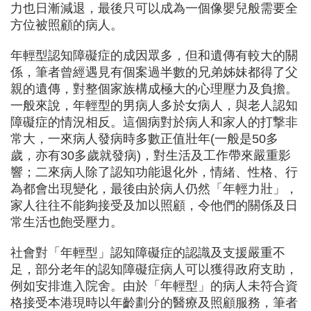
力也日漸減退，最後只可以成為一個像嬰兒般需要全
方位被照顧的病人。
年輕型認知障礙症的成因眾多，但和遺傳有較大的關
係，筆者曾經遇見有個案過半數的兄弟姊妹都得了父
親的遺傳，對整個家族構成極大的心理壓力及負擔。
一般來說，年輕型的男病人多於女病人，與老人認知
障礙症的情況相反。這個病對於病人和家人的打撃非
常大，一來病人發病時多數正值壯年(一般是50多
歲，亦有30多歲就發病)，對生活及工作帶來嚴重影
響；二來病人除了認知功能退化外，情緒、性格、行
為都會出現變化，最後由於病人仍然「年輕力壯」，
家人往往不能夠接受及加以照顧，令他們的關係及日
常生活也飽受壓力。
社會對「年輕型」認知障礙症的認識及支援嚴重不
足，部分老年的認知障礙症病人可以獲得政府支助，
例如安排進入院舍。由於「年輕型」的病人未符合資
格接受本港現時以年齡劃分的醫療及照顧服務，筆者