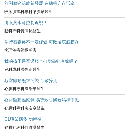
前列腺癌治療新發展 有助提升存活率
臨床腫瘤科專科梁廣泉醫生
滴眼藥水可控制近視？
眼科專科黃澤銘醫生
常行石春路不一定保健 可致足底筋膜炎
物理治療師楊瀚彥
我的孩子是否過矮？打增高針有效嗎？
兒科專科馮偉正醫生
心室顫動無聲突襲 可致猝死
心臟科專科袁浩泉醫生
心房顫動難察覺 易導致心臟衰竭和中風
心臟科專科袁浩泉醫生
OL職業病多 勿輕視
脊骨神經科何維琪醫生