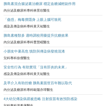
胰島素混合腸泌素治糖尿 穩定血糖減輕副作用
內分泌及糖尿科專科林景欣醫生
「蠱惑」梅毒擅隱身 上眼上腦可致死
感染及傳染病科專科黃天祐醫生
胰島素種類多 適時調校用藥提升抗糖效果
內分泌及糖尿科專科曹慧崐醫生
小朋友中暑高危​ 慎防與傳染病發燒混淆
兒科專科徐傑醫生
安全性行為 有助實現「沒有肝炎的未來」
感染及傳染病科專科黃天祐醫生
及早介入有助控糖 胰島素面世百年難以取代
內分泌及糖尿科專科歐陽亦璋醫生
4大幼兒傳染病易被忽略 注射疫苗有效預防感染
兒科專科溫希蓮醫生