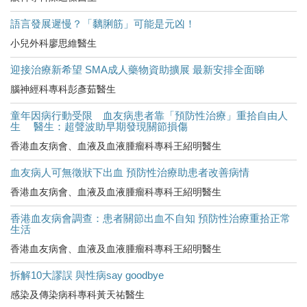
語言發展遲慢？「黐脷筋」可能是元凶！
小兒外科廖思維醫生
迎接治療新希望 SMA成人藥物資助擴展 最新安排全面睇
腦神經科專科彭彥茹醫生
童年因病行動受限 血友病患者靠「預防性治療」重拾自由人
生 醫生：超聲波助早期發現關節損傷
香港血友病會、血液及血液腫瘤科專科王紹明醫生
血友病人可無徵狀下出血 預防性治療助患者改善病情
香港血友病會、血液及血液腫瘤科專科王紹明醫生
香港血友病會調查：患者關節出血不自知 預防性治療重拾正常
生活
香港血友病會、血液及血液腫瘤科專科王紹明醫生
拆解10大謬誤 與性病say goodbye
感染及傳染病科專科黃天祐醫生