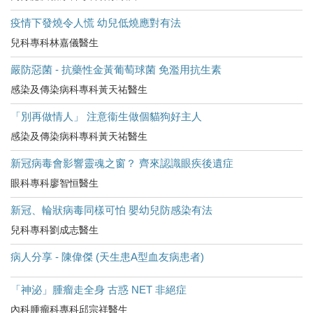
疫情下發燒令人慌 幼兒低燒應對有法
兒科專科林嘉儀醫生
嚴防惡菌 - 抗藥性金黃葡萄球菌 免濫用抗生素
感染及傳染病科專科黃天祐醫生
「別再做情人」 注意衞生做個貓狗好主人
感染及傳染病科專科黃天祐醫生
新冠病毒會影響靈魂之窗？ 齊來認識眼疾後遺症
眼科專科廖智恒醫生
新冠、輪狀病毒同樣可怕 嬰幼兒防感染有法
兒科專科劉成志醫生
病人分享 - 陳偉傑 (天生患A型血友病患者)
「神泌」腫瘤走全身 古惑 NET 非絕症
內科腫瘤科專科邱宗祥醫生