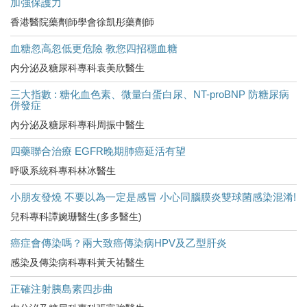
加強保護力
香港醫院藥劑師學會徐凱彤藥劑師
血糖忽高忽低更危險 教您四招穩血糖
内分泌及糖尿科專科袁美欣醫生
三大指數 : 糖化血色素、微量白蛋白尿、NT-proBNP 防糖尿病
併發症
內分泌及糖尿科專科周振中醫生
四藥聯合治療 EGFR晚期肺癌延活有望
呼吸系統科專科林冰醫生
小朋友發燒 不要以為一定是感冒 小心同腦膜炎雙球菌感染混淆!
兒科專科譚婉珊醫生(多多醫生)
癌症會傳染嗎？兩大致癌傳染病HPV及乙型肝炎
感染及傳染病科專科黃天祐醫生
正確注射胰島素四步曲