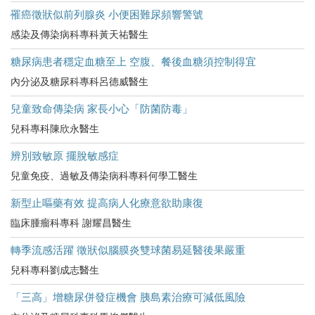
罹癌徵狀似前列腺炎 小便困難尿頻響警號
感染及傳染病科專科黃天祐醫生
糖尿病患者穩定血糖至上 空腹、餐後血糖須控制得宜
內分泌及糖尿科專科呂德威醫生
兒童致命傳染病 家長小心「防菌防毒」
兒科專科陳欣永醫生
辨別致敏原 擺脫敏感症
兒童免疫、過敏及傳染病科專科何學工醫生
新型止嘔藥有效 提高病人化療意欲助康復
臨床腫瘤科專科 謝耀昌醫生
轉季流感活躍 徵狀似腦膜炎雙球菌易延醫後果嚴重
兒科專科劉成志醫生
「三高」增糖尿併發症機會 胰島素治療可減低風險