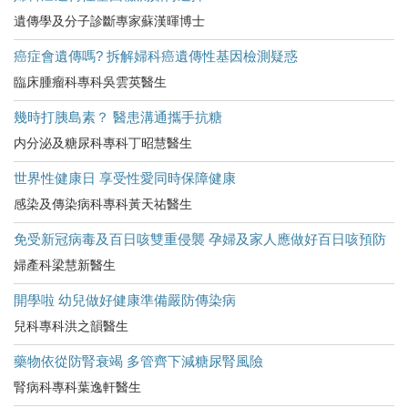
遺傳學及分子診斷專家蘇漢暉博士
癌症會遺傳嗎? 拆解婦科癌遺傳性基因檢測疑惑
臨床腫瘤科專科吳雲英醫生
幾時打胰島素？ 醫患溝通攜手抗糖
内分泌及糖尿科專科丁昭慧醫生
世界性健康日 享受性愛同時保障健康
感染及傳染病科專科黃天祐醫生
免受新冠病毒及百日咳雙重侵襲 孕婦及家人應做好百日咳預防
婦產科梁慧新醫生
開學啦 幼兒做好健康準備嚴防傳染病
兒科專科洪之韻醫生
藥物依從防腎衰竭 多管齊下減糖尿腎風險
腎病科專科葉逸軒醫生