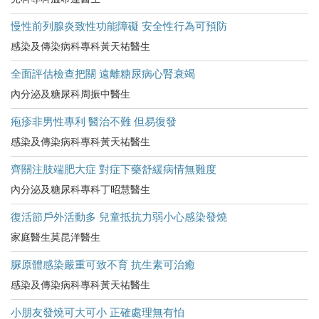
慢性前列腺炎致性功能障礙 安全性行為可預防
感染及傳染病科專科黃天祐醫生
全面評估檢查把關 遠離糖尿病心腎衰竭
內分泌及糖尿科周振中醫生
疱疹非男性專利 醫治不難 但易復發
感染及傳染病科專科黃天祐醫生
齊關注肢端肥大症 對症下藥舒緩病情無難度
內分泌及糖尿科專科丁昭慧醫生
復活節戶外活動多 兒童抵抗力弱小心感染發燒
家庭醫生莫昆洋醫生
脲原體感染嚴重可致不育 抗生素可治癒
感染及傳染病科專科黃天祐醫生
小朋友發燒可大可小 正確處理無有怕