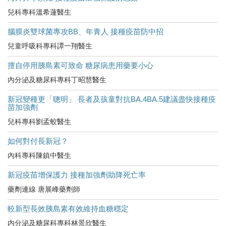
兒科專科溫希蓮醫生
腦膜炎雙球菌專攻BB、年青人 接種疫苗防中招
兒童呼吸科專科譚一翔醫生
擅自停用胰島素可致命 糖尿病患用藥要小心
內分泌及糖尿科專科丁昭慧醫生
新冠變種更「聰明」 長者及孩童對抗BA.4BA.5建議盡快接種疫
苗加強劑
兒科專科劉孟蛟醫生
如何對付長新冠？
內科專科陳鎮中醫生
新冠疫苗增保護力 接種加強劑助降死亡率
藥劑連線 唐展峰藥劑師
較新型長效胰島素有效維持血糖穩定
内分泌及糖尿科專科林景欣醫生