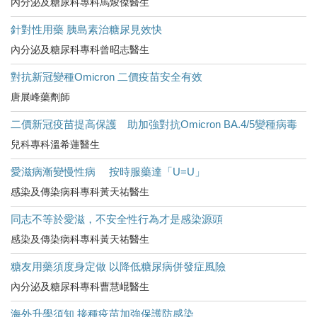
內分泌及糖尿科專科馬焌傑醫生
針對性用藥 胰島素治糖尿見效快
內分泌及糖尿科專科曾昭志醫生
對抗新冠變種Omicron 二價疫苗安全有效
唐展峰藥劑師
二價新冠疫苗提高保護 助加強對抗Omicron BA.4/5變種病毒
兒科專科溫希蓮醫生
愛滋病漸變慢性病 按時服藥達「U=U」
感染及傳染病科專科黃天祐醫生
同志不等於愛滋，不安全性行為才是感染源頭
感染及傳染病科專科黃天祐醫生
糖友用藥須度身定做 以降低糖尿病併發症風險
內分泌及糖尿科專科曹慧崐醫生
海外升學須知 接種疫苗加強保護防感染