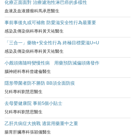
化療正面面對 治療濾泡性淋巴癌的多樣性
血液及血液腫瘤科馬承恩醫生
事前事後丸或可補救 防愛滋安全性行為最重要
感染及傳染病科專科黃天祐醫生
「三合一」藥物+安全性行為 終極目標愛滋U=U
感染及傳染病科專科黃天祐醫生
小覤頭痛隨時變慢性病 用藥預防減偏頭痛發作
腦神經科專科曾建倫醫生
隱形帶菌者防不勝防 BB須全面防疫
兒科專科劉慧思醫生
去母嬰健康院 事前5個小貼士
兒科專科劉慧思醫生
乙肝共病症大挑戰 適當用藥重中之重
腸胃肝臟專科張穎儀醫生