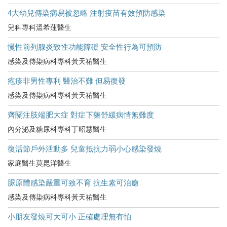
4大幼兒傳染病易被忽略 注射疫苗有效預防感染
兒科專科溫希蓮醫生
慢性前列腺炎致性功能障礙 安全性行為可預防
感染及傳染病科專科黃天祐醫生
疱疹非男性專利 醫治不難 但易復發
感染及傳染病科專科黃天祐醫生
齊關注肢端肥大症 對症下藥舒緩病情無難度
內分泌及糖尿科專科丁昭慧醫生
復活節戶外活動多 兒童抵抗力弱小心感染發燒
家庭醫生莫昆洋醫生
脲原體感染嚴重可致不育 抗生素可治癒
感染及傳染病科專科黃天祐醫生
小朋友發燒可大可小 正確處理無有怕