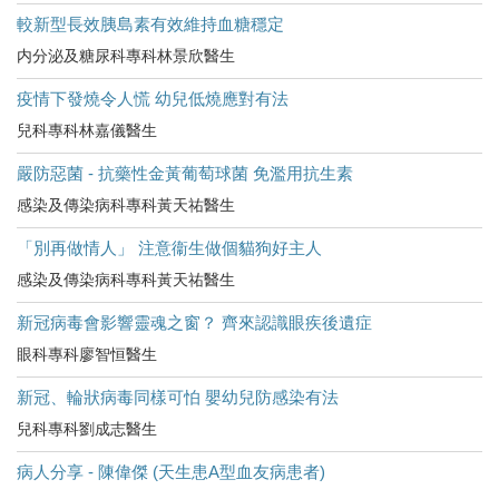
較新型長效胰島素有效維持血糖穩定
内分泌及糖尿科專科林景欣醫生
疫情下發燒令人慌 幼兒低燒應對有法
兒科專科林嘉儀醫生
嚴防惡菌 - 抗藥性金黃葡萄球菌 免濫用抗生素
感染及傳染病科專科黃天祐醫生
「別再做情人」 注意衞生做個貓狗好主人
感染及傳染病科專科黃天祐醫生
新冠病毒會影響靈魂之窗？ 齊來認識眼疾後遺症
眼科專科廖智恒醫生
新冠、輪狀病毒同樣可怕 嬰幼兒防感染有法
兒科專科劉成志醫生
病人分享 - 陳偉傑 (天生患A型血友病患者)