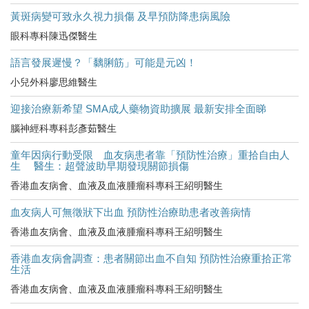
黃斑病變可致永久視力損傷 及早預防降患病風險
眼科專科陳迅傑醫生
語言發展遲慢？「黐脷筋」可能是元凶！
小兒外科廖思維醫生
迎接治療新希望 SMA成人藥物資助擴展 最新安排全面睇
腦神經科專科彭彥茹醫生
童年因病行動受限 血友病患者靠「預防性治療」重拾自由人
生 醫生：超聲波助早期發現關節損傷
香港血友病會、血液及血液腫瘤科專科王紹明醫生
血友病人可無徵狀下出血 預防性治療助患者改善病情
香港血友病會、血液及血液腫瘤科專科王紹明醫生
香港血友病會調查：患者關節出血不自知 預防性治療重拾正常
生活
香港血友病會、血液及血液腫瘤科專科王紹明醫生