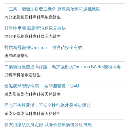
「三高」增糖尿併發症機會 胰島素治療可減低風險
內分泌及糖尿科專科馬焌傑醫生
針對性用藥 胰島素治糖尿見效快
內分泌及糖尿科專科曾昭志醫生
對抗新冠變種Omicron 二價疫苗安全有效
唐展峰藥劑師
二價新冠疫苗提高保護 助加強對抗Omicron BA.4/5變種病毒
兒科專科溫希蓮醫生
愛滋病漸變慢性病 按時服藥達「U=U」
感染及傳染病科專科黃天祐醫生
同志不等於愛滋，不安全性行為才是感染源頭
感染及傳染病科專科黃天祐醫生
糖友用藥須度身定做 以降低糖尿病併發症風險