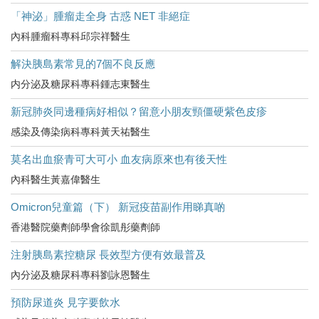
「神泌」腫瘤走全身 古惑 NET 非絕症
內科腫瘤科專科邱宗祥醫生
解決胰島素常見的7個不良反應
内分泌及糖尿科專科鍾志東醫生
新冠肺炎同邊種病好相似？留意小朋友頸僵硬紫色皮疹
感染及傳染病科專科黃天祐醫生
莫名出血瘀青可大可小 血友病原來也有後天性
內科醫生黃嘉偉醫生
Omicron兒童篇（下） 新冠疫苗副作用睇真啲
香港醫院藥劑師學會徐凱彤藥劑師
注射胰島素控糖尿 長效型方便有效最普及
內分泌及糖尿科專科劉詠恩醫生
預防尿道炎 見字要飲水