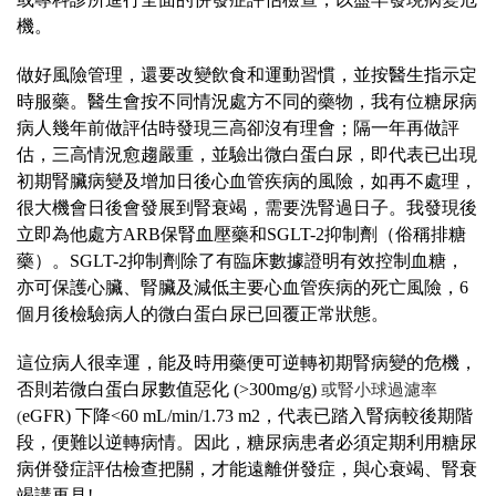
機。
做好風險管理，還要改變飲食和運動習慣，並按醫生指示定
時服藥。醫生會按不同情況處方不同的藥物，我有位糖尿病
病人幾年前做評估時發現三高卻沒有理會；隔一年再做評
估，三高情況愈趨嚴重，並驗出微白蛋白尿，即代表已出現
初期腎臟病變及增加日後心血管疾病的風險，如再不處理，
很大機會日後會發展到腎衰竭，需要洗腎過日子。我發現後
立即為他處方ARB保腎血壓藥和
SGLT-2抑制劑（俗稱
排糖
藥）。
SGLT-2抑制劑除了
有臨床數據證明有效
控制血糖，
亦可保護心臟、腎臟及減低主要心血管疾病的死亡風險
，6
個月後檢驗病人的微白蛋白尿已回覆正常狀態。
這位病人很幸運，能及時用藥便可逆轉初期腎病變的危機，
否則若微白蛋白尿數值惡化 (>300mg/g)
或腎小球過濾率
eGFR) 下降<60 mL/min/1.73 m2，代表已踏入腎病較後期階
(
段，便難以逆轉病情。因此，糖尿病患者必須定期利用糖尿
病併發症評估檢查把關，才能遠離併發症，與心衰竭、腎衰
竭講再見!