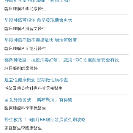
肺癌新希望 標靶藥阻「肺癌上腦」
臨床腫瘤科李兆康醫生
早期肺癌可根治 愈早發現機會愈大
臨床腫瘤科潘智文醫生
早期肺癌病徵不顯擴散快 增治療難度
臨床腫瘤科丘德芬醫生
藥劑師教路：抗疫消毒好幫手 識用HOCl次氯酸更安全有效
註冊藥劑師廖麗婷
建立性健康概念 定期做性病檢查
感染及傳染病科專科黃天祐醫生
留意身體警號 「喬布斯病」有得醫
臨床腫瘤科李宇聰醫生
醫生教路 :1-6個月BB腦部發展黄金期攻略
家庭醫生李國康醫生