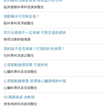
前列腺癌治療新發展 有助提升存活率
臨床腫瘤科專科梁廣泉醫生
滴眼藥水可控制近視？
眼科專科黃澤銘醫生
常行石春路不一定保健 可致足底筋膜炎
物理治療師楊瀚彥
我的孩子是否過矮？打增高針有效嗎？
兒科專科馮偉正醫生
心室顫動無聲突襲 可致猝死
心臟科專科袁浩泉醫生
心房顫動難察覺 易導致心臟衰竭和中風
心臟科專科袁浩泉醫生
OL職業病多 勿輕視
脊骨神經科何維琪醫生