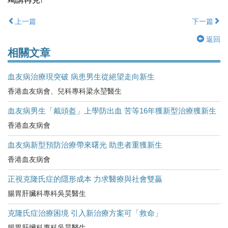
上一篇
下一篇
返回
相關文章
血友病治療現突破 病患男生從絕望走向新生
香港血友病會、兒科專科梁永堃醫生
血友病男生「戴頭盔」上學防出血 苦等16年獲新型治療獲新生
香港血友病會
血友病新型預防治療帶來曙光 助患者重獲新生
香港血友病會
正視克隆氏症的隱形成本 力求醫療與社會雙贏
腸胃肝臟科專科吳昊醫生
克隆氏症治療困境 引入新治療方案可「救命」
腸胃肝臟科專科吳昊醫生