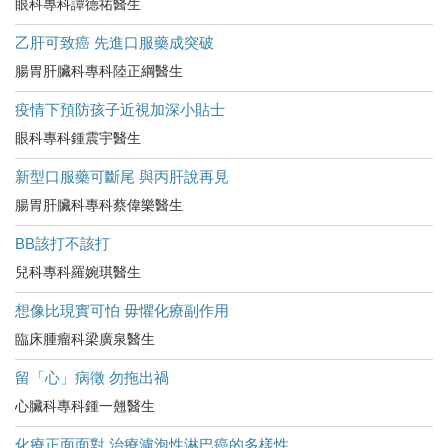
眼科專科譚德祐醫生
乙肝可致癌 先進口服藥成突破
腸胃肝臟科專科陸正綱醫生
疫情下預防孩子近視加深小貼士
眼科專科鍾震宇醫生
新型口服藥可斷尾 與丙肝說再見
腸胃肝臟科專科蔡偉樂醫生
BB該打不該打
兒科專科羅婉琪醫生
想像比現實可怕 毋懼化療副作用
臨床腫瘤科梁廣泉醫生
留「心」病徵 勿拖出禍
心臟科專科鍾一翹醫生
化療正面面對 治療濾泡性淋巴癌的多樣性