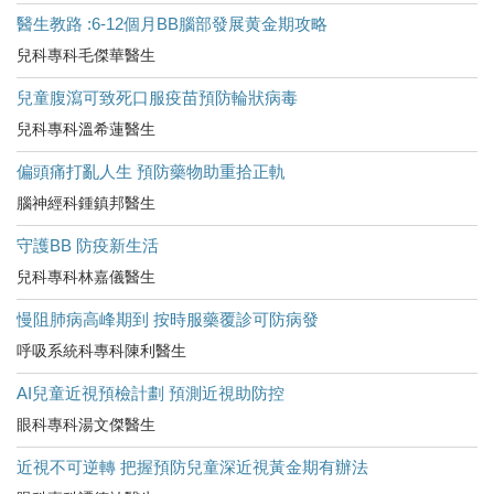
醫生教路 :6-12個月BB腦部發展黄金期攻略
兒科專科毛傑華醫生
兒童腹瀉可致死口服疫苗預防輪狀病毒
兒科專科溫希蓮醫生
偏頭痛打亂人生 預防藥物助重拾正軌
腦神經科鍾鎮邦醫生
守護BB 防疫新生活
兒科專科林嘉儀醫生
慢阻肺病高峰期到 按時服藥覆診可防病發
呼吸系統科專科陳利醫生
AI兒童近視預檢計劃 預測近視助防控
眼科專科湯文傑醫生
近視不可逆轉 把握預防兒童深近視黃金期有辦法