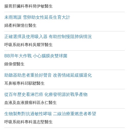
腸胃肝臟科專科簡伊敏醫生
未雨籌謀 雪卵助女性延長生育大計
婦產科陳憶仕醫生
正確選擇及使用吸入器 有助控制慢阻肺病情況
呼吸系統科專科吳耀萍醫生
BB拜年大作戰 小心腦膜炎雙球菌
鍾偉傑醫生
助聽器助患者重拾好聲音 改善情緒延緩腦退化
耳鼻喉專科邱騏驄醫生
從百年歷史看淋巴癌 化療發明源於戰爭產物
血液及血液腫瘤科區永仁醫生
生物製劑對抗過敏性哮喘 二線治療重燃患者希望
呼吸系統科專科溫志堅醫生