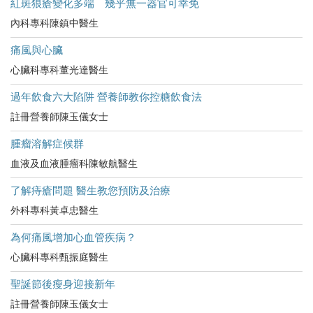
紅斑狼瘡變化多端 幾乎無一器官可幸免
內科專科陳鎮中醫生
痛風與心臟
心臟科專科董光達醫生
過年飲食六大陷阱 營養師教你控糖飲食法
註冊營養師陳玉儀女士
腫瘤溶解症候群
血液及血液腫瘤科陳敏航醫生
了解痔瘡問題 醫生教您預防及治療
外科專科黃卓忠醫生
為何痛風增加心血管疾病？
心臟科專科甄振庭醫生
聖誕節後瘦身迎接新年
註冊營養師陳玉儀女士