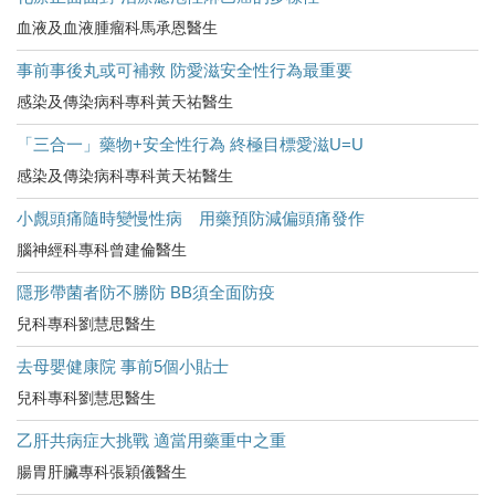
血液及血液腫瘤科馬承恩醫生
事前事後丸或可補救 防愛滋安全性行為最重要
感染及傳染病科專科黃天祐醫生
「三合一」藥物+安全性行為 終極目標愛滋U=U
感染及傳染病科專科黃天祐醫生
小覤頭痛隨時變慢性病 用藥預防減偏頭痛發作
腦神經科專科曾建倫醫生
隱形帶菌者防不勝防 BB須全面防疫
兒科專科劉慧思醫生
去母嬰健康院 事前5個小貼士
兒科專科劉慧思醫生
乙肝共病症大挑戰 適當用藥重中之重
腸胃肝臟專科張穎儀醫生