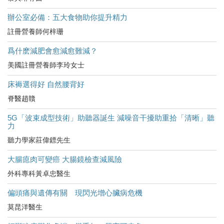
辦公室必備：五大食物助你提升精力
註冊營養師何梓珊
爲什麽減肥會愈減愈難減？
美國註冊營養師李玲女士
床褥選得好 自然腰背好
脊醫趙贛
5G「波束成型技術」助聽器誕生 減噪音干擾助重拾「清晰」聽
力
聽力學家莊偉鏢先生
大腸瘜肉可變癌 大腸鏡檢查減風險
外科專科黃卓忠醫生
偏頭痛與遺傳有關 現閃光增心臟病危機
莫昆洋醫生