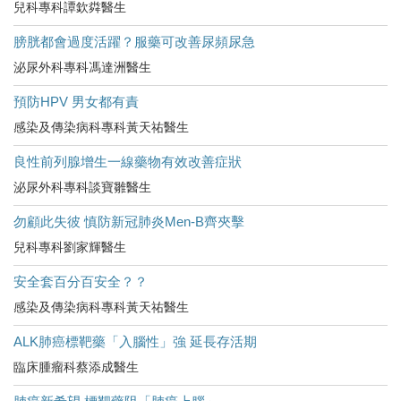
兒科專科譚欽粦醫生
膀胱都會過度活躍？服藥可改善尿頻尿急
泌尿外科專科馮達洲醫生
預防HPV 男女都有責
感染及傳染病科專科黃天祐醫生
良性前列腺增生一線藥物有效改善症狀
泌尿外科專科談寶雛醫生
勿顧此失彼 慎防新冠肺炎Men-B齊夾擊
兒科專科劉家輝醫生
安全套百分百安全？？
感染及傳染病科專科黃天祐醫生
ALK肺癌標靶藥「入腦性」強 延長存活期
臨床腫瘤科蔡添成醫生