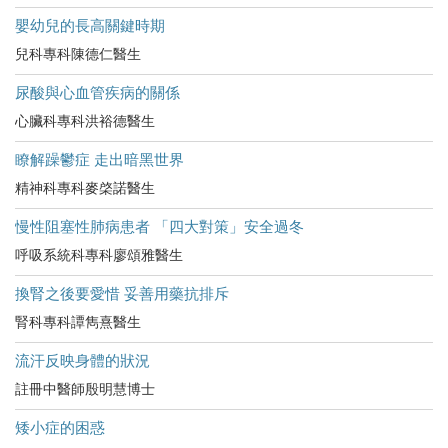
嬰幼兒的長高關鍵時期
兒科專科陳德仁醫生
尿酸與心血管疾病的關係
心臟科專科洪裕德醫生
瞭解躁鬱症 走出暗黑世界
精神科專科麥棨諾醫生
慢性阻塞性肺病患者 「四大對策」安全過冬
呼吸系統科專科廖頌雅醫生
換腎之後要愛惜 妥善用藥抗排斥
腎科專科譚雋熹醫生
流汗反映身體的狀況
註冊中醫師殷明慧博士
矮小症的困惑