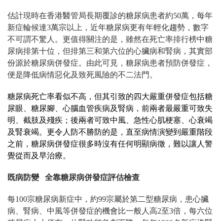
估計現時在香港醫管局長期
覆診
的糖尿病患者約50萬，每年
新症輪候達3萬宗以上，
近年糖尿病更有年輕化趨勢，數字
不可謂不驚人。更值得關注的是，雖然在死亡率排行榜中糖
尿病排第十位，但排第三和第六位的心臟病和腎病，其實部
份源於糖尿病併發症。由此可見，糖尿病患者預防併發症，
便是降低病情惡化及致死風險的不二法門。
糖尿病死亡率看似不高，但其引致的四大嚴重併發症
包括
糖
尿眼、糖尿腳、
心腦血管疾病
及腎病，前兩者
最嚴重可致失
明、
截肢及
殘疾；後兩者可致
中風、急性心肌梗塞、
心衰竭
及腎衰竭。更令人防不勝防的是，直至病情演變到嚴重階段
之前，
糖尿病
併發症很多時沒有任何明顯病徵，難以讓人警
覺從而及早治療。
既病防變 全靠糖尿病併發症評估檢查
每100宗糖尿病新症中，約99宗屬於第二型糖尿病，患
心臟
病、腎病、中風等併發症的機會比
一般人高2至3倍
，每六位