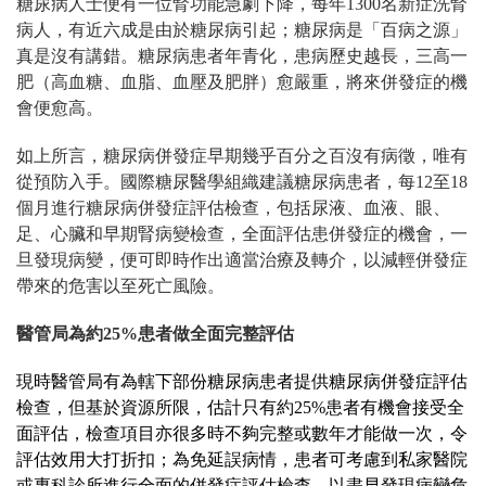
糖尿病人士便有一位腎功能急劇下降
，每年1300名新症洗腎
病人，有近六成是由於糖尿病引起；
糖尿病是「百病之源」
真是沒有講錯
。糖尿病患者年青化，患病歷史越長，三高一
肥
（高血糖、血脂、血壓及肥胖）
愈嚴重，將來併發症的機
會便愈高。
如上所言，糖尿病併發症早期幾乎百分之百沒有病徵，唯有
從預防入手。國際糖尿醫學組織建議糖尿病患者，每12至18
個月進行糖尿病併發症評估檢查，包括尿液、血液、眼、
足、心臟和早期腎病變檢查，全面評估患併發症的機會，一
旦發現病變，便可即時作出適當治療及轉介，以減輕併發症
帶來的危害以至死亡風險。
醫管局為約25%患者做全面完整評估
現時醫管局有為轄下部份糖尿病患者提供糖尿病併發症評估
檢查，但基於資源所限，估計只有約25%患者有機會接受全
面評估，檢查項目亦很多時不夠完整或數年才能做一次，令
評估效用大打折扣；為免延誤病情，患者可考慮到私家醫院
或專科診所進行全面的併發症評估檢查，以盡早發現病變危