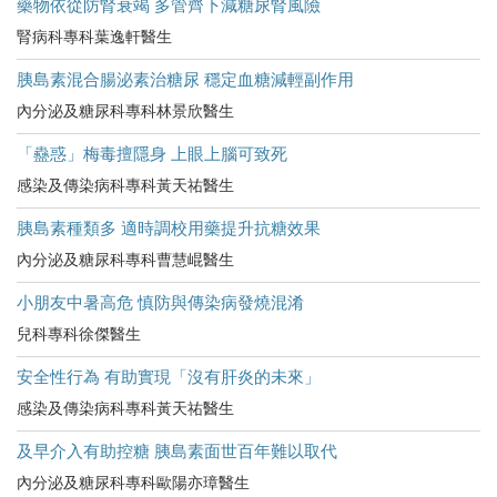
藥物依從防腎衰竭 多管齊下減糖尿腎風險
腎病科專科葉逸軒醫生
胰島素混合腸泌素治糖尿 穩定血糖減輕副作用
內分泌及糖尿科專科林景欣醫生
「蠱惑」梅毒擅隱身 上眼上腦可致死
感染及傳染病科專科黃天祐醫生
胰島素種類多 適時調校用藥提升抗糖效果
內分泌及糖尿科專科曹慧崐醫生
小朋友中暑高危​ 慎防與傳染病發燒混淆
兒科專科徐傑醫生
安全性行為 有助實現「沒有肝炎的未來」
感染及傳染病科專科黃天祐醫生
及早介入有助控糖 胰島素面世百年難以取代
內分泌及糖尿科專科歐陽亦璋醫生