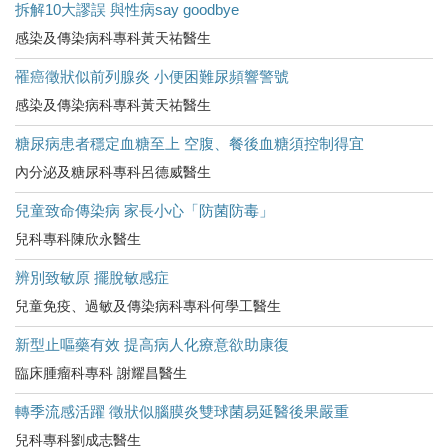
拆解10大謬誤 與性病say goodbye
感染及傳染病科專科黃天祐醫生
罹癌徵狀似前列腺炎 小便困難尿頻響警號
感染及傳染病科專科黃天祐醫生
糖尿病患者穩定血糖至上 空腹、餐後血糖須控制得宜
內分泌及糖尿科專科呂德威醫生
兒童致命傳染病 家長小心「防菌防毒」
兒科專科陳欣永醫生
辨別致敏原 擺脫敏感症
兒童免疫、過敏及傳染病科專科何學工醫生
新型止嘔藥有效 提高病人化療意欲助康復
臨床腫瘤科專科 謝耀昌醫生
轉季流感活躍 徵狀似腦膜炎雙球菌易延醫後果嚴重
兒科專科劉成志醫生