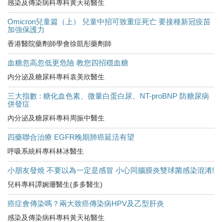
感染及傳染病科專科黃天祐醫生
Omicron兒童篇（上） 兒童中招可致重症死亡 要接種新冠疫苗
加強保護力
香港醫院藥劑師學會徐凱彤藥劑師
血糖忽高忽低更危險 教您四招穩血糖
内分泌及糖尿科專科袁美欣醫生
三大指數 : 糖化血色素、微量白蛋白尿、NT-proBNP 防糖尿病
併發症
內分泌及糖尿科專科周振中醫生
四藥聯合治療 EGFR晚期肺癌延活有望
呼吸系統科專科林冰醫生
小朋友發燒 不要以為一定是感冒 小心同腦膜炎雙球菌感染混淆!
兒科專科譚婉珊醫生(多多醫生)
癌症會傳染嗎？兩大致癌傳染病HPV及乙型肝炎
感染及傳染病科專科黃天祐醫生