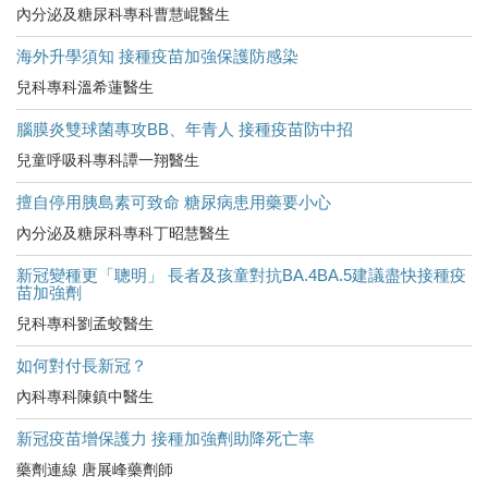
內分泌及糖尿科專科曹慧崐醫生
海外升學須知 接種疫苗加強保護防感染
兒科專科溫希蓮醫生
腦膜炎雙球菌專攻BB、年青人 接種疫苗防中招
兒童呼吸科專科譚一翔醫生
擅自停用胰島素可致命 糖尿病患用藥要小心
內分泌及糖尿科專科丁昭慧醫生
新冠變種更「聰明」 長者及孩童對抗BA.4BA.5建議盡快接種疫
苗加強劑
兒科專科劉孟蛟醫生
如何對付長新冠？
內科專科陳鎮中醫生
新冠疫苗增保護力 接種加強劑助降死亡率
藥劑連線 唐展峰藥劑師