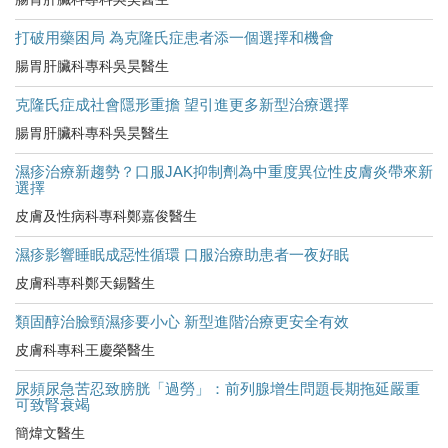
打破用藥困局 為克隆氏症患者添一個選擇和機會
腸胃肝臟科專科吳昊醫生
克隆氏症成社會隱形重擔 望引進更多新型治療選擇
腸胃肝臟科專科吳昊醫生
濕疹治療新趨勢？口服JAK抑制劑為中重度異位性皮膚炎帶來新
選擇
皮膚及性病科專科鄭嘉俊醫生
濕疹影響睡眠成惡性循環 口服治療助患者一夜好眠
皮膚科專科鄭天錫醫生
類固醇治臉頸濕疹要小心 新型進階治療更安全有效
皮膚科專科王慶榮醫生
尿頻尿急苦忍致膀胱「過勞」：前列腺增生問題長期拖延嚴重
可致腎衰竭
簡煒文醫生