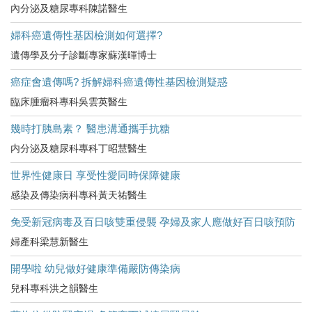
內分泌及糖尿專科陳諾醫生
婦科癌遺傳性基因檢測如何選擇?
遺傳學及分子診斷專家蘇漢暉博士
癌症會遺傳嗎? 拆解婦科癌遺傳性基因檢測疑惑
臨床腫瘤科專科吳雲英醫生
幾時打胰島素？ 醫患溝通攜手抗糖
内分泌及糖尿科專科丁昭慧醫生
世界性健康日 享受性愛同時保障健康
感染及傳染病科專科黃天祐醫生
免受新冠病毒及百日咳雙重侵襲 孕婦及家人應做好百日咳預防
婦產科梁慧新醫生
開學啦 幼兒做好健康準備嚴防傳染病
兒科專科洪之韻醫生