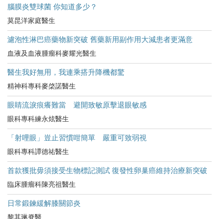
腦膜炎雙球菌 你知道多少？
莫昆洋家庭醫生
濾泡性淋巴癌藥物新突破 舊藥新用副作用大減患者更滿意
血液及血液腫瘤科麥耀光醫生
醫生我好無用，我連乘搭升降機都驚
精神科專科麥棨諾醫生
眼睛流淚痕癢難當 避開致敏原擊退眼敏感
眼科專科練永炫醫生
「射哩眼」豈止習慣咁簡單 嚴重可致弱視
眼科專科譚德祐醫生
首款獲批毋須接受生物標記測試 復發性卵巢癌維持治療新突破
臨床腫瘤科陳亮祖醫生
日常鍛鍊緩解膝關節炎
黎其琳脊醫