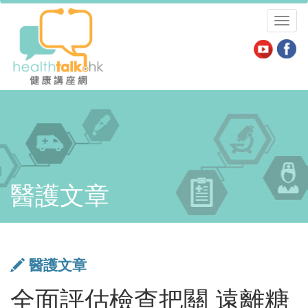
Toggl
naviga
醫護文章
醫護文章
全面評估檢查把關 遠離糖