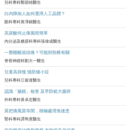
兒科專科鄭碧純醫生
白內障病人如何選擇人工晶體？
眼科專科黃澤銘醫生
高尿酸何止痛風咁簡單
內分泌及糖尿科專科張偉成醫生
一覺睡醒就頭痛？可能與頸椎有關
脊骨神經科劉大一醫生
兒童高得慢 慎防矮小症
兒科專科江俊達醫生
認識「腸鏡」檢查 及早防範大腸癌
外科專科黃卓忠醫生
莫把痛風當等閒，積極處理免後患
腎科專科譚雋熹醫生