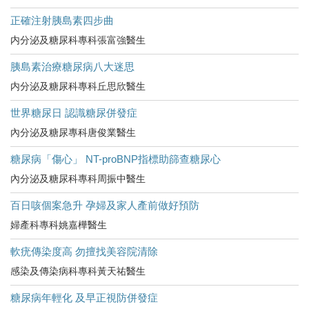
正確注射胰島素四步曲
内分泌及糖尿科專科張富強醫生
胰島素治療糖尿病八大迷思
内分泌及糖尿科專科丘思欣醫生
世界糖尿日 認識糖尿併發症
內分泌及糖尿專科唐俊業醫生
糖尿病「傷心」 NT-proBNP指標助篩查糖尿心
內分泌及糖尿科專科周振中醫生
百日咳個案急升 孕婦及家人產前做好預防
婦產科專科姚嘉樺醫生
軟疣傳染度高 勿擅找美容院清除
感染及傳染病科專科黃天祐醫生
糖尿病年輕化 及早正視防併發症