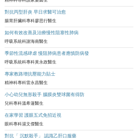
對抗丙型肝炎 早日求醫可治愈
腸胃肝臟科專科廖思行醫生
如何有效改善及治療慢性阻塞性肺病
呼吸系統科謝海南醫生
季節性流感肆虐 慢阻肺病患者應慎防病發
呼吸系統科專科黃永政醫生
專家教路增抗壓能力貼士
精神科專科雷永昌醫生
小心幼兒無形殺手 腦膜炎雙球菌有得防
兒科專科溫希蓮醫生
在家學習 護眼五式免招近視
眼科專科湯文傑醫生
對抗「 沉默殺手」 認識乙肝口服藥