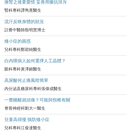
換腎之後要愛惜 妥善用藥抗排斥
腎科專科譚雋熹醫生
流汗反映身體的狀況
註冊中醫師殷明慧博士
矮小症的困惑
兒科專科鄭碧純醫生
白內障病人如何選擇人工晶體？
眼科專科黃澤銘醫生
高尿酸何止痛風咁簡單
內分泌及糖尿科專科張偉成醫生
一覺睡醒就頭痛？可能與頸椎有關
脊骨神經科劉大一醫生
兒童高得慢 慎防矮小症
兒科專科江俊達醫生