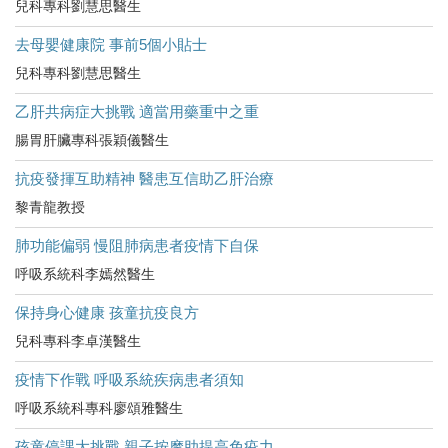
兒科專科劉慧思醫生
去母嬰健康院 事前5個小貼士
兒科專科劉慧思醫生
乙肝共病症大挑戰 適當用藥重中之重
腸胃肝臟專科張穎儀醫生
抗疫發揮互助精神 醫患互信助乙肝治療
黎青龍教授
肺功能偏弱 慢阻肺病患者疫情下自保
呼吸系統科李嫣然醫生
保持身心健康 孩童抗疫良方
兒科專科李卓漢醫生
疫情下作戰 呼吸系統疾病患者須知
呼吸系統科專科廖頌雅醫生
孩童停課大挑戰 親子按摩助提高免疫力