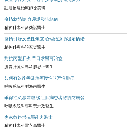
註册物理治療師徐美琪
疫情惹恐慌 容易誘發情緒病
精神科專科麥棨諾醫生
疫情引發反應性焦慮 心理治療助穩定情緒
精神科專科談家樂醫生
對抗丙型肝炎 早日求醫可治愈
腸胃肝臟科專科廖思行醫生
如何有效改善及治療慢性阻塞性肺病
呼吸系統科謝海南醫生
季節性流感肆虐 慢阻肺病患者應慎防病發
呼吸系統科專科黃永政醫生
專家教路增抗壓能力貼士
精神科專科雷永昌醫生