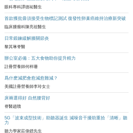
眼科專科譚德祐醫生
首款獲批毋須接受生物標記測試 復發性卵巢癌維持治療新突破
臨床腫瘤科陳亮祖醫生
日常鍛鍊緩解膝關節炎
黎其琳脊醫
辦公室必備：五大食物助你提升精力
註冊營養師何梓珊
爲什麽減肥會愈減愈難減？
美國註冊營養師李玲女士
床褥選得好 自然腰背好
脊醫趙贛
5G「波束成型技術」助聽器誕生 減噪音干擾助重拾「清晰」聽
力
聽力學家莊偉鏢先生