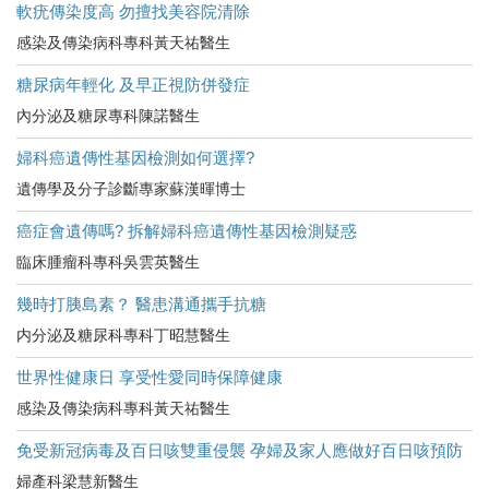
軟疣傳染度高 勿擅找美容院清除
感染及傳染病科專科黃天祐醫生
糖尿病年輕化 及早正視防併發症
內分泌及糖尿專科陳諾醫生
婦科癌遺傳性基因檢測如何選擇?
遺傳學及分子診斷專家蘇漢暉博士
癌症會遺傳嗎? 拆解婦科癌遺傳性基因檢測疑惑
臨床腫瘤科專科吳雲英醫生
幾時打胰島素？ 醫患溝通攜手抗糖
内分泌及糖尿科專科丁昭慧醫生
世界性健康日 享受性愛同時保障健康
感染及傳染病科專科黃天祐醫生
免受新冠病毒及百日咳雙重侵襲 孕婦及家人應做好百日咳預防
婦產科梁慧新醫生