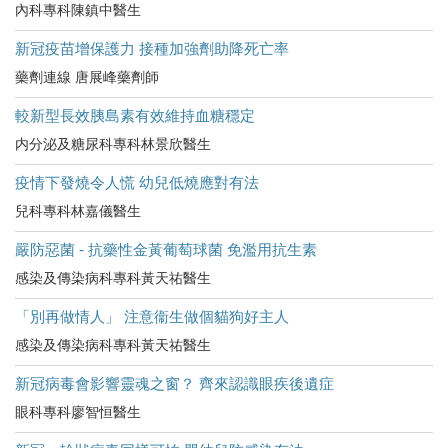
內科專科陳鎮中醫生
新冠疫苗增保護力 接種加強劑助降死亡率
藥劑連線 唐展峰藥劑師
較新型長效胰島素有效維持血糖穩定
内分泌及糖尿科專科林景欣醫生
疫情下發燒令人慌 幼兒低燒應對有法
兒科專科林嘉儀醫生
嚴防惡菌 - 抗藥性金黃葡萄球菌 免濫用抗生素
感染及傳染病科專科黃天祐醫生
「別再做情人」 注意衞生做個貓狗好主人
感染及傳染病科專科黃天祐醫生
新冠病毒會影響靈魂之窗？ 齊來認識眼疾後遺症
眼科專科廖智恒醫生