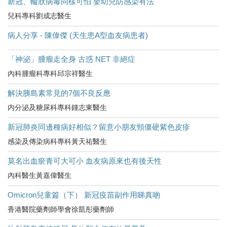
新冠、輪狀病毒同樣可怕 嬰幼兒防感染有法
兒科專科劉成志醫生
病人分享 - 陳偉傑 (天生患A型血友病患者)
「神泌」腫瘤走全身 古惑 NET 非絕症
內科腫瘤科專科邱宗祥醫生
解決胰島素常見的7個不良反應
内分泌及糖尿科專科鍾志東醫生
新冠肺炎同邊種病好相似？留意小朋友頸僵硬紫色皮疹
感染及傳染病科專科黃天祐醫生
莫名出血瘀青可大可小 血友病原來也有後天性
內科醫生黃嘉偉醫生
Omicron兒童篇（下） 新冠疫苗副作用睇真啲
香港醫院藥劑師學會徐凱彤藥劑師