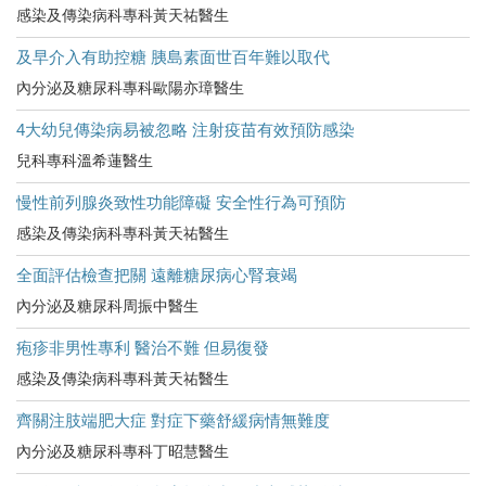
感染及傳染病科專科黃天祐醫生
及早介入有助控糖 胰島素面世百年難以取代
內分泌及糖尿科專科歐陽亦璋醫生
4大幼兒傳染病易被忽略 注射疫苗有效預防感染
兒科專科溫希蓮醫生
慢性前列腺炎致性功能障礙 安全性行為可預防
感染及傳染病科專科黃天祐醫生
全面評估檢查把關 遠離糖尿病心腎衰竭
內分泌及糖尿科周振中醫生
疱疹非男性專利 醫治不難 但易復發
感染及傳染病科專科黃天祐醫生
齊關注肢端肥大症 對症下藥舒緩病情無難度
內分泌及糖尿科專科丁昭慧醫生