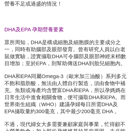
營養不足或過盛的情況！
DHA及EPA 孕期營養要素
眾所周知，DHA是構成細胞及細胞膜的主要成分之
一，同時有助腦部及眼部發育。曾有研究人員以白老
鼠做實驗，證實攝取DHA可令腦部及眼部神經末梢數
目增加；至於EPA，則幫助傳送DHA到胎兒細胞內。
DHA和EPA同屬Omega-3（歐米加三油酸）系列多元
不飽和脂肪酸，無法由人體自行製造，須由食物中補
充。魚類或海產均含豐富DHA和EPA，所以孕媽媽在
日常生活中進食相關食物，便可攝取DHA和EPA。而
世界衛生組織（WHO）建議孕婦每日所需DHA及
EPA攝取量約300毫克，其中最少200毫克 DHA 。
不過，現代婦女大多需要兼顧家庭與事業，忙得顧不