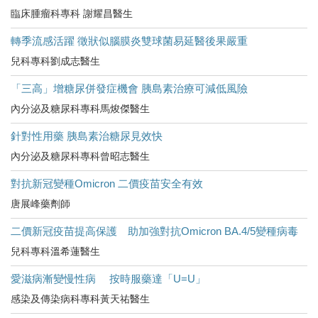
臨床腫瘤科專科 謝耀昌醫生
轉季流感活躍 徵狀似腦膜炎雙球菌易延醫後果嚴重
兒科專科劉成志醫生
「三高」增糖尿併發症機會 胰島素治療可減低風險
內分泌及糖尿科專科馬焌傑醫生
針對性用藥 胰島素治糖尿見效快
內分泌及糖尿科專科曾昭志醫生
對抗新冠變種Omicron 二價疫苗安全有效
唐展峰藥劑師
二價新冠疫苗提高保護 助加強對抗Omicron BA.4/5變種病毒
兒科專科溫希蓮醫生
愛滋病漸變慢性病 按時服藥達「U=U」
感染及傳染病科專科黃天祐醫生