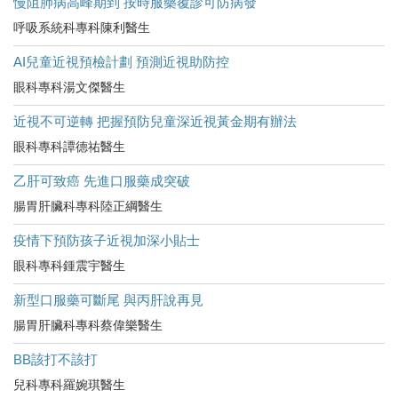
慢阻肺病高峰期到 按時服藥覆診可防病發
呼吸系統科專科陳利醫生
AI兒童近視預檢計劃 預測近視助防控
眼科專科湯文傑醫生
近視不可逆轉 把握預防兒童深近視黃金期有辦法
眼科專科譚德祐醫生
乙肝可致癌 先進口服藥成突破
腸胃肝臟科專科陸正綱醫生
疫情下預防孩子近視加深小貼士
眼科專科鍾震宇醫生
新型口服藥可斷尾 與丙肝說再見
腸胃肝臟科專科蔡偉樂醫生
BB該打不該打
兒科專科羅婉琪醫生