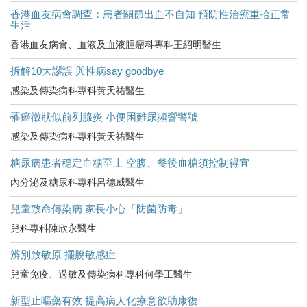
香港血友病會調查：患者關節出血不自知 預防性治療重拾正常
生活
香港血友病會、血液及血液腫瘤科專科王紹明醫生
拆解10大謬誤 與性病say goodbye
感染及傳染病科專科黃天祐醫生
罹癌徵狀似前列腺炎 小便困難尿頻響警號
感染及傳染病科專科黃天祐醫生
糖尿病患者穩定血糖至上 空腹、餐後血糖須控制得宜
內分泌及糖尿科專科呂德威醫生
兒童致命傳染病 家長小心「防菌防毒」
兒科專科陳欣永醫生
辨別致敏原 擺脫敏感症
兒童免疫、過敏及傳染病科專科何學工醫生
新型止嘔藥有效 提高病人化療意欲助康復