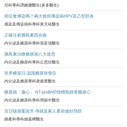
兒科專科譚婉珊醫生(多多醫生)
癌症會傳染嗎？兩大致癌傳染病HPV及乙型肝炎
感染及傳染病科專科黃天祐醫生
正確注射胰島素四步曲
内分泌及糖尿科專科張富強醫生
胰島素治療糖尿病八大迷思
内分泌及糖尿科專科丘思欣醫生
世界糖尿日 認識糖尿併發症
內分泌及糖尿專科唐俊業醫生
糖尿病「傷心」 NT-proBNP指標助篩查糖尿心
內分泌及糖尿科專科周振中醫生
百日咳個案急升 孕婦及家人產前做好預防
婦產科專科姚嘉樺醫生