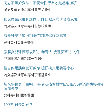
同志不等於愛滋，不安全性行為才是感染源頭
感染及傳染病科專科黃天祐醫生
糖友用藥須度身定做 以降低糖尿病併發症風險
內分泌及糖尿科專科曹慧崐醫生
海外升學須知 接種疫苗加強保護防感染
兒科專科溫希蓮醫生
腦膜炎雙球菌專攻BB、年青人 接種疫苗防中招
兒童呼吸科專科譚一翔醫生
擅自停用胰島素可致命 糖尿病患用藥要小心
內分泌及糖尿科專科丁昭慧醫生
新冠變種更「聰明」 長者及孩童對抗BA.4BA.5建議盡快接種疫
苗加強劑
兒科專科劉孟蛟醫生
如何對付長新冠？