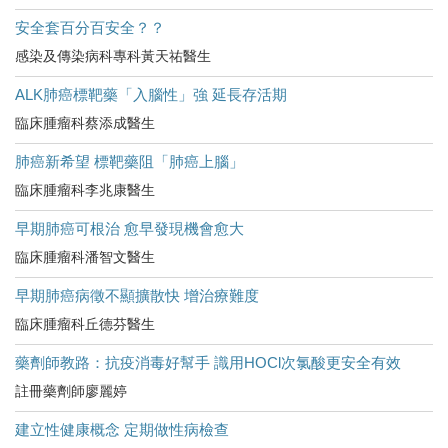
安全套百分百安全？？
感染及傳染病科專科黃天祐醫生
ALK肺癌標靶藥「入腦性」強 延長存活期
臨床腫瘤科蔡添成醫生
肺癌新希望 標靶藥阻「肺癌上腦」
臨床腫瘤科李兆康醫生
早期肺癌可根治 愈早發現機會愈大
臨床腫瘤科潘智文醫生
早期肺癌病徵不顯擴散快 增治療難度
臨床腫瘤科丘德芬醫生
藥劑師教路：抗疫消毒好幫手 識用HOCl次氯酸更安全有效
註冊藥劑師廖麗婷
建立性健康概念 定期做性病檢查