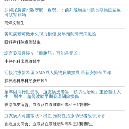
尿頻尿急苦忍致膀胱「過勞」：前列腺增生問題長期拖延嚴重
可致腎衰竭
簡煒文醫生
黃斑病變可致永久視力損傷 及早預防降患病風險
眼科專科陳迅傑醫生
語言發展遲慢？「黐脷筋」可能是元凶！
小兒外科廖思維醫生
迎接治療新希望 SMA成人藥物資助擴展 最新安排全面睇
腦神經科專科彭彥茹醫生
童年因病行動受限 血友病患者靠「預防性治療」重拾自由人
生 醫生：超聲波助早期發現關節損傷
香港血友病會、血液及血液腫瘤科專科王紹明醫生
血友病人可無徵狀下出血 預防性治療助患者改善病情
香港血友病會、血液及血液腫瘤科專科王紹明醫生