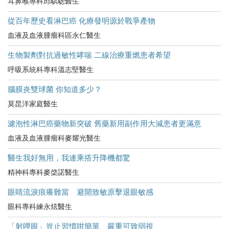
耳鼻喉專科邱騏驄醫生
從百年歷史看淋巴癌 化療發明源於戰爭產物
血液及血液腫瘤科區永仁醫生
生物製劑對抗過敏性哮喘 二線治療重燃患者希望
呼吸系統科專科溫志堅醫生
腦膜炎雙球菌 你知道多少？
莫昆洋家庭醫生
濾泡性淋巴癌藥物新突破 舊藥新用副作用大減患者更滿意
血液及血液腫瘤科麥耀光醫生
醫生我好無用，我連乘搭升降機都驚
精神科專科麥棨諾醫生
眼睛流淚痕癢難當 避開致敏原擊退眼敏感
眼科專科練永炫醫生
「射哩眼」豈止習慣咁簡單 嚴重可致弱視