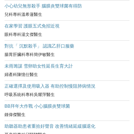
小心幼兒無形殺手 腦膜炎雙球菌有得防
兒科專科溫希蓮醫生
在家學習 護眼五式免招近視
眼科專科湯文傑醫生
對抗「 沉默殺手」 認識乙肝口服藥
腸胃肝臟科專科簡伊敏醫生
未雨籌謀 雪卵助女性延長生育大計
婦產科陳憶仕醫生
正確選擇及使用吸入器 有助控制慢阻肺病情況
呼吸系統科專科吳耀萍醫生
BB拜年大作戰 小心腦膜炎雙球菌
鍾偉傑醫生
助聽器助患者重拾好聲音 改善情緒延緩腦退化