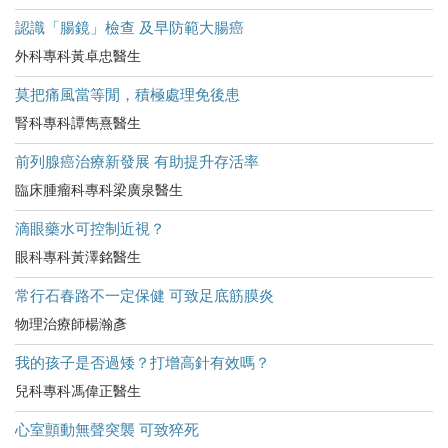
認識「腸鏡」檢查 及早防範大腸癌
外科專科黃卓忠醫生
莫把痛風當等閒，積極處理免後患
腎科專科譚雋熹醫生
前列腺癌治療新發展 有助提升存活率
臨床腫瘤科專科梁廣泉醫生
滴眼藥水可控制近視？
眼科專科黃澤銘醫生
常行石春路不一定保健 可致足底筋膜炎
物理治療師楊瀚彥
我的孩子是否過矮？打增高針有效嗎？
兒科專科馮偉正醫生
心室顫動無聲突襲 可致猝死