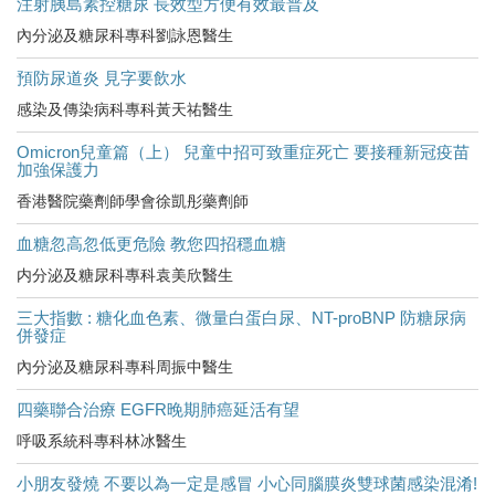
注射胰島素控糖尿 長效型方便有效最普及
內分泌及糖尿科專科劉詠恩醫生
預防尿道炎 見字要飲水
感染及傳染病科專科黃天祐醫生
Omicron兒童篇（上） 兒童中招可致重症死亡 要接種新冠疫苗
加強保護力
香港醫院藥劑師學會徐凱彤藥劑師
血糖忽高忽低更危險 教您四招穩血糖
内分泌及糖尿科專科袁美欣醫生
三大指數 : 糖化血色素、微量白蛋白尿、NT-proBNP 防糖尿病
併發症
內分泌及糖尿科專科周振中醫生
四藥聯合治療 EGFR晚期肺癌延活有望
呼吸系統科專科林冰醫生
小朋友發燒 不要以為一定是感冒 小心同腦膜炎雙球菌感染混淆!