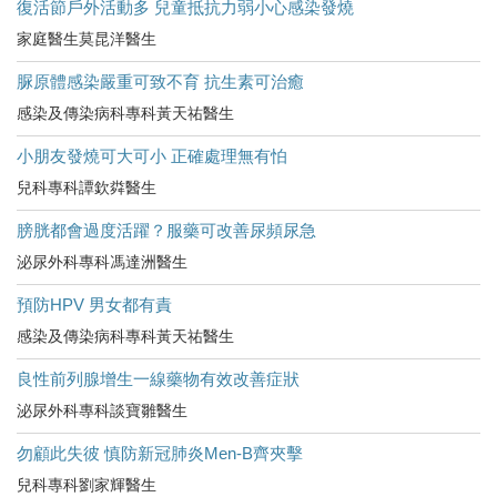
復活節戶外活動多 兒童抵抗力弱小心感染發燒
家庭醫生莫昆洋醫生
脲原體感染嚴重可致不育 抗生素可治癒
感染及傳染病科專科黃天祐醫生
小朋友發燒可大可小 正確處理無有怕
兒科專科譚欽粦醫生
膀胱都會過度活躍？服藥可改善尿頻尿急
泌尿外科專科馮達洲醫生
預防HPV 男女都有責
感染及傳染病科專科黃天祐醫生
良性前列腺增生一線藥物有效改善症狀
泌尿外科專科談寶雛醫生
勿顧此失彼 慎防新冠肺炎Men-B齊夾擊
兒科專科劉家輝醫生