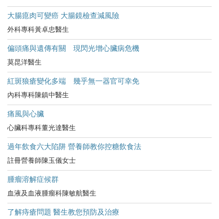
大腸瘜肉可變癌 大腸鏡檢查減風險
外科專科黃卓忠醫生
偏頭痛與遺傳有關 現閃光增心臟病危機
莫昆洋醫生
紅斑狼瘡變化多端 幾乎無一器官可幸免
內科專科陳鎮中醫生
痛風與心臟
心臟科專科董光達醫生
過年飲食六大陷阱 營養師教你控糖飲食法
註冊營養師陳玉儀女士
腫瘤溶解症候群
血液及血液腫瘤科陳敏航醫生
了解痔瘡問題 醫生教您預防及治療