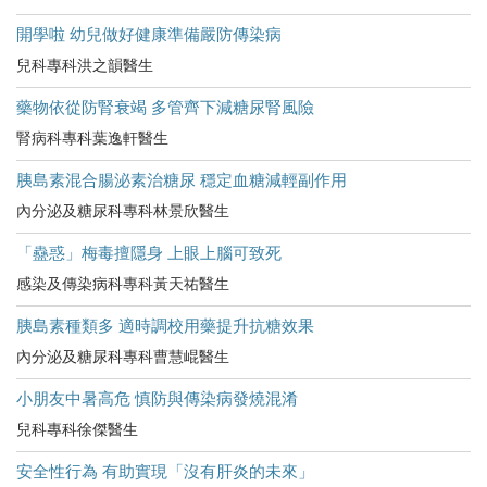
開學啦 幼兒做好健康準備嚴防傳染病
兒科專科洪之韻醫生
藥物依從防腎衰竭 多管齊下減糖尿腎風險
腎病科專科葉逸軒醫生
胰島素混合腸泌素治糖尿 穩定血糖減輕副作用
內分泌及糖尿科專科林景欣醫生
「蠱惑」梅毒擅隱身 上眼上腦可致死
感染及傳染病科專科黃天祐醫生
胰島素種類多 適時調校用藥提升抗糖效果
內分泌及糖尿科專科曹慧崐醫生
小朋友中暑高危​ 慎防與傳染病發燒混淆
兒科專科徐傑醫生
安全性行為 有助實現「沒有肝炎的未來」