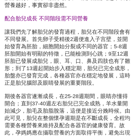
營養越好，事實卻非盡然。
配合胎兒成長 不同階段需不同營養
讓我們先了解胎兒的發育過程，胎兒在不同階段會有
不同發展。首先卵子受精後2週便進入子宫壁，並開
始發育為胚胎，細胞開始分裂成不同的器官；5-8週
胚胎開始有明顯的特徵，已能檢測到心跳；9至12週
胚胎已發展成胎兒，眼、耳、口、鼻及四肢也有了雛
形；到了13週起開始步入穩定期，胎兒已完全成形，
胎盤亦已發育完成，各種器官亦在穩定地發展，這時
正是胎兒腦部及眼睛發展的重要階段。
期後各器官遂漸成長，在25-28週期間，眼睛亦懂得
開合；直到37-40週左右胎兒已完全成熟，羊水量開
始減少，胎毛及胎脂脫落，這便是接近分娩時候。由
此可見，胎兒在整個懷孕週期是在不斷成長，全程均
需要各種營養來維持及配合各器官的健康發育。故
此，孕媽媽應在攝取營養的方面取得平衡，避免出現