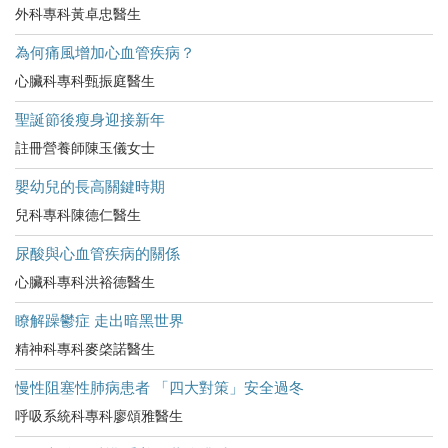
外科專科黃卓忠醫生
為何痛風增加心血管疾病？
心臟科專科甄振庭醫生
聖誕節後瘦身迎接新年
註冊營養師陳玉儀女士
嬰幼兒的長高關鍵時期
兒科專科陳德仁醫生
尿酸與心血管疾病的關係
心臟科專科洪裕德醫生
瞭解躁鬱症 走出暗黑世界
精神科專科麥棨諾醫生
慢性阻塞性肺病患者 「四大對策」安全過冬
呼吸系統科專科廖頌雅醫生