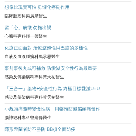
想像比現實可怕 毋懼化療副作用
臨床腫瘤科梁廣泉醫生
留「心」病徵 勿拖出禍
心臟科專科鍾一翹醫生
化療正面面對 治療濾泡性淋巴癌的多樣性
血液及血液腫瘤科馬承恩醫生
事前事後丸或可補救 防愛滋安全性行為最重要
感染及傳染病科專科黃天祐醫生
「三合一」藥物+安全性行為 終極目標愛滋U=U
感染及傳染病科專科黃天祐醫生
小覤頭痛隨時變慢性病 用藥預防減偏頭痛發作
腦神經科專科曾建倫醫生
隱形帶菌者防不勝防 BB須全面防疫