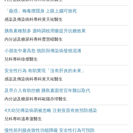
「蠱惑」梅毒擅隱身 上眼上腦可致死
感染及傳染病科專科黃天祐醫生
胰島素種類多 適時調校用藥提升抗糖效果
內分泌及糖尿科專科曹慧崐醫生
小朋友中暑高危​ 慎防與傳染病發燒混淆
兒科專科徐傑醫生
安全性行為 有助實現「沒有肝炎的未來」
感染及傳染病科專科黃天祐醫生
及早介入有助控糖 胰島素面世百年難以取代
內分泌及糖尿科專科歐陽亦璋醫生
4大幼兒傳染病易被忽略 注射疫苗有效預防感染
兒科專科溫希蓮醫生
慢性前列腺炎致性功能障礙 安全性行為可預防