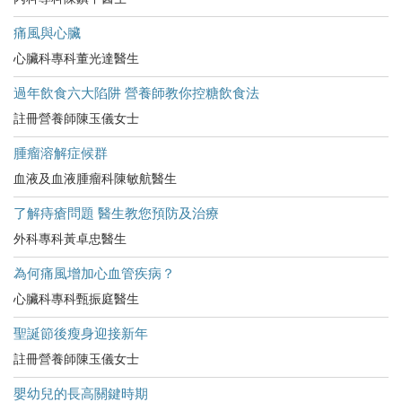
痛風與心臟
心臟科專科董光達醫生
過年飲食六大陷阱 營養師教你控糖飲食法
註冊營養師陳玉儀女士
腫瘤溶解症候群
血液及血液腫瘤科陳敏航醫生
了解痔瘡問題 醫生教您預防及治療
外科專科黃卓忠醫生
為何痛風增加心血管疾病？
心臟科專科甄振庭醫生
聖誕節後瘦身迎接新年
註冊營養師陳玉儀女士
嬰幼兒的長高關鍵時期