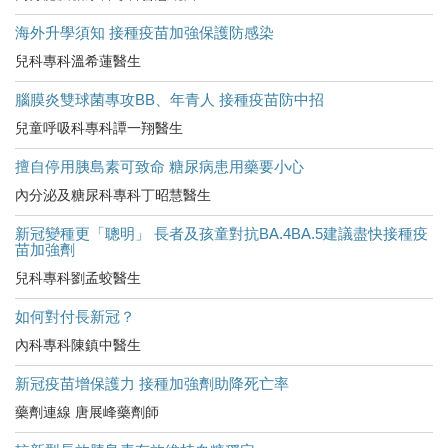
海外升學須知 接種疫苗加強保護防感染
兒科專科溫希蓮醫生
腦膜炎雙球菌專攻BB、年青人 接種疫苗防中招
兒童呼吸科專科譚一翔醫生
擅自停用胰島素可致命 糖尿病患用藥要小心
內分泌及糖尿科專科丁昭慧醫生
新冠變種更「聰明」 長者及孩童對抗BA.4BA.5建議盡快接種疫
苗加強劑
兒科專科劉孟蛟醫生
如何對付長新冠？
內科專科陳鎮中醫生
新冠疫苗增保護力 接種加強劑助降死亡率
藥劑連線 唐展峰藥劑師