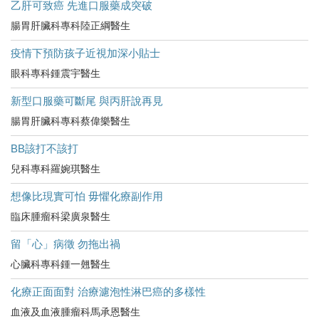
乙肝可致癌 先進口服藥成突破
腸胃肝臟科專科陸正綱醫生
疫情下預防孩子近視加深小貼士
眼科專科鍾震宇醫生
新型口服藥可斷尾 與丙肝說再見
腸胃肝臟科專科蔡偉樂醫生
BB該打不該打
兒科專科羅婉琪醫生
想像比現實可怕 毋懼化療副作用
臨床腫瘤科梁廣泉醫生
留「心」病徵 勿拖出禍
心臟科專科鍾一翹醫生
化療正面面對 治療濾泡性淋巴癌的多樣性
血液及血液腫瘤科馬承恩醫生