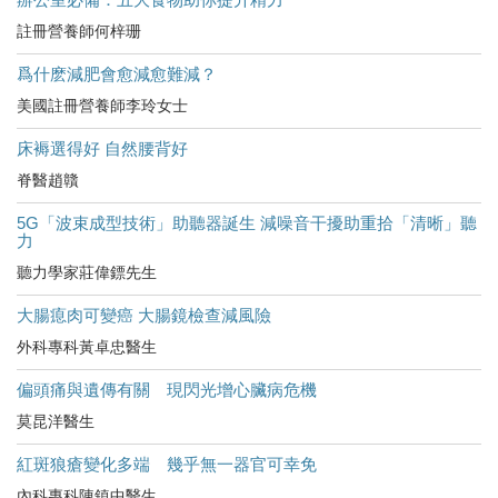
註冊營養師何梓珊
爲什麽減肥會愈減愈難減？
美國註冊營養師李玲女士
床褥選得好 自然腰背好
脊醫趙贛
5G「波束成型技術」助聽器誕生 減噪音干擾助重拾「清晰」聽
力
聽力學家莊偉鏢先生
大腸瘜肉可變癌 大腸鏡檢查減風險
外科專科黃卓忠醫生
偏頭痛與遺傳有關 現閃光增心臟病危機
莫昆洋醫生
紅斑狼瘡變化多端 幾乎無一器官可幸免
內科專科陳鎮中醫生