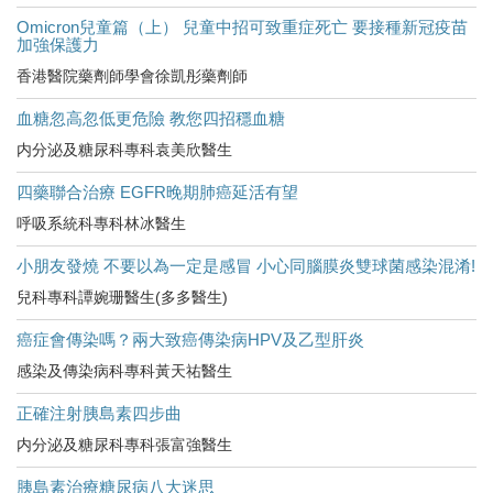
Omicron兒童篇（上） 兒童中招可致重症死亡 要接種新冠疫苗
加強保護力
香港醫院藥劑師學會徐凱彤藥劑師
血糖忽高忽低更危險 教您四招穩血糖
内分泌及糖尿科專科袁美欣醫生
四藥聯合治療 EGFR晚期肺癌延活有望
呼吸系統科專科林冰醫生
小朋友發燒 不要以為一定是感冒 小心同腦膜炎雙球菌感染混淆!
兒科專科譚婉珊醫生(多多醫生)
癌症會傳染嗎？兩大致癌傳染病HPV及乙型肝炎
感染及傳染病科專科黃天祐醫生
正確注射胰島素四步曲
内分泌及糖尿科專科張富強醫生
胰島素治療糖尿病八大迷思