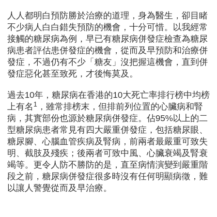
人人都明白預防勝於治療的道理，身為醫生，卻目睹
不少病人白白錯失預防的機會，十分可惜。以我經常
接觸的糖尿病為例，早已有糖尿病併發症檢查為糖尿
病患者評估患併發症的機會，從而及早預防和治療併
發症，不過仍有不少「糖友」沒把握這機會，直到併
發症惡化甚至致死，才後悔莫及。
過去10年，糖尿病在香港的10大死亡率排行榜中均榜
1
上有名
，雖常排榜末，但排前列位置的心臟病和腎
病，其實部份也源於糖尿病併發症。佔95%以上的二
型糖尿病患者常見有四大嚴重併發症，包括糖尿眼、
糖尿腳、心腦血管疾病及腎病，前兩者最嚴重可致失
明、截肢及殘疾；後兩者可致中風、心臟衰竭及腎衰
竭等。更令人防不勝防的是，直至病情演變到嚴重階
段之前，糖尿病併發症很多時沒有任何明顯病徵，難
以讓人警覺從而及早治療。