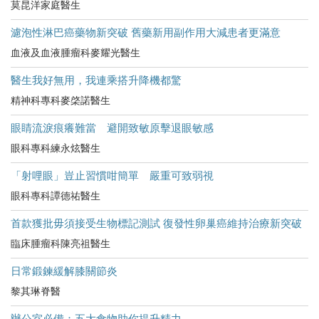
莫昆洋家庭醫生
濾泡性淋巴癌藥物新突破 舊藥新用副作用大減患者更滿意
血液及血液腫瘤科麥耀光醫生
醫生我好無用，我連乘搭升降機都驚
精神科專科麥棨諾醫生
眼睛流淚痕癢難當 避開致敏原擊退眼敏感
眼科專科練永炫醫生
「射哩眼」豈止習慣咁簡單 嚴重可致弱視
眼科專科譚德祐醫生
首款獲批毋須接受生物標記測試 復發性卵巢癌維持治療新突破
臨床腫瘤科陳亮祖醫生
日常鍛鍊緩解膝關節炎
黎其琳脊醫
辦公室必備：五大食物助你提升精力