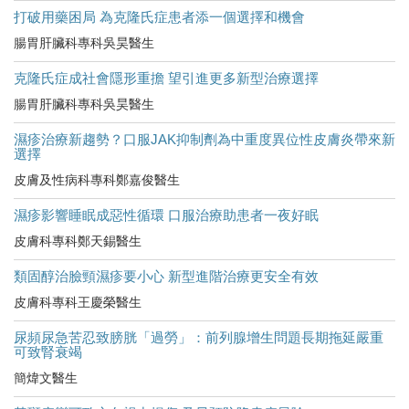
打破用藥困局 為克隆氏症患者添一個選擇和機會
腸胃肝臟科專科吳昊醫生
克隆氏症成社會隱形重擔 望引進更多新型治療選擇
腸胃肝臟科專科吳昊醫生
濕疹治療新趨勢？口服JAK抑制劑為中重度異位性皮膚炎帶來新
選擇
皮膚及性病科專科鄭嘉俊醫生
濕疹影響睡眠成惡性循環 口服治療助患者一夜好眠
皮膚科專科鄭天錫醫生
類固醇治臉頸濕疹要小心 新型進階治療更安全有效
皮膚科專科王慶榮醫生
尿頻尿急苦忍致膀胱「過勞」：前列腺增生問題長期拖延嚴重
可致腎衰竭
簡煒文醫生