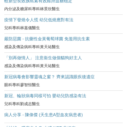
較新型長效胰島素有效維持血糖穩定
内分泌及糖尿科專科林景欣醫生
疫情下發燒令人慌 幼兒低燒應對有法
兒科專科林嘉儀醫生
嚴防惡菌 - 抗藥性金黃葡萄球菌 免濫用抗生素
感染及傳染病科專科黃天祐醫生
「別再做情人」 注意衞生做個貓狗好主人
感染及傳染病科專科黃天祐醫生
新冠病毒會影響靈魂之窗？ 齊來認識眼疾後遺症
眼科專科廖智恒醫生
新冠、輪狀病毒同樣可怕 嬰幼兒防感染有法
兒科專科劉成志醫生
病人分享 - 陳偉傑 (天生患A型血友病患者)