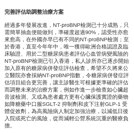
完善評估助調整治療方案
經過多年發展改進，NT-proBNP檢測已十分成熟，只
需簡單抽血便能做到，準確度超過90%，認受性亦愈
來愈高，在外國亦早已有不同的NT-proBNP檢測；至
於香港，直至今年年中，唯一獲得歐洲合格認證及臨
床驗證、用於二型糖尿病患者評估心血管病變風險的
NT-proBNP檢測已引入香港，私人診所亦已逐步開始
加入原有的糖尿病併發症評估檢查，希望不久將來公
立醫院亦會採納NT-proBNP指數，令糖尿病併發症評
估項目組合更完善，讓主診醫生可根據更準確的評估
而調整未來的治療方案，例如作進一步檢查如心臟超
音波檢測、又或為患者處方更有心臟保護實證的藥物
如降糖藥中口服SGLT-2 抑制劑和皮下注射GLP-1 受
體促效劑，為高風險病人制定加強治療，以減低日後
入院或死亡的風險，從而減輕公營系統沉重的醫療負
擔。