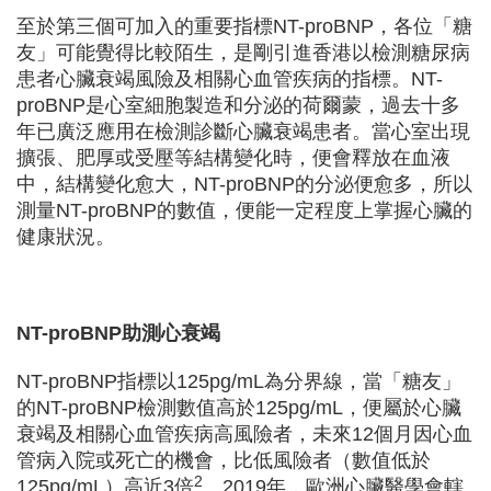
至於第三個可加入的重要指標NT-proBNP，各位「糖
友」可能覺得比較陌生，是剛引進香港以檢測糖尿病
患者心臟衰竭風險及相關心血管疾病的指標。NT-
proBNP是心室細胞製造和分泌的荷爾蒙，過去十多
年已廣泛應用在檢測診斷心臟衰竭患者。當心室出現
擴張、肥厚或受壓等結構變化時，便會釋放在血液
中，結構變化愈大，NT-proBNP的分泌便愈多，所以
測量NT-proBNP的數值，便能一定程度上掌握心臟的
健康狀況。
NT-proBNP助測心衰竭
NT-proBNP指標以125pg/mL為分界線，當「糖友」
的NT-proBNP檢測數值高於125pg/mL，便屬於心臟
衰竭及相關心血管疾病高風險者，未來12個月因心血
管病入院或死亡的機會，比低風險者（數值低於
2
125pg/mL）高近3倍
。2019年，歐洲心臟醫學會轄