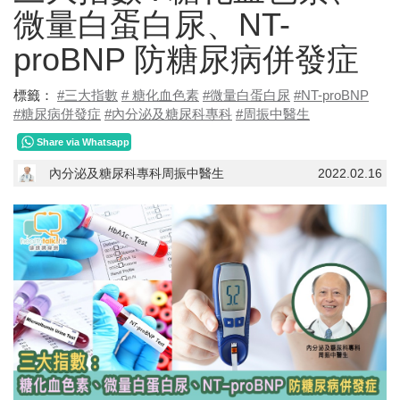
微量白蛋白尿、NT-
proBNP 防糖尿病併發症
標籤：
#三大指數
# 糖化血色素
#微量白蛋白尿
#NT-proBNP
#糖尿病併發症
#內分泌及糖尿科專科
#周振中醫生
Share via Whatsapp
內分泌及糖尿科專科周振中醫生
2022.02.16