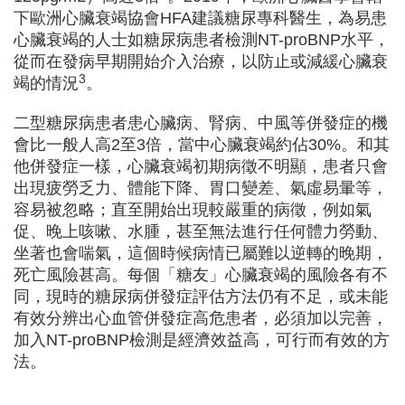
下歐洲心臟衰竭協會HFA建議糖尿專科醫生，為易患
心臟衰竭的人士如糖尿病患者檢測NT-proBNP水平，
從而在發病早期開始介入治療，以防止或減緩心臟衰
3
竭的情況
。
二型糖尿病患者患心臟病、腎病、中風等併發症的機
會比一般人高2至3倍，當中心臟衰竭約佔30%。和其
他併發症一樣，心臟衰竭初期病徵不明顯，患者只會
出現疲勞乏力、體能下降、胃口變差、氣虛易暈等，
容易被忽略
；
直至開始出現較嚴重的病徵，例如
氣
促、晚上咳嗽、水腫，甚至無法進行任何體力勞動、
坐著也會喘氣，這個時候病情已屬難以逆轉的晚期，
死亡風險甚高。每個「糖友」心臟衰竭的風險各有不
同，現時的糖尿病併發症評估方法仍有不足，或未能
有效分辨出心血管併發症高危患者，必須加以完善，
加入NT-proBNP檢測是經濟效益高，可行而有效的方
法。