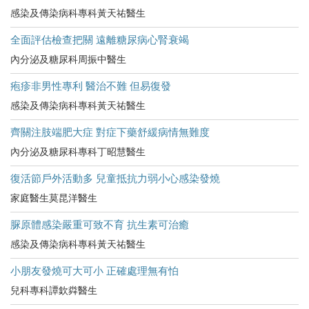
感染及傳染病科專科黃天祐醫生
全面評估檢查把關 遠離糖尿病心腎衰竭
內分泌及糖尿科周振中醫生
疱疹非男性專利 醫治不難 但易復發
感染及傳染病科專科黃天祐醫生
齊關注肢端肥大症 對症下藥舒緩病情無難度
內分泌及糖尿科專科丁昭慧醫生
復活節戶外活動多 兒童抵抗力弱小心感染發燒
家庭醫生莫昆洋醫生
脲原體感染嚴重可致不育 抗生素可治癒
感染及傳染病科專科黃天祐醫生
小朋友發燒可大可小 正確處理無有怕
兒科專科譚欽粦醫生