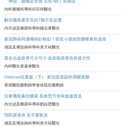
「神泌」腫瘤走全身 古惑 NET 非絕症
內科腫瘤科專科邱宗祥醫生
解決胰島素常見的7個不良反應
内分泌及糖尿科專科鍾志東醫生
新冠肺炎同邊種病好相似？留意小朋友頸僵硬紫色皮疹
感染及傳染病科專科黃天祐醫生
莫名出血瘀青可大可小 血友病原來也有後天性
內科醫生黃嘉偉醫生
Omicron兒童篇（下） 新冠疫苗副作用睇真啲
香港醫院藥劑師學會徐凱彤藥劑師
注射胰島素控糖尿 長效型方便有效最普及
內分泌及糖尿科專科劉詠恩醫生
預防尿道炎 見字要飲水
感染及傳染病科專科黃天祐醫生