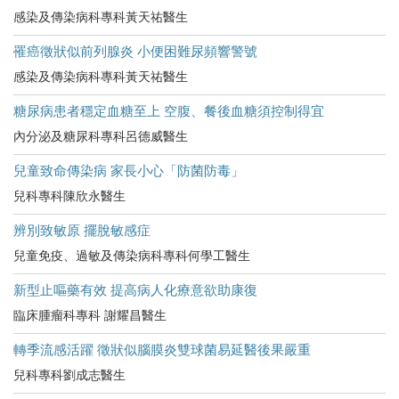
感染及傳染病科專科黃天祐醫生
罹癌徵狀似前列腺炎 小便困難尿頻響警號
感染及傳染病科專科黃天祐醫生
糖尿病患者穩定血糖至上 空腹、餐後血糖須控制得宜
內分泌及糖尿科專科呂德威醫生
兒童致命傳染病 家長小心「防菌防毒」
兒科專科陳欣永醫生
辨別致敏原 擺脫敏感症
兒童免疫、過敏及傳染病科專科何學工醫生
新型止嘔藥有效 提高病人化療意欲助康復
臨床腫瘤科專科 謝耀昌醫生
轉季流感活躍 徵狀似腦膜炎雙球菌易延醫後果嚴重
兒科專科劉成志醫生