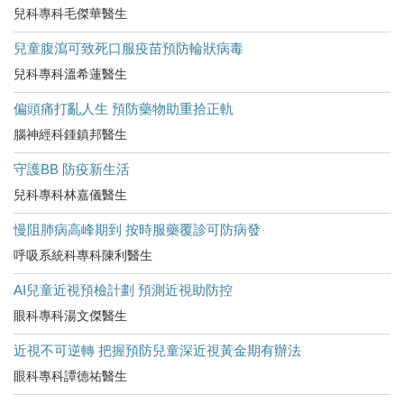
兒科專科毛傑華醫生
兒童腹瀉可致死口服疫苗預防輪狀病毒
兒科專科溫希蓮醫生
偏頭痛打亂人生 預防藥物助重拾正軌
腦神經科鍾鎮邦醫生
守護BB 防疫新生活
兒科專科林嘉儀醫生
慢阻肺病高峰期到 按時服藥覆診可防病發
呼吸系統科專科陳利醫生
AI兒童近視預檢計劃 預測近視助防控
眼科專科湯文傑醫生
近視不可逆轉 把握預防兒童深近視黃金期有辦法
眼科專科譚德祐醫生