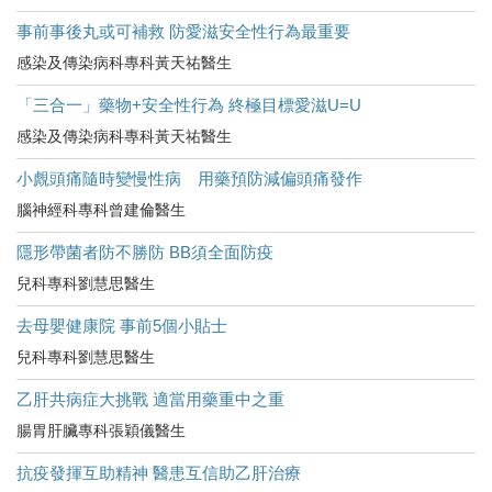
事前事後丸或可補救 防愛滋安全性行為最重要
感染及傳染病科專科黃天祐醫生
「三合一」藥物+安全性行為 終極目標愛滋U=U
感染及傳染病科專科黃天祐醫生
小覤頭痛隨時變慢性病 用藥預防減偏頭痛發作
腦神經科專科曾建倫醫生
隱形帶菌者防不勝防 BB須全面防疫
兒科專科劉慧思醫生
去母嬰健康院 事前5個小貼士
兒科專科劉慧思醫生
乙肝共病症大挑戰 適當用藥重中之重
腸胃肝臟專科張穎儀醫生
抗疫發揮互助精神 醫患互信助乙肝治療