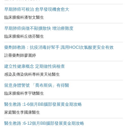
早期肺癌可根治 愈早發現機會愈大
臨床腫瘤科潘智文醫生
早期肺癌病徵不顯擴散快 增治療難度
臨床腫瘤科丘德芬醫生
藥劑師教路：抗疫消毒好幫手 識用HOCl次氯酸更安全有效
註冊藥劑師廖麗婷
建立性健康概念 定期做性病檢查
感染及傳染病科專科黃天祐醫生
留意身體警號 「喬布斯病」有得醫
臨床腫瘤科李宇聰醫生
醫生教路 :1-6個月BB腦部發展黄金期攻略
家庭醫生李國康醫生
醫生教路 :6-12個月BB腦部發展黄金期攻略