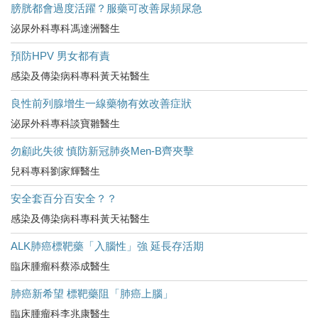
膀胱都會過度活躍？服藥可改善尿頻尿急
泌尿外科專科馮達洲醫生
預防HPV 男女都有責
感染及傳染病科專科黃天祐醫生
良性前列腺增生一線藥物有效改善症狀
泌尿外科專科談寶雛醫生
勿顧此失彼 慎防新冠肺炎Men-B齊夾擊
兒科專科劉家輝醫生
安全套百分百安全？？
感染及傳染病科專科黃天祐醫生
ALK肺癌標靶藥「入腦性」強 延長存活期
臨床腫瘤科蔡添成醫生
肺癌新希望 標靶藥阻「肺癌上腦」
臨床腫瘤科李兆康醫生