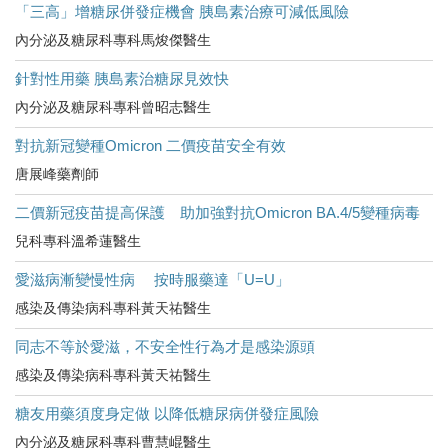
「三高」增糖尿併發症機會 胰島素治療可減低風險
內分泌及糖尿科專科馬焌傑醫生
針對性用藥 胰島素治糖尿見效快
內分泌及糖尿科專科曾昭志醫生
對抗新冠變種Omicron 二價疫苗安全有效
唐展峰藥劑師
二價新冠疫苗提高保護 助加強對抗Omicron BA.4/5變種病毒
兒科專科溫希蓮醫生
愛滋病漸變慢性病 按時服藥達「U=U」
感染及傳染病科專科黃天祐醫生
同志不等於愛滋，不安全性行為才是感染源頭
感染及傳染病科專科黃天祐醫生
糖友用藥須度身定做 以降低糖尿病併發症風險
內分泌及糖尿科專科曹慧崐醫生