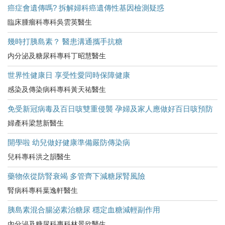
癌症會遺傳嗎? 拆解婦科癌遺傳性基因檢測疑惑
臨床腫瘤科專科吳雲英醫生
幾時打胰島素？ 醫患溝通攜手抗糖
内分泌及糖尿科專科丁昭慧醫生
世界性健康日 享受性愛同時保障健康
感染及傳染病科專科黃天祐醫生
免受新冠病毒及百日咳雙重侵襲 孕婦及家人應做好百日咳預防
婦產科梁慧新醫生
開學啦 幼兒做好健康準備嚴防傳染病
兒科專科洪之韻醫生
藥物依從防腎衰竭 多管齊下減糖尿腎風險
腎病科專科葉逸軒醫生
胰島素混合腸泌素治糖尿 穩定血糖減輕副作用
內分泌及糖尿科專科林景欣醫生