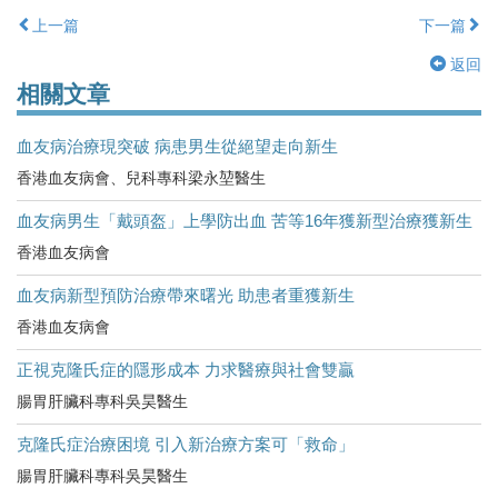
上一篇
下一篇
返回
相關文章
血友病治療現突破 病患男生從絕望走向新生
香港血友病會、兒科專科梁永堃醫生
血友病男生「戴頭盔」上學防出血 苦等16年獲新型治療獲新生
香港血友病會
血友病新型預防治療帶來曙光 助患者重獲新生
香港血友病會
正視克隆氏症的隱形成本 力求醫療與社會雙贏
腸胃肝臟科專科吳昊醫生
克隆氏症治療困境 引入新治療方案可「救命」
腸胃肝臟科專科吳昊醫生