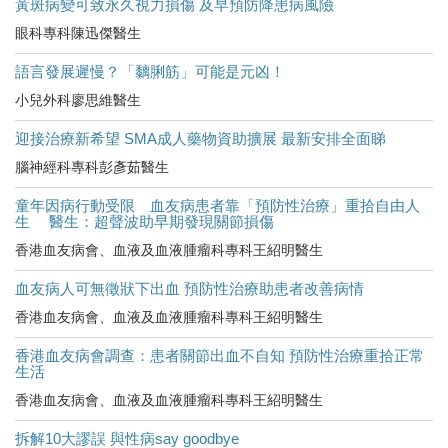
黃斑病變可致永久視力損傷 及早預防降患病風險
眼科專科陳迅傑醫生
語言發展遲慢？「黐脷筋」可能是元凶！
小兒外科廖思維醫生
迎接治療新希望 SMA成人藥物資助擴展 最新安排全面睇
腦神經科專科彭彥茹醫生
童年因病行動受限 血友病患者靠「預防性治療」重拾自由人
生 醫生：超聲波助早期發現關節損傷
香港血友病會、血液及血液腫瘤科專科王紹明醫生
血友病人可無徵狀下出血 預防性治療助患者改善病情
香港血友病會、血液及血液腫瘤科專科王紹明醫生
香港血友病會調查：患者關節出血不自知 預防性治療重拾正常
生活
香港血友病會、血液及血液腫瘤科專科王紹明醫生
拆解10大謬誤 與性病say goodbye