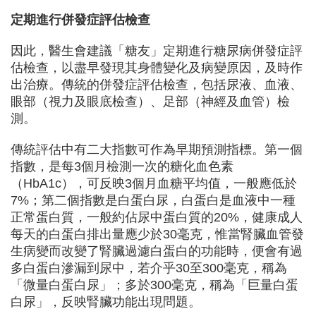
定期進行併發症評估檢查
因此，醫生會建議「糖友」定期進行糖尿病併發症評
估檢查，以盡早發現其身體變化及病變原因，及時作
出治療。傳統的併發症評估檢查，包括尿液、血液、
眼部（視力及眼底檢查）、足部（神經及血管）檢
測。
傳統評估中有二大指數可作為早期預測指標。第一個
指數，是每3個月檢測一次的糖化血色素
（HbA1c），可反映3個月血糖平均值，一般應低於
7%；第二個指數是白蛋白尿，白蛋白是血液中一種
正常蛋白質，一般約佔尿中蛋白質的20%，健康成人
每天的白蛋白排出量應少於30毫克，惟當腎臟血管發
生病變而改變了腎臟過濾白蛋白的功能時，便會有過
多白蛋白滲漏到尿中，若介乎30至300毫克，稱為
「微量白蛋白尿」；多於300毫克，稱為「巨量白蛋
白尿」，反映腎臟功能出現問題。