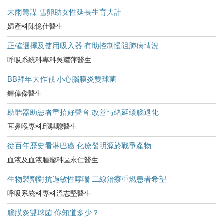
未雨籌謀 雪卵助女性延長生育大計
婦產科陳憶仕醫生
正確選擇及使用吸入器 有助控制慢阻肺病情況
呼吸系統科專科吳耀萍醫生
BB拜年大作戰 小心腦膜炎雙球菌
鍾偉傑醫生
助聽器助患者重拾好聲音 改善情緒延緩腦退化
耳鼻喉專科邱騏驄醫生
從百年歷史看淋巴癌 化療發明源於戰爭產物
血液及血液腫瘤科區永仁醫生
生物製劑對抗過敏性哮喘 二線治療重燃患者希望
呼吸系統科專科溫志堅醫生
腦膜炎雙球菌 你知道多少？