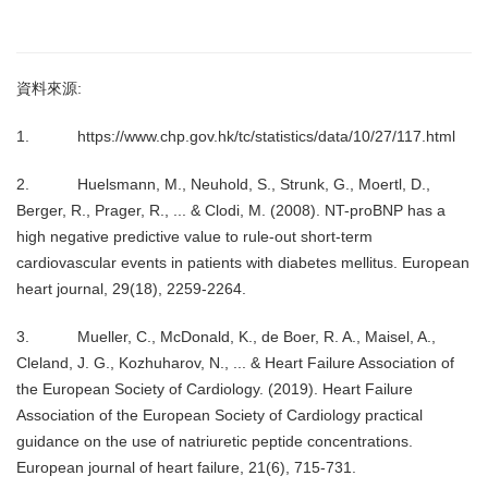
資料來源:
1. https://www.chp.gov.hk/tc/statistics/data/10/27/117.html
2. Huelsmann, M., Neuhold, S., Strunk, G., Moertl, D.,
Berger, R., Prager, R., ... & Clodi, M. (2008). NT-proBNP has a
high negative predictive value to rule-out short-term
cardiovascular events in patients with diabetes mellitus. European
heart journal, 29(18), 2259-2264.
3. Mueller, C., McDonald, K., de Boer, R. A., Maisel, A.,
Cleland, J. G., Kozhuharov, N., ... & Heart Failure Association of
the European Society of Cardiology. (2019). Heart Failure
Association of the European Society of Cardiology practical
guidance on the use of natriuretic peptide concentrations.
European journal of heart failure, 21(6), 715-731.