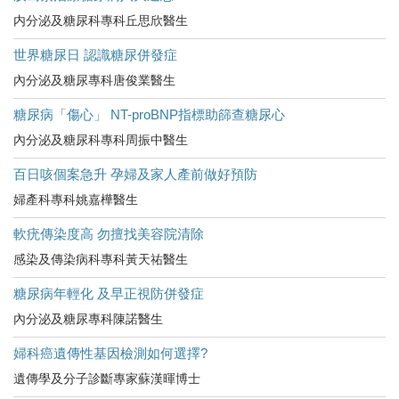
内分泌及糖尿科專科丘思欣醫生
世界糖尿日 認識糖尿併發症
內分泌及糖尿專科唐俊業醫生
糖尿病「傷心」 NT-proBNP指標助篩查糖尿心
內分泌及糖尿科專科周振中醫生
百日咳個案急升 孕婦及家人產前做好預防
婦產科專科姚嘉樺醫生
軟疣傳染度高 勿擅找美容院清除
感染及傳染病科專科黃天祐醫生
糖尿病年輕化 及早正視防併發症
內分泌及糖尿專科陳諾醫生
婦科癌遺傳性基因檢測如何選擇?
遺傳學及分子診斷專家蘇漢暉博士