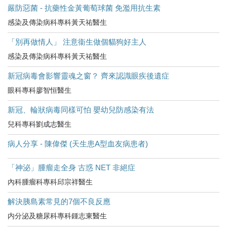
嚴防惡菌 - 抗藥性金黃葡萄球菌 免濫用抗生素
感染及傳染病科專科黃天祐醫生
「別再做情人」 注意衞生做個貓狗好主人
感染及傳染病科專科黃天祐醫生
新冠病毒會影響靈魂之窗？ 齊來認識眼疾後遺症
眼科專科廖智恒醫生
新冠、輪狀病毒同樣可怕 嬰幼兒防感染有法
兒科專科劉成志醫生
病人分享 - 陳偉傑 (天生患A型血友病患者)
「神泌」腫瘤走全身 古惑 NET 非絕症
內科腫瘤科專科邱宗祥醫生
解決胰島素常見的7個不良反應
内分泌及糖尿科專科鍾志東醫生