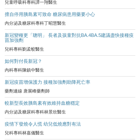
兒童呼吸科專科譚一翔醫生
擅自停用胰島素可致命 糖尿病患用藥要小心
內分泌及糖尿科專科丁昭慧醫生
新冠變種更「聰明」 長者及孩童對抗BA.4BA.5建議盡快接種疫
苗加強劑
兒科專科劉孟蛟醫生
如何對付長新冠？
內科專科陳鎮中醫生
新冠疫苗增保護力 接種加強劑助降死亡率
藥劑連線 唐展峰藥劑師
較新型長效胰島素有效維持血糖穩定
内分泌及糖尿科專科林景欣醫生
疫情下發燒令人慌 幼兒低燒應對有法
兒科專科林嘉儀醫生