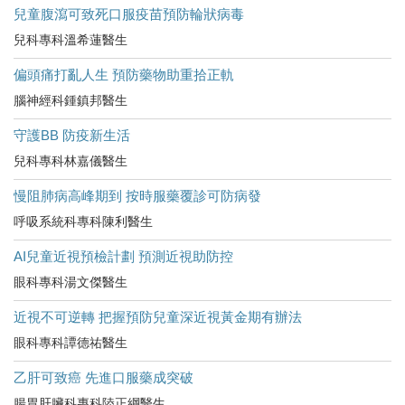
兒童腹瀉可致死口服疫苗預防輪狀病毒
兒科專科溫希蓮醫生
偏頭痛打亂人生 預防藥物助重拾正軌
腦神經科鍾鎮邦醫生
守護BB 防疫新生活
兒科專科林嘉儀醫生
慢阻肺病高峰期到 按時服藥覆診可防病發
呼吸系統科專科陳利醫生
AI兒童近視預檢計劃 預測近視助防控
眼科專科湯文傑醫生
近視不可逆轉 把握預防兒童深近視黃金期有辦法
眼科專科譚德祐醫生
乙肝可致癌 先進口服藥成突破
腸胃肝臟科專科陸正綱醫生