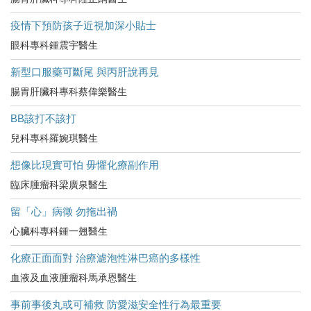
疫情下預防孩子近視加深小貼士
眼科專科鍾震宇醫生
新型口服藥可斷尾 與丙肝說再見
腸胃肝臟科專科蔡偉樂醫生
BB該打不該打
兒科專科羅婉琪醫生
想像比現實可怕 毋懼化療副作用
臨床腫瘤科梁廣泉醫生
留「心」病徵 勿拖出禍
心臟科專科鍾一翹醫生
化療正面面對 治療濾泡性淋巴癌的多樣性
血液及血液腫瘤科馬承恩醫生
事前事後丸或可補救 防愛滋安全性行為最重要