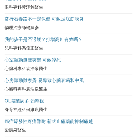
眼科專科黃澤銘醫生
常行石春路不一定保健 可致足底筋膜炎
物理治療師楊瀚彥
我的孩子是否過矮？打增高針有效嗎？
兒科專科馮偉正醫生
心室顫動無聲突襲 可致猝死
心臟科專科袁浩泉醫生
心房顫動難察覺 易導致心臟衰竭和中風
心臟科專科袁浩泉醫生
OL職業病多 勿輕視
脊骨神經科何維琪醫生
癌症爆發性疼痛難耐 新式止痛藥能抑制痛楚
梁廣泉醫生