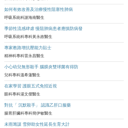
如何有效改善及治療慢性阻塞性肺病
呼吸系統科謝海南醫生
季節性流感肆虐 慢阻肺病患者應慎防病發
呼吸系統科專科黃永政醫生
專家教路增抗壓能力貼士
精神科專科雷永昌醫生
小心幼兒無形殺手 腦膜炎雙球菌有得防
兒科專科溫希蓮醫生
在家學習 護眼五式免招近視
眼科專科湯文傑醫生
對抗「 沉默殺手」 認識乙肝口服藥
腸胃肝臟科專科簡伊敏醫生
未雨籌謀 雪卵助女性延長生育大計