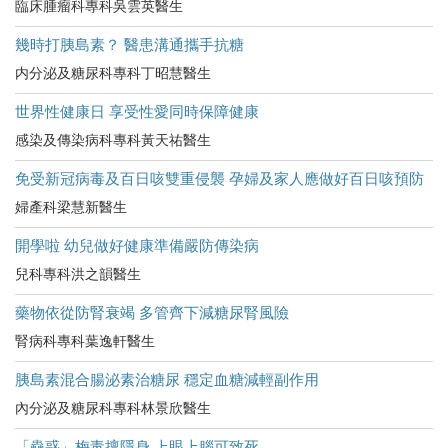
臨床腫瘤科專科吳雲英醫生
幾時打胰島素？ 醫患溝通攜手抗糖
内分泌及糖尿科專科丁昭慧醫生
世界性健康日 享受性愛同時保障健康
感染及傳染病科專科黃天祐醫生
免受新冠病毒及百日咳雙重侵襲 孕婦及家人應做好百日咳預防
婦產科梁慧新醫生
開學啦 幼兒做好健康準備嚴防傳染病
兒科專科洪之韻醫生
藥物依從防腎衰竭 多管齊下減糖尿腎風險
腎病科專科葉逸軒醫生
胰島素混合腸泌素治糖尿 穩定血糖減輕副作用
內分泌及糖尿科專科林景欣醫生
「蠱惑」梅毒擅隱身 上眼上腦可致死