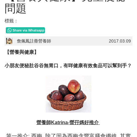
問題
標籤：
Share via Whatsapp
詹佩鳳註冊營養師
2017.03.09
【營養與健康】
小朋友便秘肚谷谷無胃口，有咩健康有效食品可以幫到手？
營養師Katrina-營孖媽
好
推介
.第一推介: 西梅. 除了因為西梅含豐富膳食纖維, 其實