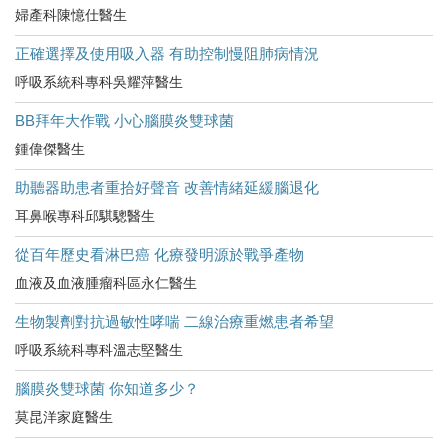
婦產科陳憶仕醫生
正確選擇及使用吸入器 有助控制慢阻肺病情況
呼吸系統科專科吳耀萍醫生
BB拜年大作戰 小心腦膜炎雙球菌
鍾偉傑醫生
助聽器助患者重拾好聲音 改善情緒延緩腦退化
耳鼻喉專科邱騏驄醫生
從百年歷史看淋巴癌 化療發明源於戰爭產物
血液及血液腫瘤科區永仁醫生
生物製劑對抗過敏性哮喘 二線治療重燃患者希望
呼吸系統科專科溫志堅醫生
腦膜炎雙球菌 你知道多少？
莫昆洋家庭醫生