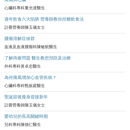
心臟科專科董光達醫生
過年飲食六大陷阱 營養師教你控糖飲食法
註冊營養師陳玉儀女士
腫瘤溶解症候群
血液及血液腫瘤科陳敏航醫生
了解痔瘡問題 醫生教您預防及治療
外科專科黃卓忠醫生
為何痛風增加心血管疾病？
心臟科專科甄振庭醫生
聖誕節後瘦身迎接新年
註冊營養師陳玉儀女士
嬰幼兒的長高關鍵時期
兒科專科陳德仁醫生