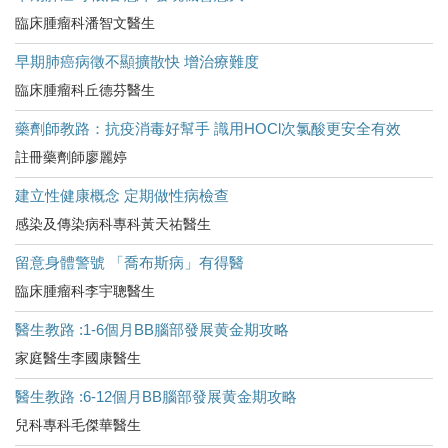
臨床腫瘤科潘智文醫生
早期肺癌病徵不顯擴散快 增治療難度
臨床腫瘤科丘德芬醫生
藥劑師教路：抗疫消毒好幫手 識用HOCl次氯酸更安全有效
註冊藥劑師廖麗婷
建立性健康概念 定期做性病檢查
感染及傳染病科專科黃天祐醫生
留意身體警號 「喬布斯病」有得醫
臨床腫瘤科李宇聰醫生
醫生教路 :1-6個月BB腦部發展黄金期攻略
家庭醫生李國康醫生
醫生教路 :6-12個月BB腦部發展黄金期攻略
兒科專科毛傑華醫生