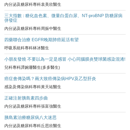
内分泌及糖尿科專科袁美欣醫生
三大指數 : 糖化血色素、微量白蛋白尿、NT-proBNP 防糖尿病
併發症
內分泌及糖尿科專科周振中醫生
四藥聯合治療 EGFR晚期肺癌延活有望
呼吸系統科專科林冰醫生
小朋友發燒 不要以為一定是感冒 小心同腦膜炎雙球菌感染混淆!
兒科專科譚婉珊醫生(多多醫生)
癌症會傳染嗎？兩大致癌傳染病HPV及乙型肝炎
感染及傳染病科專科黃天祐醫生
正確注射胰島素四步曲
内分泌及糖尿科專科張富強醫生
胰島素治療糖尿病八大迷思
内分泌及糖尿科專科丘思欣醫生