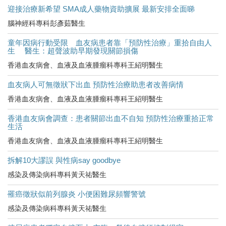
迎接治療新希望 SMA成人藥物資助擴展 最新安排全面睇
腦神經科專科彭彥茹醫生
童年因病行動受限 血友病患者靠「預防性治療」重拾自由人
生 醫生：超聲波助早期發現關節損傷
香港血友病會、血液及血液腫瘤科專科王紹明醫生
血友病人可無徵狀下出血 預防性治療助患者改善病情
香港血友病會、血液及血液腫瘤科專科王紹明醫生
香港血友病會調查：患者關節出血不自知 預防性治療重拾正常
生活
香港血友病會、血液及血液腫瘤科專科王紹明醫生
拆解10大謬誤 與性病say goodbye
感染及傳染病科專科黃天祐醫生
罹癌徵狀似前列腺炎 小便困難尿頻響警號
感染及傳染病科專科黃天祐醫生