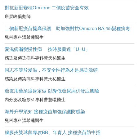
對抗新冠變種Omicron 二價疫苗安全有效
唐展峰藥劑師
二價新冠疫苗提高保護 助加強對抗Omicron BA.4/5變種病毒
兒科專科溫希蓮醫生
愛滋病漸變慢性病 按時服藥達「U=U」
感染及傳染病科專科黃天祐醫生
同志不等於愛滋，不安全性行為才是感染源頭
感染及傳染病科專科黃天祐醫生
糖友用藥須度身定做 以降低糖尿病併發症風險
內分泌及糖尿科專科曹慧崐醫生
海外升學須知 接種疫苗加強保護防感染
兒科專科溫希蓮醫生
腦膜炎雙球菌專攻BB、年青人 接種疫苗防中招