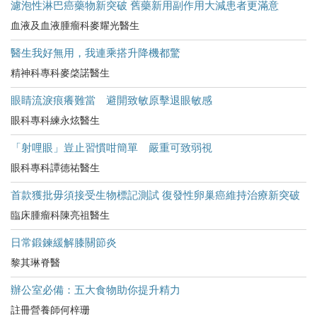
濾泡性淋巴癌藥物新突破 舊藥新用副作用大減患者更滿意
血液及血液腫瘤科麥耀光醫生
醫生我好無用，我連乘搭升降機都驚
精神科專科麥棨諾醫生
眼睛流淚痕癢難當 避開致敏原擊退眼敏感
眼科專科練永炫醫生
「射哩眼」豈止習慣咁簡單 嚴重可致弱視
眼科專科譚德祐醫生
首款獲批毋須接受生物標記測試 復發性卵巢癌維持治療新突破
臨床腫瘤科陳亮祖醫生
日常鍛鍊緩解膝關節炎
黎其琳脊醫
辦公室必備：五大食物助你提升精力
註冊營養師何梓珊