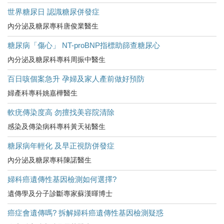
世界糖尿日 認識糖尿併發症
內分泌及糖尿專科唐俊業醫生
糖尿病「傷心」 NT-proBNP指標助篩查糖尿心
內分泌及糖尿科專科周振中醫生
百日咳個案急升 孕婦及家人產前做好預防
婦產科專科姚嘉樺醫生
軟疣傳染度高 勿擅找美容院清除
感染及傳染病科專科黃天祐醫生
糖尿病年輕化 及早正視防併發症
內分泌及糖尿專科陳諾醫生
婦科癌遺傳性基因檢測如何選擇?
遺傳學及分子診斷專家蘇漢暉博士
癌症會遺傳嗎? 拆解婦科癌遺傳性基因檢測疑惑