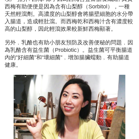
西梅有助便便是因為含有山梨醇（Sorbitol），一種
天然輕瀉劑。高濃度的山梨醇會將腸壁細胞的水分帶
入腸道，造成輕肚瀉。而西梅乾和西梅汁含有濃度較
高的山梨醇，因此輕瀉效果較新鮮西梅顯著。
另外﹐乳酪也有助小朋友預防及改善便秘的問題﹐因
為乳酪含有益生菌（Probiotic）。益生菌可平衡腸道
內的”好細菌”和”壞細菌”﹐增加腸臟蠕動﹐有助腸道
健康。