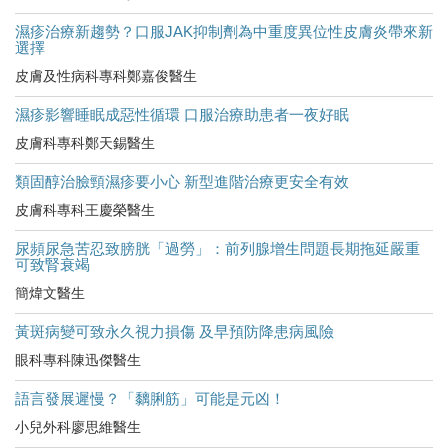
濕疹治療新趨勢？口服JAK抑制劑為中重度異位性皮膚炎帶來新
選擇
皮膚及性病科專科鄭嘉俊醫生
濕疹影響睡眠成惡性循環 口服治療助患者一夜好眠
皮膚科專科鄭天錫醫生
類固醇治臉頸濕疹要小心 新型進階治療更安全有效
皮膚科專科王慶榮醫生
尿頻尿急苦忍致膀胱「過勞」：前列腺增生問題長期拖延嚴重
可致腎衰竭
簡煒文醫生
黃斑病變可致永久視力損傷 及早預防降患病風險
眼科專科陳迅傑醫生
語言發展遲慢？「黐脷筋」可能是元凶！
小兒外科廖思維醫生