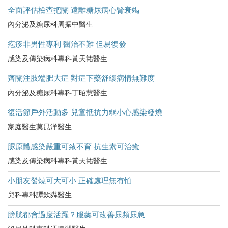
全面評估檢查把關 遠離糖尿病心腎衰竭
內分泌及糖尿科周振中醫生
疱疹非男性專利 醫治不難 但易復發
感染及傳染病科專科黃天祐醫生
齊關注肢端肥大症 對症下藥舒緩病情無難度
內分泌及糖尿科專科丁昭慧醫生
復活節戶外活動多 兒童抵抗力弱小心感染發燒
家庭醫生莫昆洋醫生
脲原體感染嚴重可致不育 抗生素可治癒
感染及傳染病科專科黃天祐醫生
小朋友發燒可大可小 正確處理無有怕
兒科專科譚欽粦醫生
膀胱都會過度活躍？服藥可改善尿頻尿急