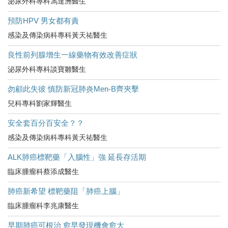
泌尿外科專科馮達洲醫生
預防HPV 男女都有責
感染及傳染病科專科黃天祐醫生
良性前列腺增生一線藥物有效改善症狀
泌尿外科專科談寶雛醫生
勿顧此失彼 慎防新冠肺炎Men-B齊夾擊
兒科專科劉家輝醫生
安全套百分百安全？？
感染及傳染病科專科黃天祐醫生
ALK肺癌標靶藥「入腦性」強 延長存活期
臨床腫瘤科蔡添成醫生
肺癌新希望 標靶藥阻「肺癌上腦」
臨床腫瘤科李兆康醫生
早期肺癌可根治 愈早發現機會愈大