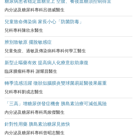
糖尿病患者穩定血糖至上 空腹、餐後血糖須控制得宜
內分泌及糖尿科專科呂德威醫生
兒童致命傳染病 家長小心「防菌防毒」
兒科專科陳欣永醫生
辨別致敏原 擺脫敏感症
兒童免疫、過敏及傳染病科專科何學工醫生
新型止嘔藥有效 提高病人化療意欲助康復
臨床腫瘤科專科 謝耀昌醫生
轉季流感活躍 徵狀似腦膜炎雙球菌易延醫後果嚴重
兒科專科劉成志醫生
「三高」增糖尿併發症機會 胰島素治療可減低風險
內分泌及糖尿科專科馬焌傑醫生
針對性用藥 胰島素治糖尿見效快
內分泌及糖尿科專科曾昭志醫生