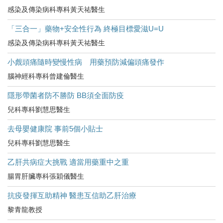
感染及傳染病科專科黃天祐醫生
「三合一」藥物+安全性行為 終極目標愛滋U=U
感染及傳染病科專科黃天祐醫生
小覤頭痛隨時變慢性病 用藥預防減偏頭痛發作
腦神經科專科曾建倫醫生
隱形帶菌者防不勝防 BB須全面防疫
兒科專科劉慧思醫生
去母嬰健康院 事前5個小貼士
兒科專科劉慧思醫生
乙肝共病症大挑戰 適當用藥重中之重
腸胃肝臟專科張穎儀醫生
抗疫發揮互助精神 醫患互信助乙肝治療
黎青龍教授