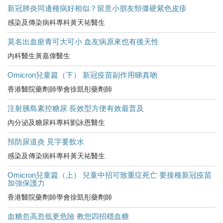
新冠肺炎同邊種病好相似？留意小朋友頸僵硬紫色皮疹
感染及傳染病科專科黃天祐醫生
莫名出血瘀青可大可小 血友病原來也有後天性
內科醫生黃嘉偉醫生
Omicron兒童篇（下） 新冠疫苗副作用睇真啲
香港醫院藥劑師學會徐凱彤藥劑師
注射胰島素控糖尿 長效型方便有效最普及
內分泌及糖尿科專科劉詠恩醫生
預防尿道炎 見字要飲水
感染及傳染病科專科黃天祐醫生
Omicron兒童篇（上） 兒童中招可致重症死亡 要接種新冠疫苗
加強保護力
香港醫院藥劑師學會徐凱彤藥劑師
血糖忽高忽低更危險 教您四招穩血糖