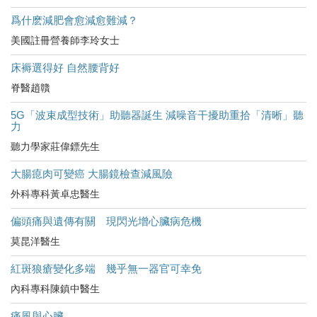
爲什麽減肥會愈減愈難減？
美國註冊營養師李玲女士
床褥選得好 自然腰背好
脊醫趙贛
5G「波束成型技術」助聽器誕生 減噪音干擾助重拾「清晰」聽
力
聽力學家莊偉鏢先生
大腸瘜肉可變癌 大腸鏡檢查減風險
外科專科黃卓忠醫生
偏頭痛與遺傳有關 現閃光增心臟病危機
莫昆洋醫生
紅斑狼瘡變化多端 幾乎無一器官可幸免
內科專科陳鎮中醫生
痛風與心臟