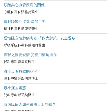
尿酸與心血管疾病的關係
心臟科專科洪裕德醫生
瞭解躁鬱症 走出暗黑世界
精神科專科麥棨諾醫生
慢性阻塞性肺病患者 「四大對策」安全過冬
呼吸系統科專科廖頌雅醫生
換腎之後要愛惜 妥善用藥抗排斥
腎科專科譚雋熹醫生
流汗反映身體的狀況
註冊中醫師殷明慧博士
矮小症的困惑
兒科專科鄭碧純醫生
白內障病人如何選擇人工晶體？