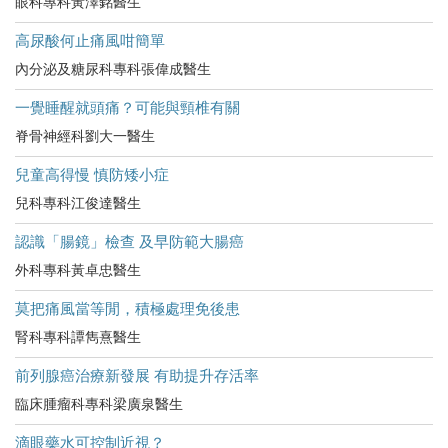
眼科專科黃澤銘醫生
高尿酸何止痛風咁簡單
內分泌及糖尿科專科張偉成醫生
一覺睡醒就頭痛？可能與頸椎有關
脊骨神經科劉大一醫生
兒童高得慢 慎防矮小症
兒科專科江俊達醫生
認識「腸鏡」檢查 及早防範大腸癌
外科專科黃卓忠醫生
莫把痛風當等閒，積極處理免後患
腎科專科譚雋熹醫生
前列腺癌治療新發展 有助提升存活率
臨床腫瘤科專科梁廣泉醫生
滴眼藥水可控制近視？