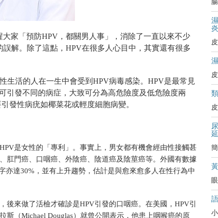
腸
醒大家
「預防HPV，都關男人事」，消除了一直以來不少
皮
的誤解。除了這點，HPV在很多人心目中，其實還有很多
皮
有性生活的人在一生中會受到HPV病毒感染。HPV是最常見
，可引發不同的病症，大致可分為高危險度及低危險度兩
要引發性病疣如椰菜花或輕度細胞病變。
皮
HPV是女性的「專利
」。事實上，
男女都有機會經由性接觸甚
簡
癌、肛門癌、口咽癌、
外陰癌、陰道癌及陰莖癌等
。外國有數據
數字亦達30%，並有上升趨勢，估計是與愈來愈多人在性行為中
眼
，後來做了活檢才確診是HPV引發的口咽癌。在美國，HPV引
小
Michael Douglas）就曾公開表示，他患上咽喉癌的原