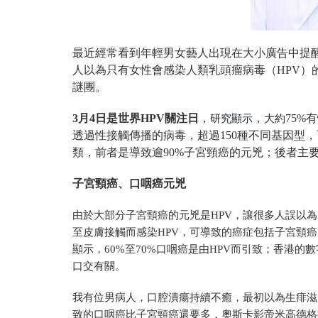
最近經常看到
年輕男女
藝人
出現在大小
廣告中
提
人以為只有女性會感染人類乳頭瘤病毒（HPV）
謎團。
3月4日是世界HPV關注日
，
，
75%
研究顯示
大約
透過性接觸傳播的病毒，超過150種不同基因型
類，前者是
導致逾90%子宮頸癌的元兇；後者主
子宮頸癌、口咽癌元兇
由於大部分子宮頸癌的元兇是HPV，讓很多人誤以為
至皮膚接觸而感染HPV，可導致的癌症包括子宮頸
顯示，60%至70%口咽癌是由HPV而引致；香港的
口交有關。
我有位男病人，口腔潰瘍持續不癒，最初以為生痱滋
致的口咽癌比子宮頸癌還要多，奧斯卡影帝米高德格拉斯（