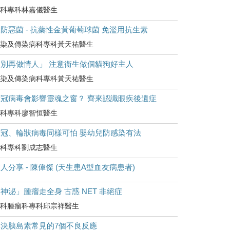
科專科林嘉儀醫生
防惡菌 - 抗藥性金黃葡萄球菌 免濫用抗生素
染及傳染病科專科黃天祐醫生
「別再做情人」 注意衞生做個貓狗好主人
染及傳染病科專科黃天祐醫生
新冠病毒會影響靈魂之窗？ 齊來認識眼疾後遺症
科專科廖智恒醫生
新冠、輪狀病毒同樣可怕 嬰幼兒防感染有法
科專科劉成志醫生
人分享 - 陳偉傑 (天生患A型血友病患者)
神泌」腫瘤走全身 古惑 NET 非絕症
科腫瘤科專科邱宗祥醫生
解決胰島素常見的7個不良反應