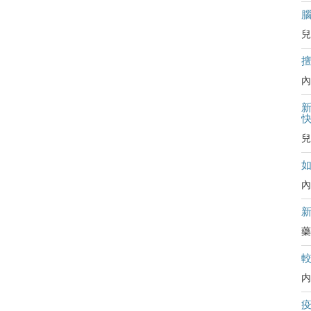
兒
內
新
兒
內
藥
内