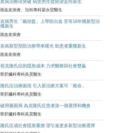
血友病治療現突破 病患男生從絕望走向新生
港血友病會、兒科專科梁永堃醫生
友病男生「戴頭盔」上學防出血 苦等16年獲新型治
療獲新生
港血友病會
血友病新型預防治療帶來曙光 助患者重獲新生
港血友病會
正視克隆氏症的隱形成本 力求醫療與社會雙贏
胃肝臟科專科吳昊醫生
克隆氏症治療困境 引入新治療方案可「救命」
胃肝臟科專科吳昊醫生
打破用藥困局 為克隆氏症患者添一個選擇和機會
胃肝臟科專科吳昊醫生
克隆氏症成社會隱形重擔 望引進更多新型治療選擇