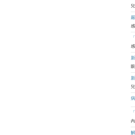
兒
嚴
感
感
眼
兒
病
「
內