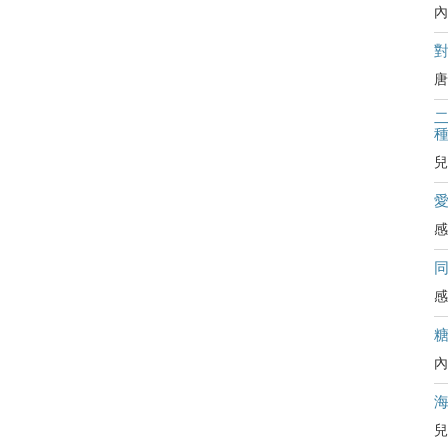
內
對
唐
二
兒
感
感
內
兒