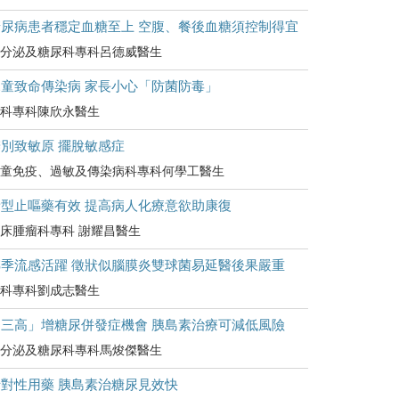
糖尿病患者穩定血糖至上 空腹、餐後血糖須控制得宜
分泌及糖尿科專科呂德威醫生
兒童致命傳染病 家長小心「防菌防毒」
科專科陳欣永醫生
別致敏原 擺脫敏感症
童免疫、過敏及傳染病科專科何學工醫生
新型止嘔藥有效 提高病人化療意欲助康復
床腫瘤科專科 謝耀昌醫生
轉季流感活躍 徵狀似腦膜炎雙球菌易延醫後果嚴重
科專科劉成志醫生
「三高」增糖尿併發症機會 胰島素治療可減低風險
分泌及糖尿科專科馬焌傑醫生
針對性用藥 胰島素治糖尿見效快