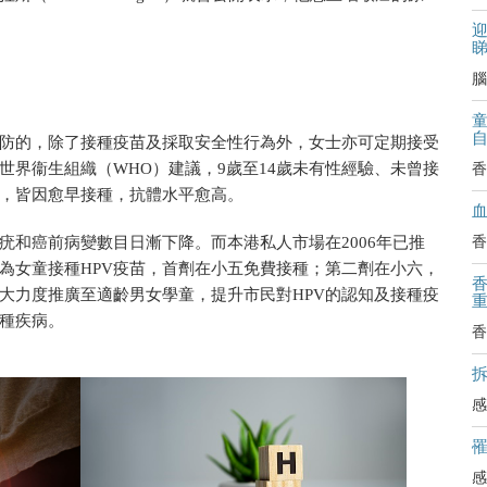
迎
腦
防
的
，
除了
接種疫苗及採取安全性行為
外
，
女士亦可定期接受
世界衞生組織（WHO）建議，9歲至14歲未有性經驗、未曾接
香
，
皆因愈早接種，抗體水平愈高。
香
疣和癌前病變數目日漸下降。而本港私人市場在2006年已推
」為女童接種HPV疫苗，首劑在小五免費接種；第二劑在小六，
大力度推廣至適齡男女學童，提升市民對HPV的認知及接種疫
各種疾病。
香
拆
感
感