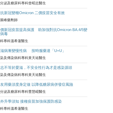
分泌及糖尿科專科曾昭志醫生
抗新冠變種Omicron 二價疫苗安全有效
展峰藥劑師
價新冠疫苗提高保護 助加強對抗Omicron BA.4/5變
種病毒
科專科溫希蓮醫生
愛滋病漸變慢性病 按時服藥達「U=U」
染及傳染病科專科黃天祐醫生
同志不等於愛滋，不安全性行為才是感染源頭
染及傳染病科專科黃天祐醫生
糖友用藥須度身定做 以降低糖尿病併發症風險
分泌及糖尿科專科曹慧崐醫生
海外升學須知 接種疫苗加強保護防感染
科專科溫希蓮醫生