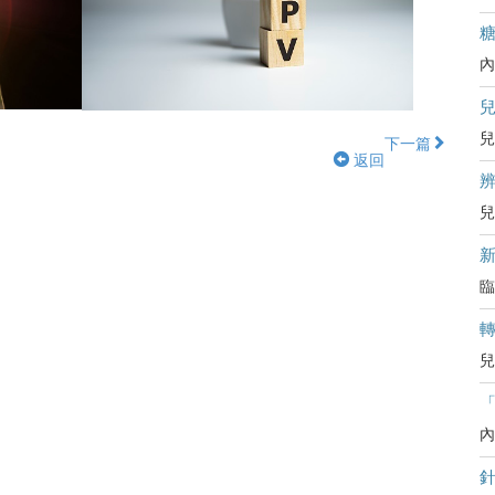
內
兒
下一篇
返回
辨
兒
臨
兒
內