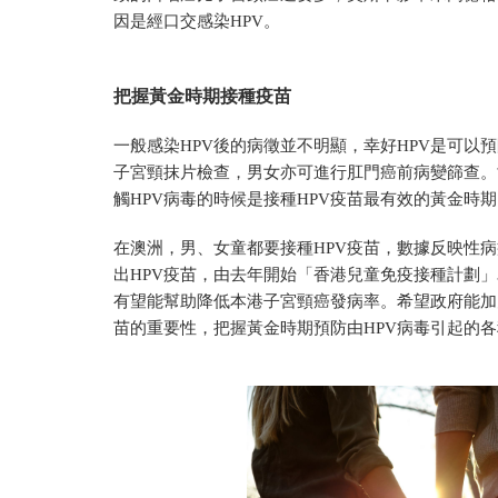
因是經口交感染HPV。
把握黃金時期
接種疫
苗
一般感染HPV後的病徵並不明顯，
幸好HPV
是
可以預
子宮頸抹片檢查，男女亦可進行肛門癌前病變篩查
。
觸HPV病毒的時候是
接種HPV疫苗最有效的黃金時期
在澳洲，男、女童都要接種H
PV疫苗，數據反映性病
出HPV疫苗，由去年開始「香港兒童免疫接種計劃
有望能幫助降低本港子宮頸癌發病率。希望政府能加
苗的重要性，把握黃金時期預防由HPV病毒引起的