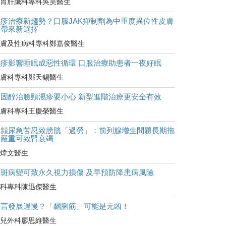
胃肝臟科專科吳昊醫生
濕疹治療新趨勢？口服JAK抑制劑為中重度異位性皮膚
炎帶來新選擇
膚及性病科專科鄭嘉俊醫生
濕疹影響睡眠成惡性循環 口服治療助患者一夜好眠
膚科專科鄭天錫醫生
類固醇治臉頸濕疹要小心 新型進階治療更安全有效
膚科專科王慶榮醫生
尿頻尿急苦忍致膀胱「過勞」：前列腺增生問題長期拖
延嚴重可致腎衰竭
煒文醫生
黃斑病變可致永久視力損傷 及早預防降患病風險
科專科陳迅傑醫生
語言發展遲慢？「黐脷筋」可能是元凶！
兒外科廖思維醫生