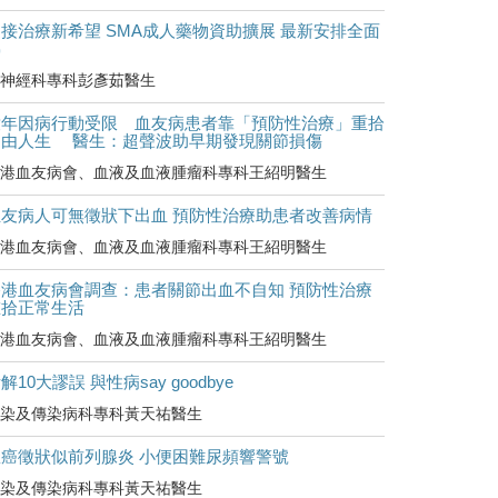
接治療新希望 SMA成人藥物資助擴展 最新安排全面
睇
神經科專科彭彥茹醫生
童年因病行動受限 血友病患者靠「預防性治療」重拾
自由人生 醫生：超聲波助早期發現關節損傷
港血友病會、血液及血液腫瘤科專科王紹明醫生
血友病人可無徵狀下出血 預防性治療助患者改善病情
港血友病會、血液及血液腫瘤科專科王紹明醫生
香港血友病會調查：患者關節出血不自知 預防性治療
重拾正常生活
港血友病會、血液及血液腫瘤科專科王紹明醫生
解10大謬誤 與性病say goodbye
染及傳染病科專科黃天祐醫生
罹癌徵狀似前列腺炎 小便困難尿頻響警號
染及傳染病科專科黃天祐醫生