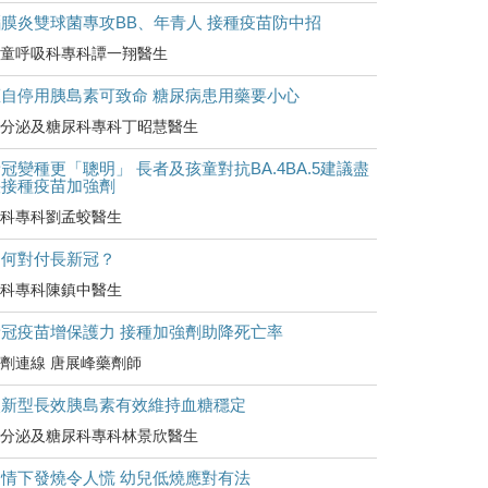
腦膜炎雙球菌專攻BB、年青人 接種疫苗防中招
童呼吸科專科譚一翔醫生
擅自停用胰島素可致命 糖尿病患用藥要小心
分泌及糖尿科專科丁昭慧醫生
冠變種更「聰明」 長者及孩童對抗BA.4BA.5建議盡
快接種疫苗加強劑
科專科劉孟蛟醫生
如何對付長新冠？
科專科陳鎮中醫生
新冠疫苗增保護力 接種加強劑助降死亡率
劑連線 唐展峰藥劑師
較新型長效胰島素有效維持血糖穩定
分泌及糖尿科專科林景欣醫生
疫情下發燒令人慌 幼兒低燒應對有法