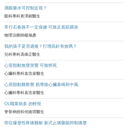
滴眼藥水可控制近視？
眼科專科黃澤銘醫生
常行石春路不一定保健 可致足底筋膜炎
物理治療師楊瀚彥
我的孩子是否過矮？打增高針有效嗎？
兒科專科馮偉正醫生
心室顫動無聲突襲 可致猝死
心臟科專科袁浩泉醫生
心房顫動難察覺 易導致心臟衰竭和中風
心臟科專科袁浩泉醫生
OL職業病多 勿輕視
脊骨神經科何維琪醫生
癌症爆發性疼痛難耐 新式止痛藥能抑制痛楚