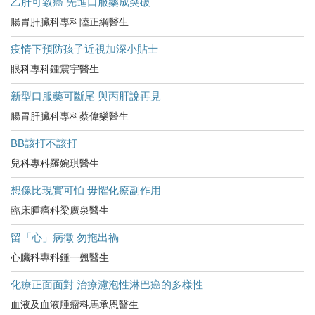
乙肝可致癌 先進口服藥成突破
腸胃肝臟科專科陸正綱醫生
疫情下預防孩子近視加深小貼士
眼科專科鍾震宇醫生
新型口服藥可斷尾 與丙肝說再見
腸胃肝臟科專科蔡偉樂醫生
BB該打不該打
兒科專科羅婉琪醫生
想像比現實可怕 毋懼化療副作用
臨床腫瘤科梁廣泉醫生
留「心」病徵 勿拖出禍
心臟科專科鍾一翹醫生
化療正面面對 治療濾泡性淋巴癌的多樣性
血液及血液腫瘤科馬承恩醫生