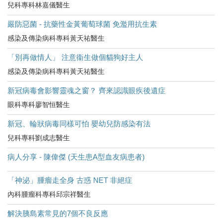
兒科專科林嘉儀醫生
嚴防惡菌 - 抗藥性金黃葡萄球菌 免濫用抗生素
感染及傳染病科專科黃天祐醫生
「別再做情人」 注意衞生做個貓狗好主人
感染及傳染病科專科黃天祐醫生
新冠病毒會影響靈魂之窗？ 齊來認識眼疾後遺症
眼科專科廖智恒醫生
新冠、輪狀病毒同樣可怕 嬰幼兒防感染有法
兒科專科劉成志醫生
病人分享 - 陳偉傑 (天生患A型血友病患者)
「神泌」腫瘤走全身 古惑 NET 非絕症
內科腫瘤科專科邱宗祥醫生
解決胰島素常見的7個不良反應