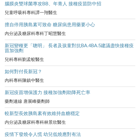
腦膜炎雙球菌專攻BB、年青人 接種疫苗防中招
兒童呼吸科專科譚一翔醫生
擅自停用胰島素可致命 糖尿病患用藥要小心
內分泌及糖尿科專科丁昭慧醫生
新冠變種更「聰明」 長者及孩童對抗BA.4BA.5建議盡快接種疫
苗加強劑
兒科專科劉孟蛟醫生
如何對付長新冠？
內科專科陳鎮中醫生
新冠疫苗增保護力 接種加強劑助降死亡率
藥劑連線 唐展峰藥劑師
較新型長效胰島素有效維持血糖穩定
内分泌及糖尿科專科林景欣醫生
疫情下發燒令人慌 幼兒低燒應對有法