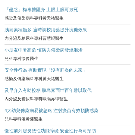
「蠱惑」梅毒擅隱身 上眼上腦可致死
感染及傳染病科專科黃天祐醫生
胰島素種類多 適時調校用藥提升抗糖效果
內分泌及糖尿科專科曹慧崐醫生
小朋友中暑高危​ 慎防與傳染病發燒混淆
兒科專科徐傑醫生
安全性行為 有助實現「沒有肝炎的未來」
感染及傳染病科專科黃天祐醫生
及早介入有助控糖 胰島素面世百年難以取代
內分泌及糖尿科專科歐陽亦璋醫生
4大幼兒傳染病易被忽略 注射疫苗有效預防感染
兒科專科溫希蓮醫生
慢性前列腺炎致性功能障礙 安全性行為可預防