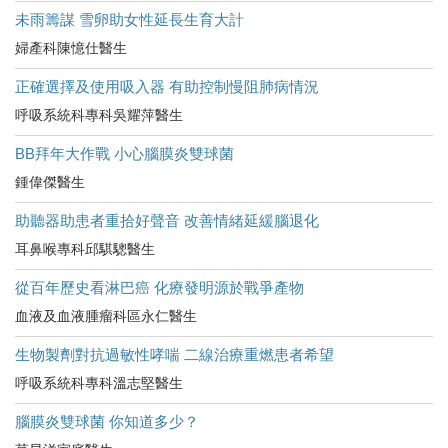
未雨籌謀 雪卵助女性延長生育大計
婦產科陳憶仕醫生
正確選擇及使用吸入器 有助控制慢阻肺病情況
呼吸系統科專科吳耀萍醫生
BB拜年大作戰 小心腦膜炎雙球菌
鍾偉傑醫生
助聽器助患者重拾好聲音 改善情緒延緩腦退化
耳鼻喉專科邱騏驄醫生
從百年歷史看淋巴癌 化療發明源於戰爭產物
血液及血液腫瘤科區永仁醫生
生物製劑對抗過敏性哮喘 二線治療重燃患者希望
呼吸系統科專科溫志堅醫生
腦膜炎雙球菌 你知道多少？