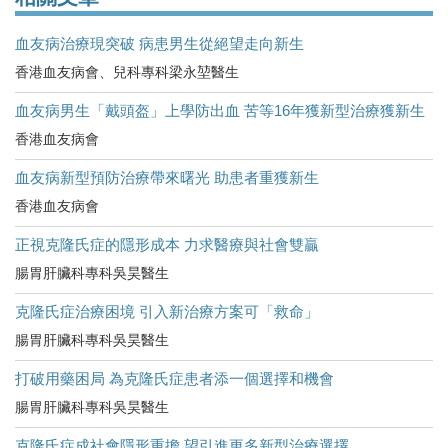
血友病治療現突破 病患男生從絕望走向新生
香港血友病會、兒科專科梁永堃醫生
血友病男生「戴頭盔」上學防出血 苦等16年獲新型治療獲新生
香港血友病會
血友病新型預防治療帶來曙光 助患者重獲新生
香港血友病會
正視克隆氏症的隱形成本 力求醫療與社會雙贏
腸胃肝臟科專科吳昊醫生
克隆氏症治療困境 引入新治療方案可「救命」
腸胃肝臟科專科吳昊醫生
打破用藥困局 為克隆氏症患者添一個選擇和機會
腸胃肝臟科專科吳昊醫生
克隆氏症成社會隱形重擔 望引進更多新型治療選擇