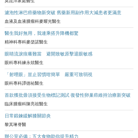
莫昆洋家庭醫生
濾泡性淋巴癌藥物新突破 舊藥新用副作用大減患者更滿意
血液及血液腫瘤科麥耀光醫生
醫生我好無用，我連乘搭升降機都驚
精神科專科麥棨諾醫生
眼睛流淚痕癢難當 避開致敏原擊退眼敏感
眼科專科練永炫醫生
「射哩眼」豈止習慣咁簡單 嚴重可致弱視
眼科專科譚德祐醫生
首款獲批毋須接受生物標記測試 復發性卵巢癌維持治療新突破
臨床腫瘤科陳亮祖醫生
日常鍛鍊緩解膝關節炎
黎其琳脊醫
辦公室必備：五大食物助你提升精力