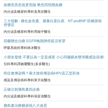
血糖忽高忽低更危險 教您四招穩血糖
内分泌及糖尿科專科袁美欣醫生
三大指數 : 糖化血色素、微量白蛋白尿、NT-proBNP 防糖尿病
併發症
內分泌及糖尿科專科周振中醫生
四藥聯合治療 EGFR晚期肺癌延活有望
呼吸系統科專科林冰醫生
小朋友發燒 不要以為一定是感冒 小心同腦膜炎雙球菌感染混淆!
兒科專科譚婉珊醫生(多多醫生)
癌症會傳染嗎？兩大致癌傳染病HPV及乙型肝炎
感染及傳染病科專科黃天祐醫生
正確注射胰島素四步曲
内分泌及糖尿科專科張富強醫生
胰島素治療糖尿病八大迷思