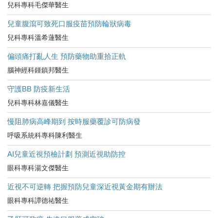
兒科專科毛傑華醫生
兒童腹瀉可致死口服疫苗預防輪狀病毒
兒科專科溫希蓮醫生
偏頭痛打亂人生 預防藥物助重拾正軌
腦神經科鍾鎮邦醫生
守護BB 防疫新生活
兒科專科林嘉儀醫生
慢阻肺病高峰期到 按時服藥覆診可防病發
呼吸系統科專科陳利醫生
AI兒童近視預檢計劃 預測近視助防控
眼科專科湯文傑醫生
近視不可逆轉 把握預防兒童深近視黃金期有辦法
眼科專科譚德祐醫生