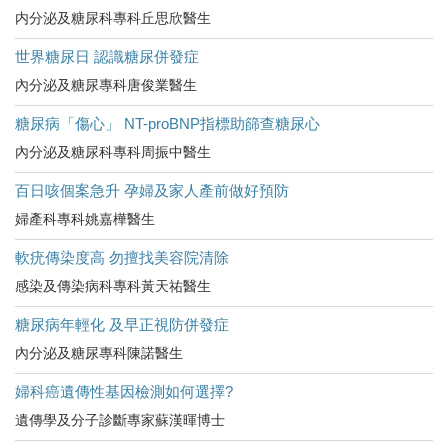
内分泌及糖尿科專科丘思欣醫生
世界糖尿日 認識糖尿併發症
內分泌及糖尿專科唐俊業醫生
糖尿病「傷心」 NT-proBNP指標助篩查糖尿心
內分泌及糖尿科專科周振中醫生
百日咳個案急升 孕婦及家人產前做好預防
婦產科專科姚嘉樺醫生
軟疣傳染度高 勿擅找美容院清除
感染及傳染病科專科黃天祐醫生
糖尿病年輕化 及早正視防併發症
內分泌及糖尿專科陳諾醫生
婦科癌遺傳性基因檢測如何選擇?
遺傳學及分子診斷專家蘇漢暉博士