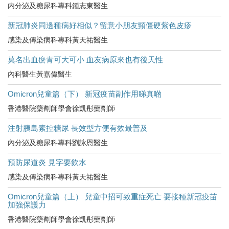
内分泌及糖尿科專科鍾志東醫生
新冠肺炎同邊種病好相似？留意小朋友頸僵硬紫色皮疹
感染及傳染病科專科黃天祐醫生
莫名出血瘀青可大可小 血友病原來也有後天性
內科醫生黃嘉偉醫生
Omicron兒童篇（下） 新冠疫苗副作用睇真啲
香港醫院藥劑師學會徐凱彤藥劑師
注射胰島素控糖尿 長效型方便有效最普及
內分泌及糖尿科專科劉詠恩醫生
預防尿道炎 見字要飲水
感染及傳染病科專科黃天祐醫生
Omicron兒童篇（上） 兒童中招可致重症死亡 要接種新冠疫苗
加強保護力
香港醫院藥劑師學會徐凱彤藥劑師