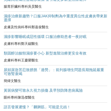
腸胃肝臟科專科吳昊醫生
濕疹治療新趨勢？口服JAK抑制劑為中重度異位性皮膚炎帶來新
選擇
皮膚及性病科專科鄭嘉俊醫生
濕疹影響睡眠成惡性循環 口服治療助患者一夜好眠
皮膚科專科鄭天錫醫生
類固醇治臉頸濕疹要小心 新型進階治療更安全有效
皮膚科專科王慶榮醫生
尿頻尿急苦忍致膀胱「過勞」：前列腺增生問題長期拖延嚴重
可致腎衰竭
簡煒文醫生
黃斑病變可致永久視力損傷 及早預防降患病風險
眼科專科陳迅傑醫生
語言發展遲慢？「黐脷筋」可能是元凶！