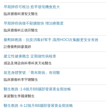
早期肺癌可根治 愈早發現機會愈大
臨床腫瘤科潘智文醫生
早期肺癌病徵不顯擴散快 增治療難度
臨床腫瘤科丘德芬醫生
藥劑師教路：抗疫消毒好幫手 識用HOCl次氯酸更安全有效
註冊藥劑師廖麗婷
建立性健康概念 定期做性病檢查
感染及傳染病科專科黃天祐醫生
留意身體警號 「喬布斯病」有得醫
臨床腫瘤科李宇聰醫生
醫生教路 :1-6個月BB腦部發展黄金期攻略
家庭醫生李國康醫生
醫生教路 :6-12個月BB腦部發展黄金期攻略