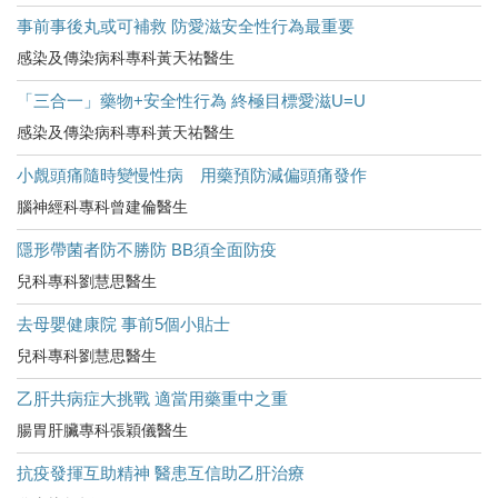
事前事後丸或可補救 防愛滋安全性行為最重要
感染及傳染病科專科黃天祐醫生
「三合一」藥物+安全性行為 終極目標愛滋U=U
感染及傳染病科專科黃天祐醫生
小覤頭痛隨時變慢性病 用藥預防減偏頭痛發作
腦神經科專科曾建倫醫生
隱形帶菌者防不勝防 BB須全面防疫
兒科專科劉慧思醫生
去母嬰健康院 事前5個小貼士
兒科專科劉慧思醫生
乙肝共病症大挑戰 適當用藥重中之重
腸胃肝臟專科張穎儀醫生
抗疫發揮互助精神 醫患互信助乙肝治療