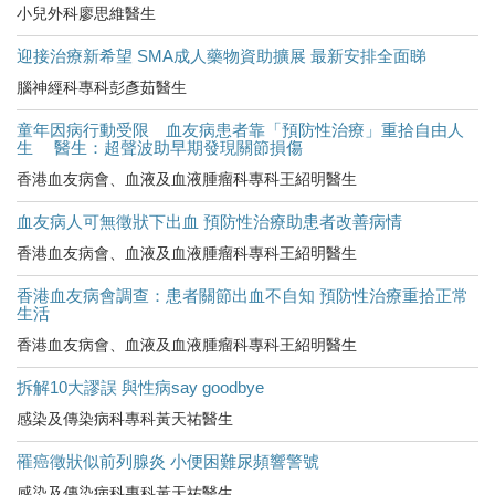
小兒外科廖思維醫生
迎接治療新希望 SMA成人藥物資助擴展 最新安排全面睇
腦神經科專科彭彥茹醫生
童年因病行動受限 血友病患者靠「預防性治療」重拾自由人
生 醫生：超聲波助早期發現關節損傷
香港血友病會、血液及血液腫瘤科專科王紹明醫生
血友病人可無徵狀下出血 預防性治療助患者改善病情
香港血友病會、血液及血液腫瘤科專科王紹明醫生
香港血友病會調查：患者關節出血不自知 預防性治療重拾正常
生活
香港血友病會、血液及血液腫瘤科專科王紹明醫生
拆解10大謬誤 與性病say goodbye
感染及傳染病科專科黃天祐醫生
罹癌徵狀似前列腺炎 小便困難尿頻響警號
感染及傳染病科專科黃天祐醫生