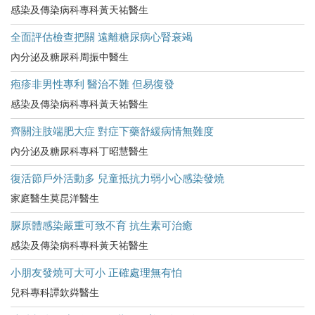
感染及傳染病科專科黃天祐醫生
全面評估檢查把關 遠離糖尿病心腎衰竭
內分泌及糖尿科周振中醫生
疱疹非男性專利 醫治不難 但易復發
感染及傳染病科專科黃天祐醫生
齊關注肢端肥大症 對症下藥舒緩病情無難度
內分泌及糖尿科專科丁昭慧醫生
復活節戶外活動多 兒童抵抗力弱小心感染發燒
家庭醫生莫昆洋醫生
脲原體感染嚴重可致不育 抗生素可治癒
感染及傳染病科專科黃天祐醫生
小朋友發燒可大可小 正確處理無有怕
兒科專科譚欽粦醫生