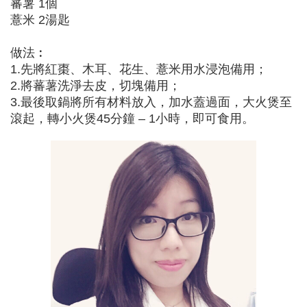
蕃薯 1個
薏米 2湯匙
做法︰
1.先將紅棗、木耳、花生、薏米用水浸泡備用；
2.將蕃薯洗淨去皮，切塊備用；
3.最後取鍋將所有材料放入，加水蓋過面，大火煲至
滾起，轉小火煲45分鐘 – 1小時，即可食用。