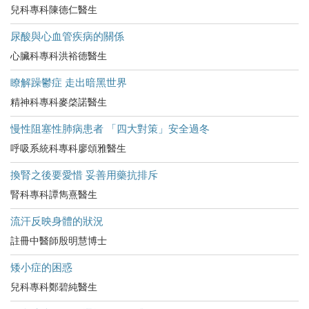
兒科專科陳德仁醫生
尿酸與心血管疾病的關係
心臟科專科洪裕德醫生
瞭解躁鬱症 走出暗黑世界
精神科專科麥棨諾醫生
慢性阻塞性肺病患者 「四大對策」安全過冬
呼吸系統科專科廖頌雅醫生
換腎之後要愛惜 妥善用藥抗排斥
腎科專科譚雋熹醫生
流汗反映身體的狀況
註冊中醫師殷明慧博士
矮小症的困惑
兒科專科鄭碧純醫生