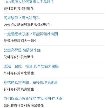
白內障病人如何選擇人工晶體？
眼科專科黃澤銘醫生
高尿酸何止痛風咁簡單
內分泌及糖尿科專科張偉成醫生
一覺睡醒就頭痛？可能與頸椎有關
脊骨神經科劉大一醫生
兒童高得慢 慎防矮小症
兒科專科江俊達醫生
認識「腸鏡」檢查 及早防範大腸癌
外科專科黃卓忠醫生
莫把痛風當等閒，積極處理免後患
腎科專科譚雋熹醫生
前列腺癌治療新發展 有助提升存活率
臨床腫瘤科專科梁廣泉醫生