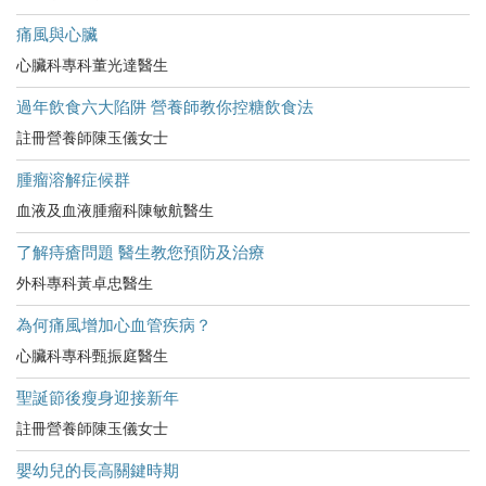
痛風與心臟
心臟科專科董光達醫生
過年飲食六大陷阱 營養師教你控糖飲食法
註冊營養師陳玉儀女士
腫瘤溶解症候群
血液及血液腫瘤科陳敏航醫生
了解痔瘡問題 醫生教您預防及治療
外科專科黃卓忠醫生
為何痛風增加心血管疾病？
心臟科專科甄振庭醫生
聖誕節後瘦身迎接新年
註冊營養師陳玉儀女士
嬰幼兒的長高關鍵時期