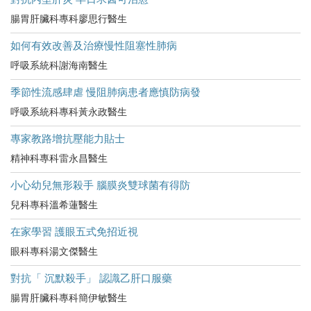
腸胃肝臟科專科廖思行醫生
如何有效改善及治療慢性阻塞性肺病
呼吸系統科謝海南醫生
季節性流感肆虐 慢阻肺病患者應慎防病發
呼吸系統科專科黃永政醫生
專家教路增抗壓能力貼士
精神科專科雷永昌醫生
小心幼兒無形殺手 腦膜炎雙球菌有得防
兒科專科溫希蓮醫生
在家學習 護眼五式免招近視
眼科專科湯文傑醫生
對抗「 沉默殺手」 認識乙肝口服藥
腸胃肝臟科專科簡伊敏醫生