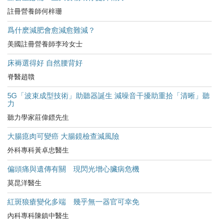
註冊營養師何梓珊
爲什麽減肥會愈減愈難減？
美國註冊營養師李玲女士
床褥選得好 自然腰背好
脊醫趙贛
5G「波束成型技術」助聽器誕生 減噪音干擾助重拾「清晰」聽
力
聽力學家莊偉鏢先生
大腸瘜肉可變癌 大腸鏡檢查減風險
外科專科黃卓忠醫生
偏頭痛與遺傳有關 現閃光增心臟病危機
莫昆洋醫生
紅斑狼瘡變化多端 幾乎無一器官可幸免
內科專科陳鎮中醫生