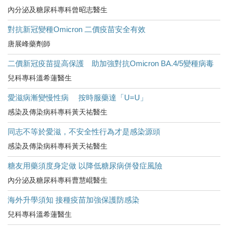
內分泌及糖尿科專科曾昭志醫生
對抗新冠變種Omicron 二價疫苗安全有效
唐展峰藥劑師
二價新冠疫苗提高保護 助加強對抗Omicron BA.4/5變種病毒
兒科專科溫希蓮醫生
愛滋病漸變慢性病 按時服藥達「U=U」
感染及傳染病科專科黃天祐醫生
同志不等於愛滋，不安全性行為才是感染源頭
感染及傳染病科專科黃天祐醫生
糖友用藥須度身定做 以降低糖尿病併發症風險
內分泌及糖尿科專科曹慧崐醫生
海外升學須知 接種疫苗加強保護防感染
兒科專科溫希蓮醫生