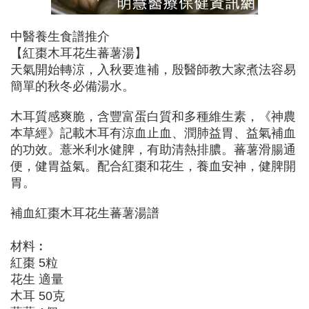
中醫養生食譜推介
【紅棗木耳花生蕃薯湯】
天氣開始轉涼，入秋要進補，殷醫師教大家煮法容易
簡單的秋冬必備湯水。
木耳質感爽脆，含豐富蛋白質和多種維生素，《神農
本草經》記載木耳有涼血止血、潤肺益胃、益氣補血
的功效。薏米利水健脾，有助清熱排膿。蕃薯滑腸通
便，健胃益氣。配合紅棗和花生，養血安神，健脾開
胃。
補血紅棗木耳花生蕃薯湯譜
材料︰
紅棗 5粒
花生 適量
木耳 50克