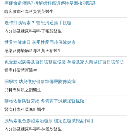
癌症會遺傳嗎? 拆解婦科癌遺傳性基因檢測疑惑
臨床腫瘤科專科吳雲英醫生
幾時打胰島素？ 醫患溝通攜手抗糖
内分泌及糖尿科專科丁昭慧醫生
世界性健康日 享受性愛同時保障健康
感染及傳染病科專科黃天祐醫生
免受新冠病毒及百日咳雙重侵襲 孕婦及家人應做好百日咳預防
婦產科梁慧新醫生
開學啦 幼兒做好健康準備嚴防傳染病
兒科專科洪之韻醫生
藥物依從防腎衰竭 多管齊下減糖尿腎風險
腎病科專科葉逸軒醫生
胰島素混合腸泌素治糖尿 穩定血糖減輕副作用
內分泌及糖尿科專科林景欣醫生