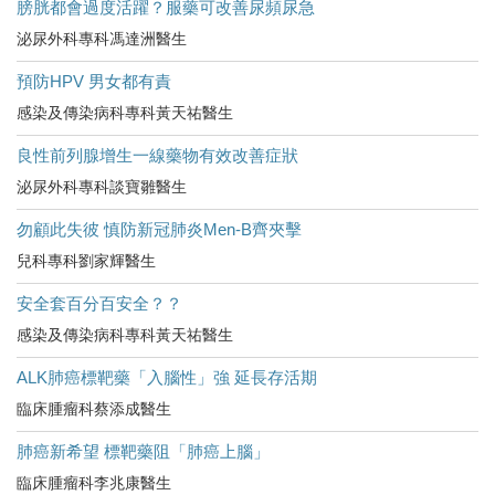
膀胱都會過度活躍？服藥可改善尿頻尿急
泌尿外科專科馮達洲醫生
預防HPV 男女都有責
感染及傳染病科專科黃天祐醫生
良性前列腺增生一線藥物有效改善症狀
泌尿外科專科談寶雛醫生
勿顧此失彼 慎防新冠肺炎Men-B齊夾擊
兒科專科劉家輝醫生
安全套百分百安全？？
感染及傳染病科專科黃天祐醫生
ALK肺癌標靶藥「入腦性」強 延長存活期
臨床腫瘤科蔡添成醫生
肺癌新希望 標靶藥阻「肺癌上腦」
臨床腫瘤科李兆康醫生