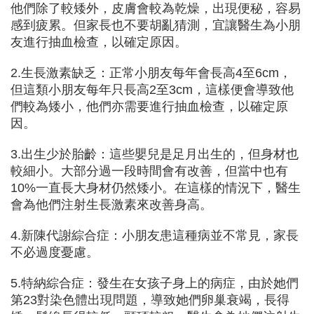
他們除了較矮外，皮膚會較為乾燥，出現便秘，容易
感到疲累。但家長也不要胡亂猜測，宜讓醫生為小朋
友進行抽血檢查，以確定原因。
2.生長激素缺乏：正常小朋友每年會長高4至6cm，
但這類小朋友每年只長高2至3cm，這樣便會導致他
們較為矮小，他們亦需要進行抽血檢查，以確定原
因。
3.出生少於胎齡：這些嬰兒是足月出生的，但身材也
較細小。大部分過一段時間會有改善，但當中也有
10%一直長大身材仍然矮小。在這樣的情況下，醫生
會為他們注射生長激素來改善身高。
4.新陳代謝綜合症：小朋友患這種病並不常見，家長
不必過度憂慮。
5.特納綜合症：發生在女孩子身上的病症，由於她們
第23對染色體出現問題，導致她們卵巢衰竭，長得