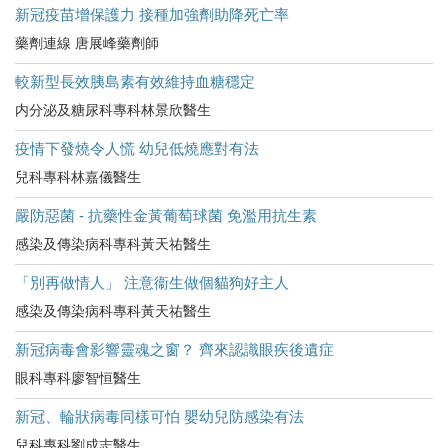
新冠疫苗增保護力 接種加強劑助降死亡率
藥劑連線 唐展峰藥劑師
較新型長效胰島素有效維持血糖穩定
内分泌及糖尿科專科林景欣醫生
疫情下發燒令人慌 幼兒低燒應對有法
兒科專科林嘉儀醫生
嚴防惡菌 - 抗藥性金黃葡萄球菌 免濫用抗生素
感染及傳染病科專科黃天祐醫生
「別再做情人」 注意衞生做個貓狗好主人
感染及傳染病科專科黃天祐醫生
新冠病毒會影響靈魂之窗？ 齊來認識眼疾後遺症
眼科專科廖智恒醫生
新冠、輪狀病毒同樣可怕 嬰幼兒防感染有法
兒科專科劉成志醫生