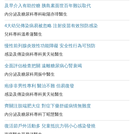
及早介入有助控糖 胰島素面世百年難以取代
內分泌及糖尿科專科歐陽亦璋醫生
4大幼兒傳染病易被忽略 注射疫苗有效預防感染
兒科專科溫希蓮醫生
慢性前列腺炎致性功能障礙 安全性行為可預防
感染及傳染病科專科黃天祐醫生
全面評估檢查把關 遠離糖尿病心腎衰竭
內分泌及糖尿科周振中醫生
疱疹非男性專利 醫治不難 但易復發
感染及傳染病科專科黃天祐醫生
齊關注肢端肥大症 對症下藥舒緩病情無難度
內分泌及糖尿科專科丁昭慧醫生
復活節戶外活動多 兒童抵抗力弱小心感染發燒