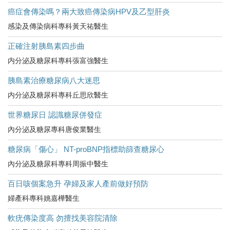
癌症會傳染嗎？兩大致癌傳染病HPV及乙型肝炎
感染及傳染病科專科黃天祐醫生
正確注射胰島素四步曲
内分泌及糖尿科專科張富強醫生
胰島素治療糖尿病八大迷思
内分泌及糖尿科專科丘思欣醫生
世界糖尿日 認識糖尿併發症
內分泌及糖尿專科唐俊業醫生
糖尿病「傷心」 NT-proBNP指標助篩查糖尿心
內分泌及糖尿科專科周振中醫生
百日咳個案急升 孕婦及家人產前做好預防
婦產科專科姚嘉樺醫生
軟疣傳染度高 勿擅找美容院清除