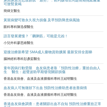
尿頻尿急苦忍致膀胱「過勞」：前列腺增生問題長期拖延嚴重
可致腎衰竭
簡煒文醫生
黃斑病變可致永久視力損傷 及早預防降患病風險
眼科專科陳迅傑醫生
語言發展遲慢？「黐脷筋」可能是元凶！
小兒外科廖思維醫生
迎接治療新希望 SMA成人藥物資助擴展 最新安排全面睇
腦神經科專科彭彥茹醫生
童年因病行動受限 血友病患者靠「預防性治療」重拾自由人
生 醫生：超聲波助早期發現關節損傷
香港血友病會、血液及血液腫瘤科專科王紹明醫生
血友病人可無徵狀下出血 預防性治療助患者改善病情
香港血友病會、血液及血液腫瘤科專科王紹明醫生
香港血友病會調查：患者關節出血不自知 預防性治療重拾正常