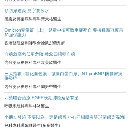
預防尿道炎 見字要飲水
感染及傳染病科專科黃天祐醫生
Omicron兒童篇（上） 兒童中招可致重症死亡 要接種新冠疫苗
加強保護力
香港醫院藥劑師學會徐凱彤藥劑師
血糖忽高忽低更危險 教您四招穩血糖
内分泌及糖尿科專科袁美欣醫生
三大指數 : 糖化血色素、微量白蛋白尿、NT-proBNP 防糖尿病
併發症
內分泌及糖尿科專科周振中醫生
四藥聯合治療 EGFR晚期肺癌延活有望
呼吸系統科專科林冰醫生
小朋友發燒 不要以為一定是感冒 小心同腦膜炎雙球菌感染混淆!
兒科專科譚婉珊醫生(多多醫生)