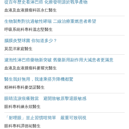
從百年歷史看淋巴癌 化療發明源於戰爭產物
血液及血液腫瘤科區永仁醫生
生物製劑對抗過敏性哮喘 二線治療重燃患者希望
呼吸系統科專科溫志堅醫生
腦膜炎雙球菌 你知道多少？
莫昆洋家庭醫生
濾泡性淋巴癌藥物新突破 舊藥新用副作用大減患者更滿意
血液及血液腫瘤科麥耀光醫生
醫生我好無用，我連乘搭升降機都驚
精神科專科麥棨諾醫生
眼睛流淚痕癢難當 避開致敏原擊退眼敏感
眼科專科練永炫醫生
「射哩眼」豈止習慣咁簡單 嚴重可致弱視
眼科專科譚德祐醫生