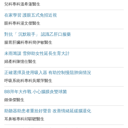
兒科專科溫希蓮醫生
在家學習 護眼五式免招近視
眼科專科湯文傑醫生
對抗「 沉默殺手」 認識乙肝口服藥
腸胃肝臟科專科簡伊敏醫生
未雨籌謀 雪卵助女性延長生育大計
婦產科陳憶仕醫生
正確選擇及使用吸入器 有助控制慢阻肺病情況
呼吸系統科專科吳耀萍醫生
BB拜年大作戰 小心腦膜炎雙球菌
鍾偉傑醫生
助聽器助患者重拾好聲音 改善情緒延緩腦退化
耳鼻喉專科邱騏驄醫生