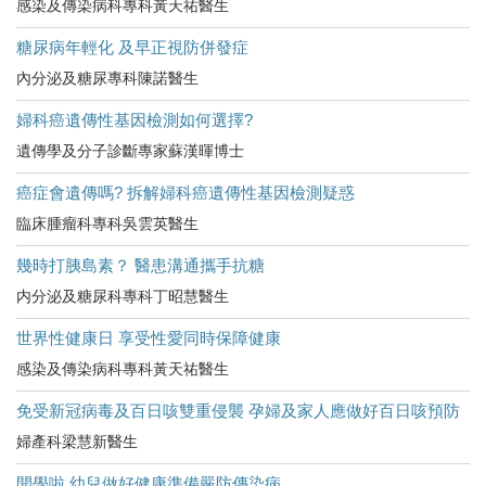
感染及傳染病科專科黃天祐醫生
糖尿病年輕化 及早正視防併發症
內分泌及糖尿專科陳諾醫生
婦科癌遺傳性基因檢測如何選擇?
遺傳學及分子診斷專家蘇漢暉博士
癌症會遺傳嗎? 拆解婦科癌遺傳性基因檢測疑惑
臨床腫瘤科專科吳雲英醫生
幾時打胰島素？ 醫患溝通攜手抗糖
内分泌及糖尿科專科丁昭慧醫生
世界性健康日 享受性愛同時保障健康
感染及傳染病科專科黃天祐醫生
免受新冠病毒及百日咳雙重侵襲 孕婦及家人應做好百日咳預防
婦產科梁慧新醫生
開學啦 幼兒做好健康準備嚴防傳染病