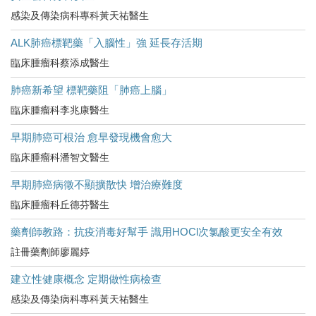
感染及傳染病科專科黃天祐醫生
ALK肺癌標靶藥「入腦性」強 延長存活期
臨床腫瘤科蔡添成醫生
肺癌新希望 標靶藥阻「肺癌上腦」
臨床腫瘤科李兆康醫生
早期肺癌可根治 愈早發現機會愈大
臨床腫瘤科潘智文醫生
早期肺癌病徵不顯擴散快 增治療難度
臨床腫瘤科丘德芬醫生
藥劑師教路：抗疫消毒好幫手 識用HOCl次氯酸更安全有效
註冊藥劑師廖麗婷
建立性健康概念 定期做性病檢查
感染及傳染病科專科黃天祐醫生