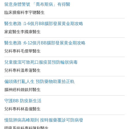
留意身體警號 「喬布斯病」有得醫
臨床腫瘤科李宇聰醫生
醫生教路 :1-6個月BB腦部發展黄金期攻略
家庭醫生李國康醫生
醫生教路 :6-12個月BB腦部發展黄金期攻略
兒科專科毛傑華醫生
兒童腹瀉可致死口服疫苗預防輪狀病毒
兒科專科溫希蓮醫生
偏頭痛打亂人生 預防藥物助重拾正軌
腦神經科鍾鎮邦醫生
守護BB 防疫新生活
兒科專科林嘉儀醫生
慢阻肺病高峰期到 按時服藥覆診可防病發
呼吸系統科專科陳利醫生