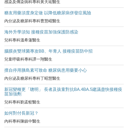
感染及傳染病科專科黃天祐醫生
糖友用藥須度身定做 以降低糖尿病併發症風險
內分泌及糖尿科專科曹慧崐醫生
海外升學須知 接種疫苗加強保護防感染
兒科專科溫希蓮醫生
腦膜炎雙球菌專攻BB、年青人 接種疫苗防中招
兒童呼吸科專科譚一翔醫生
擅自停用胰島素可致命 糖尿病患用藥要小心
內分泌及糖尿科專科丁昭慧醫生
新冠變種更「聰明」 長者及孩童對抗BA.4BA.5建議盡快接種疫
苗加強劑
兒科專科劉孟蛟醫生
如何對付長新冠？
內科專科陳鎮中醫生