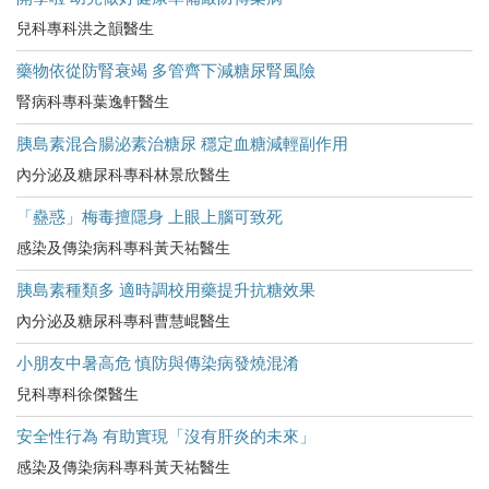
兒科專科洪之韻醫生
藥物依從防腎衰竭 多管齊下減糖尿腎風險
腎病科專科葉逸軒醫生
胰島素混合腸泌素治糖尿 穩定血糖減輕副作用
內分泌及糖尿科專科林景欣醫生
「蠱惑」梅毒擅隱身 上眼上腦可致死
感染及傳染病科專科黃天祐醫生
胰島素種類多 適時調校用藥提升抗糖效果
內分泌及糖尿科專科曹慧崐醫生
小朋友中暑高危​ 慎防與傳染病發燒混淆
兒科專科徐傑醫生
安全性行為 有助實現「沒有肝炎的未來」
感染及傳染病科專科黃天祐醫生