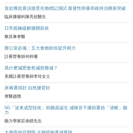
首款獲批毋須接受生物標記測試 復發性卵巢癌維持治療新突破
臨床腫瘤科陳亮祖醫生
日常鍛鍊緩解膝關節炎
黎其琳脊醫
辦公室必備：五大食物助你提升精力
註冊營養師何梓珊
爲什麽減肥會愈減愈難減？
美國註冊營養師李玲女士
床褥選得好 自然腰背好
脊醫趙贛
5G「波束成型技術」助聽器誕生 減噪音干擾助重拾「清晰」聽
力
聽力學家莊偉鏢先生
大腸瘜肉可變癌 大腸鏡檢查減風險