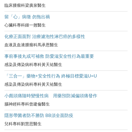
臨床腫瘤科梁廣泉醫生
留「心」病徵 勿拖出禍
心臟科專科鍾一翹醫生
化療正面面對 治療濾泡性淋巴癌的多樣性
血液及血液腫瘤科馬承恩醫生
事前事後丸或可補救 防愛滋安全性行為最重要
感染及傳染病科專科黃天祐醫生
「三合一」藥物+安全性行為 終極目標愛滋U=U
感染及傳染病科專科黃天祐醫生
小覤頭痛隨時變慢性病 用藥預防減偏頭痛發作
腦神經科專科曾建倫醫生
隱形帶菌者防不勝防 BB須全面防疫
兒科專科劉慧思醫生