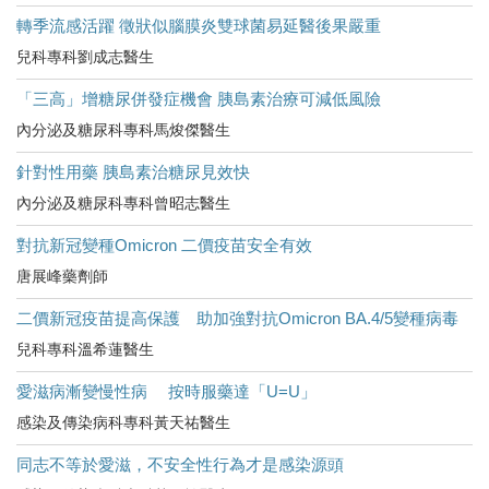
轉季流感活躍 徵狀似腦膜炎雙球菌易延醫後果嚴重
兒科專科劉成志醫生
「三高」增糖尿併發症機會 胰島素治療可減低風險
內分泌及糖尿科專科馬焌傑醫生
針對性用藥 胰島素治糖尿見效快
內分泌及糖尿科專科曾昭志醫生
對抗新冠變種Omicron 二價疫苗安全有效
唐展峰藥劑師
二價新冠疫苗提高保護 助加強對抗Omicron BA.4/5變種病毒
兒科專科溫希蓮醫生
愛滋病漸變慢性病 按時服藥達「U=U」
感染及傳染病科專科黃天祐醫生
同志不等於愛滋，不安全性行為才是感染源頭