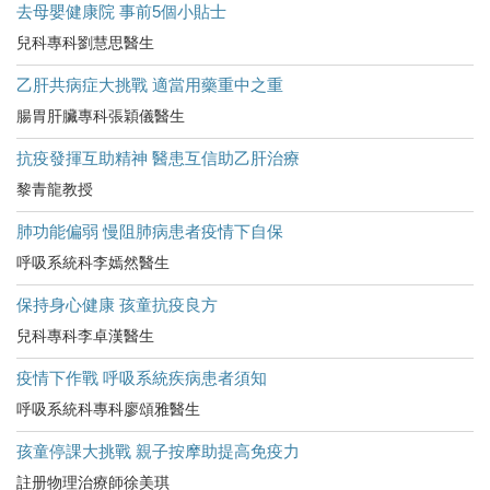
去母嬰健康院 事前5個小貼士
兒科專科劉慧思醫生
乙肝共病症大挑戰 適當用藥重中之重
腸胃肝臟專科張穎儀醫生
抗疫發揮互助精神 醫患互信助乙肝治療
黎青龍教授
肺功能偏弱 慢阻肺病患者疫情下自保
呼吸系統科李嫣然醫生
保持身心健康 孩童抗疫良方
兒科專科李卓漢醫生
疫情下作戰 呼吸系統疾病患者須知
呼吸系統科專科廖頌雅醫生
孩童停課大挑戰 親子按摩助提高免疫力
註册物理治療師徐美琪