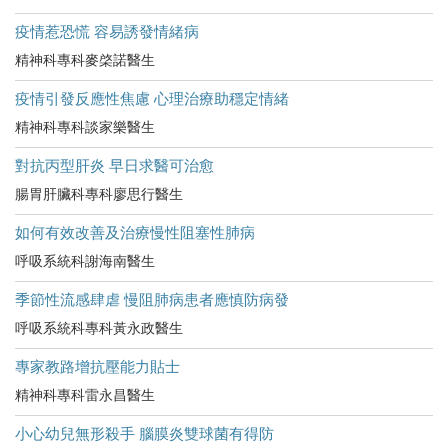
疫情惹恐慌 容易誘發情緒病
精神科專科麥棨諾醫生
疫情引發反應性焦慮 心理治療助穩定情緒
精神科專科談家樂醫生
對抗丙型肝炎 早日求醫可治愈
腸胃肝臟科專科廖思行醫生
如何有效改善及治療慢性阻塞性肺病
呼吸系統科謝海南醫生
季節性流感肆虐 慢阻肺病患者應慎防病發
呼吸系統科專科黃永政醫生
專家教路增抗壓能力貼士
精神科專科雷永昌醫生
小心幼兒無形殺手 腦膜炎雙球菌有得防