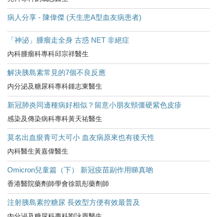
病人分享 - 陳偉傑 (天生患A型血友病患者)
「神泌」腫瘤走全身 古惑 NET 非絕症
內科腫瘤科專科邱宗祥醫生
解決胰島素常見的7個不良反應
内分泌及糖尿科專科鍾志東醫生
新冠肺炎同邊種病好相似？留意小朋友頸僵硬紫色皮疹
感染及傳染病科專科黃天祐醫生
莫名出血瘀青可大可小 血友病原來也有後天性
內科醫生黃嘉偉醫生
Omicron兒童篇（下） 新冠疫苗副作用睇真啲
香港醫院藥劑師學會徐凱彤藥劑師
注射胰島素控糖尿 長效型方便有效最普及
內分泌及糖尿科專科劉詠恩醫生