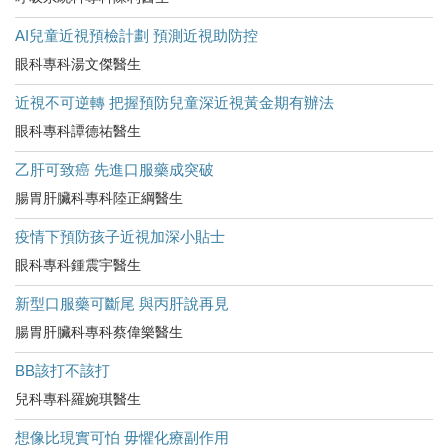
AI兒童近視預檢計劃 預測近視助防控
眼科專科湯文傑醫生
近視不可逆轉 把握預防兒童深近視黃金期有辦法
眼科專科譚德祐醫生
乙肝可致癌 先進口服藥成突破
腸胃肝臟科專科陸正綱醫生
疫情下預防孩子近視加深小貼士
眼科專科鍾震宇醫生
新型口服藥可斷尾 與丙肝說再見
腸胃肝臟科專科蔡偉樂醫生
BB該打不該打
兒科專科羅婉琪醫生
想像比現實可怕 毋懼化療副作用