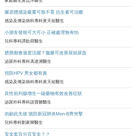
家庭醫生莫昆洋醫生
脲原體感染嚴重可致不育 抗生素可治癒
感染及傳染病科專科黃天祐醫生
小朋友發燒可大可小 正確處理無有怕
兒科專科譚欽粦醫生
膀胱都會過度活躍？服藥可改善尿頻尿急
泌尿外科專科馮達洲醫生
預防HPV 男女都有責
感染及傳染病科專科黃天祐醫生
良性前列腺增生一線藥物有效改善症狀
泌尿外科專科談寶雛醫生
勿顧此失彼 慎防新冠肺炎Men-B齊夾擊
兒科專科劉家輝醫生
安全套百分百安全？？