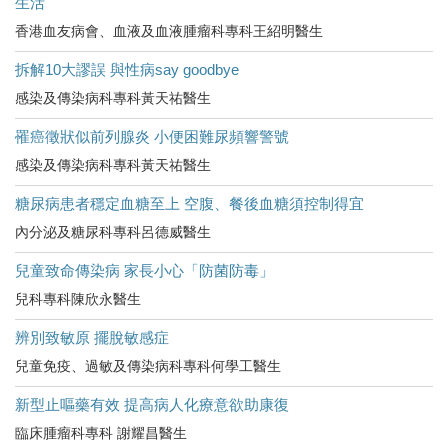
生活
香港血友病會、血液及血液腫瘤科專科王紹明醫生
拆解10大謬誤 與性病say goodbye
感染及傳染病科專科黃天祐醫生
罹癌徵狀似前列腺炎 小便困難尿頻響警號
感染及傳染病科專科黃天祐醫生
糖尿病患者穩定血糖至上 空腹、餐後血糖須控制得宜
內分泌及糖尿科專科呂德威醫生
兒童致命傳染病 家長小心「防菌防毒」
兒科專科陳欣永醫生
辨別致敏原 擺脫敏感症
兒童免疫、過敏及傳染病科專科何學工醫生
新型止嘔藥有效 提高病人化療意欲助康復
臨床腫瘤科專科 謝耀昌醫生