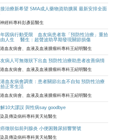
接治療新希望 SMA成人藥物資助擴展 最新安排全面
睇
神經科專科彭彥茹醫生
童年因病行動受限 血友病患者靠「預防性治療」重拾
自由人生 醫生：超聲波助早期發現關節損傷
港血友病會、血液及血液腫瘤科專科王紹明醫生
血友病人可無徵狀下出血 預防性治療助患者改善病情
港血友病會、血液及血液腫瘤科專科王紹明醫生
香港血友病會調查：患者關節出血不自知 預防性治療
重拾正常生活
港血友病會、血液及血液腫瘤科專科王紹明醫生
解10大謬誤 與性病say goodbye
染及傳染病科專科黃天祐醫生
罹癌徵狀似前列腺炎 小便困難尿頻響警號
染及傳染病科專科黃天祐醫生