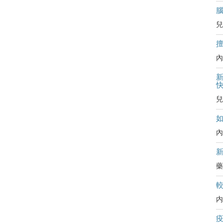
兒
內
新
兒
內
藥
内