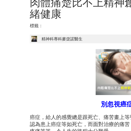
肉體痛楚比不上精神
緒健康
標籤：
精神科專科麥棨諾醫生
別忽視癌
癌症，給人的感覺總是跟死亡、痛苦畫上等
認為患上癌症等如死亡，而面對治療的痛苦