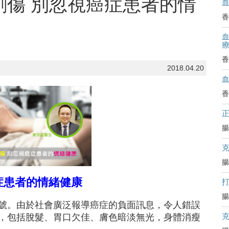
創傷 別忽視癌症患者的情
香
血
香
2018.04.20
香
腸
腸
症患者的情緒健康
腸
號。由於社會廣泛報導癌症的負面訊息，令人錯誤
，包括脫髮、胃口欠佳、膚色暗淡無光，身體消瘦