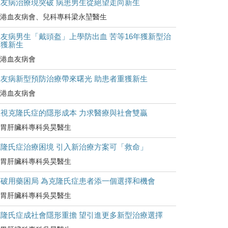
血友病治療現突破 病患男生從絕望走向新生
港血友病會、兒科專科梁永堃醫生
友病男生「戴頭盔」上學防出血 苦等16年獲新型治
療獲新生
港血友病會
血友病新型預防治療帶來曙光 助患者重獲新生
港血友病會
正視克隆氏症的隱形成本 力求醫療與社會雙贏
胃肝臟科專科吳昊醫生
克隆氏症治療困境 引入新治療方案可「救命」
胃肝臟科專科吳昊醫生
打破用藥困局 為克隆氏症患者添一個選擇和機會
胃肝臟科專科吳昊醫生
克隆氏症成社會隱形重擔 望引進更多新型治療選擇