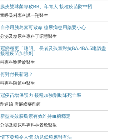
腦膜炎雙球菌專攻BB、年青人 接種疫苗防中招
童呼吸科專科譚一翔醫生
擅自停用胰島素可致命 糖尿病患用藥要小心
分泌及糖尿科專科丁昭慧醫生
冠變種更「聰明」 長者及孩童對抗BA.4BA.5建議盡
快接種疫苗加強劑
科專科劉孟蛟醫生
如何對付長新冠？
科專科陳鎮中醫生
新冠疫苗增保護力 接種加強劑助降死亡率
劑連線 唐展峰藥劑師
較新型長效胰島素有效維持血糖穩定
分泌及糖尿科專科林景欣醫生
疫情下發燒令人慌 幼兒低燒應對有法