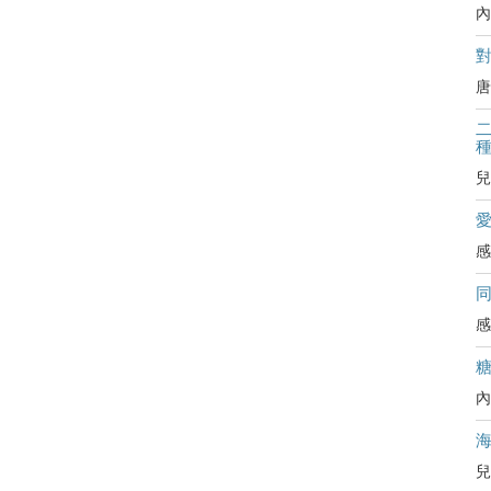
內
對
唐
二
兒
感
感
內
兒