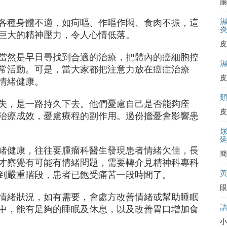
腸
各種身體不適，如疴嘔、作嘔作悶、食肉不振，這
巨大的精神壓力，令人心情低落。
皮
當然是早日尋找到合適的治療，把體內的癌細胞控
常活動。可是，當大家都把注意力放在癌症治療
皮
情緒健康。
失，是一路持久下去。他們憂慮自己是否能夠痊
皮
治療成效，憂慮療程的副作用。過份擔憂會影響患
緒健康，往往要腫瘤科醫生發現患者情緒欠佳，長
簡
才察覺有可能有情緒問題，需要轉介見精神科專科
到嚴重階段
，患者已飽受痛苦一段時間了。
眼
情緒狀況，如有需要，會處方改善情緒或幫助睡眠
中，能有足夠的睡眠及休息，以及改善胃口增加食
小