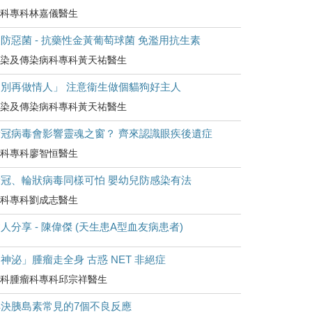
科專科林嘉儀醫生
防惡菌 - 抗藥性金黃葡萄球菌 免濫用抗生素
染及傳染病科專科黃天祐醫生
「別再做情人」 注意衞生做個貓狗好主人
染及傳染病科專科黃天祐醫生
新冠病毒會影響靈魂之窗？ 齊來認識眼疾後遺症
科專科廖智恒醫生
新冠、輪狀病毒同樣可怕 嬰幼兒防感染有法
科專科劉成志醫生
人分享 - 陳偉傑 (天生患A型血友病患者)
神泌」腫瘤走全身 古惑 NET 非絕症
科腫瘤科專科邱宗祥醫生
解決胰島素常見的7個不良反應