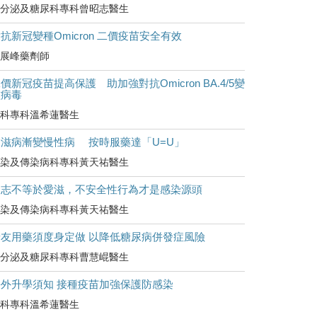
分泌及糖尿科專科曾昭志醫生
抗新冠變種Omicron 二價疫苗安全有效
展峰藥劑師
價新冠疫苗提高保護 助加強對抗Omicron BA.4/5變
種病毒
科專科溫希蓮醫生
愛滋病漸變慢性病 按時服藥達「U=U」
染及傳染病科專科黃天祐醫生
同志不等於愛滋，不安全性行為才是感染源頭
染及傳染病科專科黃天祐醫生
糖友用藥須度身定做 以降低糖尿病併發症風險
分泌及糖尿科專科曹慧崐醫生
海外升學須知 接種疫苗加強保護防感染
科專科溫希蓮醫生