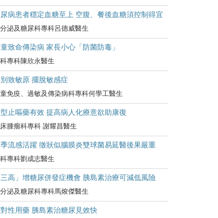
糖尿病患者穩定血糖至上 空腹、餐後血糖須控制得宜
分泌及糖尿科專科呂德威醫生
兒童致命傳染病 家長小心「防菌防毒」
科專科陳欣永醫生
別致敏原 擺脫敏感症
童免疫、過敏及傳染病科專科何學工醫生
新型止嘔藥有效 提高病人化療意欲助康復
床腫瘤科專科 謝耀昌醫生
轉季流感活躍 徵狀似腦膜炎雙球菌易延醫後果嚴重
科專科劉成志醫生
「三高」增糖尿併發症機會 胰島素治療可減低風險
分泌及糖尿科專科馬焌傑醫生
針對性用藥 胰島素治糖尿見效快