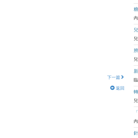
內
兒
辨
兒
下一篇
臨
返回
兒
內