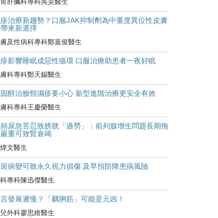
胃肝臟科專科吳昊醫生
濕疹治療新趨勢？口服JAK抑制劑為中重度異位性皮膚
炎帶來新選擇
膚及性病科專科鄭嘉俊醫生
濕疹影響睡眠成惡性循環 口服治療助患者一夜好眠
膚科專科鄭天錫醫生
類固醇治臉頸濕疹要小心 新型進階治療更安全有效
膚科專科王慶榮醫生
尿頻尿急苦忍致膀胱「過勞」：前列腺增生問題長期拖
延嚴重可致腎衰竭
煒文醫生
黃斑病變可致永久視力損傷 及早預防降患病風險
科專科陳迅傑醫生
語言發展遲慢？「黐脷筋」可能是元凶！
兒外科廖思維醫生