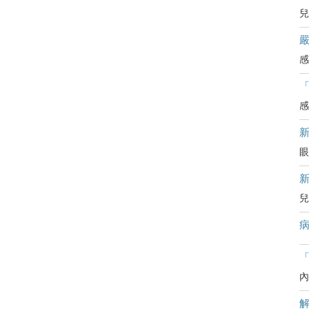
兒
嚴
感
感
眼
兒
病
「
內