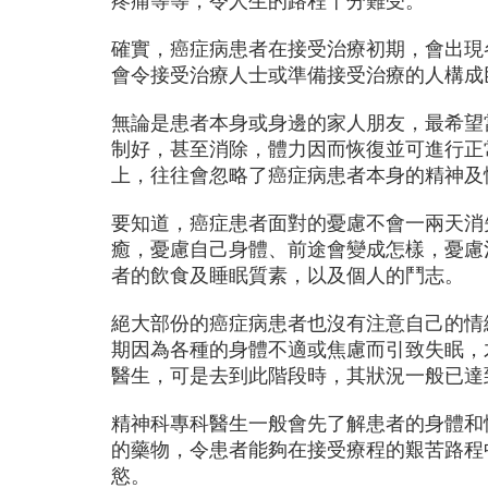
疼痛等等，令人生的路程十分難受。
確實，癌症病患者在接受治療初期，會出現
會令接受治療人士或準備接受治療的人構成
無論是患者本身或身邊的家人朋友，最希望
制好，甚至消除，體力因而恢復並可進行正
上，往往會忽略了癌症病患者本身的精神及
要知道，癌症患者面對的憂慮不會一兩天消
癒，憂慮自己身體、前途會變成怎樣，憂慮
者的飲食及睡眠質素，以及個人的鬥志。
絕大部份的癌症病患者也沒有注意自己的情
期因為各種的身體不適或焦慮而引致失眠，
醫生，可是去到此階段時，
其狀況一般已達
精神科專科醫生一般會先了解患者的身體和
的藥物，令患者能夠在接受療程的艱苦路程
慾。